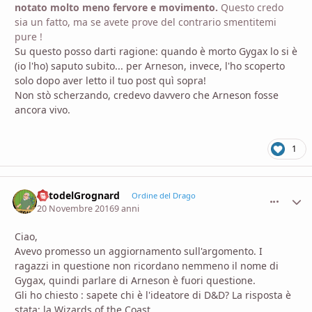
notato molto meno fervore e movimento.
Questo credo
sia un fatto, ma se avete prove del contrario smentitemi
pure !
Su questo posso darti ragione: quando è morto Gygax lo si è
(io l'ho) saputo subito... per Arneson, invece, l'ho scoperto
solo dopo aver letto il tuo post quì sopra!
Non stò scherzando, credevo davvero che Arneson fosse
ancora vivo.
1
OrtodelGrognard
comment_
Stati
Ordine del Drago
20 Novembre 2016
9 anni
Ciao,
Avevo promesso un aggiornamento sull'argomento. I
ragazzi in questione non ricordano nemmeno il nome di
Gygax, quindi parlare di Arneson è fuori questione.
Gli ho chiesto : sapete chi è l'ideatore di D&D? La risposta è
stata: la Wizards of the Coast.