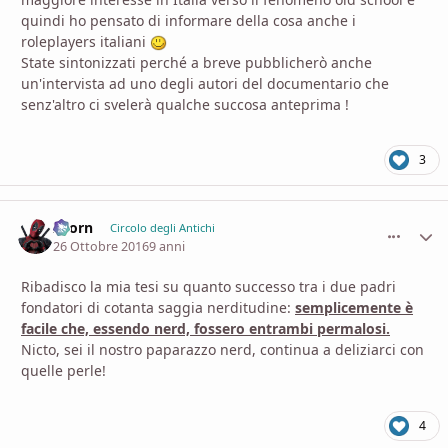
quindi ho pensato di informare della cosa anche i
roleplayers italiani
State sintonizzati perché a breve pubblicherò anche
un'intervista ad uno degli autori del documentario che
senz'altro ci svelerà qualche succosa anteprima !
3
Zaorn
comment_
Stati
Circolo degli Antichi
26 Ottobre 2016
9 anni
Ribadisco la mia tesi su quanto successo tra i due padri
fondatori di cotanta saggia nerditudine:
semplicemente è
facile che, essendo nerd, fossero entrambi permalosi.
Nicto, sei il nostro paparazzo nerd, continua a deliziarci con
quelle perle!
4