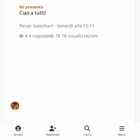
Ciao a tutti!
Mi presento
Ciao a tutti!
Peran Valenhart
·
Venerdì alle 15:11
4 risposte
78 visualizzazioni
Peran Valenhart
Venerdì alle 15:11
1 giorno
Accedi
Registrati
Cerca
Menu