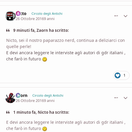
Nicto
comment_
Stati
Circolo degli Antichi
26 Ottobre 2016
9 anni
9 minuti fa, Zaorn ha scritto:
Nicto, sei il nostro paparazzo nerd, continua a deliziarci con
quelle perle!
E devi ancora leggere le interviste agli autori di gdr italiani ,
che farò in futuro
1
Zaorn
comment_
Stati
Circolo degli Antichi
26 Ottobre 2016
9 anni
1 minuto fa, Nicto ha scritto:
E devi ancora leggere le interviste agli autori di gdr italiani ,
che farò in futuro