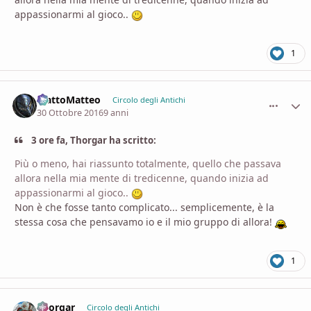
appassionarmi al gioco..
1
MattoMatteo
comment_
Stati
Circolo degli Antichi
30 Ottobre 2016
9 anni
3 ore fa, Thorgar ha scritto:
Più o meno, hai riassunto totalmente, quello che passava
allora nella mia mente di tredicenne, quando inizia ad
appassionarmi al gioco..
Non è che fosse tanto complicato... semplicemente, è la
stessa cosa che pensavamo io e il mio gruppo di allora!
1
Thorgar
comment_
Stati
Circolo degli Antichi