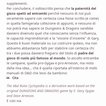
supplementi.
Per concludere, il sottoscritto pensa che
la paternità del
gioco spetti ad entrambi
perché nessuno di noi può
veramente sapere con certezza cosa fosse scritto (e come)
in quella famigerata collezione di appunti, e nessuno di
noi potrà mai sapere se Dungeons & Dragons sarebbe
davvero divenuto quel che conosciamo senza l'influenza,
le capacità imprenditoriali e la "visione d'insieme" di Gary.
Questo è buon materiale su cui costruire ipotesi, ma non
abbiamo abbastanza fatti per stabilire con certezza chi
tra i due possa davvero fregiarsi del titolo di
padre del
gioco di ruolo più famoso al mondo
. Io ascolto entrambe
le campane, quella pro-Gygax e pro-Arneson, ma resto
della mia idea... che è quella riportata all'interno di molti
manuali di D&D che lessi da bambino:
Cita
The d&d Rules Cyclopedia is a derivative work based on the
original DUNGEONS AND DRAGONS game by E. Gary Gygax
and Dave Arneson.
E cosi sia.