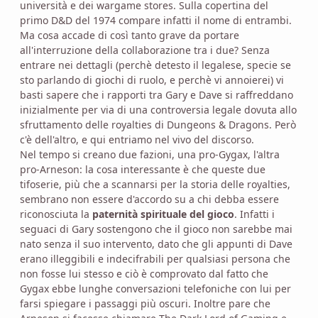
università e dei wargame stores. Sulla copertina del
primo D&D del 1974 compare infatti il nome di entrambi.
Ma cosa accade di così tanto grave da portare
all'interruzione della collaborazione tra i due? Senza
entrare nei dettagli (perchè detesto il legalese, specie se
sto parlando di giochi di ruolo, e perchè vi annoierei) vi
basti sapere che i rapporti tra Gary e Dave si raffreddano
inizialmente per via di una controversia legale dovuta allo
sfruttamento delle royalties di Dungeons & Dragons. Però
c'è dell'altro, e qui entriamo nel vivo del discorso.
Nel tempo si creano due fazioni, una pro-Gygax, l'altra
pro-Arneson: la cosa interessante è che queste due
tifoserie, più che a scannarsi per la storia delle royalties,
sembrano non essere d'accordo su a chi debba essere
riconosciuta la
paternità spirituale del gioco
. Infatti i
seguaci di Gary sostengono che il gioco non sarebbe mai
nato senza il suo intervento, dato che gli appunti di Dave
erano illeggibili e indecifrabili per qualsiasi persona che
non fosse lui stesso e ciò è comprovato dal fatto che
Gygax ebbe lunghe conversazioni telefoniche con lui per
farsi spiegare i passaggi più oscuri. Inoltre pare che