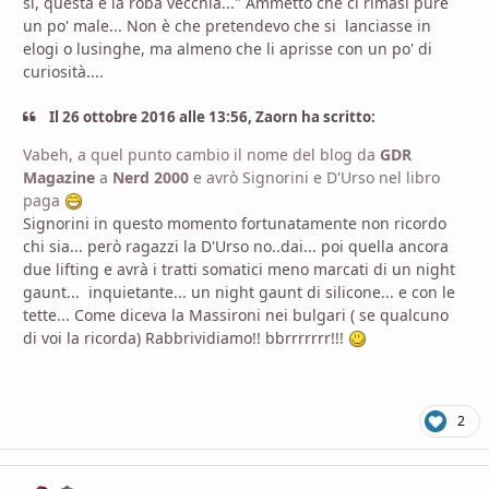
si, questa è la roba vecchia..." Ammetto che ci rimasi pure
un po' male... Non è che pretendevo che si lanciasse in
elogi o lusinghe, ma almeno che li aprisse con un po' di
curiosità....
Il 26 ottobre 2016 alle 13:56, Zaorn ha scritto:
Vabeh, a quel punto cambio il nome del blog da
GDR
Magazine
a
Nerd 2000
e avrò Signorini e D'Urso nel libro
paga
Signorini in questo momento fortunatamente non ricordo
chi sia... però ragazzi la D'Urso no..dai... poi quella ancora
due lifting e avrà i tratti somatici meno marcati di un night
gaunt... inquietante... un night gaunt di silicone... e con le
tette... Come diceva la Massironi nei bulgari ( se qualcuno
di voi la ricorda) Rabbrividiamo!! bbrrrrrrr!!!
2