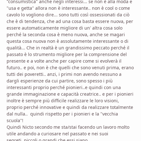
"consumistica" anche negli interessi... se non è alla moda e
"usa e getta" allora non è interessante.. non è cool o come
cavolo lo vogliono dire... sono tutti così ossessionati da ciò
che è di tendenza, che ad una cosa basta essere nuova, per
essere automaticamente migliore di un' altra cosa solo
perché la seconda cosa è meno nuova, anche se magari
questa cosa nuova non è assolutamente interessante o di
qualità... Che in realtà è un grandissimo peccato perché il
passato è lo strumento migliore per la comprensione del
presente e a volte anche per capire come si evolverà il
futuro.. e poi, non è che quelli che sono venuti prima, erano
tutti dei poveretti.. anzi, i primi non avendo nessuno a
dargli esperienze da cui partire, sono spesso i più
interessanti proprio perché pionieri..e quindi con una
grande immaginazione e capacità creatrice.. e per i pionieri
inoltre è sempre più difficile realizzare le loro visioni,
proprio perché innovative e quindi da realizzare totalmente
dal nulla.. quindi rispetto per i pionieri e la "vecchia
scuola"!
Quindi Nicto secondo me sta/stai facendo un lavoro molto
utile andando a curiosare nel passato e nei suoi
segreti..piccoli o grandi che essi siano..