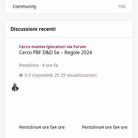
Community
100
Discussioni recenti
Cerco PBF D&D 5e – Regole 2024
Cerco master/giocatori via Forum
Cerco PBF D&D 5e – Regole 2024
Pentolino
·
4 ore fa
0 risposte
25 visualizzazioni
Pentolino
4 ore fa
4 ore
Pentolino
4 ore fa
4 ore