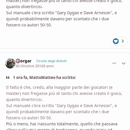
master) non fregasse più di tanto chi avesse creato il gioco,
quanto divertircisi.
Sul manuale c'era scritto "Gary Gygax e Dave Arneson", e
quindi probabilmente davano per scontato che i due
fossero co-autori 50-50.
3
Thorgar
comment_
Stati
Circolo degli Antichi
30 Ottobre 2016
9 anni
1 ora fa, MattoMatteo ha scritto:
Il fatto è che, credo, alla maggior parte dei giocatori (e
master) non fregasse più di tanto chi avesse creato il gioco,
quanto divertircisi.
Sul manuale c'era scritto "Gary Gygax e Dave Arneson", e
quindi probabilmente davano per scontato che i due
fossero co-autori 50-50.
Più o meno, hai riassunto totalmente, quello che passava
allora nella mia mente di tredicenne, quando inizia ad