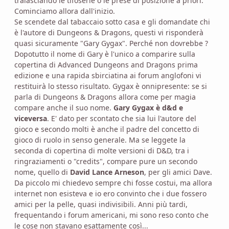
tralasciando le tifoserie o le prese di posizione a priori.
Cominciamo allora dall'inizio.
Se scendete dal tabaccaio sotto casa e gli domandate chi
è l'autore di Dungeons & Dragons, questi vi risponderà
quasi sicuramente "Gary Gygax". Perché non dovrebbe ?
Dopotutto il nome di Gary è l'unico a comparire sulla
copertina di Advanced Dungeons and Dragons prima
edizione e una rapida sbirciatina ai forum anglofoni vi
restituirà lo stesso risultato. Gygax è onnipresente: se si
parla di Dungeons & Dragons allora come per magia
compare anche il suo nome.
Gary Gygax è d&d e
viceversa
. E' dato per scontato che sia lui l'autore del
gioco e secondo molti è anche il padre del concetto di
gioco di ruolo in senso generale. Ma se leggete la
seconda di copertina di molte versioni di D&D, tra i
ringraziamenti o "credits", compare pure un secondo
nome, quello di
David Lance Arneson
, per gli amici Dave.
Da piccolo mi chiedevo sempre chi fosse costui, ma allora
internet non esisteva e io ero convinto che i due fossero
amici per la pelle, quasi indivisibili. Anni più tardi,
frequentando i forum americani, mi sono reso conto che
le cose non stavano esattamente così...