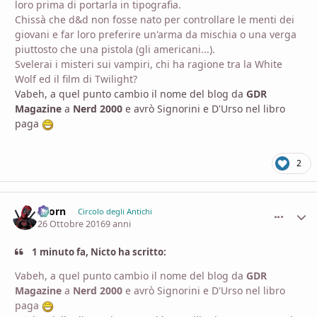
loro prima di portarla in tipografia.
Chissà che d&d non fosse nato per controllare le menti dei
giovani e far loro preferire un'arma da mischia o una verga
piuttosto che una pistola (gli americani...).
Svelerai i misteri sui vampiri, chi ha ragione tra la White
Wolf ed il film di Twilight?
Vabeh, a quel punto cambio il nome del blog da
GDR
Magazine
a
Nerd 2000
e avrò Signorini e D'Urso nel libro
paga
2
Zaorn
comment_
Stati
Circolo degli Antichi
26 Ottobre 2016
9 anni
1 minuto fa, Nicto ha scritto:
Vabeh, a quel punto cambio il nome del blog da
GDR
Magazine
a
Nerd 2000
e avrò Signorini e D'Urso nel libro
paga