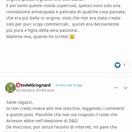
E poi tanto queste novità supercool, spesso sono solo una
rivisitazione annacquata e patinata di qualche cosa passata,
che era più bella in origine, visto che non era stata creata
solo per puri scopi commerciali.. quindi era decisamente
più pura e figlia della vera passione..
Mamma mia, quanto ho scritto!
1
OrtodelGrognard
comment_
Stati
Ordine del Drago
30 Ottobre 2016
9 anni
Salve ragazzi,
Io non credo invece alle mie orecchie, leggendo i commenti
a questo post. Possibile che non sia risaputo il ruolo che
Arneson ebbe nell'ideazione di D&D.
Da moccioso, pur senza l'ausilio di internet, mi pare che