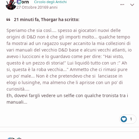
Zaorn
comment_
Stati
Circolo degli Antichi
27 Ottobre 2016
9 anni
21 minuti fa, Thorgar ha scritto:
Speriamo che sia così.... spesso ai giocatori nuovi delle
origini di D&D non è che gli importi molto... qualche tempo
fa mostrai ad un ragazzo super accanito la mia collezioni di
vari manuali del vecchio D&D base e alcuni vecchi atlanti, io
avevo i lucciconi e lo guardavo come per dire: "Hai visto,
questo è un pezzo di storia!" Lui liquidò tutto con un :" Ah
si, questa è la roba vecchia..." Ammetto che ci rimasi pure
un po' male... Non è che pretendevo che si lanciasse in
elogi o lusinghe, ma almeno che li aprisse con un po' di
curiosità....
Eh, dovevi fargli vedere un selfie con qualche tronista tra i
manuali...
1