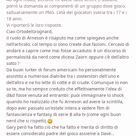
porrò la domanda ai componenti di un gruppo dove gioco
saltuariamente un PNG. L'età dei giocatori svaria tra i 17 e i
18 anni.
Vi riporterò le loro risposte.
Ciao OrtodelGrognard,
il ruolo di Arneson è risaputo ma come spiegavo anche
nell'articolo, col tempo si sono create due fazioni. Cercavo di
andare a capire come mai fosse accaduto: è un discorso di
permalosità da nerd come diceva Zaorn oppure c'è dell'altro
sotto ?
Da buon lurker di forum americani ho personalmente
assistito a numerose diatribe tra i sostenitori dell'uno e
dell'altro e ne ho lette di cotte e di crude. Comunque io non
so te, ma ho sempre creduto che effettivamente l'idea di
d&d fosse venuta ad entrambi: puoi immaginare lo shock
quando ho realizzato che fu Arneson ad avere la scintilla,
dopo aver passato un'estate intera a vedere film di
fantascienza e fantasy di serie B alla tv (come ogni buon
nerd che si rispetti)
Gary però ha fatto ciò che ha fatto e merita di diritto di
essere considerato padre del gioco assieme a Dave...