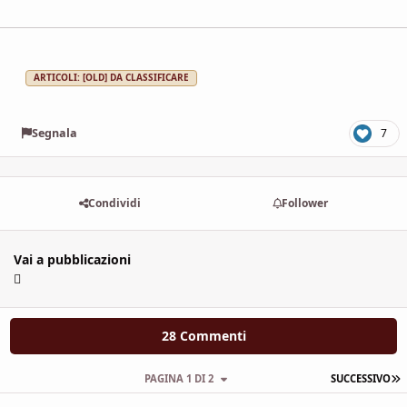
ARTICOLI: [OLD] DA CLASSIFICARE
Segnala
7
Condividi
Follower
Vai a pubblicazioni
28 Commenti
U
PAGINA 1 DI 2
SUCCESSIVO