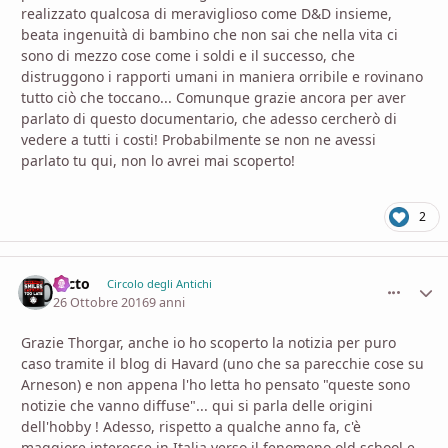
realizzato qualcosa di meraviglioso come D&D insieme,
beata ingenuità di bambino che non sai che nella vita ci
sono di mezzo cose come i soldi e il successo, che
distruggono i rapporti umani in maniera orribile e rovinano
tutto ciò che toccano... Comunque grazie ancora per aver
parlato di questo documentario, che adesso cercherò di
vedere a tutti i costi! Probabilmente se non ne avessi
parlato tu qui, non lo avrei mai scoperto!
2
Nicto
comment_
Stati
Circolo degli Antichi
26 Ottobre 2016
9 anni
Grazie Thorgar, anche io ho scoperto la notizia per puro
caso tramite il blog di Havard (uno che sa parecchie cose su
Arneson) e non appena l'ho letta ho pensato "queste sono
notizie che vanno diffuse"... qui si parla delle origini
dell'hobby ! Adesso, rispetto a qualche anno fa, c'è
maggiore interesse in Italia verso il fenomeno old school e