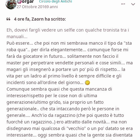
Thorgar
comment_
Stati
Circolo degli Antichi
27 Ottobre 2016
9 anni
4 ore fa, Zaorn ha scritto:
Eh, dovevi fargli vedere un selfie con qualche tronista tra i
manuali...
Può essere... che poi non mi sembrava manco il tipo da "sta
roba qua".. per dirla elegantemente... comunque forse mi
farà da giocatore in futuro... solitamente non faccio il
master per perpetrare vendette personali e cose simili... ma
magari gli insegnerò a portare un po' più di rispetto... la
vita per un ladro al primo livello è sempre difficile e gli
incidenti sono all'ordine del giorno...
Comunque sembra quasi che questa mancanza di
interesse/rispetto per le cose non di ultima
generazione/ultimo grido, sia proprio un fatto
generazionale.. che sta intaccando però le persone in
generale.... Anch'io da ragazzino (che poi questo è tutto
fuorché un ragazzino..) ero attratto dalle novità... ma non
disdegnavo mai qualcosa di "vecchio" o un po' datato se era
interessante... oggi sembra quasi che la gente sia diventata