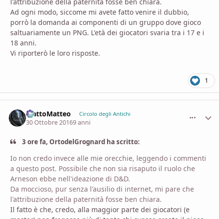
l'attribuzione della paternità fosse ben chiara.
Ad ogni modo, siccome mi avete fatto venire il dubbio,
porrò la domanda ai componenti di un gruppo dove gioco
saltuariamente un PNG. L'età dei giocatori svaria tra i 17 e i
18 anni.
Vi riporterò le loro risposte.
1
MattoMatteo
comment_
Stati
Circolo degli Antichi
30 Ottobre 2016
9 anni
3 ore fa, OrtodelGrognard ha scritto:
Io non credo invece alle mie orecchie, leggendo i commenti
a questo post. Possibile che non sia risaputo il ruolo che
Arneson ebbe nell'ideazione di D&D.
Da moccioso, pur senza l'ausilio di internet, mi pare che
l'attribuzione della paternità fosse ben chiara.
Il fatto è che, credo, alla maggior parte dei giocatori (e