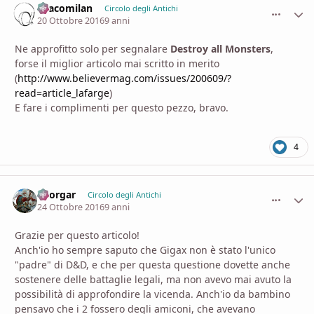
Dracomilan
comment_
Stati
Circolo degli Antichi
20 Ottobre 2016
9 anni
Ne approfitto solo per segnalare
Destroy all Monsters
,
forse il miglior articolo mai scritto in merito
(
http://www.believermag.com/issues/200609/?
read=article_lafarge
)
E fare i complimenti per questo pezzo, bravo.
4
Thorgar
comment_
Stati
Circolo degli Antichi
24 Ottobre 2016
9 anni
Grazie per questo articolo!
Anch'io ho sempre saputo che Gigax non è stato l'unico
"padre" di D&D, e che per questa questione dovette anche
sostenere delle battaglie legali, ma non avevo mai avuto la
possibilità di approfondire la vicenda. Anch'io da bambino
pensavo che i 2 fossero degli amiconi, che avevano