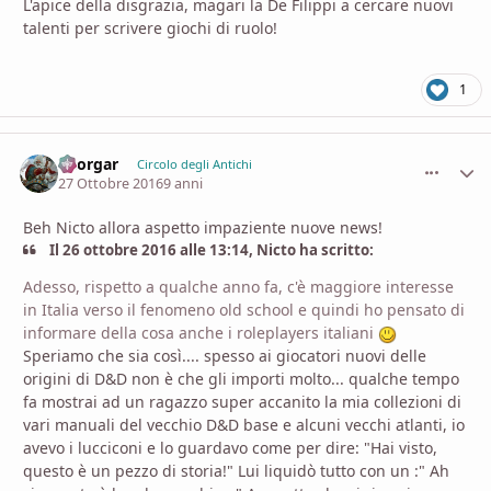
L'apice della disgrazia, magari la De Filippi a cercare nuovi
talenti per scrivere giochi di ruolo!
1
Thorgar
comment_
Stati
Circolo degli Antichi
27 Ottobre 2016
9 anni
Beh Nicto allora aspetto impaziente nuove news!
Il 26 ottobre 2016 alle 13:14, Nicto ha scritto:
Adesso, rispetto a qualche anno fa, c'è maggiore interesse
in Italia verso il fenomeno old school e quindi ho pensato di
informare della cosa anche i roleplayers italiani
Speriamo che sia così.... spesso ai giocatori nuovi delle
origini di D&D non è che gli importi molto... qualche tempo
fa mostrai ad un ragazzo super accanito la mia collezioni di
vari manuali del vecchio D&D base e alcuni vecchi atlanti, io
avevo i lucciconi e lo guardavo come per dire: "Hai visto,
questo è un pezzo di storia!" Lui liquidò tutto con un :" Ah