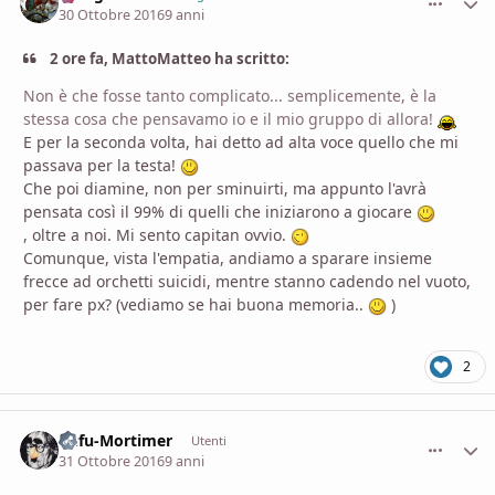
30 Ottobre 2016
9 anni
2 ore fa, MattoMatteo ha scritto:
Non è che fosse tanto complicato... semplicemente, è la
stessa cosa che pensavamo io e il mio gruppo di allora!
E per la seconda volta, hai detto ad alta voce quello che mi
passava per la testa!
Che poi diamine, non per sminuirti, ma appunto l'avrà
pensata così il 99% di quelli che iniziarono a giocare
, oltre a noi. Mi sento capitan ovvio.
Comunque, vista l'empatia, andiamo a sparare insieme
frecce ad orchetti suicidi, mentre stanno cadendo nel vuoto,
per fare px? (vediamo se hai buona memoria..
)
2
Rufu-Mortimer
comment_
Stati
Utenti
31 Ottobre 2016
9 anni