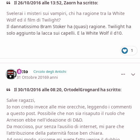
Il 26/10/2016 alle 13:52, Zaorn ha scritto:
Svelerai i misteri sui vampiri, chi ha ragione tra la White
Wolf ed il film di Twilight?
Il dannatissimo Bram Stoker ha (quasi) ragione. Twilight ha
solo aggiunto la lacca sui capelli. E la White Wolf il d10.
1
Nicto
comment_
Stati
Circolo degli Antichi
31 Ottobre 2016
9 anni
Il 30/10/2016 alle 08:20, OrtodelGrognard ha scritto:
Salve ragazzi,
Io non credo invece alle mie orecchie, leggendo i commenti
a questo post. Possibile che non sia risaputo il ruolo che
Arneson ebbe nell'ideazione di D&D.
Da moccioso, pur senza l'ausilio di internet, mi pare che
l'attribuzione della paternità fosse ben chiara.
Ad ogni modo, siccome mi avete fatto venire il dubbio,