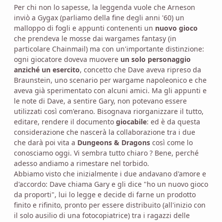
Per chi non lo sapesse, la leggenda vuole che Arneson
inviò a Gygax (parliamo della fine degli anni '60) un
malloppo di fogli e appunti contenenti un
nuovo gioco
che prendeva le mosse dai wargames fantasy (in
particolare Chainmail) ma con un'importante distinzione:
ogni giocatore doveva muovere
un solo personaggio
anziché un esercito
, concetto che Dave aveva ripreso da
Braunstein, uno scenario per wargame napoleonico e che
aveva già sperimentato con alcuni amici. Ma gli appunti e
le note di Dave, a sentire Gary, non potevano essere
utilizzati così com'erano. Bisognava riorganizzare il tutto,
editare, rendere il documento
giocabile
: ed è da questa
considerazione che nascerà la collaborazione tra i due
che darà poi vita a
Dungeons & Dragons
così come lo
conosciamo oggi. Vi sembra tutto chiaro ? Bene, perché
adesso andiamo a rimestare nel torbido.
Abbiamo visto che inizialmente i due andavano d'amore e
d'accordo: Dave chiama Gary e gli dice "ho un nuovo gioco
da proporti", lui lo legge e decide di farne un prodotto
finito e rifinito, pronto per essere distribuito (all'inizio con
il solo ausilio di una fotocopiatrice) tra i ragazzi delle