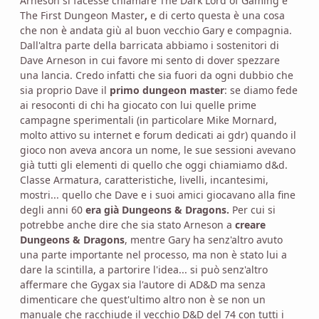
Arneson si facesse chiamare The Dark Lord of Gaming e
The First Dungeon Master
,
e di certo questa è una cosa
che non è andata giù al buon vecchio Gary e compagnia.
Dall'altra parte della barricata abbiamo i sostenitori di
Dave Arneson in cui favore mi sento di dover spezzare
una lancia. Credo infatti che sia fuori da ogni dubbio che
sia proprio Dave il
primo dungeon master
: se diamo fede
ai resoconti di chi ha giocato con lui quelle prime
campagne sperimentali (in particolare Mike Mornard,
molto attivo su internet e forum dedicati ai gdr) quando il
gioco non aveva ancora un nome, le sue sessioni avevano
già tutti gli elementi di quello che oggi chiamiamo d&d.
Classe Armatura, caratteristiche, livelli, incantesimi,
mostri... quello che Dave e i suoi amici giocavano alla fine
degli anni 60
era già Dungeons & Dragons.
Per cui si
potrebbe anche dire che sia stato Arneson a
creare
Dungeons & Dragons
, mentre Gary ha senz'altro avuto
una parte importante nel processo, ma non è stato lui a
dare la scintilla, a partorire l'idea... si può senz'altro
affermare che Gygax sia l'autore di AD&D ma senza
dimenticare che quest'ultimo altro non è se non un
manuale che racchiude il vecchio D&D del 74 con tutti i