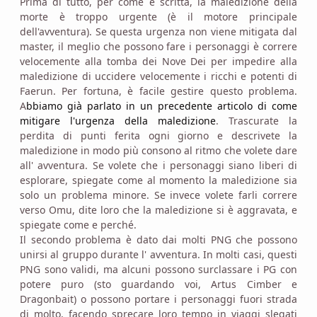
Prima di tutto, per come è scritta, la maledizione della
morte è troppo urgente (è il motore principale
dell'avventura). Se questa urgenza non viene mitigata dal
master, il meglio che possono fare i personaggi è correre
velocemente alla tomba dei Nove Dei per impedire alla
maledizione di uccidere velocemente i ricchi e potenti di
Faerun. Per fortuna, è facile gestire questo problema.
A
bbiamo già parlato in un precedente articolo di come
mitigare l'urgenza della maledizione
. Trascurate la
perdita di punti ferita ogni giorno e descrivete la
maledizione in modo più consono al ritmo che volete dare
all' avventura. Se volete che i personaggi siano liberi di
esplorare, spiegate come al momento la maledizione sia
solo un problema minore. Se invece volete farli correre
verso Omu, dite loro che la maledizione si è aggravata, e
spiegate come e perché.
Il secondo problema è dato dai molti PNG che possono
unirsi al gruppo durante l' avventura. In molti casi, questi
PNG sono validi, ma alcuni possono surclassare i PG con
potere puro (sto guardando voi, Artus Cimber e
Dragonbait) o possono portare i personaggi fuori strada
di molto, facendo sprecare loro tempo in viaggi slegati