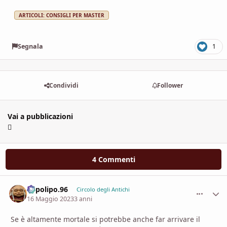
ARTICOLI: CONSIGLI PER MASTER
Segnala
1
Condividi
Follower
Vai a pubblicazioni
4 Commenti
Lopolipo.96
comment_
Stati
Circolo degli Antichi
16 Maggio 2023
3 anni
Se è altamente mortale si potrebbe anche far arrivare il