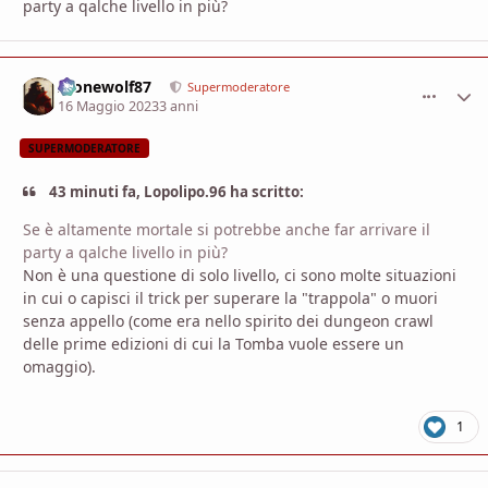
party a qalche livello in più?
Alonewolf87
comment_
Stati
Supermoderatore
16 Maggio 2023
3 anni
SUPERMODERATORE
43 minuti fa, Lopolipo.96 ha scritto:
Se è altamente mortale si potrebbe anche far arrivare il
party a qalche livello in più?
Non è una questione di solo livello, ci sono molte situazioni
in cui o capisci il trick per superare la "trappola" o muori
senza appello (come era nello spirito dei dungeon crawl
delle prime edizioni di cui la Tomba vuole essere un
omaggio).
1