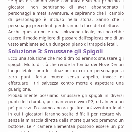
Se questo scambio viene comunicato sin dal principio, i
giocatori non sentiranno di aver abbandonato i
personaggi a metà avventura, e capiranno che il cambio
di personaggio è incluso nella storia. Sanno che i
personaggi precedenti perderanno la luce del riflettore.
Anche questa non è una soluzione ideale, ma potrebbe
essere il modo migliore di passare dall'esplorazione di un
vasto ambiente ad un dungeon pieno di trappole letali.
Soluzione 3: Smussare gli Spigoli
Ecco una soluzione che molti dm odieranno: smussare gli
spigoli. Molto di ciò che rende la Tomba dei Nove Dei un
luogo letale sono le situazioni in cui un personaggio a
zero punti ferita muore senza appello, invece di
effettuare i tiri salvezza contro morte e aspettare una
guarigione.
Probabilmente possiamo smussare gli spigoli in diversi
punti della tomba, per mantenere vivi i PG, od almeno un
po' più vivi. Possiamo ancora gestire un'avventura letale
in cui i giocatori faranno scelte difficili per restare vivi,
senza la minaccia diretta della morte quando premono un
bottone. Le 4 camere Elementali possono essere un po'