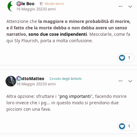
Bille Boo
comment_
Stati
Moderatore
16 Maggio 2023
3 anni
Attenzione che
la maggiore o minore probabilità di morire,
e il fatto che la morte debba o non debba avere un senso
narrativo,
sono due cose indipendenti
. Mescolarle, come fa
qui Sly Flourish, porta a molta confusione.
1
MattoMatteo
comment_
Stati
Circolo degli Antichi
16 Maggio 2023
3 anni
Altra opzione: sfruttare i "
png importanti
", facendo morire
loro invece che i pg... in questo modo si prendono due
piccioni con una fava.
1