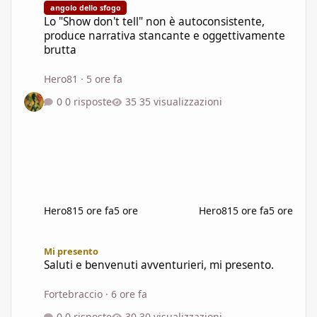
angolo dello sfogo
Lo "Show don't tell" non è autoconsistente,
produce narrativa stancante e oggettivamente
brutta
Hero81
·
5 ore fa
0 risposte
35 visualizzazioni
Hero81
5 ore fa
5 ore
Hero81
5 ore fa
5 ore
Saluti e benvenuti avventurieri, mi presento.
Mi presento
Saluti e benvenuti avventurieri, mi presento.
Fortebraccio
·
6 ore fa
0 risposte
30 visualizzazioni