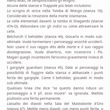
meno letali, se semplifichiamo gli enigmi.
Alcune delle stanze e Trappole più letali includono:
Lo scrigno di onice nella Tomba di Wongo (stanza 16).
Considerate la rimozione della morte istantanea.
Le celle elementali davanti la tomba di Shagambi (stanze
47A-D). Abbondare con gli indizi su come attraversare le
celle.
Belchorzh il beholder (stanza 44). Giocarlo in modo sub-
ottimale. Vuole tormentare i personaggi anziché ucciderli.
Non usare il suo raggio
dito della morte
e il suo raggio
disintegrazione
. Vuole divertirsi, non incenerire i PG.
Magari quegli incantesimi feriscono gravemente invece di
uccidere.
I gargoyle guardiani (stanza 45). Date ai personaggi la
possibilità di fuggire dalla stanza o abbassate i punti
ferita dei gargoyle. Come il beholder, giocateli in modo
sub ottimale.
Qualsiasi linea che dice "se questo danno riduce un
personaggio a 0 pf, esso muore" va ignorata. Mettite
piuttosto una ferita permanente.
L'assalto dei diavoli nella Sala del Mastodonte d'Oro
(stanza 67). Mettte meno diavoli, con meno punti ferita, o