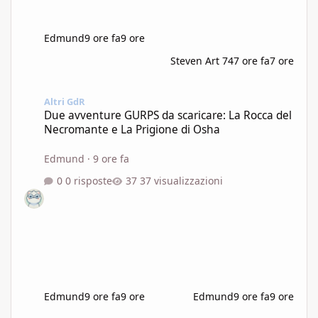
Edmund
9 ore fa
9 ore
Steven Art 74
7 ore fa
7 ore
Due avventure GURPS da scaricare: La Rocca del Necromante e L
Altri GdR
Due avventure GURPS da scaricare: La Rocca del
Necromante e La Prigione di Osha
Edmund
·
9 ore fa
0 risposte
37 visualizzazioni
Edmund
9 ore fa
9 ore
Edmund
9 ore fa
9 ore