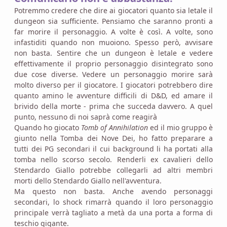
Potremmo credere che dire ai giocatori quanto sia letale il
dungeon sia sufficiente. Pensiamo che saranno pronti a
far morire il personaggio. A volte è così. A volte, sono
infastiditi quando non muoiono. Spesso però, avvisare
non basta. Sentire che un dungeon è letale e vedere
effettivamente il proprio personaggio disintegrato sono
due cose diverse. Vedere un personaggio morire sarà
molto diverso per il giocatore. I giocatori potrebbero dire
quanto amino le avventure difficili di D&D, ed amare il
brivido della morte - prima che succeda davvero. A quel
punto, nessuno di noi saprà come reagirà
Quando ho giocato
Tomb of Annihilation
ed il mio gruppo è
giunto nella Tomba dei Nove Dei, ho fatto preparare a
tutti dei PG secondari il cui background li ha portati alla
tomba nello scorso secolo. Renderli ex cavalieri dello
Stendardo Giallo potrebbe collegarli ad altri membri
morti dello Stendardo Giallo nell'avventura.
Ma questo non basta. Anche avendo personaggi
secondari, lo shock rimarrà quando il loro personaggio
principale verrà tagliato a metà da una porta a forma di
teschio gigante.