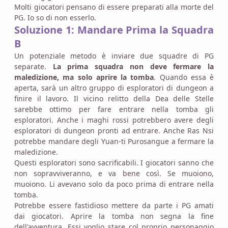
Molti giocatori pensano di essere preparati alla morte del
PG. Io so di non esserlo.
Soluzione 1: Mandare Prima la Squadra
B
Un potenziale metodo è inviare due squadre di PG
separate.
La prima squadra non deve fermare la
maledizione, ma solo aprire la tomba
. Quando essa è
aperta, sarà un altro gruppo di esploratori di dungeon a
finire il lavoro. Il vicino relitto della Dea delle Stelle
sarebbe ottimo per fare entrare nella tomba gli
esploratori. Anche i maghi rossi potrebbero avere degli
esploratori di dungeon pronti ad entrare. Anche Ras Nsi
potrebbe mandare degli Yuan-ti Purosangue a fermare la
maledizione.
Questi esploratori sono sacrificabili. I giocatori sanno che
non sopravviveranno, e va bene così. Se muoiono,
muoiono. Li avevano solo da poco prima di entrare nella
tomba.
Potrebbe essere fastidioso mettere da parte i PG amati
dai giocatori. Aprire la tomba non segna la fine
dell'avventura. Essi voglio stare col proprio personaggio