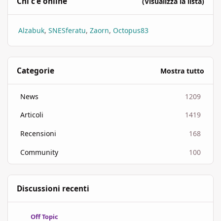
Chi c'è online
(Visualizza la lista)
Alzabuk
SNESferatu
Zaorn
Octopus83
Categorie
Mostra tutto
News
1209
Articoli
1419
Recensioni
168
Community
100
Discussioni recenti
Lo "Show don't tell" non è autoconsistente, produce narrativa s
Off Topic