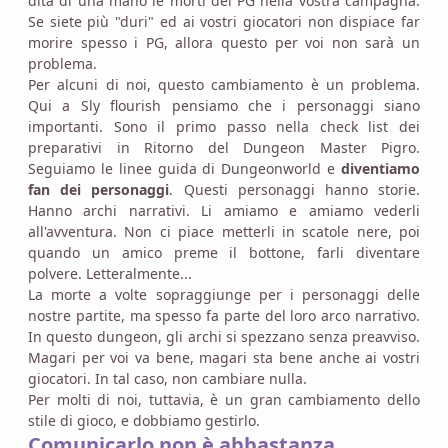
dita di una mano le morti dei PG nella vostra campagna.
Se siete più "duri" ed ai vostri giocatori non dispiace far
morire spesso i PG, allora questo per voi non sarà un
problema.
Per alcuni di noi, questo cambiamento è un problema.
Qui a Sly flourish pensiamo che i personaggi siano
importanti. Sono il primo passo nella check list dei
preparativi in Ritorno del Dungeon Master Pigro.
Seguiamo le linee guida di Dungeonworld e
diventiamo
fan dei personaggi
. Questi personaggi hanno storie.
Hanno archi narrativi. Li amiamo e amiamo vederli
all'avventura. Non ci piace metterli in scatole nere, poi
quando un amico preme il bottone, farli diventare
polvere. Letteralmente...
La morte a volte sopraggiunge per i personaggi delle
nostre partite, ma spesso fa parte del loro arco narrativo.
In questo dungeon, gli archi si spezzano senza preavviso.
Magari per voi va bene, magari sta bene anche ai vostri
giocatori. In tal caso, non cambiare nulla.
Per molti di noi, tuttavia, è un gran cambiamento dello
stile di gioco, e dobbiamo gestirlo.
Comunicarlo non è abbastanza.