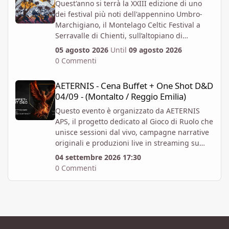
Quest'anno si terrà la XXIII edizione di uno
dei festival più noti dell'appennino Umbro-
Marchigiano, il Montelago Celtic Festival a
Serravalle di Chienti, sull’altopiano di
Colfiorito in provincia di Macerata.
05 agosto 2026
Until
09 agosto 2026
https://www.montelagocelticfestival.it/
0 Commenti
Il festiva è pensato per far vivere un
AETERNIS - Cena Buffet + One Shot D&D 04/09 - (Montalto / Regg
esperienza immersiva a chi vi partecipa,
AETERNIS - Cena Buffet + One Shot D&D
tantochè I biglietti attualmente disponibili
04/09 - (Montalto / Reggio Emilia)
permettono l'accesso per almeno due giorni
consecutivi. E' attiva la prevendita Spring
Questo evento è organizzato da AETERNIS
Offer, che mette a disposizione dal 6 Aprile al
APS, il progetto dedicato al Gioco di Ruolo che
12 Giugno un numero massimo biglietti 4000.
unisce sessioni dal vivo, campagne narrative
Al momento i prezzi per la prevendita sono i
originali e produzioni live in streaming su
seguenti:
Twitch.
04 settembre 2026 17:30
Abbonamento x 1 persona per 4gg - 82 EUR +
Vi aspettiamo per un Evento Speciale: Cena
0 Commenti
commissioni - Accesso valido per tutta la
Buffet + One-Shot di Dungeons & Dragons 5E
durata del Festival, comprensivo di
ambientata a Viremor, il nostro mondo Dark
campeggio, da Mercoledì 05 Agosto a
Fantasy originale.
Domenica 09 Agosto.
L’Evento si svolgerà presso il B&B Luci nel
Abbonamento x 1 persona per 3gg - 68 EUR +
Bosco, a Vezzano sul Crostolo (RE). In caso di
commissioni - Accesso valido per tutta la
bel tempo, saremo nel giardino in compagnia