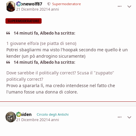
Alonewolf87
comment_
Stati
Supermoderatore
21 Dicembre 2021
4 anni
SUPERMODERATORE
14 minuti fa, Albedo ha scritto:
1 giovane elfo/a (se piatta di seno)
Potrei sbagliarmi ma visto l'hoopak secondo me quello è un
kender (un pò androgino sicuramente)
14 minuti fa, Albedo ha scritto:
Dove sarebbe il politically correct? Scusa il "zuppato"
politically correct?
Provo a spararla lì, ma credo intendesse nel fatto che
l'umano fosse una donna di colore.
Maiden
comment_
Stati
Circolo degli Antichi
21 Dicembre 2021
4 anni