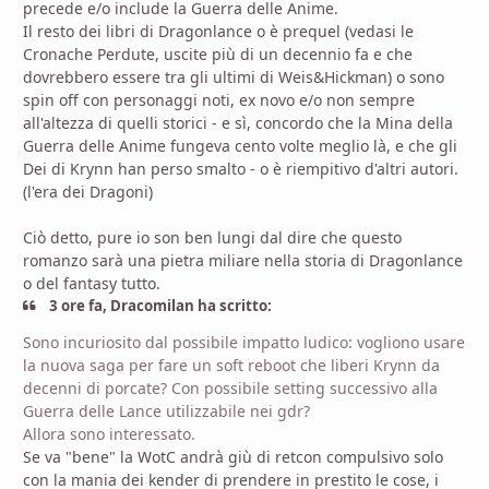
precede e/o include la Guerra delle Anime.
Il resto dei libri di Dragonlance o è prequel (vedasi le
Cronache Perdute, uscite più di un decennio fa e che
dovrebbero essere tra gli ultimi di Weis&Hickman) o sono
spin off con personaggi noti, ex novo e/o non sempre
all'altezza di quelli storici - e sì, concordo che la Mina della
Guerra delle Anime fungeva cento volte meglio là, e che gli
Dei di Krynn han perso smalto - o è riempitivo d'altri autori.
(l'era dei Dragoni)
Ciò detto, pure io son ben lungi dal dire che questo
romanzo sarà una pietra miliare nella storia di Dragonlance
o del fantasy tutto.
3 ore fa, Dracomilan ha scritto:
Sono incuriosito dal possibile impatto ludico: vogliono usare
la nuova saga per fare un soft reboot che liberi Krynn da
decenni di porcate? Con possibile setting successivo alla
Guerra delle Lance utilizzabile nei gdr?
Allora sono interessato.
Se va "bene" la WotC andrà giù di retcon compulsivo solo
con la mania dei kender di prendere in prestito le cose, i