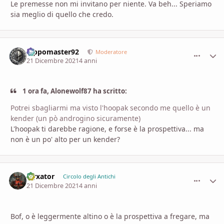
Le premesse non mi invitano per niente. Va beh... Speriamo
sia meglio di quello che credo.
Pippomaster92
comment_
Stati
Moderatore
21 Dicembre 2021
4 anni
1 ora fa, Alonewolf87 ha scritto:
Potrei sbagliarmi ma visto l'hoopak secondo me quello è un
kender (un pò androgino sicuramente)
L'hoopak ti darebbe ragione, e forse è la prospettiva... ma
non è un po' alto per un kender?
Nyxator
comment_
Stati
Circolo degli Antichi
21 Dicembre 2021
4 anni
Bof, o è leggermente altino o è la prospettiva a fregare, ma