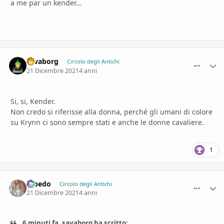
a me par un kender...
savaborg
comment_
Stati
Circolo degli Antichi
21 Dicembre 2021
4 anni
Si, si, Kender.
Non credo si riferisse alla donna, perché gli umani di colore
su Krynn ci sono sempre stati e anche le donne cavaliere.
1
Albedo
comment_
Stati
Circolo degli Antichi
21 Dicembre 2021
4 anni
6 minuti fa, savaborg ha scritto: