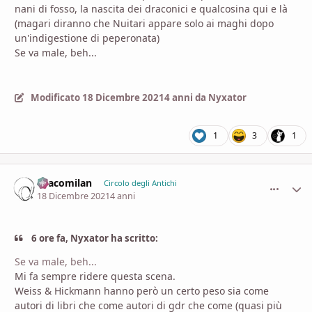
nani di fosso, la nascita dei draconici e qualcosina qui e là
(magari diranno che Nuitari appare solo ai maghi dopo
un'indigestione di peperonata)
Se va male, beh...
Modificato
18 Dicembre 2021
4 anni
da Nyxator
1
3
1
Dracomilan
comment_
Stati
Circolo degli Antichi
18 Dicembre 2021
4 anni
6 ore fa, Nyxator ha scritto:
Se va male, beh...
Mi fa sempre ridere questa scena.
Weiss & Hickmann hanno però un certo peso sia come
autori di libri che come autori di gdr che come (quasi più