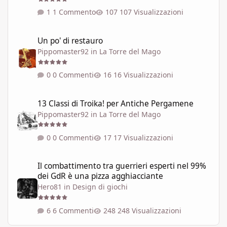
1 Commento
107 Visualizzazioni
Un po' di restauro
Un po' di restauro
Pippomaster92
in
La Torre del Mago
0 Commenti
16 Visualizzazioni
13 Classi di Troika! per Antiche Pergamene
13 Classi di Troika! per Antiche Pergamene
Pippomaster92
in
La Torre del Mago
0 Commenti
17 Visualizzazioni
Il combattimento tra guerrieri esperti nel 99% dei GdR è una pi
Il combattimento tra guerrieri esperti nel 99%
dei GdR è una pizza agghiacciante
Hero81
in
Design di giochi
6 Commenti
248 Visualizzazioni