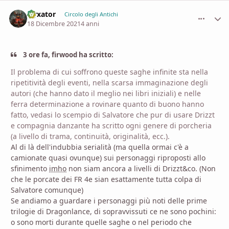
Nyxator
comment_
Stati
Circolo degli Antichi
18 Dicembre 2021
4 anni
3 ore fa, firwood ha scritto:
Il problema di cui soffrono queste saghe infinite sta nella
ripetitività degli eventi, nella scarsa immaginazione degli
autori (che hanno dato il meglio nei libri iniziali) e nelle
ferra determinazione a rovinare quanto di buono hanno
fatto, vedasi lo scempio di Salvatore che pur di usare Drizzt
e compagnia danzante ha scritto ogni genere di porcheria
(a livello di trama, continuità, originalità, ecc.).
Al di là dell'indubbia serialità (ma quella ormai c'è a
camionate quasi ovunque) sui personaggi riproposti allo
sfinimento
imho
non siam ancora a livelli di Drizzt&co. (Non
che le porcate dei FR 4e sian esattamente tutta colpa di
Salvatore comunque)
Se andiamo a guardare i personaggi più noti delle prime
trilogie di Dragonlance, di sopravvissuti ce ne sono pochini:
o sono morti durante quelle saghe o nel periodo che