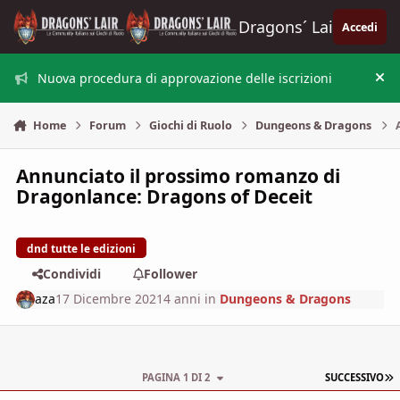
Vai al contenuto
Dragons´ Lair
Accedi
Nuova procedura di approvazione delle iscrizioni
Nas
Home
Forum
Giochi di Ruolo
Dungeons & Dragons
Annunciato il prossimo romanzo di
Dragonlance: Dragons of Deceit
dnd tutte le edizioni
Condividi
Follower
aza
17 Dicembre 2021
4 anni
in
Dungeons & Dragons
U
PAGINA 1 DI 2
SUCCESSIVO