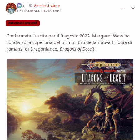
aza
comment_
Stati
Amministratore
17 Dicembre 2021
4 anni
AMMINISTRATORE
Confermata l'uscita per il 9 agosto 2022. Margaret Weis ha
condiviso la copertina del primo libro della nuova trilogia di
romanzi di Dragonlance,
Dragons of Deceit
!