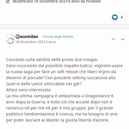
Modificato
18 Dicembre 2021
4 anni
da firwood
4
Dracomilan
comment_
Stati
Circolo degli Antichi
18 Dicembre 2021
4 anni
Concordo sulla validità delle prime due trilogie.
Sono incuriosito dal possibile impatto ludico: vogliono usare
la nuova saga per fare un soft reboot che liberi Krynn da
decenni di porcate? Con possibile setting successivo alla
Guerra delle Lance utilizzabile nei gdr?
Allora sono interessato.
La mia ultima campagna è ambientata a Dragonlance 6
anni dopo la Guerra, e tutto ciò che accade dopo non è
canonico nè per me nè per il mio gruppo: per il grande
pubblico l'ambientazione è iconica, ma ha bisogno di
aria
per poter lasciare ai Master la giusta libertà d'azione.