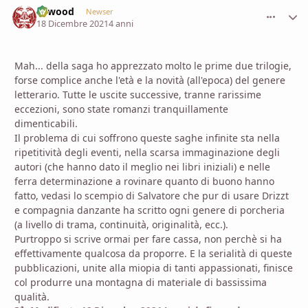
firwood
comment_
Stati
Newser
18 Dicembre 2021
4 anni
Mah... della saga ho apprezzato molto le prime due trilogie,
forse complice anche l'età e la novità (all'epoca) del genere
letterario. Tutte le uscite successive, tranne rarissime
eccezioni, sono state romanzi tranquillamente
dimenticabili.
Il problema di cui soffrono queste saghe infinite sta nella
ripetitività degli eventi, nella scarsa immaginazione degli
autori (che hanno dato il meglio nei libri iniziali) e nelle
ferra determinazione a rovinare quanto di buono hanno
fatto, vedasi lo scempio di Salvatore che pur di usare Drizzt
e compagnia danzante ha scritto ogni genere di porcheria
(a livello di trama, continuità, originalità, ecc.).
Purtroppo si scrive ormai per fare cassa, non perchè si ha
effettivamente qualcosa da proporre. E la serialità di queste
pubblicazioni, unite alla miopia di tanti appassionati, finisce
col produrre una montagna di materiale di bassissima
qualità.