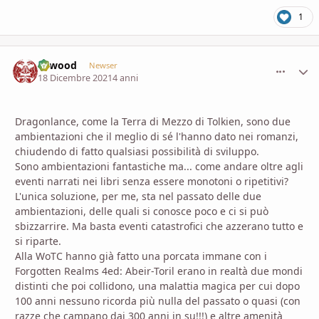
1
firwood
comment_
Stati
Newser
18 Dicembre 2021
4 anni
Dragonlance, come la Terra di Mezzo di Tolkien, sono due
ambientazioni che il meglio di sé l'hanno dato nei romanzi,
chiudendo di fatto qualsiasi possibilità di sviluppo.
Sono ambientazioni fantastiche ma... come andare oltre agli
eventi narrati nei libri senza essere monotoni o ripetitivi?
L'unica soluzione, per me, sta nel passato delle due
ambientazioni, delle quali si conosce poco e ci si può
sbizzarrire. Ma basta eventi catastrofici che azzerano tutto e
si riparte.
Alla WoTC hanno già fatto una porcata immane con i
Forgotten Realms 4ed: Abeir-Toril erano in realtà due mondi
distinti che poi collidono, una malattia magica per cui dopo
100 anni nessuno ricorda più nulla del passato o quasi (con
razze che campano dai 300 anni in su!!!) e altre amenità