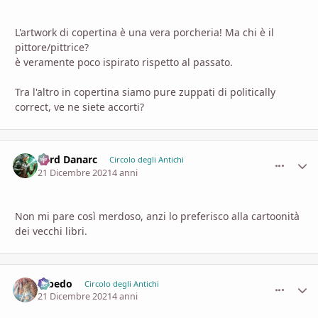
L'artwork di copertina è una vera porcheria! Ma chi è il
pittore/pittrice?
è veramente poco ispirato rispetto al passato.
Tra l'altro in copertina siamo pure zuppati di politically
correct, ve ne siete accorti?
Lord Danarc
comment_
Stati
Circolo degli Antichi
21 Dicembre 2021
4 anni
Non mi pare così merdoso, anzi lo preferisco alla cartoonità
dei vecchi libri.
Albedo
comment_
Stati
Circolo degli Antichi
21 Dicembre 2021
4 anni