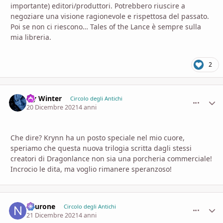
importante) editori/produttori. Potrebbero riuscire a
negoziare una visione ragionevole e rispettosa del passato.
Poi se non ci riescono… Tales of the Lance è sempre sulla
mia libreria.
2
Icy Winter
comment_
Stati
Circolo degli Antichi
20 Dicembre 2021
4 anni
Che dire? Krynn ha un posto speciale nel mio cuore,
speriamo che questa nuova trilogia scritta dagli stessi
creatori di Dragonlance non sia una porcheria commerciale!
Incrocio le dita, ma voglio rimanere speranzoso!
neurone
comment_
Stati
Circolo degli Antichi
21 Dicembre 2021
4 anni