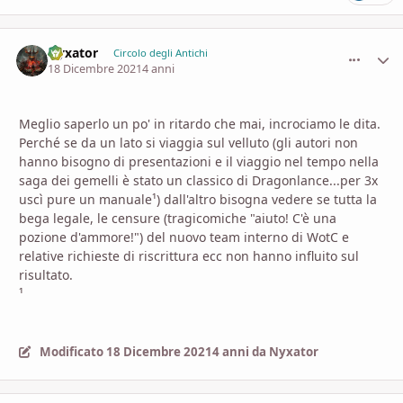
Nyxator
comment_
Stati
Circolo degli Antichi
18 Dicembre 2021
4 anni
Meglio saperlo un po' in ritardo che mai, incrociamo le dita.
Perché se da un lato si viaggia sul velluto (gli autori non
hanno bisogno di presentazioni e il viaggio nel tempo nella
saga dei gemelli è stato un classico di Dragonlance...per 3x
uscì pure un manuale¹) dall'altro bisogna vedere se tutta la
bega legale, le censure (tragicomiche "aiuto! C'è una
pozione d'ammore!") del nuovo team interno di WotC e
relative richieste di riscrittura ecc non hanno influito sul
risultato.
¹
Modificato
18 Dicembre 2021
4 anni
da Nyxator