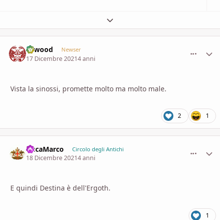
Espandi panoramica del topic
firwood
comment_
Stati
Newser
17 Dicembre 2021
4 anni
Vista la sinossi, promette molto ma molto male.
2
1
DucaMarco
comment_
Stati
Circolo degli Antichi
18 Dicembre 2021
4 anni
E quindi Destina è dell'Ergoth.
1