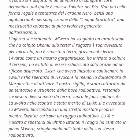
Hypatia si è disfatto in un ammasso di sangue e icore
demoniaco dal quale è emerso l'avatar del Dio. Non più nella
forma regale e tentatrice del Faraone Nero, bensì una
agghiacciante personificazione della "Lingua Scarlatta": una
mostruosità colossale di pura violenza generata
dall'assassinio.
L'inferno si è scatenato. M'weru ha scagliato un incantesimo
che ha colpito Okomu alla testa; il ragazzo è sopravvissuto
per miracolo, ma è rimasto a terra, gravemente ferito.
L'Avatar, come un mostro gargantuesco, ha iniziato a colpire
il terreno; ho evitato di essere schiacciato solo grazie ad un
riflesso disperato. Oscar, che aveva iniziato a cantilenare in
Swaili nella speranza di rievocare la memoria dolceamara di
Margareth e di attivare il nostro sigillo, è stato catturato da
un tentacolo e ustionato dalla bava radioattiva, restando
sospeso a diversi metri da terra, sopra le fauci spalancate.
La svolta nello scontro è stata merito di Lu-Xi: si è avventata
su M'weru, bloccandola in una
stretta mortale proprio
mentre l'Avatar caricava un raggio radioattivo. Lu-Xi è
riuscita a spostarsi all'ultimo istante: il raggio ha centrato in
pieno M'weru, sciogliendola all'istante nella sua stessa
radioattività.