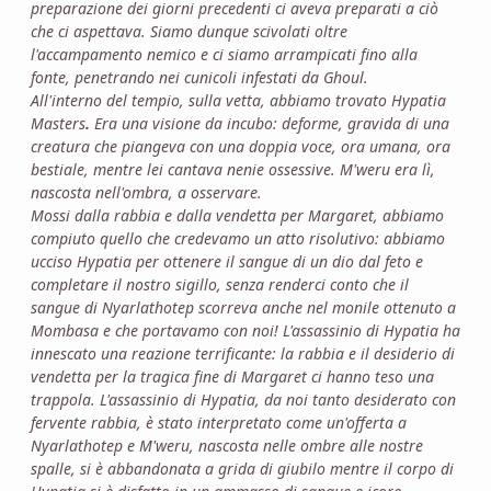
preparazione dei giorni precedenti ci aveva preparati a ciò
che ci aspettava. Siamo dunque scivolati oltre
l'accampamento nemico e ci siamo arrampicati fino alla
fonte, penetrando nei cunicoli infestati da Ghoul.
All'interno del tempio, sulla vetta, abbiamo trovato Hypatia
Masters
.
Era una visione da incubo: deforme, gravida di una
creatura che piangeva con una doppia voce, ora umana, ora
bestiale, mentre lei cantava nenie ossessive. M'weru era lì,
nascosta nell'ombra, a osservare.
Mossi dalla rabbia e dalla vendetta per Margaret, abbiamo
compiuto quello che credevamo un atto risolutivo: abbiamo
ucciso Hypatia per ottenere il sangue di
un dio dal feto e
completare il nostro sigillo, senza renderci conto che il
sangue di Nyarlathotep scorreva anche nel monile ottenuto a
Mombasa e che portavamo con noi! L'assassinio di Hypatia ha
innescato una reazione terrificante: la rabbia e il desiderio di
vendetta per la tragica fine di Margaret ci hanno teso una
trappola. L'assassinio di Hypatia, da noi tanto desiderato con
fervente rabbia, è stato interpretato come un'offerta a
Nyarlathotep e M'weru, nascosta nelle ombre alle nostre
spalle, si è abbandonata a grida di giubilo mentre il corpo di