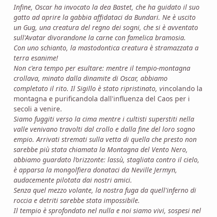
Infine, Oscar ha invocato la dea Bastet, che ha guidato il suo
gatto ad aprire la gabbia affidataci da Bundari. Ne è uscito
un Gug, una creatura del regno dei sogni, che si è avventato
sull'Avatar divorandone la carne con famelica bramosia.
Con uno schianto, la mastodontica creatura è stramazzata a
terra esanime!
Non c'era tempo per esultare: mentre il tempio-montagna
crollava, minato dalla dinamite di Oscar, abbiamo
completato il rito. Il Sigillo è stato ripristinato, v
incolando la
montagna e purificandola dall'influenza del Caos per i
secoli a venire.
Siamo fuggiti verso la cima mentre i cultisti superstiti nella
valle venivano travolti dal crollo e dalla fine del loro sogno
empio. Arrivati stremati sulla vetta di quella che presto non
sarebbe più stata chiamata la Montagna del Vento Nero,
abbiamo guardato l’orizzonte: lassù, stagliata contro il cielo,
è apparsa la mongolfiera donataci da Neville Jermyn,
audacemente pilotata dai nostri amici.
Senza quel mezzo volante, la nostra fuga da quell'inferno di
roccia e detriti sarebbe stata impossibile.
Il tempio è sprofondato nel nulla e noi siamo vivi, sospesi nel