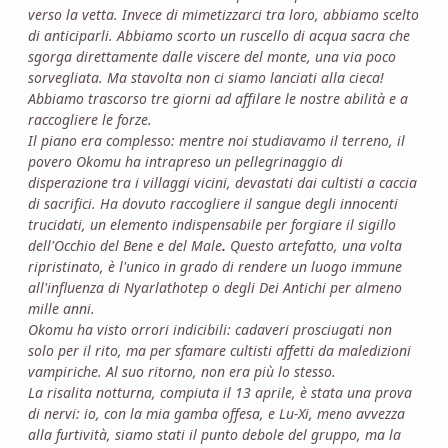
verso la vetta. Invece di mimetizzarci tra loro, abbiamo scelto
di anticiparli. Abbiamo scorto un ruscello di acqua sacra che
sgorga direttamente dalle viscere del monte, una via poco
sorvegliata. Ma stavolta non ci siamo lanciati alla cieca!
Abbiamo trascorso tre giorni ad affilare le nostre abilità e a
raccogliere le forze.
Il piano era complesso: mentre noi studiavamo il terreno, il
povero Okomu ha
intrapreso un pellegrinaggio di
disperazione tra i villaggi vicini, devastati dai cultisti a caccia
di sacrifici. Ha dovuto raccogliere il sangue degli innocenti
trucidati, un elemento indispensabile per forgiare il sigillo
dell'Occhio del Bene e del Male
.
Questo artefatto, una volta
ripristinato, è l'unico in grado di rendere un luogo immune
all'influenza di Nyarlathotep o degli Dei Antichi per almeno
mille anni.
Okomu ha visto orrori indicibili: cadaveri prosciugati non
solo per il rito, ma per sfamare cultisti affetti da maledizioni
vampiriche. Al suo ritorno, non era più lo stesso.
La risalita notturna, compiuta il 13 aprile, è stata una prova
di nervi: io, con la mia gamba offesa, e Lu-Xi, meno avvezza
alla furtività, siamo stati il punto debole del gruppo, ma la