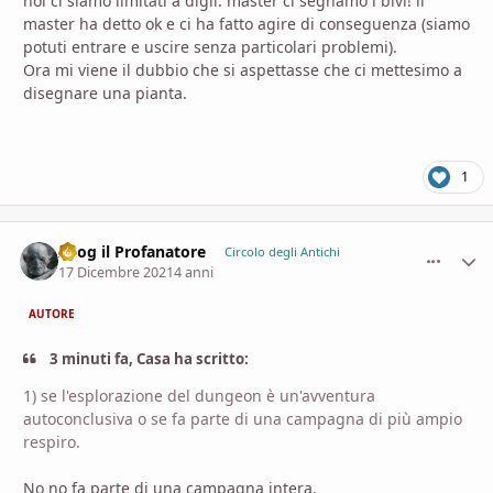
noi ci siamo limitati a digli: master ci segnamo i bivi! il
master ha detto ok e ci ha fatto agire di conseguenza (siamo
potuti entrare e uscire senza particolari problemi).
Ora mi viene il dubbio che si aspettasse che ci mettesimo a
disegnare una pianta.
1
Azog il Profanatore
comment_
Stati
Circolo degli Antichi
17 Dicembre 2021
4 anni
AUTORE
3 minuti fa, Casa ha scritto:
1) se l'esplorazione del dungeon è un'avventura
autoconclusiva o se fa parte di una campagna di più ampio
respiro.
No no fa parte di una campagna intera.