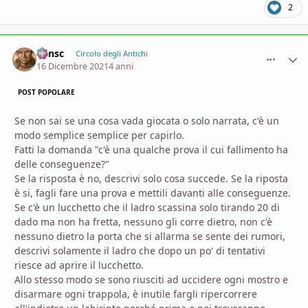
2
Minsc
comment_
Stati
Circolo degli Antichi
16 Dicembre 2021
4 anni
POST POPOLARE
Se non sai se una cosa vada giocata o solo narrata, c'è un
modo semplice semplice per capirlo.
Fatti la domanda "c'è una qualche prova il cui fallimento ha
delle conseguenze?"
Se la risposta è no, descrivi solo cosa succede. Se la riposta
è si, fagli fare una prova e mettili davanti alle conseguenze.
Se c'è un lucchetto che il ladro scassina solo tirando 20 di
dado ma non ha fretta, nessuno gli corre dietro, non c'è
nessuno dietro la porta che si allarma se sente dei rumori,
descrivi solamente il ladro che dopo un po' di tentativi
riesce ad aprire il lucchetto.
Allo stesso modo se sono riusciti ad uccidere ogni mostro e
disarmare ogni trappola, è inutile fargli ripercorrere