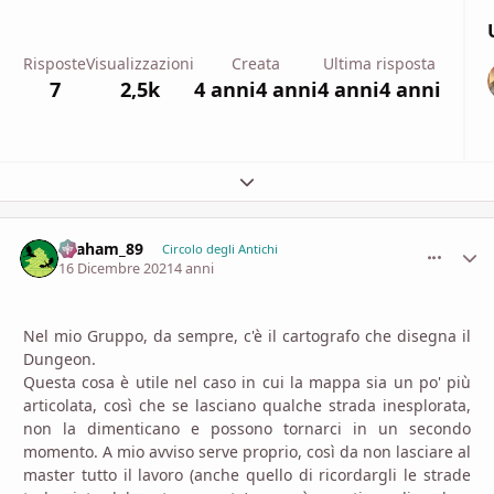
Risposte
Visualizzazioni
Creata
Ultima risposta
7
2,5k
4 anni
4 anni
4 anni
4 anni
Espandi panoramica del topic
Graham_89
comment_
Stati
Circolo degli Antichi
16 Dicembre 2021
4 anni
Nel mio Gruppo, da sempre, c'è il cartografo che disegna il
Dungeon.
Questa cosa è utile nel caso in cui la mappa sia un po' più
articolata, così che se lasciano qualche strada inesplorata,
non la dimenticano e possono tornarci in un secondo
momento. A mio avviso serve proprio, così da non lasciare al
master tutto il lavoro (anche quello di ricordargli le strade