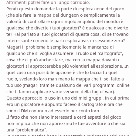
Altrimenti potrei fare un lungo corridoio.
Poniti questa domanda: la parte di esplorazione del gioco
(che sia fare la mappa del dungeon o semplicemente la
volontà di controllare ogni singolo angolino del mondo) è
qualcosa che diverte i tuoi giocatori? é qualcosa che diverte
te? Hai parlato ai tuoi giocatori di questa cosa, di se trovano
interessante o meno le parti esplorative, in sessione zero?
Magari il problema è semplicemente la mancanza di
qualcuno che si voglia assumere il ruolo del "cartografo",
cosa che ci può anche stare, ma con la mappa davanti i
giocatori si approccerebbe più volentieri all'esplorazione. In
quel caso una possibile opzione è che lo faccia tu quel
ruolo, svelando loro man mano la mappa che ti sei fatto a
tuo uso (magari tramite qualcuno dei vari programmi online
che ti fanno applicare varie versioni della fog of war).
Questo approccio lo uso in uno dei miei gruppi, in cui prima
ero un giocatore e appunto facevo il cartografo e ora che
sono il DM continuo ad esserlo per conto loro.
Il fatto che non siano interessati a certi aspetti del gioco
non implica che non apprezzino le tue avventure o che sia
una "problematica".