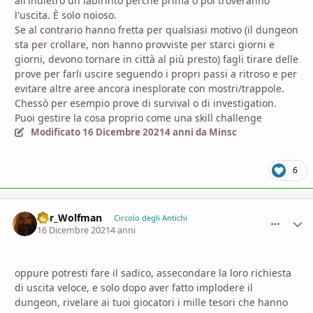
all'indietro un labirinto perché prima o poi troveranno
l'uscita. È solo noioso.
Se al contrario hanno fretta per qualsiasi motivo (il dungeon
sta per crollare, non hanno provviste per starci giorni e
giorni, devono tornare in città al più presto) fagli tirare delle
prove per farli uscire seguendo i propri passi a ritroso e per
evitare altre aree ancora inesplorate con mostri/trappole.
Chessò per esempio prove di survival o di investigation.
Puoi gestire la cosa proprio come una skill challenge
Modificato
16 Dicembre 2021
4 anni
da Minsc
6
D8r_Wolfman
comment_
Stati
Circolo degli Antichi
16 Dicembre 2021
4 anni
oppure potresti fare il sadico, assecondare la loro richiesta
di uscita veloce, e solo dopo aver fatto implodere il
dungeon, rivelare ai tuoi giocatori i mille tesori che hanno