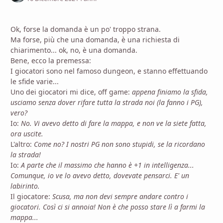
Ok, forse la domanda è un po' troppo strana.
Ma forse, più che una domanda, è una richiesta di
chiarimento... ok, no, è una domanda.
Bene, ecco la premessa:
I giocatori sono nel famoso dungeon, e stanno effettuando
le sfide varie...
Uno dei giocatori mi dice, off game:
appena finiamo la sfida,
usciamo senza dover rifare tutta la strada noi (la fanno i PG),
vero?
Io:
No. Vi avevo detto di fare la mappa, e non ve la siete fatta,
ora uscite.
L'altro:
Come no? I nostri PG non sono stupidi, se la ricordano
la strada!
Io:
A parte che il massimo che hanno è +1 in intelligenza...
Comunque, io ve lo avevo detto, dovevate pensarci. E' un
labirinto.
Il giocatore:
Scusa, ma non devi sempre andare contro i
giocatori. Così ci si annoia! Non è che posso stare lì a farmi la
mappa...