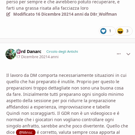
perso per sempre e che avrebbero potuto recuperare, e
farti una grassa risata alla facciazza loro
Modificato
16 Dicembre 2021
4 anni
da D8r_Wolfman
1
3
Lord Danarc
comment_
Stati
Circolo degli Antichi
17 Dicembre 2021
4 anni
Il lavoro da DM comporta necessariamente situazioni in cui
quello che hai preparato é inutile. Proprio per questo le
preparazioni troppo dettagliate non sono una buona cosa
da fare. Inizialmente tutti preparano ogni singolo minimo
aspetto della sessione per poi ridurre la preparazione
affidandosi a esperienza, improvvisazione e tabelle
Quindi non scoraggiarti. Il GDR non è un videogioco e é
normale che i giocatori non vogliano controllare ogni
singolo anfratto, sarebbe anche poco divertente. Quello che
dice
é corretto, valuta sempre cosa apporta al
@Minsc