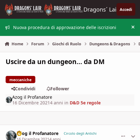
Vai al contenuto
Dragons´ Lair
Accedi
Nuova procedura di approvazione delle iscrizioni
Nas
Home
Forum
Giochi di Ruolo
Dungeons & Dragons
Uscire da un dungeon... da DM
meccaniche
Condividi
Follower
Azog il Profanatore
16 Dicembre 2021
4 anni
in
D&D 5e regole
Azog il Profanatore
comment_
Stati
Circolo degli Antichi
16 Dicembre 2021
4 anni