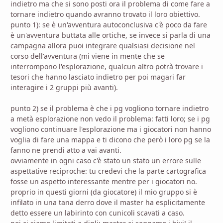
indietro ma che si sono posti ora il problema di come fare a
tornare indietro quando avranno trovato il loro obiettivo.
punto 1): se è un'avventura autoconclusiva c'è poco da fare
è un'avventura buttata alle ortiche, se invece si parla di una
campagna allora puoi integrare qualsiasi decisione nel
corso dell'avventura (mi viene in mente che se
interrompono l'esplorazione, qualcun altro potrà trovare i
tesori che hanno lasciato indietro per poi magari far
interagire i 2 gruppi più avanti).
punto 2) se il problema è che i pg vogliono tornare indietro
a metà esplorazione non vedo il problema: fatti loro; se i pg
vogliono continuare l'esplorazione ma i giocatori non hanno
voglia di fare una mappa e ti dicono che però i loro pg se la
fanno ne prendi atto a vai avanti.
ovviamente in ogni caso c'è stato un stato un errore sulle
aspettative reciproche: tu credevi che la parte cartografica
fosse un aspetto interessante mentre per i giocatori no.
proprio in questi giorni (da giocatore) il mio gruppo si è
infilato in una tana derro dove il master ha esplicitamente
detto essere un labirinto con cunicoli scavati a caso.