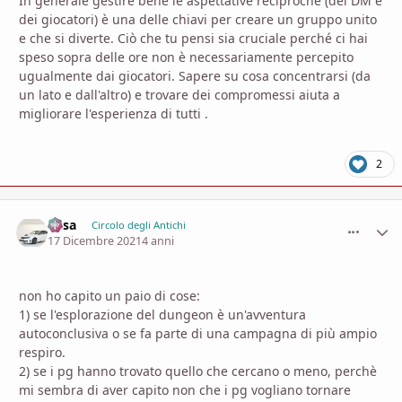
In generale gestire bene le aspettative reciproche (del DM e
dei giocatori) è una delle chiavi per creare un gruppo unito
e che si diverte. Ciò che tu pensi sia cruciale perché ci hai
speso sopra delle ore non è necessariamente percepito
ugualmente dai giocatori. Sapere su cosa concentrarsi (da
un lato e dall'altro) e trovare dei compromessi aiuta a
migliorare l'esperienza di tutti .
2
Casa
comment_
Stati
Circolo degli Antichi
17 Dicembre 2021
4 anni
non ho capito un paio di cose:
1) se l'esplorazione del dungeon è un'avventura
autoconclusiva o se fa parte di una campagna di più ampio
respiro.
2) se i pg hanno trovato quello che cercano o meno, perchè
mi sembra di aver capito non che i pg vogliano tornare