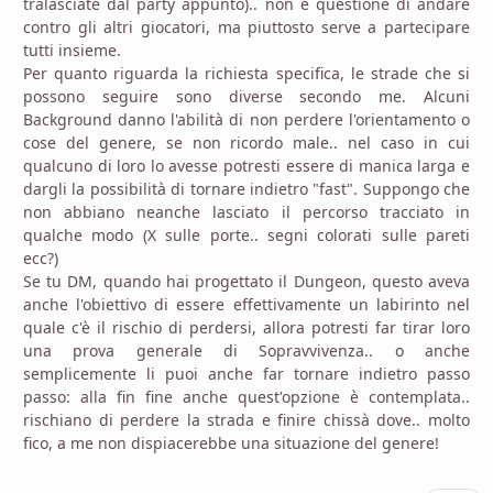
tralasciate dal party appunto).. non è questione di andare
contro gli altri giocatori, ma piuttosto serve a partecipare
tutti insieme.
Per quanto riguarda la richiesta specifica, le strade che si
possono seguire sono diverse secondo me. Alcuni
Background danno l'abilità di non perdere l'orientamento o
cose del genere, se non ricordo male.. nel caso in cui
qualcuno di loro lo avesse potresti essere di manica larga e
dargli la possibilità di tornare indietro "fast". Suppongo che
non abbiano neanche lasciato il percorso tracciato in
qualche modo (X sulle porte.. segni colorati sulle pareti
ecc?)
Se tu DM, quando hai progettato il Dungeon, questo aveva
anche l'obiettivo di essere effettivamente un labirinto nel
quale c'è il rischio di perdersi, allora potresti far tirar loro
una prova generale di Sopravvivenza.. o anche
semplicemente li puoi anche far tornare indietro passo
passo: alla fin fine anche quest'opzione è contemplata..
rischiano di perdere la strada e finire chissà dove.. molto
fico, a me non dispiacerebbe una situazione del genere!