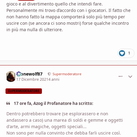
gioco e al divertimento quello che intendi fare.
Personalmente mi trovo d’accordo con i giocatori. Il fatto che
non hanno fatto la mappa comporterá solo più tempo per
uscire con (se ancora ci sono mostri) forse qualche incontro
in più ma nulla di ulteriore.
1
Alonewolf87
comment_
Stati
Supermoderatore
17 Dicembre 2021
4 anni
SUPERMODERATORE
17 ore fa, Azog il Profanatore ha scritto:
Dentro potrebbero trovare (se esplorassero e non
andassero a caso) una marea di soldi e gemme e oggetti
d'arte, armi magiche, oggetti speciali...
Non sono per nulla convinto che debba farli uscire così.