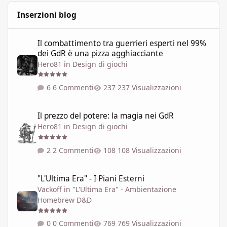
Inserzioni blog
Il combattimento tra guerrieri esperti nel 99% dei GdR è una pi
Il combattimento tra guerrieri esperti nel 99%
dei GdR è una pizza agghiacciante
Hero81
in
Design di giochi
6 Commenti
237 Visualizzazioni
Il prezzo del potere: la magia nei GdR
Il prezzo del potere: la magia nei GdR
Hero81
in
Design di giochi
2 Commenti
108 Visualizzazioni
"L'Ultima Era" - I Piani Esterni
"L'Ultima Era" - I Piani Esterni
Vackoff
in
"L'Ultima Era" - Ambientazione
Homebrew D&D
0 Commenti
769 Visualizzazioni