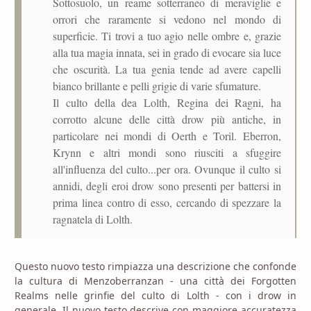
Sottosuolo, un reame sotterraneo di meraviglie e
orrori che raramente si vedono nel mondo di
superficie. Ti trovi a tuo agio nelle ombre e, grazie
alla tua magia innata, sei in grado di evocare sia luce
che oscurità. La tua genia tende ad avere capelli
bianco brillante e pelli grigie di varie sfumature.
Il culto della dea Lolth, Regina dei Ragni, ha
corrotto alcune delle città drow più antiche, in
particolare nei mondi di Oerth e Toril. Eberron,
Krynn e altri mondi sono riusciti a sfuggire
all'influenza del culto...per ora. Ovunque il culto si
annidi, degli eroi drow sono presenti per battersi in
prima linea contro di esso, cercando di spezzare la
ragnatela di Lolth.
Questo nuovo testo rimpiazza una descrizione che confonde
la cultura di Menzoberranzan - una città dei Forgotten
Realms nelle grinfie del culto di Lolth - con i drow in
generale. Il nuovo testo descrive con maggiore accuratezza