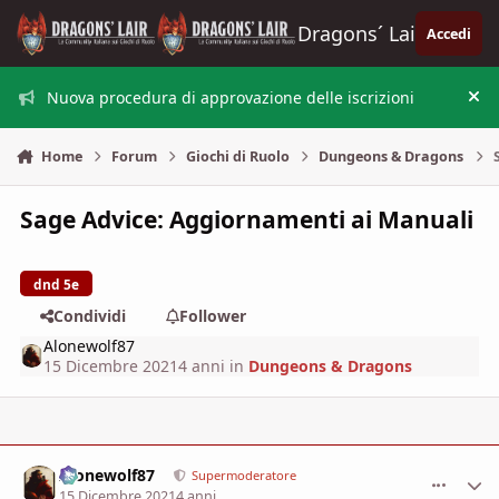
Vai al contenuto
Dragons´ Lair
Accedi
Nuova procedura di approvazione delle iscrizioni
Nas
Home
Forum
Giochi di Ruolo
Dungeons & Dragons
Sage Advice: Aggiornamenti ai Manuali
dnd 5e
Condividi
Follower
Alonewolf87
15 Dicembre 2021
4 anni
in
Dungeons & Dragons
Alonewolf87
comment_
Stati
Supermoderatore
15 Dicembre 2021
4 anni