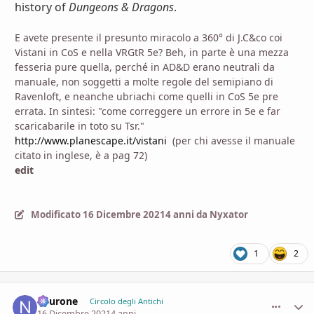
history of
Dungeons & Dragons
.
E avete presente il presunto miracolo a 360° di J.C&co coi
Vistani in CoS e nella VRGtR 5e? Beh, in parte è una mezza
fesseria pure quella, perché in AD&D erano neutrali da
manuale, non soggetti a molte regole del semipiano di
Ravenloft, e neanche ubriachi come quelli in CoS 5e pre
errata. In sintesi: "come correggere un errore in 5e e far
scaricabarile in toto su Tsr."
http://www.planescape.it/vistani
(per chi avesse il manuale
citato in inglese, è a pag 72)
edit
Modificato
16 Dicembre 2021
4 anni
da Nyxator
1
2
neurone
comment_
Stati
Circolo degli Antichi
16 Dicembre 2021
4 anni