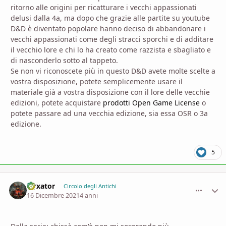
ritorno alle origini per ricatturare i vecchi appassionati
delusi dalla 4a, ma dopo che grazie alle partite su youtube
D&D è diventato popolare hanno deciso di abbandonare i
vecchi appassionati come degli stracci sporchi e di additare
il vecchio lore e chi lo ha creato come razzista e sbagliato e
di nasconderlo sotto al tappeto.
Se non vi riconoscete più in questo D&D avete molte scelte a
vostra disposizione, potete semplicemente usare il
materiale già a vostra disposizione con il lore delle vecchie
edizioni, potete acquistare
prodotti Open Game License
o
potete passare ad una vecchia edizione, sia essa OSR o 3a
edizione.
5
Nyxator
comment_
Stati
Circolo degli Antichi
16 Dicembre 2021
4 anni