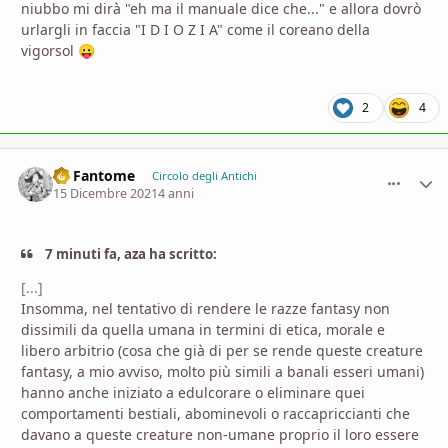
niubbo mi dirà "eh ma il manuale dice che..." e allora dovrò
urlargli in faccia "I D I O Z I A" come il coreano della
vigorsol
😛
2
4
Le Fantome
comment_
Stati
Circolo degli Antichi
15 Dicembre 2021
4 anni
7 minuti fa, aza ha scritto:
[...]
Insomma, nel tentativo di rendere le razze fantasy non
dissimili da quella umana in termini di etica, morale e
libero arbitrio (cosa che già di per se rende queste creature
fantasy, a mio avviso, molto più simili a banali esseri umani)
hanno anche iniziato a edulcorare o eliminare quei
comportamenti bestiali, abominevoli o raccapriccianti che
davano a queste creature non-umane proprio il loro essere