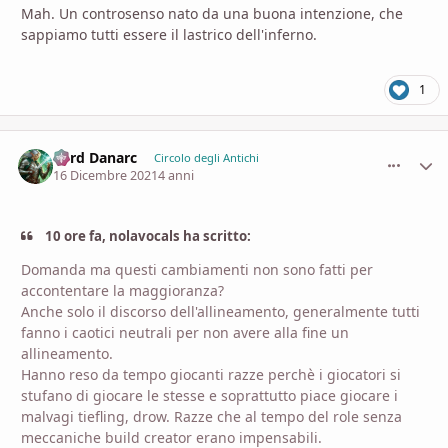
Mah. Un controsenso nato da una buona intenzione, che
sappiamo tutti essere il lastrico dell'inferno.
1
Lord Danarc
comment_
Stati
Circolo degli Antichi
16 Dicembre 2021
4 anni
10 ore fa, nolavocals ha scritto:
Domanda ma questi cambiamenti non sono fatti per
accontentare la maggioranza?
Anche solo il discorso dell'allineamento, generalmente tutti
fanno i caotici neutrali per non avere alla fine un
allineamento.
Hanno reso da tempo giocanti razze perchè i giocatori si
stufano di giocare le stesse e soprattutto piace giocare i
malvagi tiefling, drow. Razze che al tempo del role senza
meccaniche build creator erano impensabili.