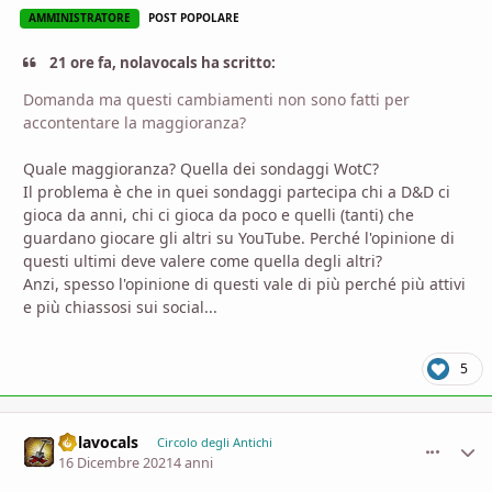
AMMINISTRATORE
POST POPOLARE
21 ore fa, nolavocals ha scritto:
Domanda ma questi cambiamenti non sono fatti per
accontentare la maggioranza?
Quale maggioranza? Quella dei sondaggi WotC?
Il problema è che in quei sondaggi partecipa chi a D&D ci
gioca da anni, chi ci gioca da poco e quelli (tanti) che
guardano giocare gli altri su YouTube. Perché l'opinione di
questi ultimi deve valere come quella degli altri?
Anzi, spesso l'opinione di questi vale di più perché più attivi
e più chiassosi sui social...
5
nolavocals
comment_
Stati
Circolo degli Antichi
16 Dicembre 2021
4 anni