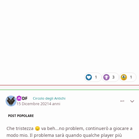
1
3
1
AVDF
comment_
Stati
Circolo degli Antichi
15 Dicembre 2021
4 anni
POST POPOLARE
Che tristezza
va beh...no problem, continuerò a giocare a
😞
modo mio. Il problema sarà quando qualche player più