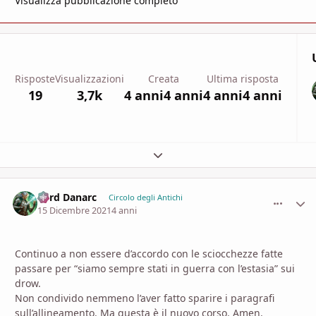
Visualizza pubblicazione completo
Risposte
Visualizzazioni
Creata
Ultima risposta
19
3,7k
4 anni
4 anni
4 anni
4 anni
Espandi panoramica del topic
Lord Danarc
comment_
Stati
Circolo degli Antichi
15 Dicembre 2021
4 anni
Continuo a non essere d’accordo con le sciocchezze fatte
passare per “siamo sempre stati in guerra con l’estasia” sui
drow.
Non condivido nemmeno l’aver fatto sparire i paragrafi
sull’allineamento. Ma questa è il nuovo corso. Amen.