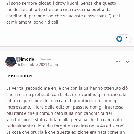
Si sono sempre giocati i drow buoni. Senza che questo
incidesse sul fatto che sono una razza maledetta da
corellon di persone sadiche schiaviste e assassini. Questi
cambiamenti sono ridicoli.
2
Grimorio
comment_
Stati
Newser
16 Dicembre 2021
4 anni
POST POPOLARE
La verità (secondo me eh) è che con la 5a hanno ottenuto ciò
che si erano prefissati con la 4a, un ricambio generazionale
ed un espansione del mercato. I giocatori storici non gli
interessano, il lore delle edizioni passate non gli interessa
più (tant'è che il comunicato sulla non canonicità del
vecchio lore é stato affidato alla persona che ha cambiato
radicalmente il lore dei forgotten realms nella 4a edizione).
La cosa che brucia è che questa edizione era nata come un