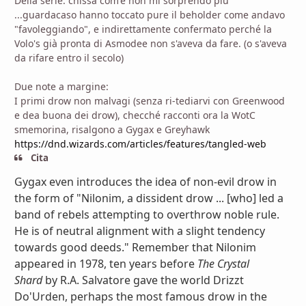
Della serie: chissà com'è non mi sorprendo più
...guardacaso hanno toccato pure il beholder come andavo
"favoleggiando", e indirettamente confermato perché la
Volo's già pronta di Asmodee non s'aveva da fare. (o s'aveva
da rifare entro il secolo)
Due note a margine:
I primi drow non malvagi (senza ri-tediarvi con Greenwood
e dea buona dei drow), checché racconti ora la WotC
smemorina, risalgono a Gygax e Greyhawk
https://dnd.wizards.com/articles/features/tangled-web
Cita
Gygax even introduces the idea of non-evil drow in
the form of "Nilonim, a dissident drow ... [who] led a
band of rebels attempting to overthrow noble rule.
He is of neutral alignment with a slight tendency
towards good deeds." Remember that Nilonim
appeared in 1978, ten years before
The Crystal
Shard
by R.A. Salvatore gave the world Drizzt
Do'Urden, perhaps the most famous drow in the