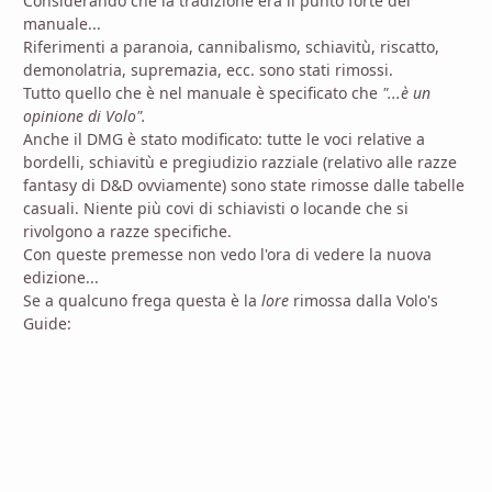
Considerando che la tradizione era il punto forte del
manuale...
Riferimenti a paranoia, cannibalismo, schiavitù, riscatto,
demonolatria, supremazia, ecc. sono stati rimossi.
Tutto quello che è nel manuale è specificato che
"...è un
opinione di Volo".
Anche il DMG è stato modificato: tutte le voci relative a
bordelli, schiavitù e pregiudizio razziale (relativo alle razze
fantasy di D&D ovviamente) sono state rimosse dalle tabelle
casuali. Niente più covi di schiavisti o locande che si
rivolgono a razze specifiche.
Con queste premesse non vedo l'ora di vedere la nuova
edizione...
Se a qualcuno frega questa è la
lore
rimossa dalla Volo's
Guide: