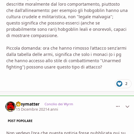
descritte moralmente dal loro comportamento, piuttosto
che dall'allineamento: per esempio gli hobgoblin hanno una
cultura crudele e militaristica, non "legale malvagia";
questo significa che possono esserci (anche se
probabilmente sono rari) hobgoblin leali e onorevoli, capaci
di mostrare compassione.
Piccola domanda: ora che hanno rimosso l'attacco senz'armi
dalla tabella delle armi, significa che solo i monaci (o i pg
che hanno accesso allo stile di combattimento "Unarmed
fighting") possono usare questo tipo di attacco?
2
greymatter
comment_
Stati
Concilio dei Wyrm
15 Dicembre 2021
4 anni
POST POPOLARE
Non vedevo l'ora che questa notizia fosse pubblicata qui su