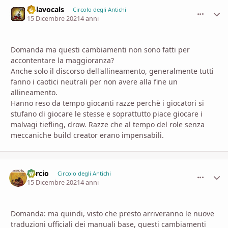
nolavocals
comment_
Stati
Circolo degli Antichi
15 Dicembre 2021
4 anni
Domanda ma questi cambiamenti non sono fatti per
accontentare la maggioranza?
Anche solo il discorso dell'allineamento, generalmente tutti
fanno i caotici neutrali per non avere alla fine un
allineamento.
Hanno reso da tempo giocanti razze perchè i giocatori si
stufano di giocare le stesse e soprattutto piace giocare i
malvagi tiefling, drow. Razze che al tempo del role senza
meccaniche build creator erano impensabili.
Percio
comment_
Stati
Circolo degli Antichi
15 Dicembre 2021
4 anni
Domanda: ma quindi, visto che presto arriveranno le nuove
traduzioni ufficiali dei manuali base, questi cambiamenti