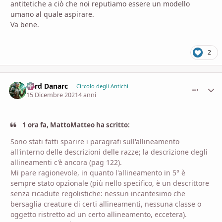
antitetiche a ciò che noi reputiamo essere un modello
umano al quale aspirare.
Va bene.
2
Lord Danarc
comment_
Stati
Circolo degli Antichi
15 Dicembre 2021
4 anni
1 ora fa, MattoMatteo ha scritto:
Sono stati fatti sparire i paragrafi sull'allineamento
all'interno delle descrizioni delle razze; la descrizione degli
allineamenti c'è ancora (pag 122).
Mi pare ragionevole, in quanto l'allineamento in 5° è
sempre stato opzionale (più nello specifico, è un descrittore
senza ricadute regolistiche: nessun incantesimo che
bersaglia creature di certi allineamenti, nessuna classe o
oggetto ristretto ad un certo allineamento, eccetera).