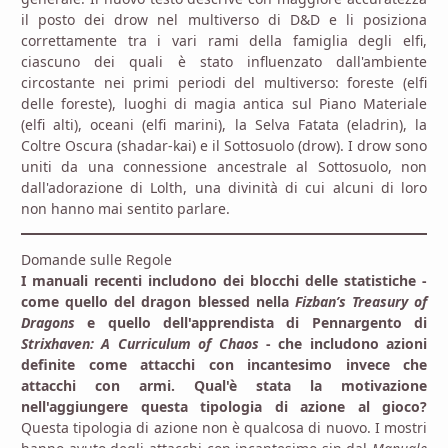
il posto dei drow nel multiverso di D&D e li posiziona
correttamente tra i vari rami della famiglia degli elfi,
ciascuno dei quali è stato influenzato dall'ambiente
circostante nei primi periodi del multiverso: foreste (elfi
delle foreste), luoghi di magia antica sul Piano Materiale
(elfi alti), oceani (elfi marini), la Selva Fatata (eladrin), la
Coltre Oscura (shadar-kai) e il Sottosuolo (drow). I drow sono
uniti da una connessione ancestrale al Sottosuolo, non
dall'adorazione di Lolth, una divinità di cui alcuni di loro
non hanno mai sentito parlare.
Domande sulle Regole
I manuali recenti includono dei blocchi delle statistiche -
come quello del dragon blessed nella
Fizban’s Treasury of
Dragons
e quello dell'apprendista di Pennargento di
Strixhaven: A Curriculum of Chaos
- che includono azioni
definite come attacchi con incantesimo invece che
attacchi con armi. Qual'è stata la motivazione
nell'aggiungere questa tipologia di azione al gioco?
Questa tipologia di azione non è qualcosa di nuovo. I mostri