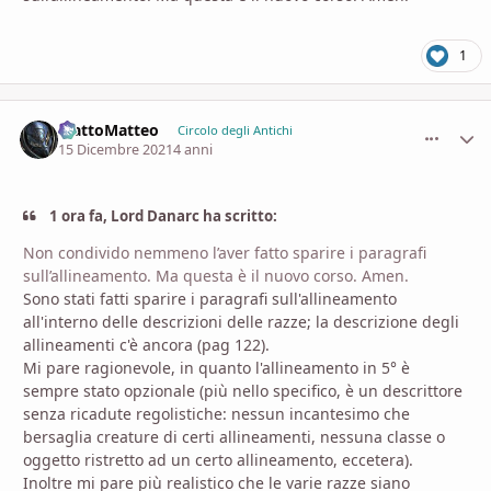
1
MattoMatteo
comment_
Stati
Circolo degli Antichi
15 Dicembre 2021
4 anni
1 ora fa, Lord Danarc ha scritto:
Non condivido nemmeno l’aver fatto sparire i paragrafi
sull’allineamento. Ma questa è il nuovo corso. Amen.
Sono stati fatti sparire i paragrafi sull'allineamento
all'interno delle descrizioni delle razze; la descrizione degli
allineamenti c'è ancora (pag 122).
Mi pare ragionevole, in quanto l'allineamento in 5° è
sempre stato opzionale (più nello specifico, è un descrittore
senza ricadute regolistiche: nessun incantesimo che
bersaglia creature di certi allineamenti, nessuna classe o
oggetto ristretto ad un certo allineamento, eccetera).
Inoltre mi pare più realistico che le varie razze siano