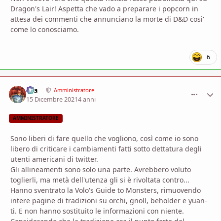
Dragon's Lair! Aspetta che vado a preparare i popcorn in
attesa dei commenti che annunciano la morte di D&D cosi'
come lo conosciamo.
6
aza
comment_
Stati
Amministratore
15 Dicembre 2021
4 anni
AMMINISTRATORE
Sono liberi di fare quello che vogliono, così come io sono
libero di criticare i cambiamenti fatti sotto dettatura degli
utenti americani di twitter.
Gli allineamenti sono solo una parte. Avrebbero voluto
toglierli, ma metà dell'utenza gli si è rivoltata contro...
Hanno sventrato la Volo's Guide to Monsters, rimuovendo
intere pagine di tradizioni su orchi, gnoll, beholder e yuan-
ti. E non hanno sostituito le informazioni con niente.