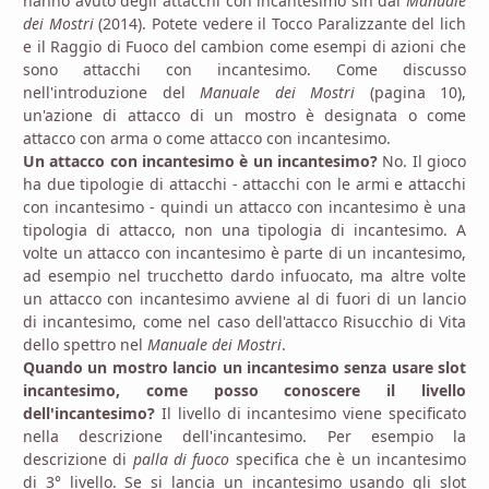
hanno avuto degli attacchi con incantesimo sin dal
Manuale
dei Mostri
(2014). Potete vedere il Tocco Paralizzante del lich
e il Raggio di Fuoco del cambion come esempi di azioni che
sono attacchi con incantesimo. Come discusso
nell'introduzione del
Manuale dei Mostri
(pagina 10),
un'azione di attacco di un mostro è designata o come
attacco con arma o come attacco con incantesimo.
Un attacco con incantesimo è un incantesimo?
No. Il gioco
ha due tipologie di attacchi - attacchi con le armi e attacchi
con incantesimo - quindi un attacco con incantesimo è una
tipologia di attacco, non una tipologia di incantesimo. A
volte un attacco con incantesimo è parte di un incantesimo,
ad esempio nel trucchetto dardo infuocato, ma altre volte
un attacco con incantesimo avviene al di fuori di un lancio
di incantesimo, come nel caso dell'attacco Risucchio di Vita
dello spettro nel
Manuale dei Mostri
.
Quando un mostro lancio un incantesimo senza usare slot
incantesimo, come posso conoscere il livello
dell'incantesimo?
Il livello di incantesimo viene specificato
nella descrizione dell'incantesimo. Per esempio la
descrizione di
palla di fuoco
specifica che è un incantesimo
di 3° livello. Se si lancia un incantesimo usando gli slot