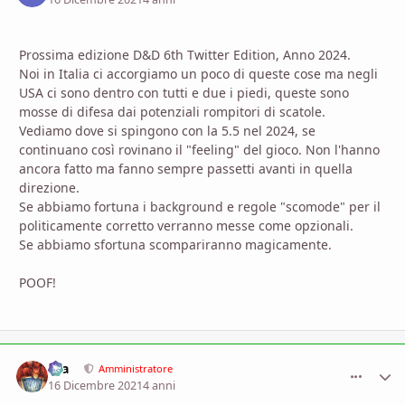
Prossima edizione D&D 6th Twitter Edition, Anno 2024.
Noi in Italia ci accorgiamo un poco di queste cose ma negli
USA ci sono dentro con tutti e due i piedi, queste sono
mosse di difesa dai potenziali rompitori di scatole.
Vediamo dove si spingono con la 5.5 nel 2024, se
continuano così rovinano il "feeling" del gioco. Non l'hanno
ancora fatto ma fanno sempre passetti avanti in quella
direzione.
Se abbiamo fortuna i background e regole "scomode" per il
politicamente corretto verranno messe come opzionali.
Se abbiamo sfortuna scompariranno magicamente.
POOF!
aza
comment_
Stati
Amministratore
16 Dicembre 2021
4 anni