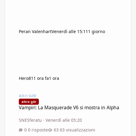
Peran Valenhart
Venerdì alle 15:11
1 giorno
Hero81
1 ora fa
1 ora
Vampiri: La Masquerade V6 si mostra in Alpha
Altri GdR
altro gdr
Vampiri: La Masquerade V6 si mostra in Alpha
SNESferatu
·
Venerdì alle 05:20
0 risposte
63 visualizzazioni