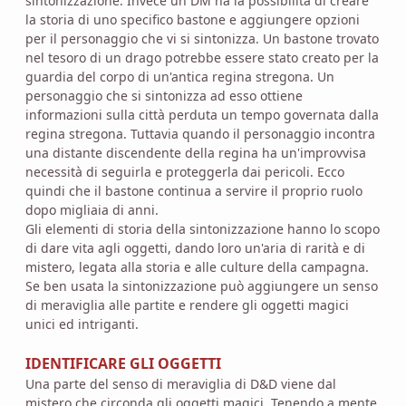
sintonizzazione. Invece un DM ha la possibilità di creare
la storia di uno specifico bastone e aggiungere opzioni
per il personaggio che vi si sintonizza. Un bastone trovato
nel tesoro di un drago potrebbe essere stato creato per la
guardia del corpo di un'antica regina stregona. Un
personaggio che si sintonizza ad esso ottiene
informazioni sulla città perduta un tempo governata dalla
regina stregona. Tuttavia quando il personaggio incontra
una distante discendente della regina ha un'improvvisa
necessità di seguirla e proteggerla dai pericoli. Ecco
quindi che il bastone continua a servire il proprio ruolo
dopo migliaia di anni.
Gli elementi di storia della sintonizzazione hanno lo scopo
di dare vita agli oggetti, dando loro un'aria di rarità e di
mistero, legata alla storia e alle culture della campagna.
Se ben usata la sintonizzazione può aggiungere un senso
di meraviglia alle partite e rendere gli oggetti magici
unici ed intriganti.
IDENTIFICARE GLI OGGETTI
Una parte del senso di meraviglia di D&D viene dal
mistero che circonda gli oggetti magici. Tenendo a mente