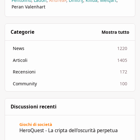
Pentolino
Ladon
AndreaP
Dmitrij
Killua
Melqart
Peran Valenhart
Categorie
Mostra tutto
News
1220
Articoli
1405
Recensioni
172
Community
100
Discussioni recenti
HeroQuest - La cripta dell'oscurità perpetua
Giochi di società
HeroQuest - La cripta dell'oscurità perpetua