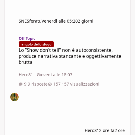
SNESferatu
Venerdì alle 05:20
2 giorni
Lo "Show don't tell" non è autoconsistente, produce narrativa s
Off Topic
angolo dello sfogo
Lo "Show don't tell" non è autoconsistente,
produce narrativa stancante e oggettivamente
brutta
Hero81
·
Giovedì alle 18:07
9 risposte
157 visualizzazioni
Hero81
2 ore fa
2 ore