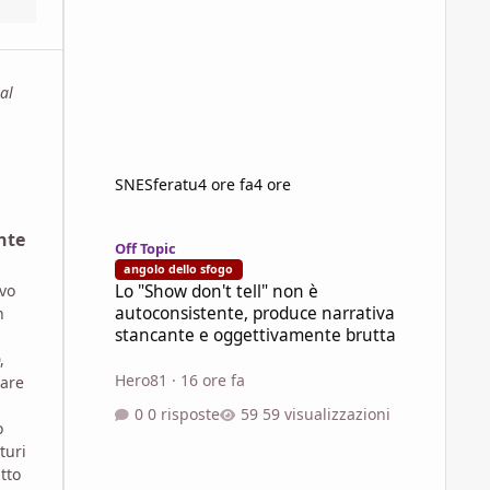
al
SNESferatu
4 ore fa
4 ore
Lo "Show don't tell" non è autoconsistente, produce narra
nte
Off Topic
angolo dello sfogo
Lo "Show don't tell" non è
ovo
autoconsistente, produce narrativa
n
stancante e oggettivamente brutta
,
Hero81
·
16 ore fa
tare
0 risposte
59 visualizzazioni
o
turi
tto