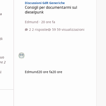
Discussioni GdR Generiche
Consigli per documentarmi sul
dieselpunk
 a
Edmund
·
20 ore fa
2 risposte
59 visualizzazioni
di
suo
re 2
Edmund
20 ore fa
20 ore
l