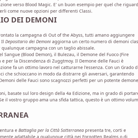
enzione verso Blood Magic. E' un buon esempio per quel che riguard
li come nuove opzioni per differenti Classi.
RIO DEI DEMONI
frontato la campagna di Out of the Abyss, tutti amano aggiungere
 Il
Depositario dei Demoni
aggiorna un certo numero di demoni class
er qualunque campagna con un taglio abissale.
el Sangue (Blood Demon), il Bulezau, il Demone del Fuoco (Fire
n e per la Discendenza di Zuggtmoy. Il Demone delle Fauci è
ione fa un ottimo lavoro nel catturarne l'essenza. Con un Grado d
auci che schioccano in modo da distrarre gli avversari, garantendo
 Demoni delle Fauci sono scagnozzi perfetti per un potente demone
ni, basate sul loro design della 4a Edizione, ma in grado di portar
Se il vostro gruppo ama una sfida tattica, questo è un ottimo volu
ERRANEA
ventura e
Battaglia per la Città Sotterranea
presenta tre, corti e
temente adattabile a qualunque città nei Forgotten Realms o di