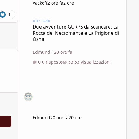
Vackoff
2 ore fa
2 ore
Due avventure GURPS da scaricare: La Rocca del Necroman
1
Altri GdR
Due avventure GURPS da scaricare: La
Rocca del Necromante e La Prigione di
Osha
Edmund
·
20 ore fa
0 risposte
53 visualizzazioni
Edmund
20 ore fa
20 ore