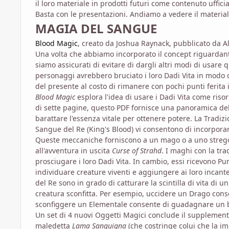
il loro materiale in prodotti futuri come contenuto uffici
Basta con le presentazioni. Andiamo a vedere il material
MAGIA DEL SANGUE
Blood Magic
, creato da Joshua Raynack, pubblicato da A
Una volta che abbiamo incorporato il concept riguardante 
siamo assicurati di evitare di dargli altri modi di usare 
personaggi avrebbero bruciato i loro Dadi Vita in modo
del presente al costo di rimanere con pochi punti ferita 
Blood Magic
esplora l'idea di usare i Dadi Vita come ris
di sette pagine, questo PDF fornisce una panoramica de
barattare l'essenza vitale per ottenere potere. La Trad
Sangue del Re (King's Blood) vi consentono di incorpor
Queste meccaniche forniscono a un mago o a uno stregon
all'avventura in uscita
Curse of Strahd
. I maghi con la tr
prosciugare i loro Dadi Vita. In cambio, essi ricevono P
individuare creature viventi e aggiungere ai loro incant
del Re sono in grado di catturare la scintilla di vita di
creatura sconfitta. Per esempio, uccidere un Drago cons
sconfiggere un Elementale consente di guadagnare un b
Un set di 4 nuovi Oggetti Magici conclude il supplemen
maledetta
Lama Sanguigna
(che costringe colui che la imp