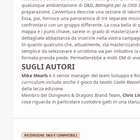
qualunque ambientazione di D&D,
Battaglia per la Città
preparazione. L'avventura descrive una sezione di labirin
Essa, poi, fornisce una panoramica di tre separate missi
confrontarsi con un gruppo differente. La cosa bella di
mappa e i punti chiave, sarete in grado di masterizzare t
dettagliate abbastanza da inserirle nella vostra campa
In quanto qualcuno che, attualmente, sta masterizzand
semplice da selezionare e un'ottima via per imbottire la
formato prenda piede. Permetterebbe a molti DM di vive
SUGLI AUTORI
Mike Mearls
è il senior manager del team Sviluppo e Ric
curriculum include anche il gioco da tavolo
Castle Ravenl
della terza edizione.
Membro del Dungeons & Dragons Brand Team,
Chris L
cosa riguarda in particolare custodire gatti in una stanz
RECENSIONI: D&D E COMPATIBILI