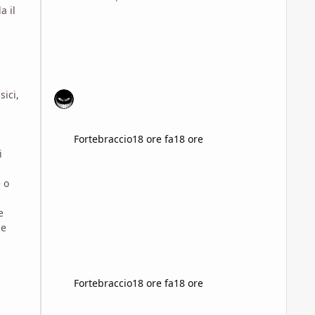
a il
ici,
Fortebraccio
18 ore fa
18 ore
i
 o
e
me
Fortebraccio
18 ore fa
18 ore
Consigli per documentarmi sul dieselpunk