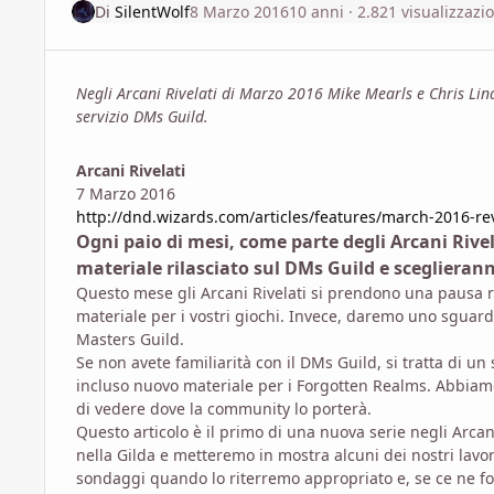
Di
SilentWolf
8 Marzo 2016
10 anni
· 2.821 visualizzazio
Negli Arcani Rivelati di Marzo 2016 Mike Mearls e Chris Lind
servizio DMs Guild.
Arcani Rivelati
7 Marzo 2016
http://dnd.wizards.com/articles/features/march-2016-re
Ogni paio di mesi, come parte degli Arcani Rivel
materiale rilasciato sul DMs Guild e sceglierann
Questo mese gli Arcani Rivelati si prendono una pausa r
materiale per i vostri giochi. Invece, daremo uno sguar
Masters Guild.
Se non avete familiarità con il DMs Guild, si tratta di un
incluso nuovo materiale per i Forgotten Realms. Abbiam
di vedere dove la community lo porterà.
Questo articolo è il primo di una nuova serie negli Arca
nella Gilda e metteremo in mostra alcuni dei nostri lavor
sondaggi quando lo riterremo appropriato e, se ce ne fos