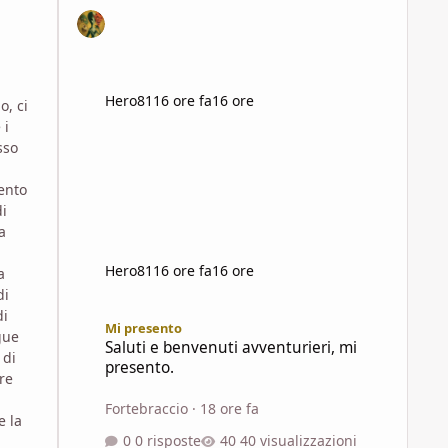
Hero81
16 ore fa
16 ore
o, ci
 i
sso
mento
di
a
Hero81
16 ore fa
16 ore
a
di
Saluti e benvenuti avventurieri, mi presento.
di
Mi presento
gue
Saluti e benvenuti avventurieri, mi
 di
presento.
re
Fortebraccio
·
18 ore fa
e la
0 risposte
40 visualizzazioni