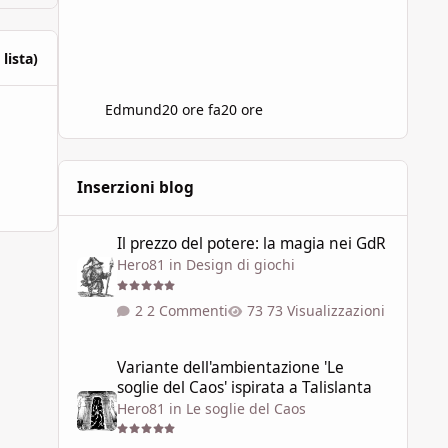
 lista)
Edmund
20 ore fa
20 ore
Inserzioni blog
Il prezzo del potere: la magia nei GdR
Il prezzo del potere: la magia nei GdR
Hero81
in
Design di giochi
2 Commenti
73 Visualizzazioni
Variante dell'ambientazione 'Le soglie del Caos' ispirata a 
Variante dell'ambientazione 'Le
soglie del Caos' ispirata a Talislanta
Hero81
in
Le soglie del Caos