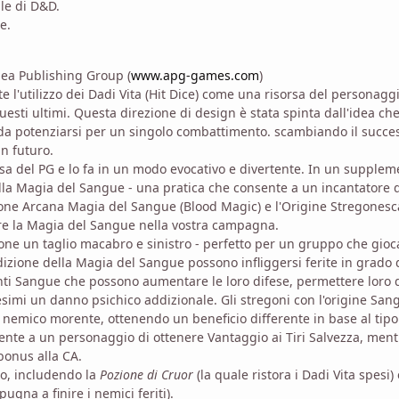
ale di D&D.
e.
lea Publishing Group (
www.apg-games.com
)
l'utilizzo dei Dadi Vita (Hit Dice) come una risorsa del personaggi
questi ultimi. Questa direzione di design è stata spinta dall'idea che
 da potenziarsi per un singolo combattimento. scambiando il succe
in futuro.
orsa del PG e lo fa in un modo evocativo e divertente. In un supple
lla Magia del Sangue - una pratica che consente a un incantatore 
izione Arcana Magia del Sangue (Blood Magic) e l'Origine Stregonesc
are la Magia del Sangue nella vostra campagna.
e un taglio macabro e sinistro - perfetto per un gruppo che gioc
adizione della Magia del Sangue possono infliggersi ferite in grado 
unti Sangue che possono aumentare le loro difese, permettere loro 
esimi un danno psichico addizionale. Gli stregoni con l'origine San
 un nemico morente, ottenendo un beneficio differente in base al tipo
ente a un personaggio di ottenere Vantaggio ai Tiri Salvezza, ment
onus alla CA.
to, includendo la
Pozione di Cruor
(la quale ristora i Dadi Vita spesi) 
ugna a finire i nemici feriti).