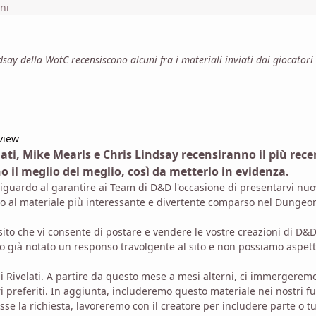
ni
say della WotC recensiscono alcuni fra i materiali inviati dai giocatori 
view
ati, Mike Mearls e Chris Lindsay recensiranno il più rece
o il meglio del meglio, così da metterlo in evidenza.
iguardo al garantire ai Team di D&D l'occasione di presentarvi nu
do al materiale più interessante e divertente comparso nel Dungeo
 sito che vi consente di postare e vendere le vostre creazioni di D&D
o già notato un responso travolgente al sito e non possiamo aspet
ni Rivelati. A partire da questo mese a mesi alterni, ci immergerem
i preferiti. In aggiunta, includeremo questo materiale nei nostri fu
se la richiesta, lavoreremo con il creatore per includere parte o tu