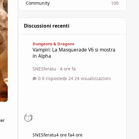
Community
100
Discussioni recenti
Vampiri: La Masquerade V6 si mostra in Alpha
Dungeons & Dragons
Vampiri: La Masquerade V6 si mostra
in Alpha
SNESferatu
·
4 ore fa
0 risposte
24 visualizzazioni
wer
SNESferatu
4 ore fa
4 ore