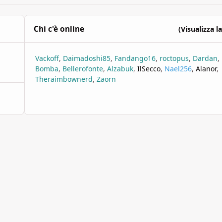
Chi c'è online
(Visualizza la
Vackoff
Daimadoshi85
Fandango16
roctopus
Dardan
Bomba
Bellerofonte
Alzabuk
IlSecco
Nael256
Alanor
Theraimbownerd
Zaorn