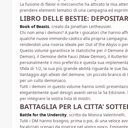
La fusione di flavor e meccaniche ha attirato la mia att
prendere elementi tematici di una campagna ed esprimer
LIBRO DELLE BESTIE: DEPOSITA
Book of Beasts
, creato da Jonathan Leitheusser.
Chi non ama i demoni? A parte i giocatori che hanno af
qualche nuovo immondo caotico alla propria campagna.
rendendoli una risorsa ideale per Out of the Abyss o p
Questo volume garantisce le statistiche per il Demone d
Demon), il Demone delle Fauci (Maw Demon), il Rutterki
personalmente il mio preferito e questa sua implementaz
Sfida di 1/2, la sua più grande abilità riguarda le sue f
Vantaggio agli alleati del demone. Un piccolo branco di
per un culto demoniaco.
Tutti i demoni in questo volume hanno simili presentazio
elegantemente quel design avanti verso la 5a Edizione. 
per integrare la vostra lista di mostri.
BATTAGLIA PER LA CITTA' SOTT
Battle for the Undercity
, scritto da Monica Valentinelli.
Tutti i DM hanno bisogno, prima o poi, di una veloce av
focalizzati scenari da inserire nel vostro gioco. Eminen