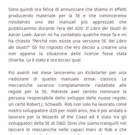
Sono quindi ora felice di annunciare che stiamo in effetti
producendo materiale per la 5E e che cominceremo
rivisitando uno dei manuali più apprezzati che
pubblicammo durante l'era del d20:
Il Libro dei Giusti
di
Aaron Loeb. Aaron mi ha contattato qualche mese fa e mi
ha chiesto “Perché non esiste una versione 5E del
Libro
dei Giusti
?” Gli ho risposto che ero deciso a crearne una
non appena la situazione delle licenze fosse stata
chiarita. Lo è stato e ora eccoci qua!
Più avanti nel mese lanceremo un Kickstarter per una
riedizione di questo manuale ormai classico. Le
meccaniche saranno completamente riadattate alle
regole per la 5E. Potreste aver sentito nominare la
persona responsabile dello sviluppo delle nuove regole:
un certo Robert J. Schwalb. Rob non solo ha lavorato come
nostro sviluppatore d20 per molti anni, ma è poi andato a
lavorare per la Wizards of the Coast ed è stato tra gli
sviluppatori della 5E di D&D. Direi che siamo tranquilli nel
lasciare le meccaniche nelle capaci mani di Rob e che