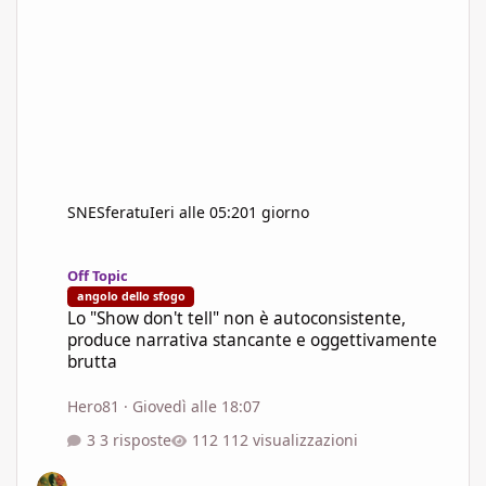
SNESferatu
Ieri alle 05:20
1 giorno
Lo "Show don't tell" non è autoconsistente, produce narrativa s
Off Topic
angolo dello sfogo
Lo "Show don't tell" non è autoconsistente,
produce narrativa stancante e oggettivamente
brutta
Hero81
·
Giovedì alle 18:07
3 risposte
112 visualizzazioni