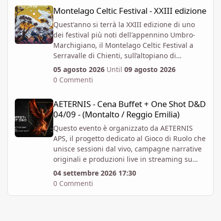
Montelago Celtic Festival - XXIII edizione
Montelago Celtic Festival - XXIII edizione
Quest'anno si terrà la XXIII edizione di uno
dei festival più noti dell'appennino Umbro-
Marchigiano, il Montelago Celtic Festival a
Serravalle di Chienti, sull’altopiano di
Colfiorito in provincia di Macerata.
05 agosto 2026
Until
09 agosto 2026
https://www.montelagocelticfestival.it/
0 Commenti
Il festiva è pensato per far vivere un
AETERNIS - Cena Buffet + One Shot D&D 04/09 - (Montalto / Regg
esperienza immersiva a chi vi partecipa,
AETERNIS - Cena Buffet + One Shot D&D
tantochè I biglietti attualmente disponibili
04/09 - (Montalto / Reggio Emilia)
permettono l'accesso per almeno due giorni
consecutivi. E' attiva la prevendita Spring
Questo evento è organizzato da AETERNIS
Offer, che mette a disposizione dal 6 Aprile al
APS, il progetto dedicato al Gioco di Ruolo che
12 Giugno un numero massimo biglietti 4000.
unisce sessioni dal vivo, campagne narrative
Al momento i prezzi per la prevendita sono i
originali e produzioni live in streaming su
seguenti:
Twitch.
04 settembre 2026 17:30
Abbonamento x 1 persona per 4gg - 82 EUR +
Vi aspettiamo per un Evento Speciale: Cena
0 Commenti
commissioni - Accesso valido per tutta la
Buffet + One-Shot di Dungeons & Dragons 5E
durata del Festival, comprensivo di
ambientata a Viremor, il nostro mondo Dark
campeggio, da Mercoledì 05 Agosto a
Fantasy originale.