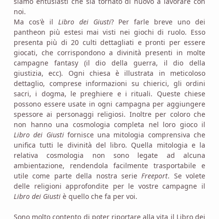
siamo entusiasti che sia tornato di nuovo a lavorare con
noi.
Ma cos'è il
Libro dei Giusti
? Per farle breve uno dei
pantheon più estesi mai visti nei giochi di ruolo. Esso
presenta più di 20 culti dettagliati e pronti per essere
giocati, che corrispondono a divinità presenti in molte
campagne fantasy (il dio della guerra, il dio della
giustizia, ecc). Ogni chiesa è illustrata in meticoloso
dettaglio, comprese informazioni su chierici, gli ordini
sacri, i dogma, le preghiere e i rituali. Queste chiese
possono essere usate in ogni campagna per aggiungere
spessore ai personaggi religiosi. Inoltre per coloro che
non hanno una cosmologia completa nel loro gioco il
Libro dei Giusti
fornisce una mitologia comprensiva che
unifica tutti le divinità del libro. Quella mitologia e la
relativa cosmologia non sono legate ad alcuna
ambientazione, rendendola facilmente trasportabile e
utile come parte della nostra serie
Freeport
. Se volete
delle religioni approfondite per le vostre campagne il
Libro dei Giusti
è quello che fa per voi.
Sono molto contento di poter riportare alla vita il Libro dei