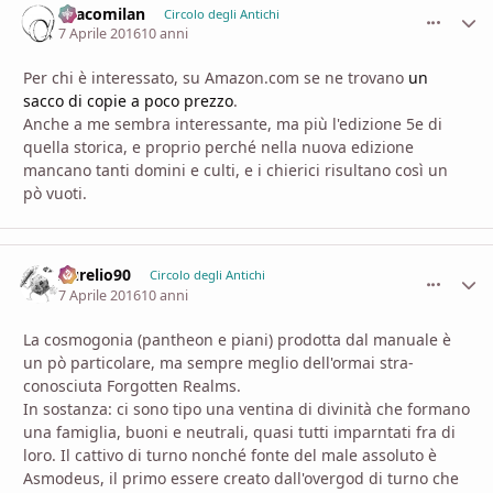
Dracomilan
comment_
Stati
Circolo degli Antichi
7 Aprile 2016
10 anni
Per chi è interessato, su Amazon.com se ne trovano
un
sacco di copie a poco prezzo
.
Anche a me sembra interessante, ma più l'edizione 5e di
quella storica, e proprio perché nella nuova edizione
mancano tanti domini e culti, e i chierici risultano così un
pò vuoti.
Aurelio90
comment_
Stati
Circolo degli Antichi
7 Aprile 2016
10 anni
La cosmogonia (pantheon e piani) prodotta dal manuale è
un pò particolare, ma sempre meglio dell'ormai stra-
conosciuta Forgotten Realms.
In sostanza: ci sono tipo una ventina di divinità che formano
una famiglia, buoni e neutrali, quasi tutti imparntati fra di
loro. Il cattivo di turno nonché fonte del male assoluto è
Asmodeus, il primo essere creato dall'overgod di turno che