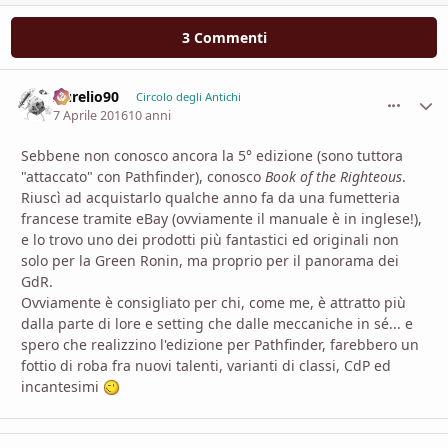
3 Commenti
Aurelio90
comment_
Stati
Circolo degli Antichi
7 Aprile 2016
10 anni
Sebbene non conosco ancora la 5° edizione (sono tuttora
"attaccato" con Pathfinder), conosco
Book of the Righteous
.
Riuscì ad acquistarlo qualche anno fa da una fumetteria
francese tramite eBay (ovviamente il manuale è in inglese!),
e lo trovo uno dei prodotti più fantastici ed originali non
solo per la Green Ronin, ma proprio per il panorama dei
GdR.
Ovviamente è consigliato per chi, come me, è attratto più
dalla parte di lore e setting che dalle meccaniche in sé... e
spero che realizzino l'edizione per Pathfinder, farebbero un
fottio di roba fra nuovi talenti, varianti di classi, CdP ed
incantesimi