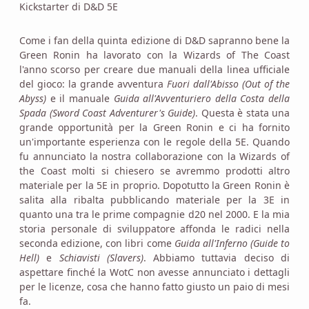
Kickstarter di D&D 5E
Come i fan della quinta edizione di D&D sapranno bene la
Green Ronin ha lavorato con la Wizards of The Coast
l'anno scorso per creare due manuali della linea ufficiale
del gioco: la grande avventura
Fuori dall'Abisso (Out of the
Abyss)
e il manuale
Guida all'Avventuriero della Costa della
Spada (Sword Coast Adventurer's Guide)
. Questa è stata una
grande opportunità per la Green Ronin e ci ha fornito
un'importante esperienza con le regole della 5E. Quando
fu annunciato la nostra collaborazione con la Wizards of
the Coast molti si chiesero se avremmo prodotti altro
materiale per la 5E in proprio. Dopotutto la Green Ronin è
salita alla ribalta pubblicando materiale per la 3E in
quanto una tra le prime compagnie d20 nel 2000. E la mia
storia personale di sviluppatore affonda le radici nella
seconda edizione, con libri come
Guida all'Inferno (Guide to
Hell)
e
Schiavisti (Slavers)
. Abbiamo tuttavia deciso di
aspettare finché la WotC non avesse annunciato i dettagli
per le licenze, cosa che hanno fatto giusto un paio di mesi
fa.