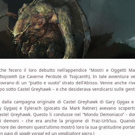
he fecero il loro debutto nell'appendice “Mostri e Oggetti Mag
Tsojcanth
(Le Caverne Perdute di Tsojcanth). In tale avventura v
sovrano di un “piatto e vuoto” strato dell'Abisso. Venne anche riv
o sotto Castel Greyhawk – e che desiderava vendicarsi sulle gent
iva dalla campagna originale di Castel Greyhawk di Gary Gygax e
ary Gygax) e Eylerach (giocato da Mark Ratner) avevano scopert
Castel Greyhawk. Questo li condusse nel “Mondo Demoniaco” - do
i demoni – che era anche la prigione di Fraz-Urb’luu. Quando
ignore dei demoni quest'ultimo mostrò loro la sua gratitudine porta
un paio di
spade vorpal
ed un
vendicatore sacro
.)