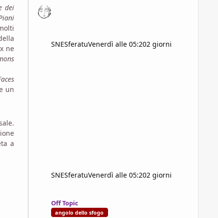
 dei
Piani
molti
della
SNESferatu
Venerdì alle 05:20
2 giorni
ax ne
mons
Faces
te un
sale.
zione
eta a
SNESferatu
Venerdì alle 05:20
2 giorni
Lo "Show don't tell" non è autoconsistente, produce narra
Off Topic
angolo dello sfogo