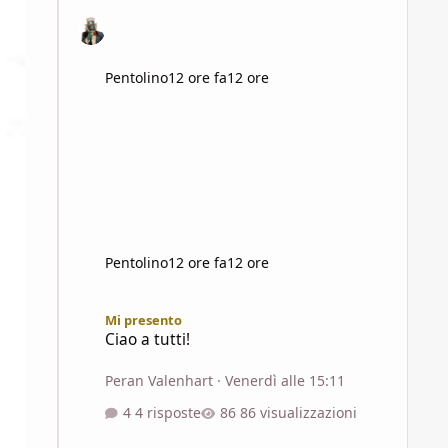
Pentolino
12 ore fa
12 ore
Pentolino
12 ore fa
12 ore
Ciao a tutti!
Mi presento
Ciao a tutti!
Peran Valenhart
·
Venerdì alle 15:11
4 risposte
86 visualizzazioni