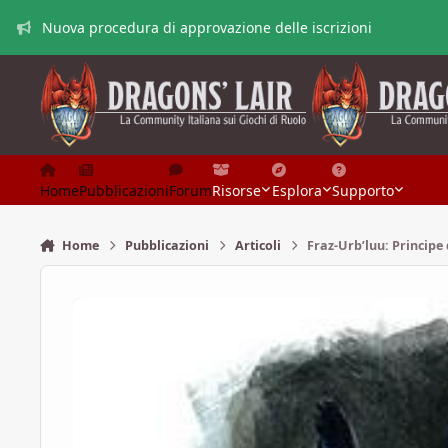
Vai al contenuto
Nuova procedura di approvazione delle iscrizioni
Home
Pubblicazioni
Forum
Risorse
Esplora
Supporto
Home
Pubblicazioni
Articoli
Fraz-Urb’luu: Principe