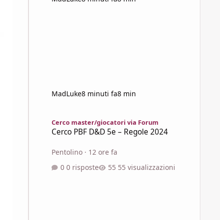
MadLuke
8 minuti fa
8 min
Cerco PBF D&D 5e – Regole 2024
Cerco master/giocatori via Forum
Cerco PBF D&D 5e – Regole 2024
Pentolino
·
12 ore fa
0 risposte
55 visualizzazioni