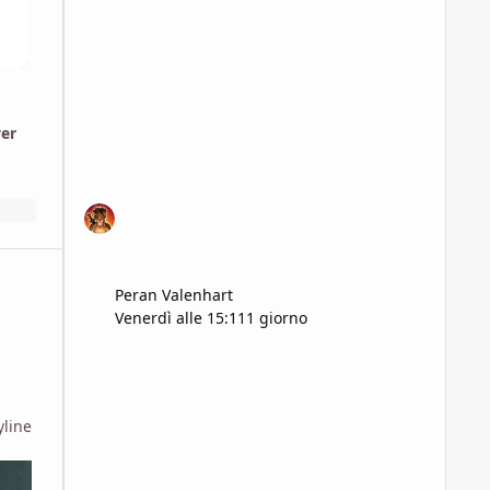
wer
Peran Valenhart
Venerdì alle 15:11
1 giorno
yline