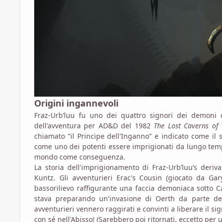
Origini ingannevoli
Fraz-Urb’luu fu uno dei quattro signori dei demoni c
dell'avventura per AD&D del 1982
The Lost Caverns of 
chiamato “il Principe dell'Inganno” e indicato come il 
come uno dei potenti essere imprigionati da lungo temp
mondo come conseguenza.
La storia dell'imprigionamento di Fraz-Urb’luu’s der
Kuntz. Gli avventurieri Erac's Cousin (giocato da G
bassorilievo raffigurante una faccia demoniaca sotto 
stava preparando un'invasione di Oerth da parte de
avventurieri vennero raggirati e convinti a liberare il s
con sé nell'Abisso! (Sarebbero poi ritornati, eccetto per 