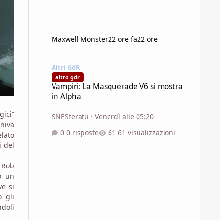
Maxwell Monster
22 ore fa
22 ore
Vampiri: La Masquerade V6 si mostra in Alpha
Altri GdR
altro gdr
Vampiri: La Masquerade V6 si mostra
in Alpha
ici”
SNESferatu
·
Venerdì alle 05:20
eniva
0 risposte
61 visualizzazioni
elato
i del
 Rob
o un
ve si
 gli
ndoli