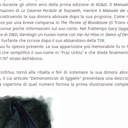
o durante gli ultimi anni della prima edizione di AD&D. Il
Manuale
rmazioni di
Le Caverne Perdute di Tsojcanth
, mentre il
Manuale dei 
icostruendo la sua dimora abissale dopo la sua prigionia. Come 
fece poi una breve comparsa in
The Throne of Bloodstone
(Il Trono 
giunse poche informazioni sul suo conto. Nel frattempo Gary Gyg
iche di D&D, dandogli un nuovo nome con Var-Az-Hloo in
Dance of De
il Furfante che scrisse dopo il suo abbandono della TSR.
’luu fu spesso presente. La sua apparizione più memorabile fu in
) che semplificò il suo nome in “Fraz Urblu” e che diede finalmen
176° strato dell'Abisso.
Urb’luu tornò alla ribalta e finì di sistemare la sua dimora abis
, il cui articolo “Demonomicon di Iggwilv” presentava una descri
a copertina di quel numero forniva la prima illustrazione compl