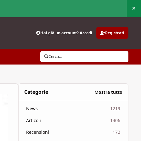
Nas
Hai già un account? Accedi
Registrati
Cerca...
Categorie
Mostra tutto
News
1219
Articoli
1406
Recensioni
172