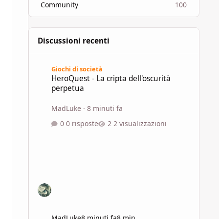
Community
100
Discussioni recenti
HeroQuest - La cripta dell'oscurità perpetua
Giochi di società
HeroQuest - La cripta dell'oscurità
perpetua
MadLuke
·
8 minuti fa
0 risposte
2 visualizzazioni
MadLuke
8 minuti fa
8 min