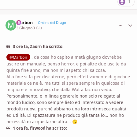
1
Marbon
comment_
Stati
Ordine del Drago
3 Giugno
3 Giu
3 ore fa, Zaorn ha scritto:
, da cosa ho capito a metà giugno dovrebbe
@Marbon
uscire un manuale, penso horror, e poi altre due uscite da
quinta fine anno, ma non mi aspetto chi sa cosa.
Alla fine si fa per discuterne, però effettivamente di giochi e
materiale ce ne è, ma tutti si spera sempre in qualcosa di
migliore e innovativo, che dalla Wat a fac non vedo.
Personalmente, e in linea generale non solo relegato al
mondo ludico, sono sempre lieto ed interessato a vedere
prodotti nuovi, purché abbiano una loro intrinseca qualità
ed utilità. Di spazzatura ne produco già tanta io... non ho
necessità di acquistarne altra...
🙃
1 ora fa, firwood ha scritto: