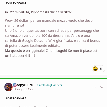
POST POPOLARE
27 minuti fa, Pippomaster92 ha scritto:
Wow, 26 dollari per un manuale mezzo vuoto che devo
riempire io?
Uno è uno di quei taccuini con schede per personaggi che
su Amazon vendono a 10€ da dieci anni. L'altro è una
cartella di Google Doc/una Wiki glorificata, e senza il bonus
di poter essere facilmente editato.
Ma questo è orrigginale! C'ha il Logoh! Se non ti piace sei
un hateeeerz!1!11!
5
CreepyDFire
comment_
Stati
Circolo degli Antichi
3 Giugno
3 Giu
POST POPOLARE