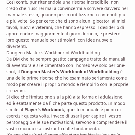
Così com’è, pur ritenendola una risorsa incredibile, non
credo che riuscirei mai a convincermi a scrivere davvero nel
manuale stesso, quando posso riutilizzarne i contenuti più
e più volte. So per certo che ci sono alcuni giocatori ai miei
tavoli, nuovi e veterani, che hanno espresso il desiderio di
approfondire maggiormente il gioco di ruolo, e presterò
loro questo manuale per stimolarli con idee nuove e
divertenti.
Dungeon Master’s Workbook of Worldbuilding
Da DM che ha sempre gestito campagne tratte da manuali
di avventura e si è cimentato con l’homebrew solo per one-
shot, il
Dungeon Master’s Workbook of Worldbuilding
è
una delle prime risorse che ho esaminato seriamente come
modo per creare il proprio mondo e riempirlo con le proprie
creazioni.
Si dice che l’imitazione sia la più alta forma di adulazione,
ed è esattamente da lì che parte questo prodotto. In modo
simile al
Player’s Workbook
, questo manuale è pieno di
esercizi; questa volta, invece di usarli per capire il vostro
personaggio e le sue motivazioni, servono a comprendere il
vostro mondo e a costruirlo dalle fondamenta.
“Se non siete sicuri di come affrontare l’ambientazione della