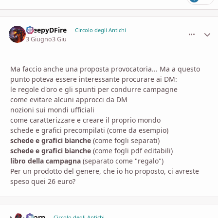
CreepyDFire
comment_
Stati
Circolo degli Antichi
3 Giugno
3 Giu
Ma faccio anche una proposta provocatoria... Ma a questo
punto poteva essere interessante procurare ai DM:
le regole d'oro e gli spunti per condurre campagne
come evitare alcuni approcci da DM
nozioni sui mondi ufficiali
come caratterizzare e creare il proprio mondo
schede e grafici precompilati (come da esempio)
schede e grafici bianche
(come fogli separati)
schede e grafici bianche
(come fogli pdf editabili)
libro della campagna
(separato come "regalo")
Per un prodotto del genere, che io ho proposto, ci avreste
speso quei 26 euro?
Zaorn
comment_
Stati
Circolo degli Antichi