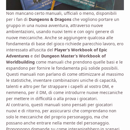
Non mancano certo manuali, ufficiali o meno, disponibili
per i fan di
Dungeons & Dragons
che vogliono portare un
gruppo in una nuova avventura, attraverso nuove
ambientazioni, usando nuovi temi e con ogni genere di
nuove meccaniche. Anche se aggiungere qualcosa alle
fondamenta di base del gioco richiede parecchio lavoro, ero
interessato all’uscita del
Player’s Workbook of Epic
Adventures
e del
Dungeon Master’s Workbook of
Worldbuilding
come manuali che prendono quelle basi e le
espandono per fornire le fondamenta più solide possibili.
Questi manuali non parlano di come ottimizzare al massimo
le statistiche, inventare combinazioni uniche di capacità,
talenti e altro per far strappare i capelli al vostro DM, e
nemmeno, per il DM, di come introdurre nuove meccaniche
per mettere in difficoltà o alla prova i giocatori.
Al contrario, questi manuali sono pensati per giocatori
nuovi e di ritorno, per assicurarsi che comprendano non
solo le meccaniche del proprio personaggio, ma che
possano anche entrare nella mente del personaggio.
Propongono domande su come interagirebbero in scenari