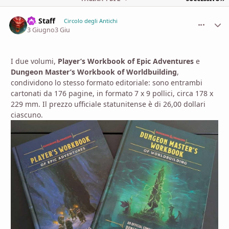
DL Staff
comment_
Stati
Circolo degli Antichi
3 Giugno
3 Giu
I due volumi,
Player’s Workbook of Epic Adventures
e
Dungeon Master’s Workbook of Worldbuilding
,
condividono lo stesso formato editoriale: sono entrambi
cartonati da 176 pagine, in formato 7 x 9 pollici, circa 178 x
229 mm. Il prezzo ufficiale statunitense è di 26,00 dollari
ciascuno.