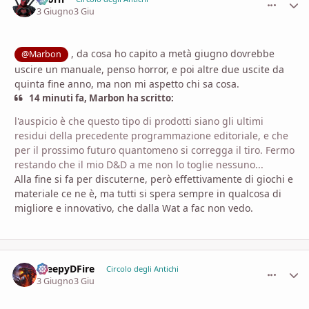
3 Giugno
3 Giu
, da cosa ho capito a metà giugno dovrebbe
@Marbon
uscire un manuale, penso horror, e poi altre due uscite da
quinta fine anno, ma non mi aspetto chi sa cosa.
14 minuti fa, Marbon ha scritto:
l'auspicio è che questo tipo di prodotti siano gli ultimi
residui della precedente programmazione editoriale, e che
per il prossimo futuro quantomeno si corregga il tiro. Fermo
restando che il mio D&D a me non lo toglie nessuno...
Alla fine si fa per discuterne, però effettivamente di giochi e
materiale ce ne è, ma tutti si spera sempre in qualcosa di
migliore e innovativo, che dalla Wat a fac non vedo.
CreepyDFire
comment_
Stati
Circolo degli Antichi
3 Giugno
3 Giu