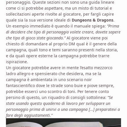
personaggio. Queste sezioni non sono una guida lineare
come ci si potrebbe aspettare, ma un misto di tutorial e
sollecitazioni aperte rivolte al giocatore, per fargli capire
quale sia la sua versione ideale di
Dungeons & Dragons
.
Un esempio immediato è quando il manuale spiega:
“Prima
di decidere che tipo di personaggio volete creare, dovete sapere
che tipo di gioco state giocando.”
Al giocatore viene poi
chiesto di domandare al proprio DM qual è il genere della
campagna, quali tono e temi saranno presenti nella storia,
e da quali opere esterne la campagna potrebbe trarre
ispirazione.
Un giocatore potrebbe avere in mente l’esatto mezzorco
ladro allegro e spensierato che desidera, ma se la
campagna è ambientata in uno scenario noir
fantascientifico dove le strade sono buie e piove sempre,
potrebbe esserci uno scontro di toni. Per tenere conto
persino di questo, un riquadro di consigli sottolinea:
“Se
state usando questo quaderno di lavoro per sviluppare un
personaggio prima di unirvi a una campagna [...] preparatevi a
fare degli aggiustamenti.”