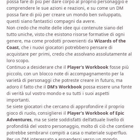
possa fare di più per dare corpo al proprio personaggio e
comprendere le sue azioni e reazioni, e su come un DM
possa fare di più per creare un mondo ben sviluppato,
questi siano fantastici compagni da avere.
Non credo che molte delle idee qui contenute siano del
tutto uniche, visto che esistono risorse formative di ogni
genere, ma come prodotti provenienti da
Wizards of the
Coast
, che i nuovi giocatori potrebbero pensare di
acquistare per primi, credo che assolvano assolutamente al
loro scopo.
Continuo a desiderare che il
Player’s Workbook
fosse più
piccolo, con un blocco note di accompagnamento per la
varietà di personaggi che potreste creare in futuro, ma
adoro il fatto che il
DM’s Workbook
possa essere una fonte
di verità sul vostro mondo e su tutti i suoi aspetti
importanti.
Se siete giocatori che cercano di approfondire il proprio
gioco di ruolo, consiglierei il
Player’s Workbook of Epic
Adventures
, ma se siete soddisfatti dell’attuale livello di
profondità del vostro personaggio, molto di ciò che contiene
potrebbe sembrarvi compiti a casa o materiale superfluo.
Per un DM interessato a espandersi verso un mondo