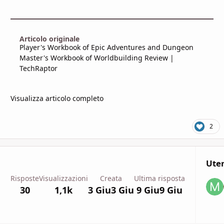
Articolo originale
Player's Workbook of Epic Adventures and Dungeon
Master's Workbook of Worldbuilding Review |
TechRaptor
Visualizza articolo completo
2
Uten
Risposte
Visualizzazioni
Creata
Ultima risposta
30
1,1k
3 Giu
3 Giu
9 Giu
9 Giu