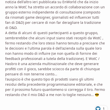
notizia dell'altro ieri pubblicata su EnWorld che da inizio
anno la WotC ha stretto un accordo di collaborazione con un
gruppo esterno indipendente di consultazione (composto
da rinomati game designer, giornalisti ed influencer tutti
fan di D&D) per cercare di non far deragliare la tradizione
di D&D.
A detta di alcuni di questi partecipanti a questo gruppo,
sembrerebbe che alcuni input siano stati recepiti da WotC ,
fermo restando che loro stessi hanno tenuto a precisare che
le decisioni e l'ultima parola è dell'azienda sulla quale loro
non hanno modo di influire (se non quella di fornire dei
feedback professionali a tutela della tradizione). E WotC /
Hasbro è una azienda multinazionale che deve generare
profitti con il gioco, sarebbe sciocco da parte di chiunque
pensare di non tenerne conto...
l'auspicio è che questo tipo di prodotti siano gli ultimi
residui della precedente programmazione editoriale, e che
per il prossimo futuro quantomeno si corregga il tiro. Fermo
restando che il mio D&D a me non lo toglie nessuno...
😎
1