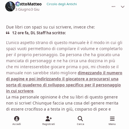
MattoMatteo
comment_
Stati
Circolo degli Antichi
3 Giugno
3 Giu
Due libri con spazi su cui scrivere, invece che:
12 ore fa, DL Staff ha scritto:
L’unico aspetto strano di questo manuale è il modo in cui gli
spazi vuoti permettono di compilare il volume e completarlo
per il proprio personaggio. Da persona che ha giocato una
manciata di personaggi e ne ha circa una dozzina in più
che mi interesserebbe giocare prima o poi, mi chiedo se il
manuale non sarebbe stato migliore
dimezzando il numero
di pagine e poi indirizzando il giocatore a procurarsi una
sorta di quaderno di sviluppo specifico per il personaggio
in cui scrivere
.
La mia personale opinione è che su libri di questo genere
non si scrive! Chiunque faccia una cosa del genere merita
di essere crocifisso a a testa in giù, cosparso di pece e
piume, e preso a scudisciate sui testicoli!
Detto questo, personalmente penso che la maggior parte
Accedi
Registrati
Cerca
Menu
dei consigli presenti in questi libri possano comodamente