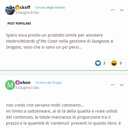
Vackoff
comment_
Stati
Circolo degli Antichi
3 Giugno
3 Giu
POST POPOLARE
Spero esca presto un prodotto simile per assistere
Hasbro
/
Wizards of the Coast
nella gestione di
Dungeons &
Dragons
, visto che si sono un po' persi...
2
3
Marbon
comment_
Stati
Ordine del Drago
3 Giugno
3 Giu
non credo che servano molti commenti...
mi limito a sottolineare, al di là della qualità e reale utilità
del contenuto, la totale mancanza di proporzione tra il
prezzo e la quantità di 'contenuti' presenti in questo libro. è