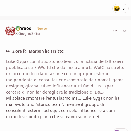
3
firwood
comment_
Stati
Newser
3 Giugno
3 Giu
2 ore fa, Marbon ha scritto:
Luke Gygax con il suo storico team, o la notizia dell'altro ieri
pubblicata su EnWorld che da inizio anno la WotC ha stretto
un accordo di collaborazione con un gruppo esterno
indipendente di consultazione (composto da rinomati game
designer, giornalisti ed influencer tutti fan di D&D) per
cercare di non far deragliare la tradizione di D&D.
Mi spiace smontare l'entusiasmo ma... Luke Gygax non ha
mai avuto uno "storico team", mentre il gruppo di
consulenti esterni, ad oggi, con solo influencer e alcuni
nomi di secondo piano che scrivono su internet.