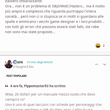
davvero imbarazzante.
Ora... non è un problema di D&D/WotC/Hasbro... ma è molto
più ampio e complesso che riguarda purtroppo l'intera
società... però non ci si stupisca se in molti si guardano alle
spalle e ammirano i vecchi game designer e i loro prodotti...
con tutti gli errori che possono essere stati fatti, ste robe
non sono mai state proposte...
2
Zaorn
comment_
Stati
Circolo degli Antichi
3 Giugno
3 Giu
POST POPOLARE
4 ore fa, Pippomaster92 ha scritto:
Wow, 26 dollari per un manuale mezzo vuoto che devo
riempire io?
Uno è uno di quei taccuini con schede per personaggi che
su Amazon vendono a 10€ da dieci anni. L'altro è una