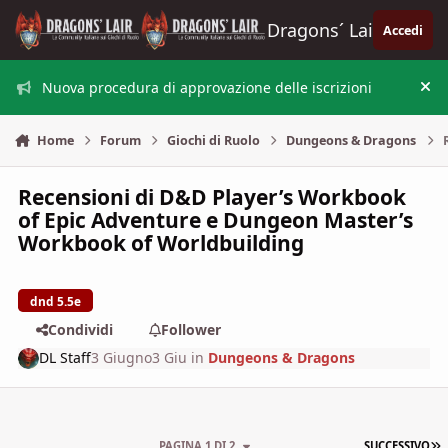
Vai al contenuto
Dragons´ Lair
Accedi
Nuova procedura di approvazione delle iscrizioni
Nas
Home
Forum
Giochi di Ruolo
Dungeons & Dragons
Recensioni di D&D Player’s Workbook
of Epic Adventure e Dungeon Master’s
Workbook of Worldbuilding
dnd 5.5e
Condividi
Follower
DL Staff
3 Giugno
3 Giu
in
Dungeons & Dragons
U
PAGINA 1 DI 2
SUCCESSIVO