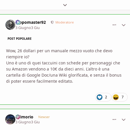
Espandi panoramica del topic
Pippomaster92
comment_
Stati
Moderatore
3 Giugno
3 Giu
POST POPOLARE
Wow, 26 dollari per un manuale mezzo vuoto che devo
riempire io?
Uno è uno di quei taccuini con schede per personaggi che
su Amazon vendono a 10€ da dieci anni. L'altro è una
cartella di Google Doc/una Wiki glorificata, e senza il bonus
di poter essere facilmente editato.
2
7
Grimorio
comment_
Stati
Newser
3 Giugno
3 Giu