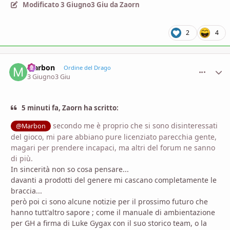
Modificato
3 Giugno
3 Giu
da Zaorn
2
4
Marbon
comment_
Stati
Ordine del Drago
3 Giugno
3 Giu
5 minuti fa, Zaorn ha scritto:
secondo me è proprio che si sono disinteressati
@Marbon
del gioco, mi pare abbiano pure licenziato parecchia gente,
magari per prendere incapaci, ma altri del forum ne sanno
di più.
In sincerità non so cosa pensare...
davanti a prodotti del genere mi cascano completamente le
braccia...
però poi ci sono alcune notizie per il prossimo futuro che
hanno tutt'altro sapore ; come il manuale di ambientazione
per GH a firma di Luke Gygax con il suo storico team, o la