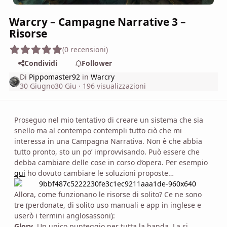
Warcry – Campagne Narrative 3 –
Risorse
(0 recensioni)
Condividi
Follower
Di
Pippomaster92
in
Warcry
30 Giugno
30 Giu
· 196 visualizzazioni
Proseguo nel mio tentativo di creare un sistema che sia
snello ma al contempo contempli tutto ciò che mi
interessa in una Campagna Narrativa. Non è che abbia
tutto pronto, sto un po’ improvvisando. Può essere che
debba cambiare delle cose in corso d’opera. Per esempio
qui
ho dovuto cambiare le soluzioni proposte…
Allora, come funzionano le risorse di solito? Ce ne sono
tre (perdonate, di solito uso manuali e app in inglese e
userò i termini anglosassoni):
Glory
. Un unico punteggio per tutta la banda. La si