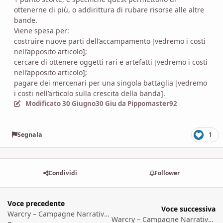
ottenerne di più, o addirittura di rubare risorse alle altre
bande.
Viene spesa per:
costruire nuove parti dell’accampamento [vedremo i costi
nell’apposito articolo];
cercare di ottenere oggetti rari e artefatti [vedremo i costi
nell’apposito articolo];
pagare dei mercenari per una singola battaglia [vedremo
i costi nell’articolo sulla crescita della banda].
Modificato
30 Giugno
30 Giu
da Pippomaster92
Segnala
1
Condividi
Follower
Voce precedente
Voce successiva
Warcry – Campagne Narrative 2 – La Mappa e il Territorio
Warcry – Campagne Narrative 4 – Crescita della Banda