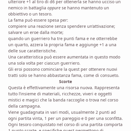
ulteriore +1 al tiro di d6 per ottenerla se hanno ucciso un
nemico in battaglia
oppure
se hanno mantenuto un
obbiettivo o un tesoro.
La fama può essere spesa per:
compiere una reazione senza spendere un’attivazione;
salvare un eroe dalla morte;
quando un guerriero ha tre punti fama e ne otterrebbe
un quarto, azzera la propria fama e aggiunge +1 a una
delle sue caratteristiche.
Una caratteristica può essere aumentata in questo modo
una sola volta per ciascun guerriero.
Gli eroi possono cominciare la quest per ottenere nuovi
tratti solo se hanno abbastanza fama, come di consueto.
Scorte
Questa è effettivamente una risorsa nuova. Rappresenta
tutto l’insieme di materiali, ricchezze, viveri e oggetti
mistici e magici che la banda raccoglie o trova nel corso
della campagna.
Viene guadagnata in vari modi, usualmente 2 punti ad
ogni partita vinta, 1 per un pareggio e 0 per una sconfitta.
Ogni tesoro conquistato nel corso di una partita comporta
1 punto scorte, e specifiche quest permettono di