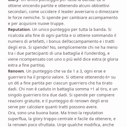
ottiene vincendo partite e ottenendo alcuni obbiettivi
secondari, come uccidere il leader avversario o dimezzare
le forze nemiche. Si spende per cambiare accampamento
e per acquisire nuove truppe.
Reputation
. Un unico punteggio per tutta la banda. Si
ricalcola alla fine di ogni partita e si ottiene sommando il
numero di artefatti, i bonus dell’accampamento e i tratti
degli eroi. Si spende? No, semplicemente chi ne ha meno
tra i due partecipanti di una battaglia è l’underdog, e
viene ricompensato con uno o più wild dice extra (e gloria
extra a fine partita).
Renown
. Un punteggio che va da 1 a 3, ogni eroe e
guerriero ha il proprio valore. Si ottiene ottenendo 6+ su
un d6 a fine partita per ciascun guerriero che ha tirato
dadi. Chi non è caduto in battaglia somma +1 al tiro, e un
singolo guerriero tira due dadi. Si spende per compiere
reazioni gratuite, e il punteggio di renown degli eroi
serve per calcolare quanti tratti possono avere.
Ora, sono una buona base. Ma trovo la reputation
superflua, la glory troppo centrale e facile da ottenere, e
la renown poco sfruttata. Urge qualche modifica, anche