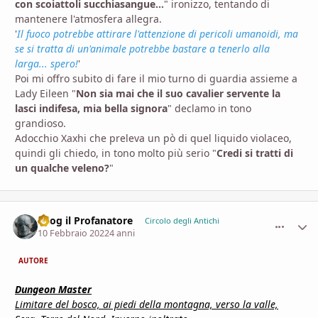
con scoiattoli succhiasangue...
" ironizzo, tentando di
mantenere l'atmosfera allegra.
'
Il fuoco potrebbe attirare l'attenzione di pericoli umanoidi, ma
se si tratta di un'animale potrebbe bastare a tenerlo alla
larga... spero!
'
Poi mi offro subito di fare il mio turno di guardia assieme a
Lady Eileen "
Non sia mai che il suo cavalier servente la
lasci indifesa, mia bella signora
" declamo in tono
grandioso.
Adocchio Xaxhi che preleva un pò di quel liquido violaceo,
quindi gli chiedo, in tono molto più serio "
Credi si tratti di
un qualche veleno?
"
Azog il Profanatore
comment_
Stati
Circolo degli Antichi
10 Febbraio 2022
4 anni
AUTORE
Dungeon Master
Limitare del bosco, ai piedi della montagna, verso la valle,