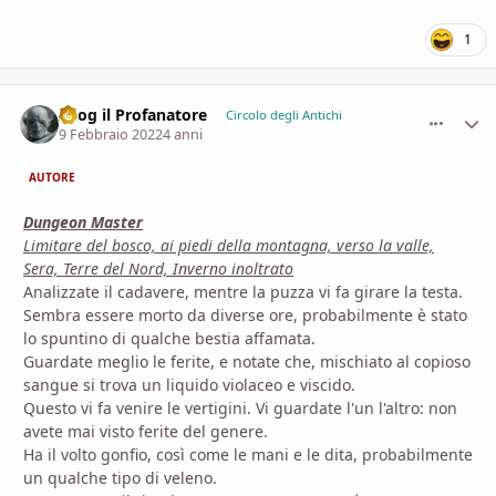
1
Azog il Profanatore
comment_
Stati
Circolo degli Antichi
9 Febbraio 2022
4 anni
AUTORE
Dungeon Master
Limitare del bosco, ai piedi della montagna, verso la valle,
Sera, Terre del Nord, Inverno inoltrato
Analizzate il cadavere, mentre la puzza vi fa girare la testa.
Sembra essere morto da diverse ore, probabilmente è stato
lo spuntino di qualche bestia affamata.
Guardate meglio le ferite, e notate che, mischiato al copioso
sangue si trova un liquido violaceo e viscido.
Questo vi fa venire le vertigini. Vi guardate l'un l'altro: non
avete mai visto ferite del genere.
Ha il volto gonfio, così come le mani e le dita, probabilmente
un qualche tipo di veleno.