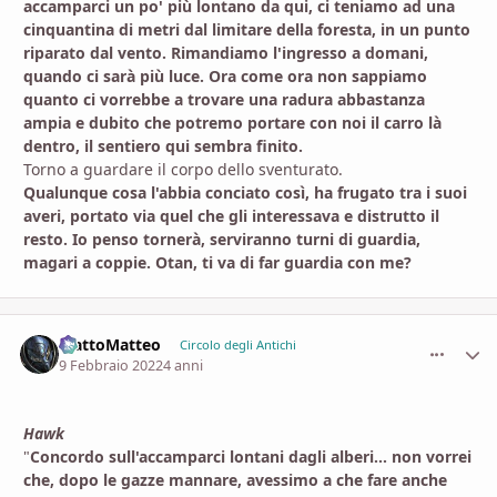
accamparci un po' più lontano da qui, ci teniamo ad una
cinquantina di metri dal limitare della foresta, in un punto
riparato dal vento. Rimandiamo l'ingresso a domani,
quando ci sarà più luce. Ora come ora non sappiamo
quanto ci vorrebbe a trovare una radura abbastanza
ampia e dubito che potremo portare con noi il carro là
dentro, il sentiero qui sembra finito.
Torno a guardare il corpo dello sventurato.
Qualunque cosa l'abbia conciato così, ha frugato tra i suoi
averi, portato via quel che gli interessava e distrutto il
resto. Io penso tornerà, serviranno turni di guardia,
magari a coppie. Otan, ti va di far guardia con me?
MattoMatteo
comment_
Stati
Circolo degli Antichi
9 Febbraio 2022
4 anni
Hawk
"
Concordo sull'accamparci lontani dagli alberi... non vorrei
che, dopo le gazze mannare, avessimo a che fare anche