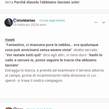
terra
Perché diavolo l'abbiamo lasciato solo!
MattoMatteo
comment_
Stati
Circolo degli Antichi
10 Febbraio 2022
4 anni
Hawk
"
Fantastico, ci mancava pure la nebbia... ora qualunque
cosa può avvicinarsi senza essere vista!
" sbotto seccato.
"
Voi restate tutti quì!
" dico agli altri, in tono duro "
Xaxhi lo
vado a cercare io, posso seguire le tracce che abbiamo
lasciato
"
Estraggo lo stocco, e prendo ad esaminare il terreno attorno
al campo, prima di incamminarmi nella direzione in cui -
spero!- si trova il nostro compagno.