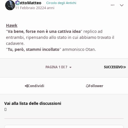
MattoMatteo
comment_
Stati
Circolo degli Antichi
11 Febbraio 2022
4 anni
Hawk
"
Va bene, forse non è una cattiva idea
" replico ad
entrambi, ripensando allo stato in cui abbiamo trovato il
cadavere.
"
Tu, però, stammi incollato
" ammonisco Otan.
U
PAGINA 1 DI 7
SUCCESSIVO
Condividi
Follower
Vai alla lista delle discussioni