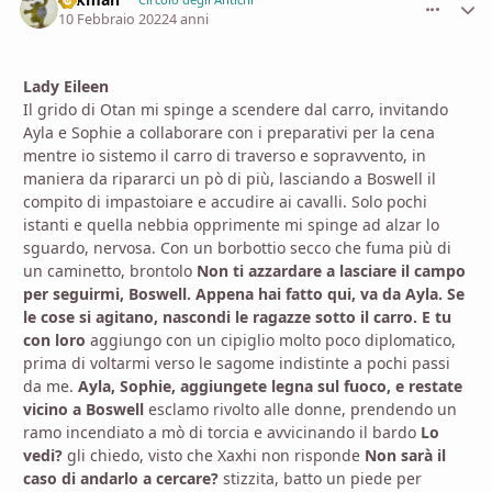
comment_
Stati
10 Febbraio 2022
4 anni
Lady Eileen
Il grido di Otan mi spinge a scendere dal carro, invitando
Ayla e Sophie a collaborare con i preparativi per la cena
mentre io sistemo il carro di traverso e sopravvento, in
maniera da ripararci un pò di più, lasciando a Boswell il
compito di impastoiare e accudire ai cavalli. Solo pochi
istanti e quella nebbia opprimente mi spinge ad alzar lo
sguardo, nervosa. Con un borbottio secco che fuma più di
un caminetto, brontolo
Non ti azzardare a lasciare il campo
per seguirmi, Boswell. Appena hai fatto qui, va da Ayla. Se
le cose si agitano, nascondi le ragazze sotto il carro. E tu
con loro
aggiungo con un cipiglio molto poco diplomatico,
prima di voltarmi verso le sagome indistinte a pochi passi
da me.
Ayla, Sophie, aggiungete legna sul fuoco, e restate
vicino a Boswell
esclamo rivolto alle donne, prendendo un
ramo incendiato a mò di torcia e avvicinando il bardo
Lo
vedi?
gli chiedo, visto che Xaxhi non risponde
Non sarà il
caso di andarlo a cercare?
stizzita, batto un piede per