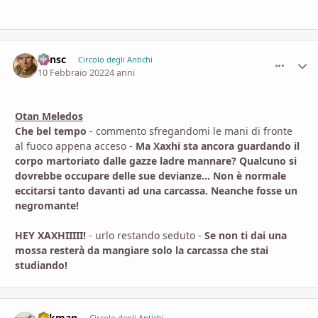
Minsc
comment_
Stati
Circolo degli Antichi
10 Febbraio 2022
4 anni
Otan Meledos
Che bel tempo
- commento sfregandomi le mani di fronte
al fuoco appena acceso -
Ma Xaxhi sta ancora guardando il
corpo martoriato dalle gazze ladre mannare? Qualcuno si
dovrebbe occupare delle sue devianze... Non è normale
eccitarsi tanto davanti ad una carcassa. Neanche fosse un
negromante!
HEY XAXHIIIII!
- urlo restando seduto -
Se non ti dai una
mossa resterà da mangiare solo la carcassa che stai
studiando!
aykman
Circolo degli Antichi