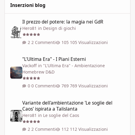
Inserzioni blog
Il prezzo del potere: la magia nei GdR
Il prezzo del potere: la magia nei GdR
Hero81
in
Design di giochi
2 Commenti
105 Visualizzazioni
"L'Ultima Era" - I Piani Esterni
"L'Ultima Era" - I Piani Esterni
Vackoff
in
"L'Ultima Era" - Ambientazione
Homebrew D&D
0 Commenti
769 Visualizzazioni
Variante dell'ambientazione 'Le soglie del Caos' ispirata a Talisla
Variante dell'ambientazione 'Le soglie del
Caos' ispirata a Talislanta
Hero81
in
Le soglie del Caos
2 Commenti
112 Visualizzazioni