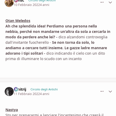
Minsc
comment_
Stati
Circolo degli Antichi
10 Febbraio 2022
4 anni
Otan Meledos
Ah che splendida idea! Perdiamo una persona nella
nebbia, perché non mandarne un'altra da sola a cercarla in
modo da perdere anche lei? -
dico alzandomi controvoglia
dall'invitante fuocherello -
Se non torna da solo, lo
andiamo a cercare tutti insieme. Le gazze ladre mannare
adorano i tipi solitari -
dico indicando il cielo con un dito
prima di illuminare lo scudo con un incanto
Dmitrij
comment_
Stati
Circolo degli Antichi
11 Febbraio 2022
4 anni
Nastya
Sto per prepararmi a lanciare l'incantesimo che creerà il