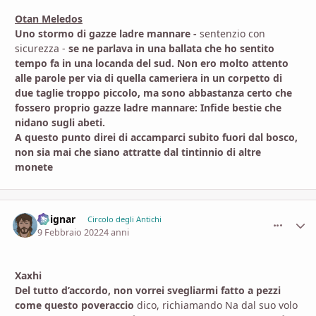
Otan Meledos
Uno stormo di gazze ladre mannare -
sentenzio con
sicurezza -
se ne parlava in una ballata che ho sentito
tempo fa in una locanda del sud. Non ero molto attento
alle parole per via di quella cameriera in un corpetto di
due taglie troppo piccolo, ma sono abbastanza certo che
fossero proprio gazze ladre mannare: Infide bestie che
nidano sugli abeti.
A questo punto direi di accamparci subito fuori dal bosco,
non sia mai che siano attratte dal tintinnio di altre
monete
Voignar
comment_
Stati
Circolo degli Antichi
9 Febbraio 2022
4 anni
Xaxhi
Del tutto d’accordo, non vorrei svegliarmi fatto a pezzi
come questo poveraccio
dico, richiamando Na dal suo volo