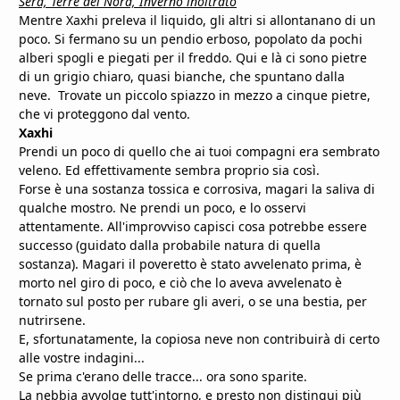
Sera, Terre del Nord, Inverno inoltrato
Mentre Xaxhi preleva il liquido, gli altri si allontanano di un
poco. Si fermano su un pendio erboso, popolato da pochi
alberi spogli e piegati per il freddo. Qui e là ci sono pietre
di un grigio chiaro, quasi bianche, che spuntano dalla
neve. Trovate un piccolo spiazzo in mezzo a cinque pietre,
che vi proteggono dal vento.
Xaxhi
Prendi un poco di quello che ai tuoi compagni era sembrato
veleno. Ed effettivamente sembra proprio sia così.
Forse è una sostanza tossica e corrosiva, magari la saliva di
qualche mostro. Ne prendi un poco, e lo osservi
attentamente. All'improvviso capisci cosa potrebbe essere
successo (guidato dalla probabile natura di quella
sostanza). Magari il poveretto è stato avvelenato prima, è
morto nel giro di poco, e ciò che lo aveva avvelenato è
tornato sul posto per rubare gli averi, o se una bestia, per
nutrirsene.
E, sfortunatamente, la copiosa neve non contribuirà di certo
alle vostre indagini...
Se prima c'erano delle tracce... ora sono sparite.
La nebbia avvolge tutt'intorno, e presto non distingui più