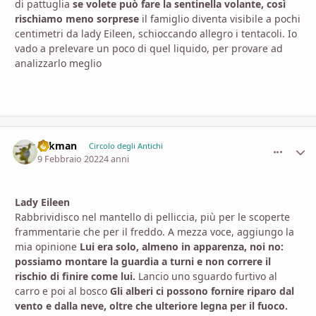
di pattuglia
se volete può fare la sentinella volante, così
rischiamo meno sorprese
il famiglio diventa visibile a pochi
centimetri da lady Eileen, schioccando allegro i tentacoli. Io
vado a prelevare un poco di quel liquido, per provare ad
analizzarlo meglio
aykman
comment_
Stati
Circolo degli Antichi
9 Febbraio 2022
4 anni
Lady Eileen
Rabbrividisco nel mantello di pelliccia, più per le scoperte
frammentarie che per il freddo. A mezza voce, aggiungo la
mia opinione
Lui era solo, almeno in apparenza, noi no:
possiamo montare la guardia a turni e non correre il
rischio di finire come lui.
Lancio uno sguardo furtivo al
carro e poi al bosco
Gli alberi ci possono fornire riparo dal
vento e dalla neve, oltre che ulteriore legna per il fuoco.