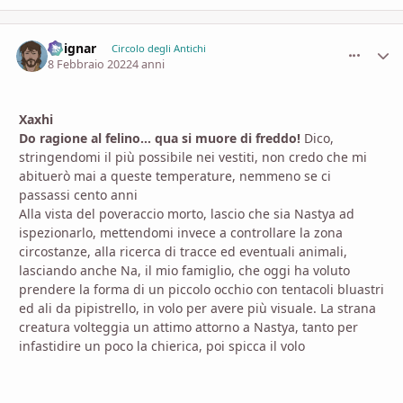
Voignar
comment_
Stati
Circolo degli Antichi
8 Febbraio 2022
4 anni
Xaxhi
Do ragione al felino… qua si muore di freddo!
Dico,
stringendomi il più possibile nei vestiti, non credo che mi
abituerò mai a queste temperature, nemmeno se ci
passassi cento anni
Alla vista del poveraccio morto, lascio che sia Nastya ad
ispezionarlo, mettendomi invece a controllare la zona
circostanze, alla ricerca di tracce ed eventuali animali,
lasciando anche Na, il mio famiglio, che oggi ha voluto
prendere la forma di un piccolo occhio con tentacoli bluastri
ed ali da pipistrello, in volo per avere più visuale. La strana
creatura volteggia un attimo attorno a Nastya, tanto per
infastidire un poco la chierica, poi spicca il volo