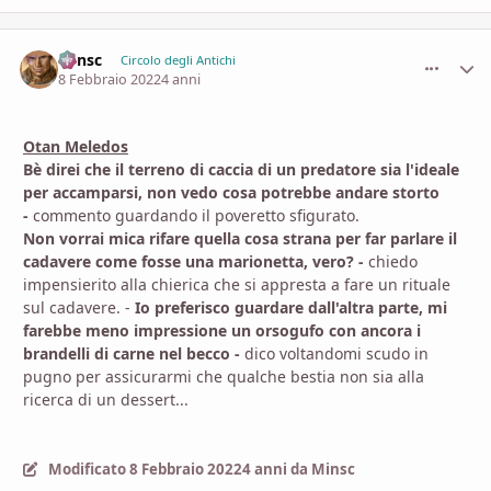
Minsc
comment_
Stati
Circolo degli Antichi
8 Febbraio 2022
4 anni
Otan Meledos
Bè direi che il terreno di caccia di un predatore sia l'ideale
per accamparsi, non vedo cosa potrebbe andare storto
-
commento guardando il poveretto sfigurato.
Non vorrai mica rifare quella cosa strana per far parlare il
cadavere come fosse una marionetta, vero? -
chiedo
impensierito alla chierica che si appresta a fare un rituale
sul cadavere. -
Io preferisco guardare dall'altra parte, mi
farebbe meno impressione un orsogufo con ancora i
brandelli di carne nel becco -
dico voltandomi scudo in
pugno per assicurarmi che qualche bestia non sia alla
ricerca di un dessert...
Modificato
8 Febbraio 2022
4 anni
da Minsc