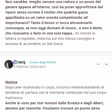
Non sarebbe meglio cercare una radura o un posto del
genere appena all'interno, così da poter approfittare del
riparo senza correre il rischio che qualche gazza
appollaiata su un ramo scenda zampettando ad
importunarci? Tanto il bosco ci tocca attraversarlo
comunque, se non oggi domani di sicuro.. e non è detto
che riusciamo a farlo in una sola tappa..
mi mordo le
labbra screpolate, indecisa sul mio stesso consiglio e
ansiosa di accendere un bel fuoco
Dmitrij
comment_
Stati
Circolo degli Antichi
9 Febbraio 2022
4 anni
Nastya
Dopo aver esaminato il corpo, rinuncio immediatamente al
tentativo di parlare con le memorie contenute nel suo corpo
malconcio.
Anche io voto per star lontani dalla foresta e dagli alberi,
almeno per stanotte. Possiamo trovare un punto dove