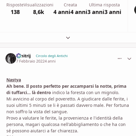
Risposte
Visualizzazioni
Creata
Ultima risposta
138
8,6k
4 anni
4 anni
3 anni
3 anni
Espandi panoramica del topic
Dmitrij
comment_
Stati
Circolo degli Antichi
7 Febbraio 2022
4 anni
Nastya
Ah bene. Il posto perfetto per accamparsi la notte, prima
di tuffarci... là dentro
indico la foresta con un mignolo.
Mi avvicino al corpo del poveretto. A giudicare dalle ferite, i
suoi ultimi 5 minuti se li è passati davvero male. Per fortuna
non soffro la vista del sangue.
Provo a valutare le ferite, la provenienza e l'identità della
persona, magari qualcosa nell'abbigliamento o che ha con
sé possono aiutarci a far chiarezza.