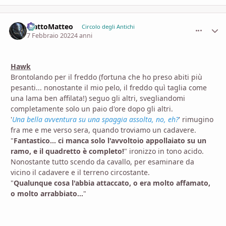
MattoMatteo
comment_
Stati
Circolo degli Antichi
7 Febbraio 2022
4 anni
Hawk
Brontolando per il freddo (fortuna che ho preso abiti più
pesanti... nonostante il mio pelo, il freddo quì taglia come
una lama ben affilata!) seguo gli altri, svegliandomi
completamente solo un paio d'ore dopo gli altri.
'
Una bella avventura su una spaggia assolta, no, eh?
' rimugino
fra me e me verso sera, quando troviamo un cadavere.
"
Fantastico... ci manca solo l'avvoltoio appollaiato su un
ramo, e il quadretto è completo!
" ironizzo in tono acido.
Nonostante tutto scendo da cavallo, per esaminare da
vicino il cadavere e il terreno circostante.
"
Qualunque cosa l'abbia attaccato, o era molto affamato,
o molto arrabbiato...
"