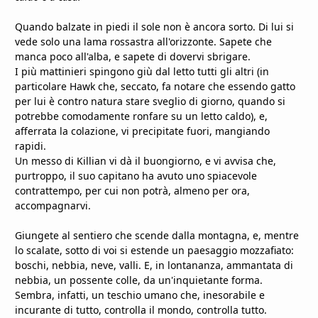
Quando balzate in piedi il sole non è ancora sorto. Di lui si
vede solo una lama rossastra all'orizzonte. Sapete che
manca poco all'alba, e sapete di dovervi sbrigare.
I più mattinieri spingono giù dal letto tutti gli altri (in
particolare Hawk che, seccato, fa notare che essendo gatto
per lui è contro natura stare sveglio di giorno, quando si
potrebbe comodamente ronfare su un letto caldo), e,
afferrata la colazione, vi precipitate fuori, mangiando
rapidi.
Un messo di Killian vi dà il buongiorno, e vi avvisa che,
purtroppo, il suo capitano ha avuto uno spiacevole
contrattempo, per cui non potrà, almeno per ora,
accompagnarvi.
Giungete al sentiero che scende dalla montagna, e, mentre
lo scalate, sotto di voi si estende un paesaggio mozzafiato:
boschi, nebbia, neve, valli. E, in lontananza, ammantata di
nebbia, un possente colle, da un'inquietante forma.
Sembra, infatti, un teschio umano che, inesorabile e
incurante di tutto, controlla il mondo, controlla tutto.