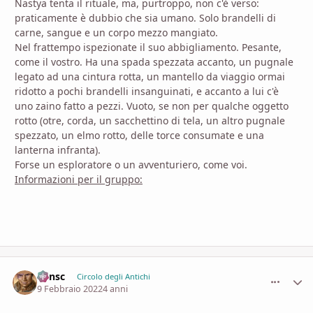
Nastya tenta il rituale, ma, purtroppo, non c'è verso:
praticamente è dubbio che sia umano. Solo brandelli di
carne, sangue e un corpo mezzo mangiato.
Nel frattempo ispezionate il suo abbigliamento. Pesante,
come il vostro. Ha una spada spezzata accanto, un pugnale
legato ad una cintura rotta, un mantello da viaggio ormai
ridotto a pochi brandelli insanguinati, e accanto a lui c'è
uno zaino fatto a pezzi. Vuoto, se non per qualche oggetto
rotto (otre, corda, un sacchettino di tela, un altro pugnale
spezzato, un elmo rotto, delle torce consumate e una
lanterna infranta).
Forse un esploratore o un avventuriero, come voi.
Informazioni per il gruppo:
Minsc
comment_
Stati
Circolo degli Antichi
9 Febbraio 2022
4 anni