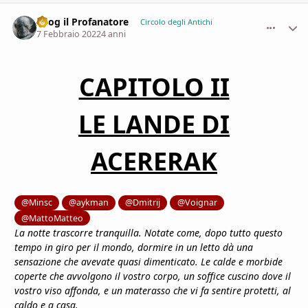
Azog il Profanatore
comment_
Stati
Circolo degli Antichi
7 Febbraio 2022
4 anni
CAPITOLO II
LE LANDE DI
ACERERAK
@Minsc
@aykman
@Dmitrij
@Voignar
@MattoMatteo
La notte trascorre tranquilla. Notate come, dopo tutto questo
tempo in giro per il mondo, dormire in un letto dà una
sensazione che avevate quasi dimenticato. Le calde e morbide
coperte che avvolgono il vostro corpo, un soffice cuscino dove il
vostro viso affonda, e un materasso che vi fa sentire protetti, al
caldo e a casa.