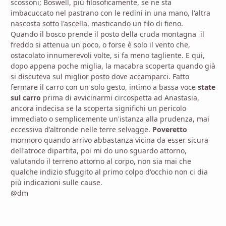
scossoni; Boswell, più filosoficamente, se ne sta
imbacuccato nel pastrano con le redini in una mano, l'altra
nascosta sotto l'ascella, masticando un filo di fieno.
Quando il bosco prende il posto della cruda montagna il
freddo si attenua un poco, o forse è solo il vento che,
ostacolato innumerevoli volte, si fa meno tagliente. E qui,
dopo appena poche miglia, la macabra scoperta quando già
si discuteva sul miglior posto dove accamparci. Fatto
fermare il carro con un solo gesto, intimo a bassa voce
state
sul carro
prima di avvicinarmi circospetta ad Anastasia,
ancora indecisa se la scoperta significhi un pericolo
immediato o semplicemente un'istanza alla prudenza, mai
eccessiva d'altronde nelle terre selvagge.
Poveretto
mormoro quando arrivo abbastanza vicina da esser sicura
dell'atroce dipartita, poi mi do uno sguardo attorno,
valutando il terreno attorno al corpo, non sia mai che
qualche indizio sfuggito al primo colpo d'occhio non ci dia
più indicazioni sulle cause.
@dm