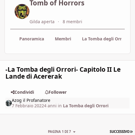
Tomb of Horrors
Gilda aperta
8 membri
Panoramica
Membri
La Tomba degli Orrori Td
-La Tomba degli Orrori- Capitolo II Le
Lande di Acererak
Condividi
Follower
Azog il Profanatore
7 Febbraio 2022
4 anni
in
La Tomba degli Orrori
U
PAGINA 1 DI 7
SUCCESSIVO