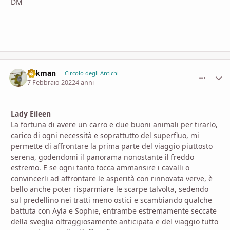
DM
aykman
comment_
Stati
Circolo degli Antichi
7 Febbraio 2022
4 anni
Lady Eileen
La fortuna di avere un carro e due buoni animali per tirarlo,
carico di ogni necessità e soprattutto del superfluo, mi
permette di affrontare la prima parte del viaggio piuttosto
serena, godendomi il panorama nonostante il freddo
estremo. E se ogni tanto tocca ammansire i cavalli o
convincerli ad affrontare le asperità con rinnovata verve, è
bello anche poter risparmiare le scarpe talvolta, sedendo
sul predellino nei tratti meno ostici e scambiando qualche
battuta con Ayla e Sophie, entrambe estremamente seccate
della sveglia oltraggiosamente anticipata e del viaggio tutto