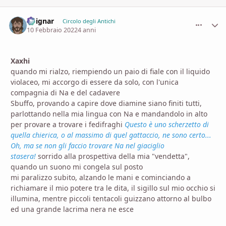
Voignar
comment_
Stati
Circolo degli Antichi
10 Febbraio 2022
4 anni
Xaxhi
quando mi rialzo, riempiendo un paio di fiale con il liquido
violaceo, mi accorgo di essere da solo, con l'unica
compagnia di Na e del cadavere
Sbuffo, provando a capire dove diamine siano finiti tutti,
parlottando nella mia lingua con Na e mandandolo in alto
per provare a trovare i fedifraghi
Questo è uno scherzetto di
quella chierica, o al massimo di quel gattaccio, ne sono certo...
Oh, ma se non gli faccio trovare Na nel giaciglio
stasera!
sorrido alla prospettiva della mia "vendetta",
quando un suono mi congela sul posto
mi paralizzo subito, alzando le mani e cominciando a
richiamare il mio potere tra le dita, il sigillo sul mio occhio si
illumina, mentre piccoli tentacoli guizzano attorno al bulbo
ed una grande lacrima nera ne esce