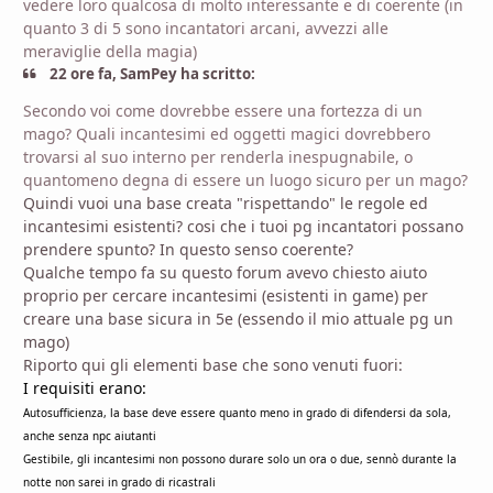
vedere loro qualcosa di molto interessante e di coerente (in
quanto 3 di 5 sono incantatori arcani, avvezzi alle
meraviglie della magia)
22 ore fa, SamPey ha scritto:
Secondo voi come dovrebbe essere una fortezza di un
mago? Quali incantesimi ed oggetti magici dovrebbero
trovarsi al suo interno per renderla inespugnabile, o
quantomeno degna di essere un luogo sicuro per un mago?
Quindi vuoi una base creata "rispettando" le regole ed
incantesimi esistenti? cosi che i tuoi pg incantatori possano
prendere spunto? In questo senso coerente?
Qualche tempo fa su questo forum avevo chiesto aiuto
proprio per cercare incantesimi (esistenti in game) per
creare una base sicura in 5e (essendo il mio attuale pg un
mago)
Riporto qui gli elementi base che sono venuti fuori:
I requisiti erano:
Autosufficienza, la base deve essere quanto meno in grado di difendersi da sola,
anche senza npc aiutanti
Gestibile, gli incantesimi non possono durare solo un ora o due, sennò durante la
notte non sarei in grado di ricastrali