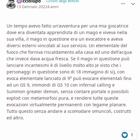
Nocciolupo
comment_
Stati
Circolo degli Antichi
13 Gennaio 2022
4 anni
Un tempo avevo fatto un'avventura per una mia giocatrice
dove era diventata apprendista di un mago e viveva nella
sua villa, il mago in questione era un evocatore e aveva
diversi esterni vincolati al suo servizio. Un elementale del
fuoco che forniva riscaldamento alla casa ed uno dell'acqua
che invece dava acqua fresca. Se il mago in questione può
lanciare incantesimi è di livello molto alto (e visto che i
personaggi in questione sono di 18 immagino di si), con
evoca elementale lanciato di 9° può evocare elementali fino
ad un GS 9, immondi di GS 10 con infernal calling e
Summon greater demon, senza contare portale o possibili
exploit con metamorfosi pura, e rendere tutte queste
evocazioni virtualmente permanenti con legame planare.
Tutto questo senza andare a scomodare omuncoli, costrutti
ed altro.
1