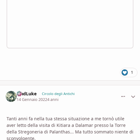
1
MadLuke
comment_
Stati
Circolo degli Antichi
14 Gennaio 2022
4 anni
Tanti anni fa nella tua stessa situazione a me tornò utile
aver letto della visita di Kitiara a Dalamar presso la Torre
della Stregoneria di Palanthas... Ma tutto sommato niente di
sconvolgente.