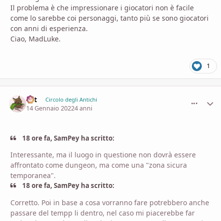
Il problema è che impressionare i giocatori non è facile
come lo sarebbe coi personaggi, tanto più se sono giocatori
con anni di esperienza.
Ciao, MadLuke.
1
Lyt
comment_
Stati
Circolo degli Antichi
14 Gennaio 2022
4 anni
18 ore fa, SamPey ha scritto:
Interessante, ma il luogo in questione non dovrà essere
affrontato come dungeon, ma come una "zona sicura
temporanea".
18 ore fa, SamPey ha scritto:
Corretto. Poi in base a cosa vorranno fare potrebbero anche
passare del tempp li dentro, nel caso mi piacerebbe far