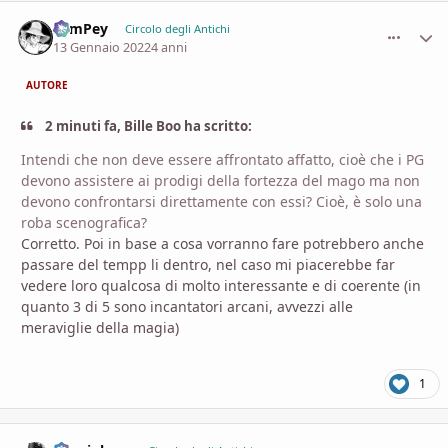
SamPey
comment_
Stati
Circolo degli Antichi
13 Gennaio 2022
4 anni
AUTORE
2 minuti fa, Bille Boo ha scritto:
Intendi che non deve essere affrontato affatto, cioè che i PG
devono assistere ai prodigi della fortezza del mago ma non
devono confrontarsi direttamente con essi? Cioè, è solo una
roba scenografica?
Corretto. Poi in base a cosa vorranno fare potrebbero anche
passare del tempp li dentro, nel caso mi piacerebbe far
vedere loro qualcosa di molto interessante e di coerente (in
quanto 3 di 5 sono incantatori arcani, avvezzi alle
meraviglie della magia)
1