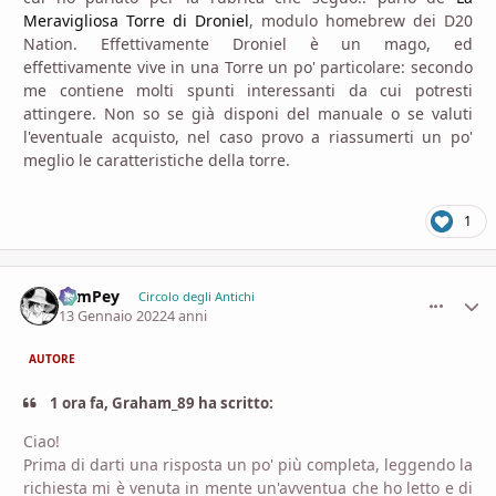
Meravigliosa Torre di Droniel
, modulo homebrew dei D20
Nation. Effettivamente Droniel è un mago, ed
effettivamente vive in una Torre un po' particolare: secondo
me contiene molti spunti interessanti da cui potresti
attingere. Non so se già disponi del manuale o se valuti
l'eventuale acquisto, nel caso provo a riassumerti un po'
meglio le caratteristiche della torre.
1
SamPey
comment_
Stati
Circolo degli Antichi
13 Gennaio 2022
4 anni
AUTORE
1 ora fa, Graham_89 ha scritto:
Ciao!
Prima di darti una risposta un po' più completa, leggendo la
richiesta mi è venuta in mente un'avventua che ho letto e di