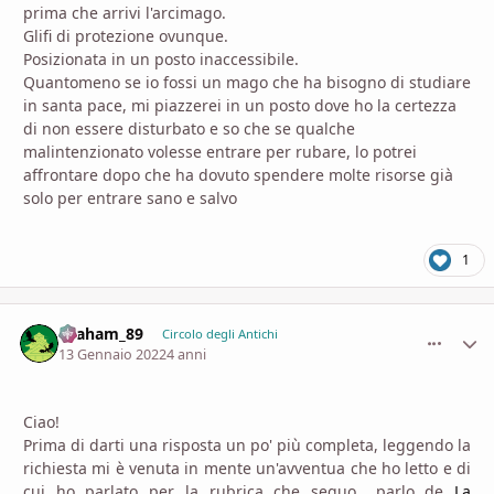
prima che arrivi l'arcimago.
Glifi di protezione ovunque.
Posizionata in un posto inaccessibile.
Quantomeno se io fossi un mago che ha bisogno di studiare
in santa pace, mi piazzerei in un posto dove ho la certezza
di non essere disturbato e so che se qualche
malintenzionato volesse entrare per rubare, lo potrei
affrontare dopo che ha dovuto spendere molte risorse già
solo per entrare sano e salvo
1
Graham_89
comment_
Stati
Circolo degli Antichi
13 Gennaio 2022
4 anni
Ciao!
Prima di darti una risposta un po' più completa, leggendo la
richiesta mi è venuta in mente un'avventua che ho letto e di
cui ho parlato per la rubrica che seguo.. parlo de
La