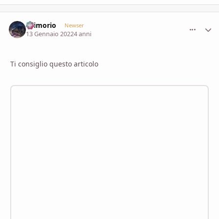
Grimorio
comment_
Stati
Newser
13 Gennaio 2022
4 anni
Ti consiglio questo articolo