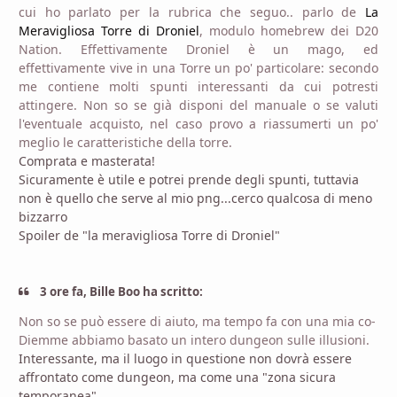
cui ho parlato per la rubrica che seguo.. parlo de
La
Meravigliosa Torre di Droniel
, modulo homebrew dei D20
Nation. Effettivamente Droniel è un mago, ed
effettivamente vive in una Torre un po' particolare: secondo
me contiene molti spunti interessanti da cui potresti
attingere. Non so se già disponi del manuale o se valuti
l'eventuale acquisto, nel caso provo a riassumerti un po'
meglio le caratteristiche della torre.
Comprata e masterata!
Sicuramente è utile e potrei prende degli spunti, tuttavia
non è quello che serve al mio png...cerco qualcosa di meno
bizzarro
Spoiler de "la meravigliosa Torre di Droniel"
3 ore fa, Bille Boo ha scritto:
Non so se può essere di aiuto, ma tempo fa con una mia co-
Diemme abbiamo basato un intero dungeon sulle illusioni.
Interessante, ma il luogo in questione non dovrà essere
affrontato come dungeon, ma come una "zona sicura
temporanea".