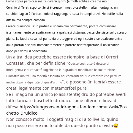
Come sopra però ci si mette diversi giorni (e molti soldi) a crearne molti
Cerchio di Teletrasporto: Se si è creato il nostro castello in alta montagna, un
cerchio magico è l'unico modo di raggiungere casa in tempi brevi. Non utile nella
difesa, ma sempre comodo
Create humunculus: In pratica è un famiglio permanente, potete comunicare
istantaneamente telepaticamente a qualsiasi distanza, basta che siate sullo stesso
piano. Lo lasci a casa nel punto da proteggere ad ogni costo e se qualcuno entra
dalla portablo saprai immediatamente e potrete teletrasportarvi lí un secondo
dopo per dargli il benvenuto.
Un altra idea potrebbe essere riempire la base di Orrori
Corazzati, che per definizione "
Questo costrutto è dotato di
intelligenza e di capacità logiche ed è in grado di modificare le sue tattiche.
Dimostra inoltre una fedeltà assoluta nei confronti del suo creatore che perdura
", e possono (in teoria) essere
anche dopo la dipartita di quest'ultimo
creati legalmente con metamorfosi pura
Se il mago ha un amico (o assistente) druido potrebbe averli
fatto lanciare boschetto druidico come ulteriore linea di
difesa
https://dungeonsanddragons.fandom.com/it/wiki/Bos
chetto_Druidico
Non conosco molto li oggetti magici di alto livello, quindi
non posso essere molto utile da questo punto di vista
😅