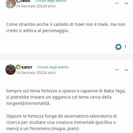
Albedo
comment_
Stati
Circolo degli Antichi
14 Gennaio 2022
4 anni
Come strambo anche il castello di howl non è male, ma non
credo si addica al personaggio.
1
Nyxator
comment_
Stati
Circolo degli Antichi
14 Gennaio 2022
4 anni
Sempre sul tema fortezze a spasso o capanne di Baba Yaga,
si potrebbe trovare un aggancio col tema cerca della
longevità/immortalità.
Oppure la fortezza funge da osservatorio-laboratorio di
ricerca per studiare una creatura immortale (pacifica o
meno) o un fenomeno (magia, piani)