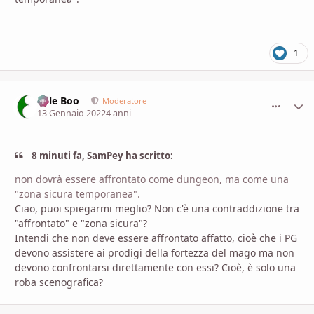
1
Bille Boo
comment_
Stati
Moderatore
13 Gennaio 2022
4 anni
8 minuti fa, SamPey ha scritto:
non dovrà essere affrontato come dungeon, ma come una
"zona sicura temporanea".
Ciao, puoi spiegarmi meglio? Non c'è una contraddizione tra
"affrontato" e "zona sicura"?
Intendi che non deve essere affrontato affatto, cioè che i PG
devono assistere ai prodigi della fortezza del mago ma non
devono confrontarsi direttamente con essi? Cioè, è solo una
roba scenografica?