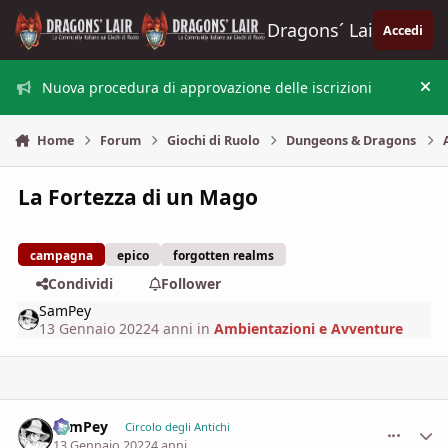
Vai al contenuto
Dragons´ Lair
Accedi
Nuova procedura di approvazione delle iscrizioni
Nas
Home
Forum
Giochi di Ruolo
Dungeons & Dragons
La Fortezza di un Mago
campagna
epico
forgotten realms
Condividi
Follower
SamPey
13 Gennaio 2022
4 anni
in
Ambientazioni e Avventure
SamPey
comment_
Stati
Circolo degli Antichi
13 Gennaio 2022
4 anni