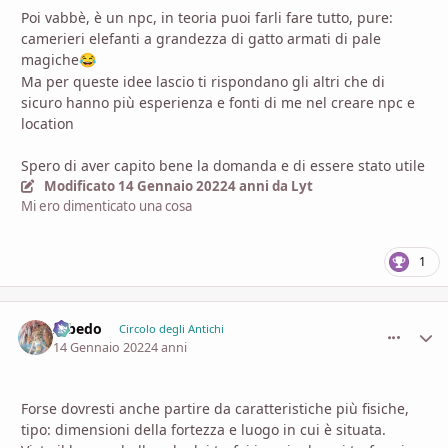
Poi vabbè, è un npc, in teoria puoi farli fare tutto, pure:
camerieri elefanti a grandezza di gatto armati di pale
magiche
😂
Ma per queste idee lascio ti rispondano gli altri che di
sicuro hanno più esperienza e fonti di me nel creare npc e
location
Spero di aver capito bene la domanda e di essere stato utile
Modificato
14 Gennaio 2022
4 anni
da Lyt
Mi ero dimenticato una cosa
1
Albedo
comment_
Stati
Circolo degli Antichi
14 Gennaio 2022
4 anni
Forse dovresti anche partire da caratteristiche più fisiche,
tipo: dimensioni della fortezza e luogo in cui è situata.