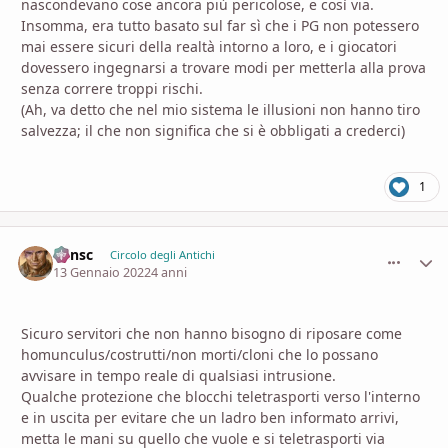
nascondevano cose ancora più pericolose, e così via.
Insomma, era tutto basato sul far sì che i PG non potessero
mai essere sicuri della realtà intorno a loro, e i giocatori
dovessero ingegnarsi a trovare modi per metterla alla prova
senza correre troppi rischi.
(Ah, va detto che nel mio sistema le illusioni non hanno tiro
salvezza; il che non significa che si è obbligati a crederci)
1
Minsc
comment_
Stati
Circolo degli Antichi
13 Gennaio 2022
4 anni
Sicuro servitori che non hanno bisogno di riposare come
homunculus/costrutti/non morti/cloni che lo possano
avvisare in tempo reale di qualsiasi intrusione.
Qualche protezione che blocchi teletrasporti verso l'interno
e in uscita per evitare che un ladro ben informato arrivi,
metta le mani su quello che vuole e si teletrasporti via