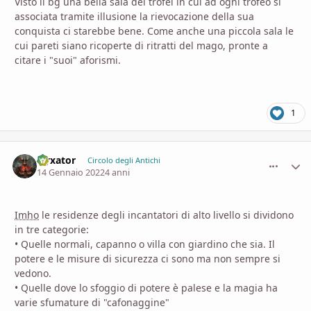
Visto il bg una bella sala dei trofei in cui ad ogni trofeo si
associata tramite illusione la rievocazione della sua
conquista ci starebbe bene. Come anche una piccola sala le
cui pareti siano ricoperte di ritratti del mago, pronte a
citare i "suoi" aforismi.
1
Nyxator
comment_
Stati
Circolo degli Antichi
14 Gennaio 2022
4 anni
Imho
le residenze degli incantatori di alto livello si dividono
in tre categorie:
• Quelle normali, capanno o villa con giardino che sia. Il
potere e le misure di sicurezza ci sono ma non sempre si
vedono.
• Quelle dove lo sfoggio di potere è palese e la magia ha
varie sfumature di "cafonaggine"