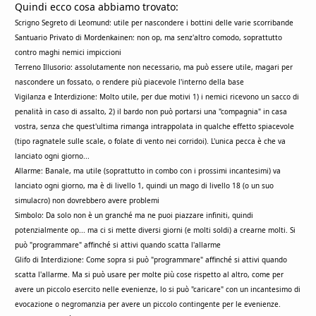
Quindi ecco cosa abbiamo trovato:
Scrigno Segreto di Leomund: utile per nascondere i bottini delle varie scorribande
Santuario Privato di Mordenkainen: non op, ma senz'altro comodo, soprattutto
contro maghi nemici impiccioni
Terreno Illusorio: assolutamente non necessario, ma può essere utile, magari per
nascondere un fossato, o rendere più piacevole l'interno della base
Vigilanza e Interdizione: Molto utile, per due motivi 1) i nemici ricevono un sacco di
penalità in caso di assalto, 2) il bardo non può portarsi una "compagnia" in casa
vostra, senza che quest'ultima rimanga intrappolata in qualche effetto spiacevole
(tipo ragnatele sulle scale, o folate di vento nei corridoi). L'unica pecca è che va
lanciato ogni giorno...
Allarme: Banale, ma utile (soprattutto in combo con i prossimi incantesimi) va
lanciato ogni giorno, ma è di livello 1, quindi un mago di livello 18 (o un suo
simulacro) non dovrebbero avere problemi
Simbolo: Da solo non è un granché ma ne puoi piazzare infiniti, quindi
potenzialmente op... ma ci si mette diversi giorni (e molti soldi) a crearne molti. Si
può "programmare" affinché si attivi quando scatta l'allarme
Glifo di Interdizione: Come sopra si può "programmare" affinché si attivi quando
scatta l'allarme. Ma si può usare per molte più cose rispetto al altro, come per
avere un piccolo esercito nelle evenienze, lo si può "caricare" con un incantesimo di
evocazione o negromanzia per avere un piccolo contingente per le evenienze.