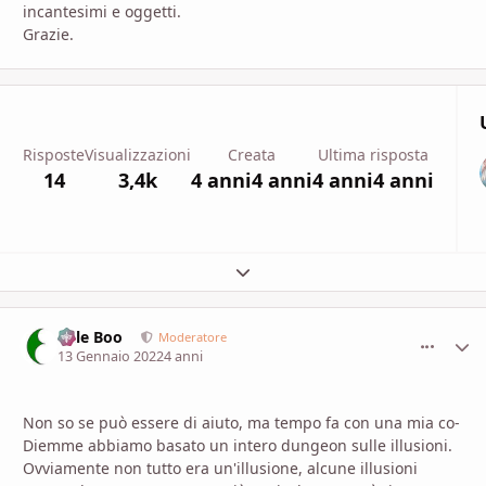
incantesimi e oggetti.
Grazie.
Risposte
Visualizzazioni
Creata
Ultima risposta
14
3,4k
4 anni
4 anni
4 anni
4 anni
Espandi panoramica del topic
Bille Boo
comment_
Stati
Moderatore
13 Gennaio 2022
4 anni
Non so se può essere di aiuto, ma tempo fa con una mia co-
Diemme abbiamo basato un intero dungeon sulle illusioni.
Ovviamente non tutto era un'illusione, alcune illusioni