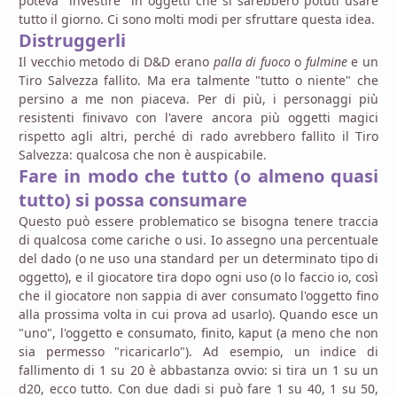
poteva "investire" in oggetti che si sarebbero potuti usare
tutto il giorno. Ci sono molti modi per sfruttare questa idea.
Distruggerli
Il vecchio metodo di D&D erano
palla di fuoco
o
fulmine
e un
Tiro Salvezza fallito. Ma era talmente "tutto o niente" che
persino a me non piaceva. Per di più, i personaggi più
resistenti finivavo con l'avere ancora più oggetti magici
rispetto agli altri, perché di rado avrebbero fallito il Tiro
Salvezza: qualcosa che non è auspicabile.
Fare in modo che tutto (o almeno quasi
tutto) si possa consumare
Questo può essere problematico se bisogna tenere traccia
di qualcosa come cariche o usi. Io assegno una percentuale
del dado (o ne uso una standard per un determinato tipo di
oggetto), e il giocatore tira dopo ogni uso (o lo faccio io, così
che il giocatore non sappia di aver consumato l'oggetto fino
alla prossima volta in cui prova ad usarlo). Quando esce un
"uno", l'oggetto e consumato, finito, kaput (a meno che non
sia permesso "ricaricarlo"). Ad esempio, un indice di
fallimento di 1 su 20 è abbastanza ovvio: si tira un 1 su un
d20, ecco tutto. Con due dadi si può fare 1 su 40, 1 su 50,