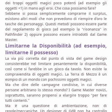
dei troppi oggetti magici poco potenti (ad esempio gli
oggetti +1) in mano agli eroi. Che cosa possiamo fare?
Sebbene si possa semplicemente comprarne il surplus,
esistono altri modi che non prevedono di riempire d'oro le
tasche dei personaggi. Questi metodi possono essere parte
del regolamento di gioco (ad esempio la "risonanza" in
Pathfinder 2) oppure possono essere introdotti dal Game
Master.
Limitarne la Disponibilità
(ad esempio,
limitarne il possesso)
La via più corretta dal punto di vista del game design
consisterebbe nel limitare pesantemente la disponibilità,
così come si farebbe in un gioco da tavolo. Non esiste la
compravendita di oggetti magici. La Terra di Mezzo è un
esmpio di un mondo con pochissimi oggetti magici.
Ma che dire delle campagne condivise, in cui diverse
persone arbitrano lo stesso mondo? I Game Master novizi,
soprattutto, saranno propensi a elargire troppo "per fare
tutti contenti."
Ma è una questione di ambientazione, non di
regole/meccaniche. Un designer di GdR non ha controllo