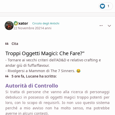
1
Nyxator
comment_
Stati
Circolo degli Antichi
22 Novembre 2021
4 anni
Cita
Troppi Oggetti Magici: Che Fare?"
- Tornare ai vecchi criteri dell'AD&D e relativo crafting e
andar giù di fuffa/flavour.
- Rivolgersi a Mammon di The 7 Sinners.
😂
5 ore fa, Lucane ha scritto:
Autorità di Controllo
Si tratta di persone che vanno alla ricerca di personaggi
debolucci in possesso di oggetti magici troppo potenti per
loro, con lo scopo di requisirli. Io non uso questo sistema
perché a mio avviso non ha molto senso, ma potrebbe
averne in alcuni contesti.