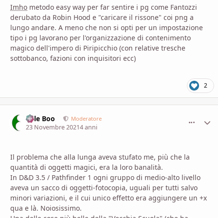
Imho
metodo easy way per far sentire i pg come Fantozzi
derubato da Robin Hood e "caricare il rissone" coi png a
lungo andare. A meno che non si opti per un impostazione
tipo i pg lavorano per l'organizzazione di contenimento
magico dell'impero di Piripicchio (con relative tresche
sottobanco, fazioni con inquisitori ecc)
2
Bille Boo
comment_
Stati
Moderatore
23 Novembre 2021
4 anni
Il problema che alla lunga aveva stufato me, più che la
quantità di oggetti magici, era la loro banalità.
In D&D 3.5 / Pathfinder 1 ogni gruppo di medio-alto livello
aveva un sacco di oggetti-fotocopia, uguali per tutti salvo
minori variazioni, e il cui unico effetto era aggiungere un +x
qua e là. Noiosissimo.