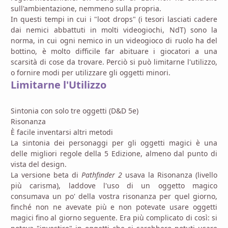
sull'ambientazione, nemmeno sulla propria.
In questi tempi in cui i "loot drops" (i tesori lasciati cadere
dai nemici abbattuti in molti videogiochi, NdT) sono la
norma, in cui ogni nemico in un videogioco di ruolo ha del
bottino, è molto difficile far abituare i giocatori a una
scarsità di cose da trovare. Perciò si può limitarne l'utilizzo,
o fornire modi per utilizzare gli oggetti minori.
Limitarne l'Utilizzo
Sintonia con solo tre oggetti (D&D 5e)
Risonanza
È facile inventarsi altri metodi
La sintonia dei personaggi per gli oggetti magici è una
delle migliori regole della 5 Edizione, almeno dal punto di
vista del design.
La versione beta di
Pathfinder 2
usava la Risonanza (livello
più carisma), laddove l'uso di un oggetto magico
consumava un po' della vostra risonanza per quel giorno,
finché non ne avevate più e non potevate usare oggetti
magici fino al giorno seguente. Era più complicato di così: si