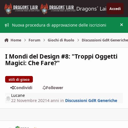
Vai al contenuto
Dragons´ Lair
Accedi
Nuova procedura di approvazione delle iscrizioni
Nas
Home
Forum
Giochi di Ruolo
Discussioni GdR Generich
I Mondi del Design #8: "Troppi Oggetti
Magici: Che Fare?"
stili di gioco
Condividi
Follower
Lucane
22 Novembre 2021
4 anni
in
Discussioni GdR Generiche