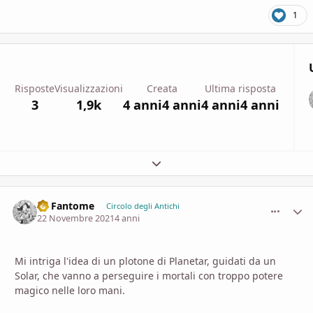
1
Risposte
Visualizzazioni
Creata
Ultima risposta
3
1,9k
4 anni
4 anni
4 anni
4 anni
Espandi panoramica del topic
Le Fantome
comment_
Stati
Circolo degli Antichi
22 Novembre 2021
4 anni
Mi intriga l'idea di un plotone di Planetar, guidati da un
Solar, che vanno a perseguire i mortali con troppo potere
magico nelle loro mani.