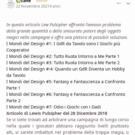
Lucane
comment_
Stati
Newser
22 Novembre 2021
4 anni
In questo articolo Lew Pulsipher affronta l'annoso problema
della grande quantità o dello smisurato potere degli oggetti
magici nelle campagne e offre una pletora di possibili soluzioni.
I Mondi del Design #1: I GdR da Tavolo sono I Giochi più
Cooperativi
I Mondi del Design #2: Tutto Ruota Intorno a Me Parte 1
I Mondi del Design #3: Tutto Ruota Intorno a Me Parte 2
I Mondi del Design #:4: Quando un GdR Diventa un Hobby
da Tavolo
I Mondi del Design #5: Fantasy e Fantascienza a Confronto
Parte 1
I Mondi del Design #6: Fantasy e Fantascienza a Confronto
Parte 2
I Mondi del Design #7: Odio i Giochi con i Dadi
Articolo di Lewis Pulsipher del 28 Dicembre 2018
Se vi siete trovati ad arbitrare una campagna di lungo corso
nella quale i giocatori abbiano raggiunto livelli piuttosto
alti, vi sarete imbattuti nel problema della troppa magia, o