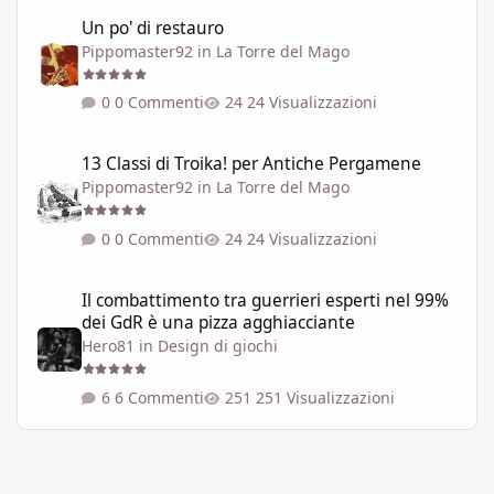
Un po' di restauro
Un po' di restauro
Pippomaster92
in
La Torre del Mago
0 Commenti
24 Visualizzazioni
13 Classi di Troika! per Antiche Pergamene
13 Classi di Troika! per Antiche Pergamene
Pippomaster92
in
La Torre del Mago
0 Commenti
24 Visualizzazioni
Il combattimento tra guerrieri esperti nel 99% dei GdR è una pi
Il combattimento tra guerrieri esperti nel 99%
dei GdR è una pizza agghiacciante
Hero81
in
Design di giochi
6 Commenti
251 Visualizzazioni