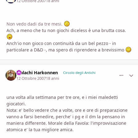
12 Ottobre 2007
18 anni
Non vedo dadi da tre mesi.
Ach, a meno che tu non giochi diceless è una brutta cosa.
Anch'io non gioco con continuità da un bel pezzo - in
particolare a D&D -, ma spero di riprendere a brevissimo
Malachi Harkonnen
comment_
Stati
Circolo degli Antichi
12 Ottobre 2007
18 anni
una volta alla settimana per tre ore, e i miei maledetti
giocatori.
Nota: e' bello vedere che a volte, ore e ore di preparazione
vanno a farsi benedire, perche' i pg e il dm la pensano in
maniera differente. Morale della Favola: l'improvvisazione
atomica e' la tua migliore amica.