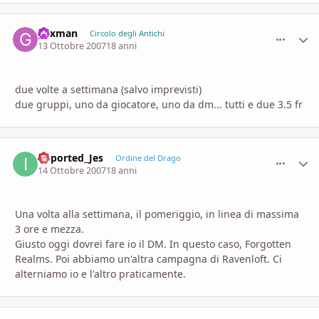
gexman
comment_
Stati
Circolo degli Antichi
13 Ottobre 2007
18 anni
due volte a settimana (salvo imprevisti)
due gruppi, uno da giocatore, uno da dm... tutti e due 3.5 fr
imported_Jes
comment_
Stati
Ordine del Drago
14 Ottobre 2007
18 anni
Una volta alla settimana, il pomeriggio, in linea di massima
3 ore e mezza.
Giusto oggi dovrei fare io il DM. In questo caso, Forgotten
Realms. Poi abbiamo un'altra campagna di Ravenloft. Ci
alterniamo io e l'altro praticamente.