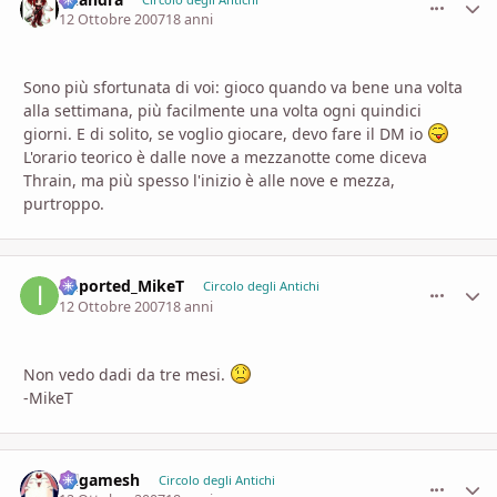
comment_
Stati
12 Ottobre 2007
18 anni
Sono più sfortunata di voi: gioco quando va bene una volta
alla settimana, più facilmente una volta ogni quindici
giorni. E di solito, se voglio giocare, devo fare il DM io
L'orario teorico è dalle nove a mezzanotte come diceva
Thrain, ma più spesso l'inizio è alle nove e mezza,
purtroppo.
imported_MikeT
comment_
Stati
Circolo degli Antichi
12 Ottobre 2007
18 anni
Non vedo dadi da tre mesi.
-MikeT
Gilgamesh
comment_
Stati
Circolo degli Antichi