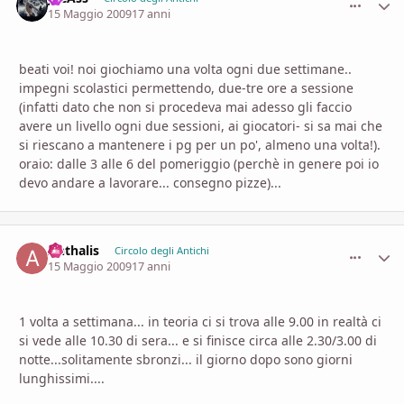
15 Maggio 2009
17 anni
beati voi! noi giochiamo una volta ogni due settimane..
impegni scolastici permettendo, due-tre ore a sessione
(infatti dato che non si procedeva mai adesso gli faccio
avere un livello ogni due sessioni, ai giocatori- si sa mai che
si riescano a mantenere i pg per un po', almeno una volta!).
oraio: dalle 3 alle 6 del pomeriggio (perchè in genere poi io
devo andare a lavorare... consegno pizze)...
Anthalis
comment_
Stati
Circolo degli Antichi
15 Maggio 2009
17 anni
1 volta a settimana... in teoria ci si trova alle 9.00 in realtà ci
si vede alle 10.30 di sera... e si finisce circa alle 2.30/3.00 di
notte...solitamente sbronzi... il giorno dopo sono giorni
lunghissimi....