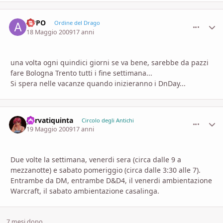
APPO
comment_
Stati
Ordine del Drago
18 Maggio 2009
17 anni
una volta ogni quindici giorni se va bene, sarebbe da pazzi
fare Bologna Trento tutti i fine settimana...
Si spera nelle vacanze quando inizieranno i DnDay...
parvatiquinta
comment_
Stati
Circolo degli Antichi
19 Maggio 2009
17 anni
Due volte la settimana, venerdi sera (circa dalle 9 a
mezzanotte) e sabato pomeriggio (circa dalle 3:30 alle 7).
Entrambe da DM, entrambe D&D4, il venerdi ambientazione
Warcraft, il sabato ambientazione casalinga.
7 mesi dopo...