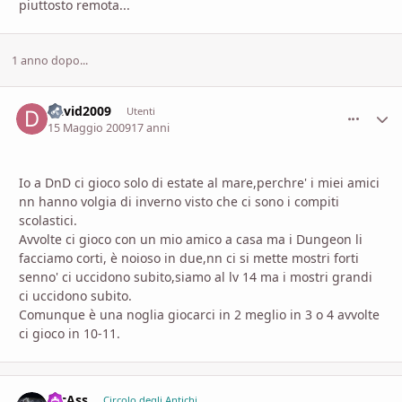
piuttosto remota...
1 anno dopo...
David2009
comment_
Stati
Utenti
15 Maggio 2009
17 anni
Io a DnD ci gioco solo di estate al mare,perchre' i miei amici
nn hanno volgia di inverno visto che ci sono i compiti
scolastici.
Avvolte ci gioco con un mio amico a casa ma i Dungeon li
facciamo corti, è noioso in due,nn ci si mette mostri forti
senno' ci uccidono subito,siamo al lv 14 ma i mostri grandi
ci uccidono subito.
Comunque è una noglia giocarci in 2 meglio in 3 o 4 avvolte
ci gioco in 10-11.
JocAss
comment_
Stati
Circolo degli Antichi