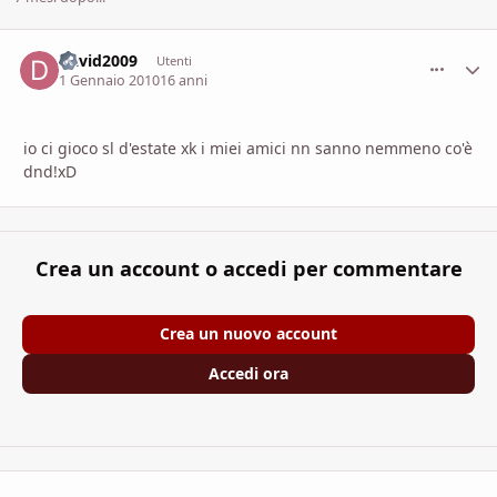
David2009
comment_
Stati
Utenti
1 Gennaio 2010
16 anni
io ci gioco sl d'estate xk i miei amici nn sanno nemmeno co'è
dnd!xD
Crea un account o accedi per commentare
Crea un nuovo account
Accedi ora