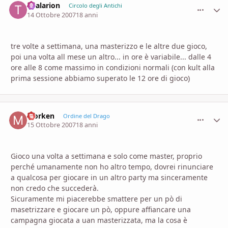
Thalarion
comment_
Stati
Circolo degli Antichi
14 Ottobre 2007
18 anni
tre volte a settimana, una masterizzo e le altre due gioco,
poi una volta all mese un altro... in ore è variabile... dalle 4
ore alle 8 come massimo in condizioni normali (con kult alla
prima sessione abbiamo superato le 12 ore di gioco)
Morken
comment_
Stati
Ordine del Drago
15 Ottobre 2007
18 anni
Gioco una volta a settimana e solo come master, proprio
perché umanamente non ho altro tempo, dovrei rinunciare
a qualcosa per giocare in un altro party ma sinceramente
non credo che succederà.
Sicuramente mi piacerebbe smattere per un pò di
masetrizzare e giocare un pò, oppure affiancare una
campagna giocata a uan masterizzata, ma la cosa è