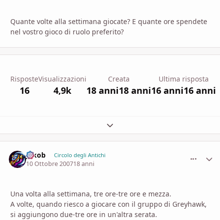
Quante volte alla settimana giocate? E quante ore spendete
nel vostro gioco di ruolo preferito?
Risposte
Visualizzazioni
Creata
Ultima risposta
16
4,9k
18 anni
18 anni
16 anni
16 anni
Espandi panoramica del topic
Jakob
comment_
Stati
Circolo degli Antichi
10 Ottobre 2007
18 anni
Una volta alla settimana, tre ore-tre ore e mezza.
A volte, quando riesco a giocare con il gruppo di Greyhawk,
si aggiungono due-tre ore in un'altra serata.