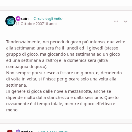
Thrain
comment_
Stati
Circolo degli Antichi
11 Ottobre 2007
18 anni
Tendenzialmente, nei periodi di gioco più intenso, due volte
alla settimana: una sera fra il lunedì ed il giovedì (stesso
gruppo di gioco, ma giocando una settimana ad un gioco
ed una settimana all'altro) e la domenica sera (altra
compagnia di gioco).
Non sempre poi si riesce a fissare un giorno, e, decidendo
di volta in volta, si finisce per giocare solo una volta alla
settimana.
In genere si gioca dalle nove a mezzanotte, anche se
dipende molto dalla stanchezza e dalla sessione. Questo
ovviamente è il tempo totale, mentre il gioco effettivo è
meno.
khandra
Circolo degli Antichi