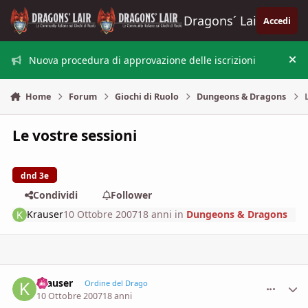
Vai al contenuto
Dragons´ Lair
Accedi
Nuova procedura di approvazione delle iscrizioni
Nas
Home
Forum
Giochi di Ruolo
Dungeons & Dragons
Le vostre sessioni
dnd 3e
Condividi
Follower
Krauser
10 Ottobre 2007
18 anni
in
Dungeons & Dragons
Krauser
comment_
Stati
Ordine del Drago
10 Ottobre 2007
18 anni