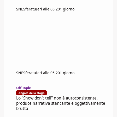
SNESferatu
Ieri alle 05:20
1 giorno
SNESferatu
Ieri alle 05:20
1 giorno
Lo "Show don't tell" non è autoconsistente, produce narrativa s
Off Topic
angolo dello sfogo
Lo "Show don't tell" non è autoconsistente,
produce narrativa stancante e oggettivamente
brutta