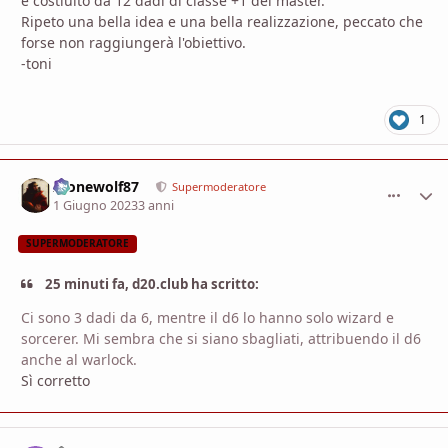
è costiuito da 12 dadi di classe +1 del master.
Ripeto una bella idea e una bella realizzazione, peccato che
forse non raggiungerà l'obiettivo.
-toni
1
Alonewolf87
comment_
Stati
Supermoderatore
1 Giugno 2023
3 anni
SUPERMODERATORE
25 minuti fa, d20.club ha scritto:
Ci sono 3 dadi da 6, mentre il d6 lo hanno solo wizard e
sorcerer. Mi sembra che si siano sbagliati, attribuendo il d6
anche al warlock.
Sì corretto