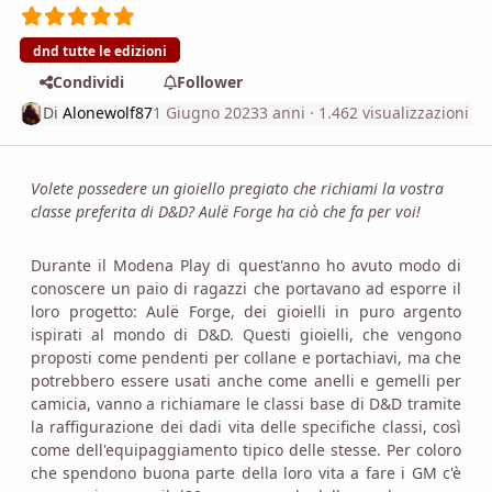
dnd tutte le edizioni
Condividi
Follower
Di
Alonewolf87
1 Giugno 2023
3 anni
· 1.462 visualizzazioni
Volete possedere un gioiello pregiato che richiami la vostra
classe preferita di D&D? Aulë Forge ha ciò che fa per voi!
Durante il Modena Play di quest'anno ho avuto modo di
conoscere un paio di ragazzi che portavano ad esporre il
loro progetto: Aulë Forge, dei gioielli in puro argento
ispirati al mondo di D&D. Questi gioielli, che vengono
proposti come pendenti per collane e portachiavi, ma che
potrebbero essere usati anche come anelli e gemelli per
camicia, vanno a richiamare le classi base di D&D tramite
la raffigurazione dei dadi vita delle specifiche classi, così
come dell'equipaggiamento tipico delle stesse. Per coloro
che spendono buona parte della loro vita a fare i GM c'è