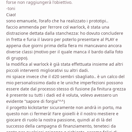
forse non raggiungerà l'obiettivo.
-toni
Ciao!
sono emanuele, l’orafo che ha realizzato i prototipi..
faccio ammenda per l’errore col warlock, è stata una
distrazione dettata dalla stanchezza: ho dovuto concludere
in fretta e furia il lavoro per poterlo presentare al PLAY e
appena due giorni prima della fiera mi mancavano ancora
diverse classi (motivo per il quale manca il bardo dalla foto
di gruppo).
la modifica al warlock è già stata effettuata insieme ad altri
piccoli interventi migliorativi su altri dadi.
mi spiace invece che il d20 sembri sbagliato.. è un calco del
mio personalissimo dado e le uniche imperfezioni possono
essere date dal processo stesso di fusione (la finitura grezza
è presente su tutti i dadi ed è voluta, volevo avessero un
evidente “sapore di forgia”^^)
il progetto kickstarter sicuramente non andrà in porto, ma
questo non ci fermerà! Fare gioielli è il nostro mestiere e
giocare di ruolo la nostra passione, quindi al di là del
successo della campagna di finanziamento, teneteci da