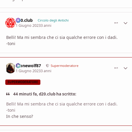
d20.club
comment_
Stati
Circolo degli Antichi
1 Giugno 2023
3 anni
Belli! Ma mi sembra che ci sia qualche errore con i dadi.
-toni
Alonewolf87
comment_
Stati
Supermoderatore
1 Giugno 2023
3 anni
SUPERMODERATORE
44 minuti fa, d20.club ha scritto:
Belli! Ma mi sembra che ci sia qualche errore con i dadi.
-toni
In che senso?