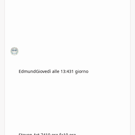
Edmund
Giovedì alle 13:43
1 giorno
Steven Art 74
10 ore fa
10 ore