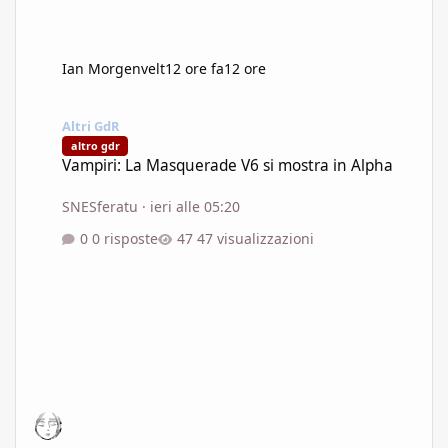
Ian Morgenvelt
12 ore fa
12 ore
Vampiri: La Masquerade V6 si mostra in Alpha
Altri GdR
altro gdr
Vampiri: La Masquerade V6 si mostra in Alpha
SNESferatu
·
ieri alle 05:20
0 risposte
47 visualizzazioni