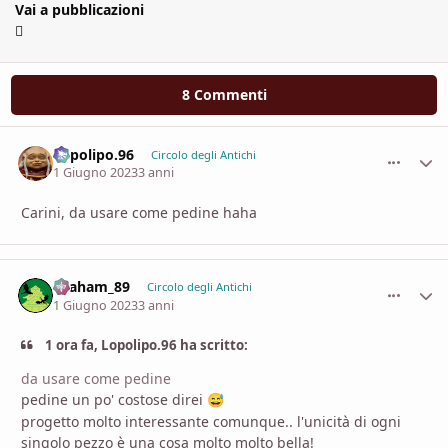
Vai a pubblicazioni
8 Commenti
Lopolipo.96
comment_
Stati
Circolo degli Antichi
1 Giugno 2023
3 anni
Carini, da usare come pedine haha
Graham_89
comment_
Stati
Circolo degli Antichi
1 Giugno 2023
3 anni
1 ora fa, Lopolipo.96 ha scritto:
da usare come pedine
pedine un po' costose direi
😅
progetto molto interessante comunque.. l'unicità di ogni
singolo pezzo è una cosa molto molto bella!