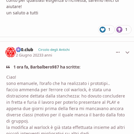
conto per qualsiasi esigenza o richiesta, saremo felici di
aiutare!
un saluto a tutti
1
1
d20.club
comment_
Stati
Circolo degli Antichi
2 Giugno 2023
3 anni
1 ora fa, Barbalbero987 ha scritto:
Ciao!
sono emanuele, l’orafo che ha realizzato i prototipi..
faccio ammenda per l’errore col warlock, è stata una
distrazione dettata dalla stanchezza: ho dovuto concludere
in fretta e furia il lavoro per poterlo presentare al PLAY e
appena due giorni prima della fiera mi mancavano ancora
diverse classi (motivo per il quale manca il bardo dalla foto
di gruppo).
la modifica al warlock è già stata effettuata insieme ad altri
piccoli interventi migliorativi su altri dadi.