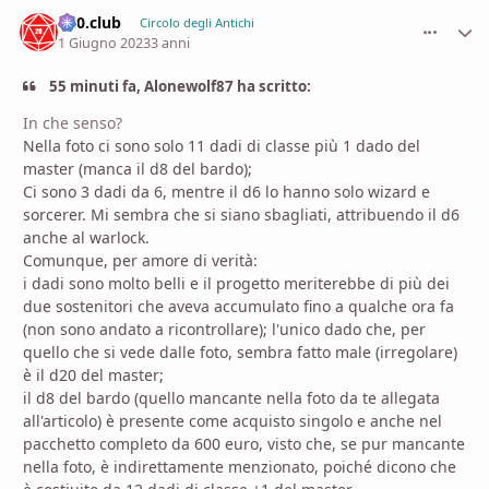
d20.club
comment_
Stati
Circolo degli Antichi
1 Giugno 2023
3 anni
55 minuti fa, Alonewolf87 ha scritto:
In che senso?
Nella foto ci sono solo 11 dadi di classe più 1 dado del
master (manca il d8 del bardo);
Ci sono 3 dadi da 6, mentre il d6 lo hanno solo wizard e
sorcerer. Mi sembra che si siano sbagliati, attribuendo il d6
anche al warlock.
Comunque, per amore di verità:
i dadi sono molto belli e il progetto meriterebbe di più dei
due sostenitori che aveva accumulato fino a qualche ora fa
(non sono andato a ricontrollare); l'unico dado che, per
quello che si vede dalle foto, sembra fatto male (irregolare)
è il d20 del master;
il d8 del bardo (quello mancante nella foto da te allegata
all'articolo) è presente come acquisto singolo e anche nel
pacchetto completo da 600 euro, visto che, se pur mancante
nella foto, è indirettamente menzionato, poiché dicono che