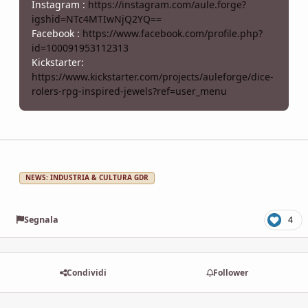
Instagram :
https://instagram.com/aule.forge?
igshid=NTc4MTIwNjQ2YQ==
Facebook :
https://www.facebook.com/profile.php?
id=100091953112313
Kickstarter:
https://www.kickstarter.com/projects/auleforge/dice-
rolers-rpg-inspired-jewels?ref=user_menu
NEWS: INDUSTRIA & CULTURA GDR
Segnala
4
Condividi
Follower