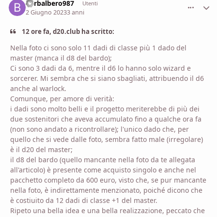
Barbalbero987
comment_
Stati
Utenti
2 Giugno 2023
3 anni
12 ore fa, d20.club ha scritto:
Nella foto ci sono solo 11 dadi di classe più 1 dado del
master (manca il d8 del bardo);
Ci sono 3 dadi da 6, mentre il d6 lo hanno solo wizard e
sorcerer. Mi sembra che si siano sbagliati, attribuendo il d6
anche al warlock.
Comunque, per amore di verità:
i dadi sono molto belli e il progetto meriterebbe di più dei
due sostenitori che aveva accumulato fino a qualche ora fa
(non sono andato a ricontrollare); l'unico dado che, per
quello che si vede dalle foto, sembra fatto male (irregolare)
è il d20 del master;
il d8 del bardo (quello mancante nella foto da te allegata
all'articolo) è presente come acquisto singolo e anche nel
pacchetto completo da 600 euro, visto che, se pur mancante
nella foto, è indirettamente menzionato, poiché dicono che
è costiuito da 12 dadi di classe +1 del master.
Ripeto una bella idea e una bella realizzazione, peccato che