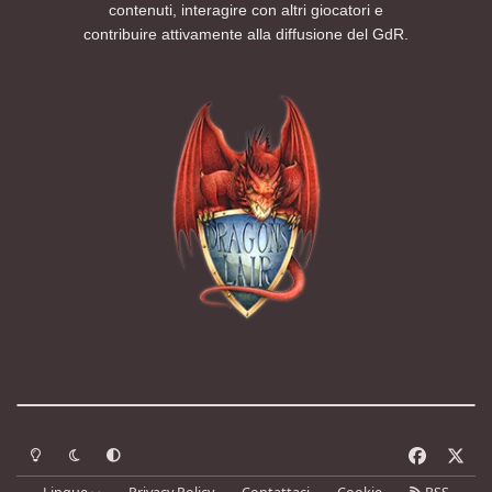
contenuti, interagire con altri giocatori e
contribuire attivamente alla diffusione del GdR.
Modalità chiara
Modalità scura
Segui la preferenza del sistema
f
x
a