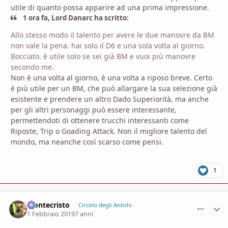
utile di quanto possa apparire ad una prima impressione.
1 ora fa, Lord Danarc ha scritto:
Allo stesso modo il talento per avere le due manovre da BM
non vale la pena. hai solo il D6 e una sola volta al giorno.
Bocciato. è utile solo se sei già BM e vuoi più manovre
secondo me.
Non è una volta al giorno, è una volta a riposo breve. Certo
è più utile per un BM, che può allargare la sua selezione già
esistente e prendere un altro Dado Superiorità, ma anche
per gli altri personaggi può essere interessante,
permettendoti di ottenere trucchi interessanti come
Riposte, Trip o Goading Attack. Non il migliore talento del
mondo, ma neanche così scarso come pensi.
1
Montecristo
comment_
Stati
Circolo degli Antichi
1 Febbraio 2019
7 anni