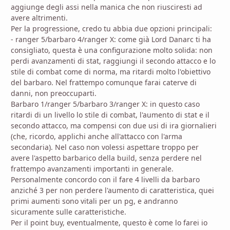
aggiunge degli assi nella manica che non riusciresti ad
avere altrimenti.
Per la progressione, credo tu abbia due opzioni principali:
- ranger 5/barbaro 4/ranger X: come già Lord Danarc ti ha
consigliato, questa è una configurazione molto solida: non
perdi avanzamenti di stat, raggiungi il secondo attacco e lo
stile di combat come di norma, ma ritardi molto l'obiettivo
del barbaro. Nel frattempo comunque farai caterve di
danni, non preoccuparti.
Barbaro 1/ranger 5/barbaro 3/ranger X: in questo caso
ritardi di un livello lo stile di combat, l'aumento di stat e il
secondo attacco, ma compensi con due usi di ira giornalieri
(che, ricordo, applichi anche all'attacco con l'arma
secondaria). Nel caso non volessi aspettare troppo per
avere l'aspetto barbarico della build, senza perdere nel
frattempo avanzamenti importanti in generale.
Personalmente concordo con il fare 4 livelli da barbaro
anziché 3 per non perdere l'aumento di caratteristica, quei
primi aumenti sono vitali per un pg, e andranno
sicuramente sulle caratteristiche.
Per il point buy, eventualmente, questo è come lo farei io