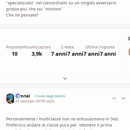
"specializzato" nel concentrami su un singolo avversario
grosso piu' che sui "minions"
Che ne pensate?
Risposte
Visualizzazioni
Creata
Ultima risposta
10
3,9k
7 anni
7 anni
7 anni
7 anni
Espandi panoramica del topic
tamriel
comment_
Stati
Circolo degli Antichi
31 Gennaio 2019
7 anni
Personalmente i multiclasse non mi entusiasmano in 5ed.
Preferisco andare di classe pura per ottenere il prima