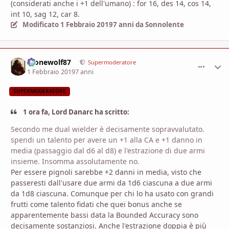
(considerati anche i +1 dell'umano) : for 16, des 14, cos 14,
int 10, sag 12, car 8.
Modificato
1 Febbraio 2019
7 anni
da Sonnolente
Alonewolf87
comment_
Stati
Supermoderatore
1 Febbraio 2019
7 anni
SUPERMODERATORE
1 ora fa, Lord Danarc ha scritto:
Secondo me dual wielder è decisamente sopravvalutato.
spendi un talento per avere un +1 alla CA e +1 danno in
media (passaggio dal d6 al d8) e l'estrazione di due armi
insieme. Insomma assolutamente no.
Per essere pignoli sarebbe +2 danni in media, visto che
passeresti dall'usare due armi da 1d6 ciascuna a due armi
da 1d8 ciascuna. Comunque per chi lo ha usato con grandi
frutti come talento fidati che quei bonus anche se
apparentemente bassi data la Bounded Accuracy sono
decisamente sostanziosi. Anche l'estrazione doppia è più