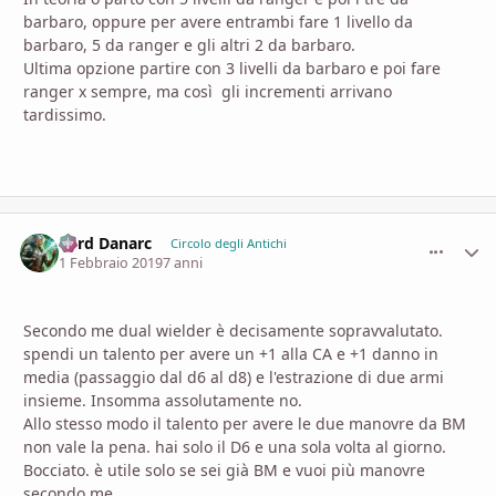
barbaro, oppure per avere entrambi fare 1 livello da
barbaro, 5 da ranger e gli altri 2 da barbaro.
Ultima opzione partire con 3 livelli da barbaro e poi fare
ranger x sempre, ma così gli incrementi arrivano
tardissimo.
Lord Danarc
comment_
Stati
Circolo degli Antichi
1 Febbraio 2019
7 anni
Secondo me dual wielder è decisamente sopravvalutato.
spendi un talento per avere un +1 alla CA e +1 danno in
media (passaggio dal d6 al d8) e l'estrazione di due armi
insieme. Insomma assolutamente no.
Allo stesso modo il talento per avere le due manovre da BM
non vale la pena. hai solo il D6 e una sola volta al giorno.
Bocciato. è utile solo se sei già BM e vuoi più manovre
secondo me.