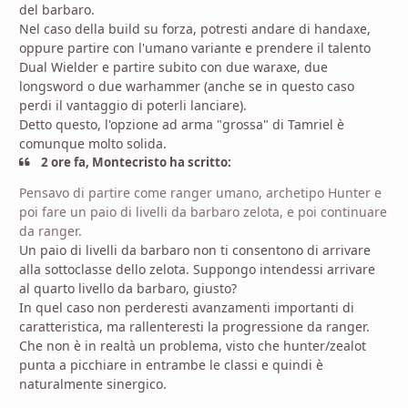
del barbaro.
Nel caso della build su forza, potresti andare di handaxe,
oppure partire con l'umano variante e prendere il talento
Dual Wielder e partire subito con due waraxe, due
longsword o due warhammer (anche se in questo caso
perdi il vantaggio di poterli lanciare).
Detto questo, l'opzione ad arma "grossa" di Tamriel è
comunque molto solida.
2 ore fa, Montecristo ha scritto:
Pensavo
di partire come ranger umano, archetipo Hunter e
poi fare un paio di livelli da barbaro zelota, e poi continuare
da ranger
.
Un paio di livelli da barbaro non ti consentono di arrivare
alla sottoclasse dello zelota. Suppongo intendessi arrivare
al quarto livello da barbaro, giusto?
In quel caso non perderesti avanzamenti importanti di
caratteristica, ma rallenteresti la progressione da ranger.
Che non è in realtà un problema, visto che hunter/zealot
punta a picchiare in entrambe le classi e quindi è
naturalmente sinergico.