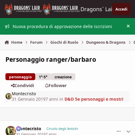
Vai al contenuto
Dragons´ Lair
Accedi
Nuova procedura di approvazione delle iscrizioni
Nas
Home
Forum
Giochi di Ruolo
Dungeons & Dragons
Personaggio ranger/barbaro
personaggio
1°-5°
creazione
Condividi
Follower
Montecristo
31 Gennaio 2019
7 anni
in
D&D 5e personaggi e mostri
Montecristo
comment_
Stati
Circolo degli Antichi
31 Gennaio 2019
7 anni