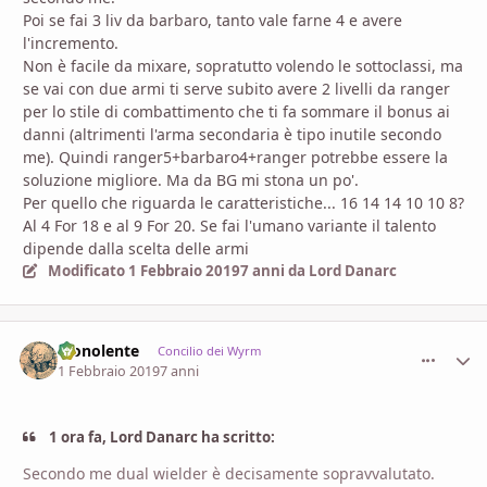
Poi se fai 3 liv da barbaro, tanto vale farne 4 e avere
l'incremento.
Non è facile da mixare, sopratutto volendo le sottoclassi, ma
se vai con due armi ti serve subito avere 2 livelli da ranger
per lo stile di combattimento che ti fa sommare il bonus ai
danni (altrimenti l'arma secondaria è tipo inutile secondo
me). Quindi ranger5+barbaro4+ranger potrebbe essere la
soluzione migliore. Ma da BG mi stona un po'.
Per quello che riguarda le caratteristiche... 16 14 14 10 10 8?
Al 4 For 18 e al 9 For 20. Se fai l'umano variante il talento
dipende dalla scelta delle armi
Modificato
1 Febbraio 2019
7 anni
da Lord Danarc
Monolente
comment_
Stati
Concilio dei Wyrm
1 Febbraio 2019
7 anni
1 ora fa, Lord Danarc ha scritto:
Secondo
me dual wielder è decisamente sopravvalutato.