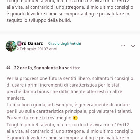
Tough è un bel talento, ma ti ricordo che avrai un d10/d12
alla vita, al contrario di uno stregone. Il mio ultimo consiglio
è quindi di vedere come si comporta il pg e poi valutare in
seguito lo sviluppo della build.
Lord Danarc
comment_
Stati
Circolo degli Antichi
2 Febbraio 2019
7 anni
22 ore fa, Sonnolente ha scritto:
Per la progressione futura sentiti libero, soltanto ti consiglio
di usare i primi incrementi di caratteristica per le stat,
perché danno binus che difficilmente otterresti in altre
maniere.
La mia linea guida, ad esempio, è generalmente di andare
per il 20 sulla caratteristica principale, poi valutare i talenti.
Poi vedi tu come ti trovi meglio
🙂
Tough è un bel talento, ma ti ricordo che avrai un d10/d12
alla vita, al contrario di uno stregone. Il mio ultimo consiglio
è quindi di vedere come si comporta il pg e poi valutare in