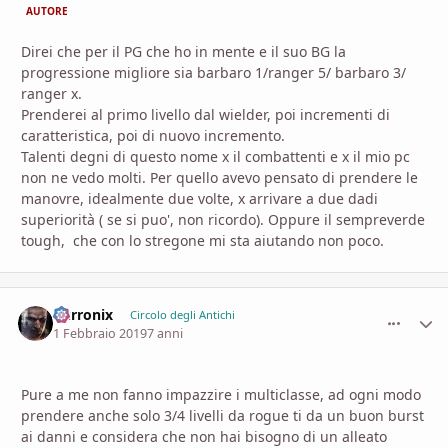
AUTORE
Direi che per il PG che ho in mente e il suo BG la
progressione migliore sia barbaro 1/ranger 5/ barbaro 3/
ranger x.
Prenderei al primo livello dal wielder, poi incrementi di
caratteristica, poi di nuovo incremento.
Talenti degni di questo nome x il combattenti e x il mio pc
non ne vedo molti. Per quello avevo pensato di prendere le
manovre, idealmente due volte, x arrivare a due dadi
superiorità ( se si puo', non ricordo). Oppure il sempreverde
tough, che con lo stregone mi sta aiutando non poco.
Burronix
comment_
Stati
Circolo degli Antichi
1 Febbraio 2019
7 anni
Pure a me non fanno impazzire i multiclasse, ad ogni modo
prendere anche solo 3/4 livelli da rogue ti da un buon burst
ai danni e considera che non hai bisogno di un alleato