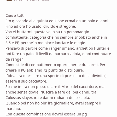
Ciao a tutti.
Sto giocando alla quinta edizione ormai da un paio di anni.
Fino ad ora ho usato druido e stregone.
Vorrei buttarmi questa volta su un personaggio
combattente, categoria che ho sempre snobbato anche in
3.5 e PF, perche' a me piace lanciare le magie.
Pensavo di partire come ranger umano, archetipo Hunter e
poi fare un paio di livelli da barbaro zelota, e poi continuare
da ranger.
Come stile di combattimento opterei per le due armi. Per
creare il PG abbiamo 72 punti da distribuire.
L'idea era di essere una specie di prescelto della divinita',
essere il suo cacciatore.
So che in ira non posso usare il Mario del cacciatore, ma
anche senza dovrei riuscire a fare dei bei danni, tra
Colossus slayer, ira e danni radianti dello zelota.
Quando poi non ho piu' ire giornaliere, avrei sempre il
marchio.
Con questa combinazione dovrei essere un pg