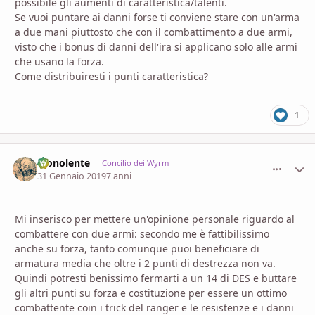
possibile gli aumenti di caratteristica/talenti.
Se vuoi puntare ai danni forse ti conviene stare con un'arma
a due mani piuttosto che con il combattimento a due armi,
visto che i bonus di danni dell'ira si applicano solo alle armi
che usano la forza.
Come distribuiresti i punti caratteristica?
1
Monolente
comment_
Stati
Concilio dei Wyrm
31 Gennaio 2019
7 anni
Mi inserisco per mettere un'opinione personale riguardo al
combattere con due armi: secondo me è fattibilissimo
anche su forza, tanto comunque puoi beneficiare di
armatura media che oltre i 2 punti di destrezza non va.
Quindi potresti benissimo fermarti a un 14 di DES e buttare
gli altri punti su forza e costituzione per essere un ottimo
combattente coin i trick del ranger e le resistenze e i danni