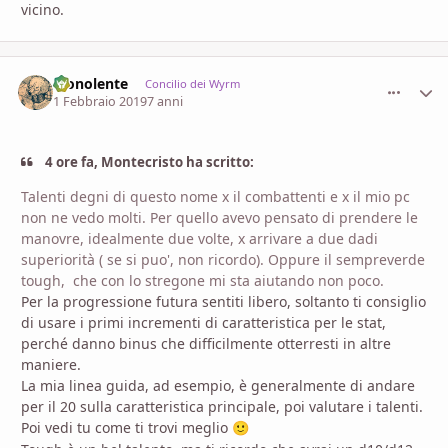
vicino.
Monolente
comment_
Stati
Concilio dei Wyrm
1 Febbraio 2019
7 anni
4 ore fa, Montecristo ha scritto:
Talenti
degni di questo nome x il combattenti e x il mio pc
non ne vedo molti. Per quello avevo pensato di prendere le
manovre, idealmente due volte, x arrivare a due dadi
superiorità
( se si puo', non ricordo). Oppure il sempreverde
tough
, che con lo stregone mi sta aiutando non poco.
Per la progressione futura sentiti libero, soltanto ti consiglio
di usare i primi incrementi di caratteristica per le stat,
perché danno binus che difficilmente otterresti in altre
maniere.
La mia linea guida, ad esempio, è generalmente di andare
per il 20 sulla caratteristica principale, poi valutare i talenti.
Poi vedi tu come ti trovi meglio
🙂