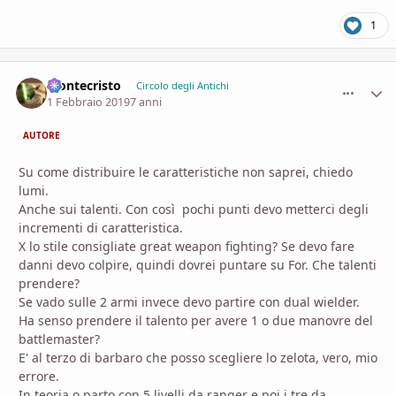
1
Montecristo
comment_
Stati
Circolo degli Antichi
1 Febbraio 2019
7 anni
AUTORE
Su come distribuire le caratteristiche non saprei, chiedo
lumi.
Anche sui talenti. Con così pochi punti devo metterci degli
incrementi di caratteristica.
X lo stile consigliate great weapon fighting? Se devo fare
danni devo colpire, quindi dovrei puntare su For. Che talenti
prendere?
Se vado sulle 2 armi invece devo partire con dual wielder.
Ha senso prendere il talento per avere 1 o due manovre del
battlemaster?
E' al terzo di barbaro che posso scegliere lo zelota, vero, mio
errore.
In teoria o parto con 5 livelli da ranger e poi i tre da