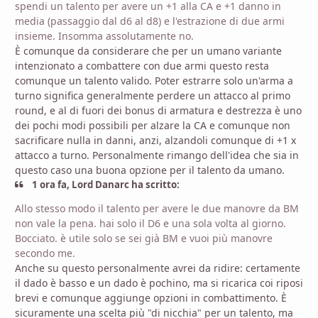
spendi un talento per avere un +1 alla CA e +1 danno in
media (passaggio dal d6 al d8) e l'estrazione
di due armi
insieme. Insomma assolutamente no
.
È comunque da considerare che per un umano variante
intenzionato a combattere con due armi questo resta
comunque un talento valido. Poter estrarre solo un'arma a
turno significa generalmente perdere un attacco al primo
round, e al di fuori dei bonus di armatura e destrezza è uno
dei pochi modi possibili per alzare la CA e comunque non
sacrificare nulla in danni, anzi, alzandoli comunque di +1 x
attacco a turno. Personalmente rimango dell'idea che sia in
questo caso una buona opzione per il talento da umano.
1 ora fa, Lord Danarc ha scritto:
Allo
stesso modo il talento per avere le due manovre da BM
non vale la pena. hai solo il D6 e una sola volta al giorno.
Bocciato. è utile solo se sei già BM e vuoi più manovre
secondo
me
.
Anche su questo personalmente avrei da ridire: certamente
il dado è basso e un dado è pochino, ma si ricarica coi riposi
brevi e comunque aggiunge opzioni in combattimento. È
sicuramente una scelta più "di nicchia" per un talento, ma