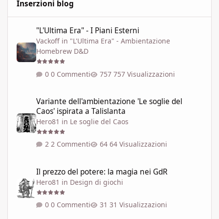
Inserzioni blog
"L'Ultima Era" - I Piani Esterni
"L'Ultima Era" - I Piani Esterni
Vackoff
in
"L'Ultima Era" - Ambientazione
Homebrew D&D
0 Commenti
757 Visualizzazioni
Variante dell'ambientazione 'Le soglie del Caos' ispirata a Talisla
Variante dell'ambientazione 'Le soglie del
Caos' ispirata a Talislanta
Hero81
in
Le soglie del Caos
2 Commenti
64 Visualizzazioni
Il prezzo del potere: la magia nei GdR
Il prezzo del potere: la magia nei GdR
Hero81
in
Design di giochi
0 Commenti
31 Visualizzazioni