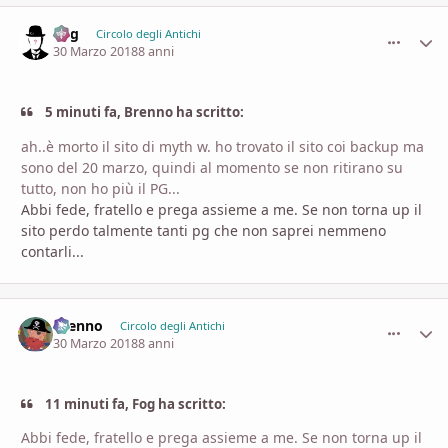
Fog
comment_
Stati
Circolo degli Antichi
30 Marzo 2018
8 anni
5 minuti fa, Brenno ha scritto:
ah..è morto il sito di myth w. ho trovato il sito coi backup ma
sono del 20 marzo, quindi al momento se non ritirano su
tutto, non ho più il PG...
Abbi fede, fratello e prega assieme a me. Se non torna up il
sito perdo talmente tanti pg che non saprei nemmeno
contarli...
Brenno
comment_
Stati
Circolo degli Antichi
30 Marzo 2018
8 anni
11 minuti fa, Fog ha scritto:
Abbi fede, fratello e prega assieme a me. Se non torna up il