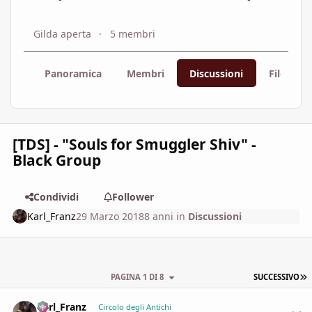
Gilda aperta
5 membri
Panoramica
Membri
Discussioni
File
[TDS] - "Souls for Smuggler Shiv" -
Black Group
Condividi
Follower
Karl_Franz
29 Marzo 2018
8 anni
in
Discussioni
U
PAGINA 1 DI 8
SUCCESSIVO
Karl_Franz
comment_
Stati
Circolo degli Antichi