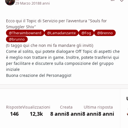
29 Marzo 2018
8 anni
Ecco qui il Topic di Servizio per l'avventura "Souls for
Smuggler Shiv"
@Theraimbownerd
@Lamadanzante
@Fog
@Brenno
@brunno
(ti taggo qui che non mi fa mandare gli inviti)
Come al solito, qui potete dialogare Off Topic di aspetti che
è meglio non trattare in game. Inoltre, potete trasferivi qui
per facilitare e discutere sulla composizione del gruppo
iniziale
Buona creazione del Personaggio!
Risposte
Visualizzazioni
Creata
Ultima risposta
146
12,3k
8 anni
8 anni
8 anni
8 anni