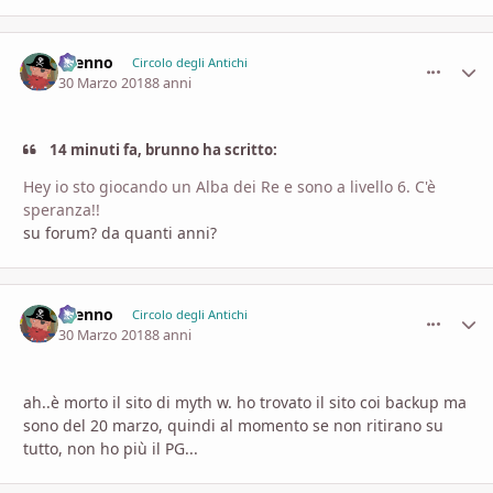
Brenno
comment_
Stati
Circolo degli Antichi
30 Marzo 2018
8 anni
14 minuti fa, brunno ha scritto:
Hey io sto giocando un Alba dei Re e sono a livello 6. C'è
speranza!!
su forum? da quanti anni?
Brenno
comment_
Stati
Circolo degli Antichi
30 Marzo 2018
8 anni
ah..è morto il sito di myth w. ho trovato il sito coi backup ma
sono del 20 marzo, quindi al momento se non ritirano su
tutto, non ho più il PG...