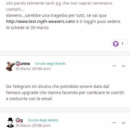
sito perdo talmente tanti pg che non saprei nemmeno
contarli...
davvero...sarebbe una tragedia per tutti, se vai qua
http://www.test.myth-weavers.com/
e ti logghi puoi vedere
le schede al 20 marzo
1
brunno
comment_
Stati
Circolo degli Antichi
30 Marzo 2018
8 anni
Da Telegram mi dicono che potrebbe essere dato dal
famoso upgrade che stanno facendo per cambiare le userID
e sostiuirle con le email
Fog
comment_
Stati
Circolo degli Antichi
30 Marzo 2018
8 anni