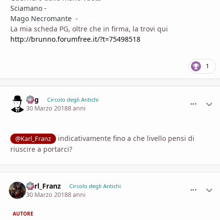
Sciamano -
@Theraimbownerd
Mago Necromante -
@Fog
La mia scheda PG, oltre che in firma, la trovi qui
http://brunno.forumfree.it/?t=75498518
1
Fog
comment_
Stati
Circolo degli Antichi
30 Marzo 2018
8 anni
indicativamente fino a che livello pensi di
@Karl_Franz
riuscire a portarci?
Karl_Franz
comment_
Stati
Circolo degli Antichi
30 Marzo 2018
8 anni
AUTORE