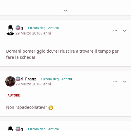
Espandi panoramica del topic
Fog
comment_
Stati
Circolo degli Antichi
29 Marzo 2018
8 anni
Domani pomeriggio dovrei riuscire a trovare il tempo per
fare la scheda!
Karl_Franz
comment_
Stati
Circolo degli Antichi
29 Marzo 2018
8 anni
AUTORE
Non "spadecollatevi"
Fog
comment_
Stati
Circolo degli Antichi