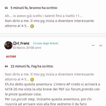
5 minuti fa, brunno ha scritto:
Ah... io avevo già scelto i talenti fino a livello 11...
Non dirlo a me. Il mio pg inizia a diventare interessante
attorno al 4-5...
Karl_Franz
comment_
Stati
Circolo degli Antichi
30 Marzo 2018
8 anni
AUTORE
22 minuti fa, Fog ha scritto:
Non dirlo a me. Il mio pg inizia a diventare interessante
attorno al 4-5...
Eh,ho detto questa avventura. L'intero AP credo si arriverà a
lvl18-20 ma vista la.vita breve dei PbF sui forum,prendo con
le.pinze qualsiasi cosa.
Per cui,piccoli step. Iniziamo questa avventura, poi chi
riuscirà ad arrivare vivo alla.fine vedremo il da farsi