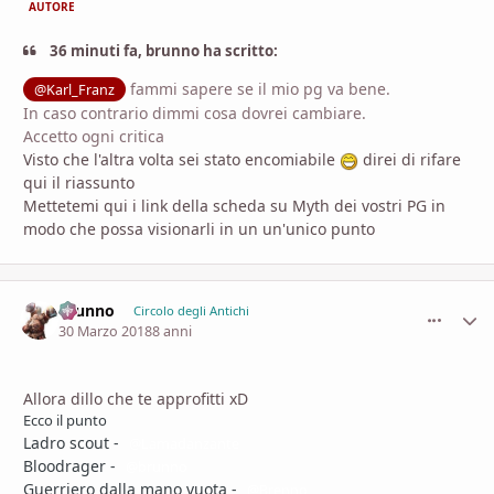
AUTORE
36 minuti fa, brunno ha scritto:
fammi sapere se il mio pg va bene.
@Karl_Franz
In caso contrario dimmi cosa dovrei cambiare.
Accetto ogni critica
Visto che l'altra volta sei stato encomiabile
direi di rifare
qui il riassunto
Mettetemi qui i link della scheda su Myth dei vostri PG in
modo che possa visionarli in un un'unico punto
brunno
comment_
Stati
Circolo degli Antichi
30 Marzo 2018
8 anni
Allora dillo che te approfitti xD
Ecco il punto
Ladro scout -
@Lamadanzante
Bloodrager -
@brunno
Guerriero dalla mano vuota -
@Brenno