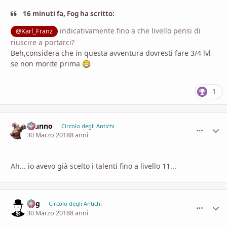
16 minuti fa, Fog ha scritto:
indicativamente fino a che livello pensi di
@Karl_Franz
riuscire a portarci?
Beh,considera che in questa avventura dovresti fare 3/4 lvl
se non morite prima
1
brunno
comment_
Stati
Circolo degli Antichi
30 Marzo 2018
8 anni
Ah... io avevo già scelto i talenti fino a livello 11...
Fog
comment_
Stati
Circolo degli Antichi
30 Marzo 2018
8 anni