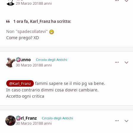
29 Marzo 2018
8 anni
1 ora fa, Karl_Franz ha scritto:
Non "spadecollatevi"
Come prego? XD
brunno
comment_
Stati
Circolo degli Antichi
30 Marzo 2018
8 anni
fammi sapere se il mio pg va bene.
@Karl_Franz
In caso contrario dimmi cosa dovrei cambiare.
Accetto ogni critica
Karl_Franz
comment_
Stati
Circolo degli Antichi
30 Marzo 2018
8 anni