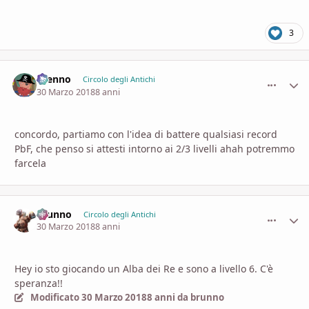
3
Brenno
comment_
Stati
Circolo degli Antichi
30 Marzo 2018
8 anni
concordo, partiamo con l'idea di battere qualsiasi record
PbF, che penso si attesti intorno ai 2/3 livelli ahah potremmo
farcela
brunno
comment_
Stati
Circolo degli Antichi
30 Marzo 2018
8 anni
Hey io sto giocando un Alba dei Re e sono a livello 6. C'è
speranza!!
Modificato
30 Marzo 2018
8 anni
da brunno