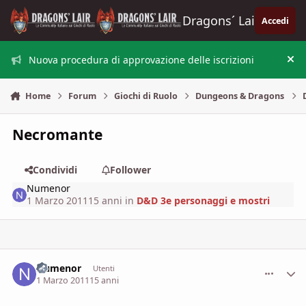
Vai al contenuto
Dragons´ Lair
Accedi
Nuova procedura di approvazione delle iscrizioni
Nas
Home
Forum
Giochi di Ruolo
Dungeons & Dragons
Necromante
Condividi
Follower
Numenor
1 Marzo 2011
15 anni
in
D&D 3e personaggi e mostri
Numenor
comment_
Stati
Utenti
1 Marzo 2011
15 anni