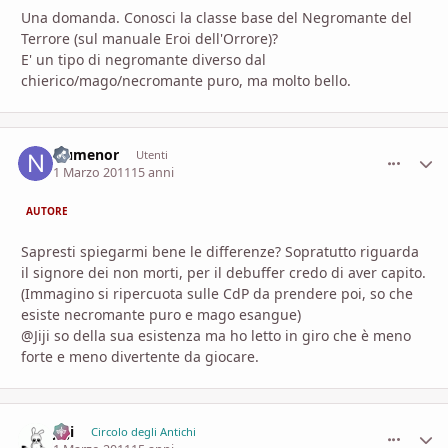
Una domanda. Conosci la classe base del Negromante del
Terrore (sul manuale Eroi dell'Orrore)?
E' un tipo di negromante diverso dal
chierico/mago/necromante puro, ma molto bello.
Numenor
comment_
Stati
Utenti
1 Marzo 2011
15 anni
AUTORE
Sapresti spiegarmi bene le differenze? Sopratutto riguarda
il signore dei non morti, per il debuffer credo di aver capito.
(Immagino si ripercuota sulle CdP da prendere poi, so che
esiste necromante puro e mago esangue)
@Jiji so della sua esistenza ma ho letto in giro che è meno
forte e meno divertente da giocare.
Ji ji
comment_
Stati
Circolo degli Antichi