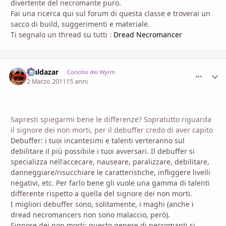
divertente del necromante puro.
Fai una ricerca qui sul forum di questa classe e troverai un
sacco di build, suggerimenti e materiale.
Ti segnalo un thread su tutti :
Dread Necromancer
Maldazar
comment_
Stati
Concilio dei Wyrm
2 Marzo 2011
15 anni
Sapresti spiegarmi bene le differenze? Sopratutto riguarda
il signore dei non morti, per il debuffer credo di aver capito
Debuffer: i tuoi incantesimi e talenti verteranno sul
debilitare il più possibile i tuoi avversari. Il debuffer si
specializza nell'accecare, nauseare, paralizzare, debilitare,
danneggiare/risucchiare le caratteristiche, infliggere livelli
negativi, etc. Per farlo bene gli vuole una gamma di talenti
differente rispetto a quella del signore dei non morti.
I migliori debuffer sono, solitamente, i maghi (anche i
dread necromancers non sono malaccio, però).
Signore dei non morti: questo genere di necromanti si