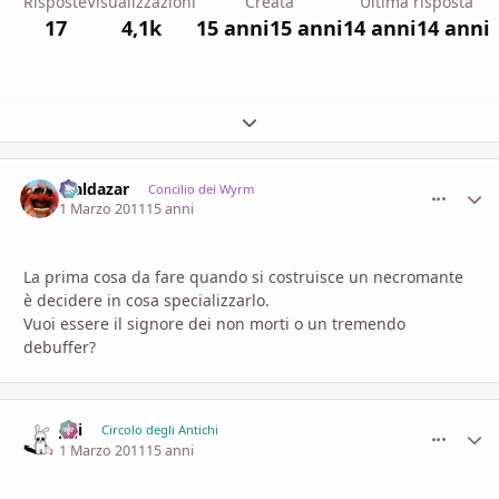
Risposte
Visualizzazioni
Creata
Ultima risposta
17
4,1k
15 anni
15 anni
14 anni
14 anni
Espandi panoramica del topic
Maldazar
comment_
Stati
Concilio dei Wyrm
1 Marzo 2011
15 anni
La prima cosa da fare quando si costruisce un necromante
è decidere in cosa specializzarlo.
Vuoi essere il signore dei non morti o un tremendo
debuffer?
Ji ji
comment_
Stati
Circolo degli Antichi
1 Marzo 2011
15 anni