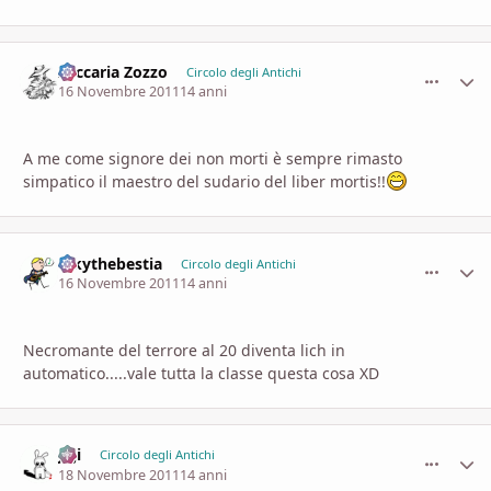
Zaccaria Zozzo
comment_
Stati
Circolo degli Antichi
16 Novembre 2011
14 anni
A me come signore dei non morti è sempre rimasto
simpatico il maestro del sudario del liber mortis!!
Rikythebestia
comment_
Stati
Circolo degli Antichi
16 Novembre 2011
14 anni
Necromante del terrore al 20 diventa lich in
automatico.....vale tutta la classe questa cosa XD
Ji ji
comment_
Stati
Circolo degli Antichi
18 Novembre 2011
14 anni