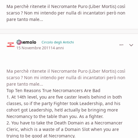
Ma perchè ritenete il Necromante Puro (Liber Mortis) così
scarso ? Non mi intendo per nulla di incantatori però non
pare tanto male...
smemolo
comment_
Stati
Circolo degli Antichi
15 Novembre 2011
14 anni
Ma perchè ritenete il Necromante Puro (Liber Mortis) così
scarso ? Non mi intendo per nulla di incantatori però non
pare tanto male...
Top Ten Reasons True Necromancers Are Bad
1. At 14th level, you are five caster levels behind in both
classes, so if the party Fighter took Leadership, and his
cohort got Leadership, he’d actually be bringing more
Necromancy to the table than you. As a fighter.
2. You have to take the Death Domain as a Necromancer
Cleric, which is a waste of a Domain Slot when you are
trying to be good at Necromancy.