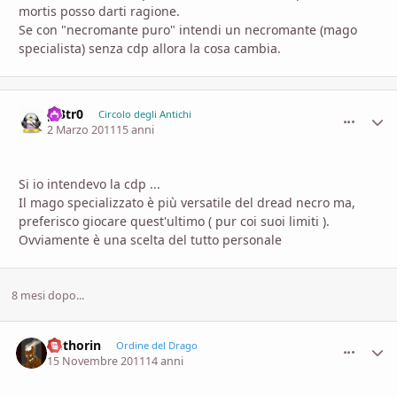
mortis posso darti ragione.
Se con "necromante puro" intendi un necromante (mago
specialista) senza cdp allora la cosa cambia.
pi3tr0
comment_
Stati
Circolo degli Antichi
2 Marzo 2011
15 anni
Si io intendevo la cdp ...
Il mago specializzato è più versatile del dread necro ma,
preferisco giocare quest'ultimo ( pur coi suoi limiti ).
Ovviamente è una scelta del tutto personale
8 mesi dopo...
Dethorin
comment_
Stati
Ordine del Drago
15 Novembre 2011
14 anni