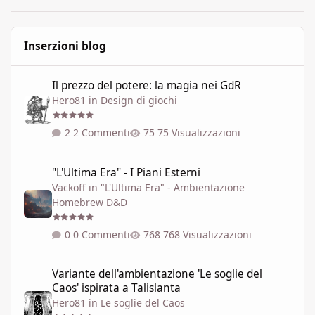
Inserzioni blog
Il prezzo del potere: la magia nei GdR
Il prezzo del potere: la magia nei GdR
Hero81
in
Design di giochi
2 Commenti
75 Visualizzazioni
"L'Ultima Era" - I Piani Esterni
"L'Ultima Era" - I Piani Esterni
Vackoff
in
"L'Ultima Era" - Ambientazione
Homebrew D&D
0 Commenti
768 Visualizzazioni
Variante dell'ambientazione 'Le soglie del Caos' ispirata a Talisla
Variante dell'ambientazione 'Le soglie del
Caos' ispirata a Talislanta
Hero81
in
Le soglie del Caos