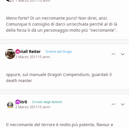
1 Marzo 2011
15 anni
Meno forte? Di un necromante puro? Non direi, anzi.
Comunque ti consiglio di darci un'occhiata perché al di là
della forza ti dà un personaggio molto più "necromante".
Metall Reiter
comment_
Stati
Ordine del Drago
2 Marzo 2011
15 anni
oppure, sul manuale Dragon Compendium, guardati il
death master.
pi3tr0
comment_
Stati
Circolo degli Antichi
2 Marzo 2011
15 anni
Il necromante del terrore è molto più potente, flavour e