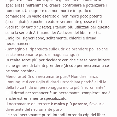
specializza nell'animare, creare, controllare e potenziare i
non morti. Un signore dei non morti è in grado di
comandare un vasto esercito di non morti poco potenti
(sconsigliato) o poche creature veramente grosse e forti
(vedi
zombi idra a 12 teste
). I talenti più utilizzati per questo
sono la serie di Artigiano dei Cadaveri del liber mortis.
I migliori signori sono, solitamente, chierici e dread
necromancers.
(Immagino si ripercuota sulle CdP da prendere poi, so che
esiste necromante puro e mago esangue)
In realtà serve più per decidere con che classe base inizare
e che genere di talenti prendere (di cdp per necromanti ce
ne sono pochine).
Meno forte? Di un necromante puro? Non direi, anzi.
Comunque ti consiglio di darci un'occhiata perché al di là
della forza ti dà un personaggio molto più "necromante"
Si, il dread necromancer è un necromante "completo", ma è
anche estremamente specializzato.
Il necromante del terrore
è molto più potente
, flavour e
divertente del necromante puro
Se con "necromante puro" intendi l'orrenda cdp del liber