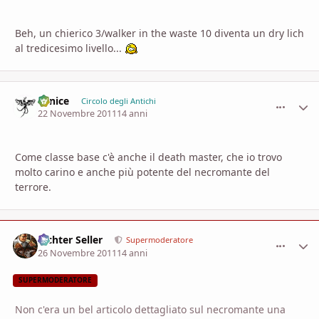
Beh, un chierico 3/walker in the waste 10 diventa un dry lich
al tredicesimo livello...
Fenice
comment_
Stati
Circolo degli Antichi
22 Novembre 2011
14 anni
Come classe base c'è anche il death master, che io trovo
molto carino e anche più potente del necromante del
terrore.
Richter Seller
comment_
Stati
Supermoderatore
26 Novembre 2011
14 anni
SUPERMODERATORE
Non c'era un bel articolo dettagliato sul necromante una