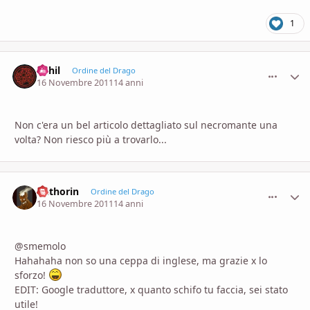
1
Vehil
comment_
Stati
Ordine del Drago
16 Novembre 2011
14 anni
Non c'era un bel articolo dettagliato sul necromante una
volta? Non riesco più a trovarlo...
Dethorin
comment_
Stati
Ordine del Drago
16 Novembre 2011
14 anni
@smemolo
Hahahaha non so una ceppa di inglese, ma grazie x lo
sforzo!
EDIT: Google traduttore, x quanto schifo tu faccia, sei stato
utile!