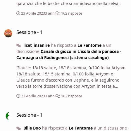
garanzia che le bestie che si annidavano nella selva
sarebbero rimasti nel loro "territorio" per tutta la
23 Aprile 2023
3 anni
162 risposte
traversata. Arrivati ai piedi della torre di osservazione, il
gruppo si trovò dinnanzi una struttura spettrale: era
Sessione - 1
una alta torre fatta da sbarre di ferro, per lo più cava
Sessione - 1
con un'unica scala a chiocciola che portava in cima,
dove vi era una piccola struttura simile a un cubo di
licet_insanire
ha risposto a
Le Fantome
a un
ferro e acciaio con alcune vetrate e dei balconcini. (La
discussione
Canale di gioco in L'isola della panacea -
torre di osservazione come vi si presenta davanti)
Campagna di Radiogenesi (sistema casalingo)
Glauce: 18/18 salute, 18/18 stamina, 0/100 follia Artyom:
18/18 salute, 15/15 stamina, 0/100 follia Artyom e
Glauce furono d'accordo con Daphne, e la seguirono
verso la torre d'osservazione con Artyom in testa e
Glauce in coda che trainava il carretto.
23 Aprile 2023
3 anni
162 risposte
Sessione - 1
Sessione - 1
Bille Boo
ha risposto a
Le Fantome
a un discussione