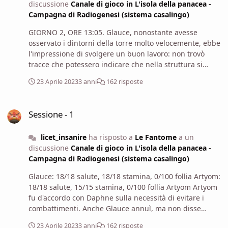
discussione
Canale di gioco in L'isola della panacea -
Campagna di Radiogenesi (sistema casalingo)
GIORNO 2, ORE 13:05. Glauce, nonostante avesse
osservato i dintorni della torre molto velocemente, ebbe
l'impressione di svolgere un buon lavoro: non trovò
tracce che potessero indicare che nella struttura si
annidasse una qualche creatura. Viceversa, trovò un
23 Aprile 2023
3 anni
162 risposte
cancello con dietro alcuni barili di ferro: forse vi si
poteva reperire qualcosa di utile provando a setacciarli.
Sessione - 1
(Glauce supera la prova e ottiene +1 exp.; l'alienista
Sessione - 1
trova anche un luogo idoneo al setaccio.)
licet_insanire
ha risposto a
Le Fantome
a un
discussione
Canale di gioco in L'isola della panacea -
Campagna di Radiogenesi (sistema casalingo)
Glauce: 18/18 salute, 18/18 stamina, 0/100 follia Artyom:
18/18 salute, 15/15 stamina, 0/100 follia Artyom Artyom
fu d'accordo con Daphne sulla necessità di evitare i
combattimenti. Anche Glauce annuì, ma non disse
nulla. Glauce Intanto che i compagni si scambiavano di
23 Aprile 2023
3 anni
162 risposte