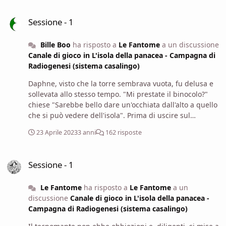
Sessione - 1
Sessione - 1
Bille Boo
ha risposto a
Le Fantome
a un discussione
Canale di gioco in L'isola della panacea - Campagna di
Radiogenesi (sistema casalingo)
Daphne, visto che la torre sembrava vuota, fu delusa e
sollevata allo stesso tempo. "Mi prestate il binocolo?"
chiese "Sarebbe bello dare un'occhiata dall'alto a quello
che si può vedere dell'isola". Prima di uscire sul
balcone, però, lo saggiò con prudenza per assicurarsi
23 Aprile 2023
3 anni
162 risposte
che reggesse il suo peso: al minimo segno di cedimento
si tenne pronta a ritrarsi.
Sessione - 1
Sessione - 1
Le Fantome
ha risposto a
Le Fantome
a un
discussione
Canale di gioco in L'isola della panacea -
Campagna di Radiogenesi (sistema casalingo)