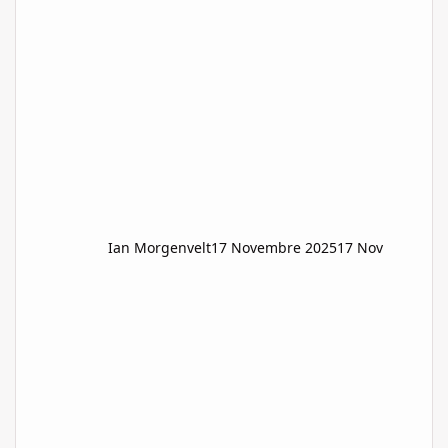
Kydonia, che sembra strettamente legata alla
produzione della copia del Fuoco di
Prometeo, e le Forgerie Nazionali Kydoniane,
uno spettro riemerso dal passato di Ler
Ian Morgenvelt
17 Novembre 2025
17 Nov