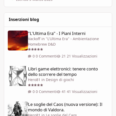
Inserzioni blog
"L'Ultima Era" - I Piani Interni
"L'Ultima Era" - I Piani Interni
Vackoff
in
"L'Ultima Era" - Ambientazione
Homebrew D&D
0 Commenti
21 Visualizzazioni
Libri game elettronici: tenere conto dello scorrere del tempo
Libri game elettronici: tenere conto
dello scorrere del tempo
Hero81
in
Design di giochi
0 Commenti
41 Visualizzazioni
Le soglie del Caos (nuova versione): Il mondo di Valdora.
Le soglie del Caos (nuova versione): Il
mondo di Valdora.
Hero81
in
Le soglie del Caos