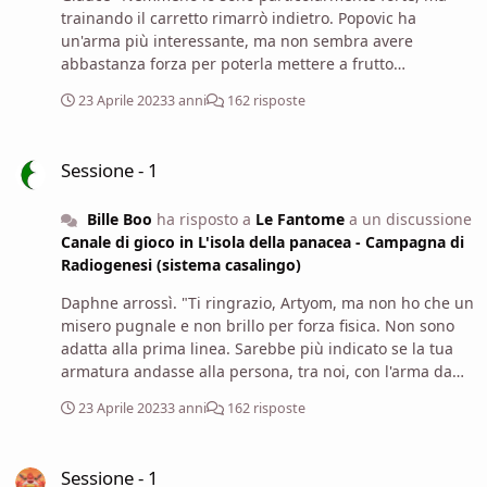
trainando il carretto rimarrò indietro. Popovic ha
un'arma più interessante, ma non sembra avere
abbastanza forza per poterla mettere a frutto
completamente, e anch'io credo che per me sia un po'
23 Aprile 2023
3 anni
162 risposte
pesante. Sei davvero sicura di non volere un'armatura
più coriacea, Daphne? Il mio falcetto non sembra molto
Sessione - 1
migliore del tuo pugnale."
Sessione - 1
Bille Boo
ha risposto a
Le Fantome
a un discussione
Canale di gioco in L'isola della panacea - Campagna di
Radiogenesi (sistema casalingo)
Daphne arrossì. "Ti ringrazio, Artyom, ma non ho che un
misero pugnale e non brillo per forza fisica. Non sono
adatta alla prima linea. Sarebbe più indicato se la tua
armatura andasse alla persona, tra noi, con l'arma da
mischia più efficace". Poi aggiunse: "Appena fatto
23 Aprile 2023
3 anni
162 risposte
questo cambio di armatura, vorrei fare un giro intorno
alla base della torre, in cerca di orme o escrementi che
Sessione - 1
possano dare indizi su eventuali abitanti, prima di
Sessione - 1
salire"