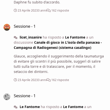
Daphne fu subito d'accordo.
23 Aprile 2023
3 anni
162 risposte
Sessione - 1
Sessione - 1
licet_insanire
ha risposto a
Le Fantome
a un
discussione
Canale di gioco in L'isola della panacea -
Campagna di Radiogenesi (sistema casalingo)
Glauce, accogliendo il suggerimento della taumaturga
di evitare gli scontri il più possibile, suggerì di salire
tutti sulla torre e di tralasciare, per il momento, il
setaccio dei dintorni.
23 Aprile 2023
3 anni
162 risposte
Sessione - 1
Sessione - 1
Le Fantome
ha risposto a
Le Fantome
a un