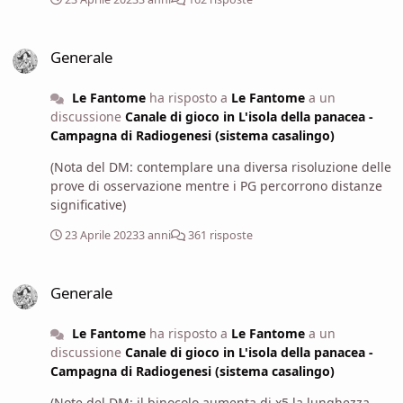
circostante, sfruttando la maggior portata visiva offerta
dal binocolo di Popovič. Fu una scelta saggia: per i primi
Generale
750 m, infatti, il tecnomante non osservò nulla di
Generale
significativo con il suo binocolo. Ma, negli ultimi 500 m,
scorse qualcosa nel fitto della selva che circondava e
Le Fantome
ha risposto a
Le Fantome
a un
avvolgeva la strada.
discussione
Canale di gioco in L'isola della panacea -
Campagna di Radiogenesi (sistema casalingo)
(Nota del DM: contemplare una diversa risoluzione delle
prove di osservazione mentre i PG percorrono distanze
significative)
23 Aprile 2023
3 anni
361 risposte
Generale
Generale
Le Fantome
ha risposto a
Le Fantome
a un
discussione
Canale di gioco in L'isola della panacea -
Campagna di Radiogenesi (sistema casalingo)
(Note del DM: il binocolo aumenta di x5 la lunghezza