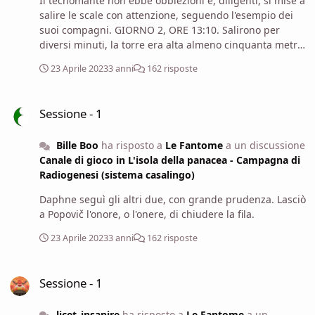
Il tecnomante non ebbe obbiezioni e, diligenti, si mise a
salire le scale con attenzione, seguendo l'esempio dei
suoi compagni. GIORNO 2, ORE 13:10. Salirono per
diversi minuti, la torre era alta almeno cinquanta metri,
un'altezza non indifferente: quando arrivarono in cima,
23 Aprile 2023
3 anni
162 risposte
il gruppo entrò in una stanza quadrata: il suo interno
era spoglio: vi era solo sporcizia e detriti, oltre che
Sessione - 1
alcuni dispositivi prebellici che apparivano ormai
Sessione - 1
inservibili da quanto erano ammalorati.
Bille Boo
ha risposto a
Le Fantome
a un discussione
Canale di gioco in L'isola della panacea - Campagna di
Radiogenesi (sistema casalingo)
Daphne seguì gli altri due, con grande prudenza. Lasciò
a Popovič l'onore, o l'onere, di chiudere la fila.
23 Aprile 2023
3 anni
162 risposte
Sessione - 1
Sessione - 1
licet_insanire
ha risposto a
Le Fantome
a un