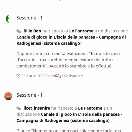
protezioni, Glauce diede una rapida occhiata ai dintorni
della torre, cercando tracce di vita di qualche creatura
Sessione - 1
che avesse potuto rendere la torre il suo rifugio. Ascoltò
Sessione - 1
con attenzione i suoni che provenivano dall'alto e,
aggirando la torre, cercò tracce di escrementi, come
Bille Boo
ha risposto a
Le Fantome
a un discussione
saggiamente suggerito da Daphne. [Glauce esegue una
Canale di gioco in L'isola della panacea - Campagna di
prova di percezione con dado, impiegando 5 minuti, con
Radiogenesi (sistema casalingo)
risultato 22]
Daphne annuì con molta esitazione. "In questo caso,
d'accordo... ma sarebbe meglio evitare del tutto i
combattimenti". Accettò lo scambio e lo effettuò.
23 Aprile 2023
3 anni
162 risposte
Sessione - 1
Sessione - 1
licet_insanire
ha risposto a
Le Fantome
a un
discussione
Canale di gioco in L'isola della panacea -
Campagna di Radiogenesi (sistema casalingo)
Glauce "Nemmeno io sono particolarmente forte, ma