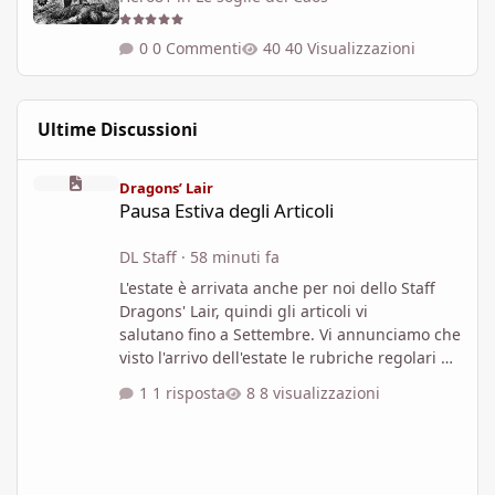
0 Commenti
40 Visualizzazioni
Ultime Discussioni
Pausa Estiva degli Articoli
Dragons’ Lair
Pausa Estiva degli Articoli
DL Staff
·
58 minuti fa
L'estate è arrivata anche per noi dello Staff
Dragons' Lair, quindi gli articoli vi
salutano fino a Settembre. Vi annunciamo che
visto l'arrivo dell'estate le rubriche regolari di
articoli che vi vengono presentati dalla D'L
1 risposta
8 visualizzazioni
saranno sospesi fino a Settembre, così da
dare allo Staff possibilità di godersi delle
meritate vacanze. Saranno comunque ancora
pubblicati eventuali News su prodotti,