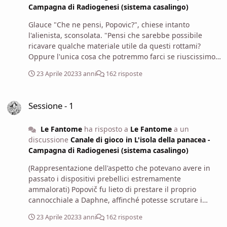
Campagna di Radiogenesi (sistema casalingo)
avuto bisogno di qualche strumento per "smontare" il
tutto o farlo per lo meno a pezzi.
Glauce "Che ne pensi, Popovic?", chiese intanto
l'alienista, sconsolata. "Pensi che sarebbe possibile
ricavare qualche materiale utile da questi rottami?
Oppure l'unica cosa che potremmo farci se riuscissimo
a raccoglierli sarebbe utilizzarli come rottami per
23 Aprile 2023
3 anni
162 risposte
armature?"
Sessione - 1
Sessione - 1
Le Fantome
ha risposto a
Le Fantome
a un
discussione
Canale di gioco in L'isola della panacea -
Campagna di Radiogenesi (sistema casalingo)
(Rappresentazione dell'aspetto che potevano avere in
passato i dispositivi prebellici estremamente
ammalorati) Popovič fu lieto di prestare il proprio
cannocchiale a Daphne, affinché potesse scrutare i
dintorni della zona. L'avvisò, tuttavia, di fare attenzione
23 Aprile 2023
3 anni
162 risposte
a quanto fosse solida la balconata prima di uscire.