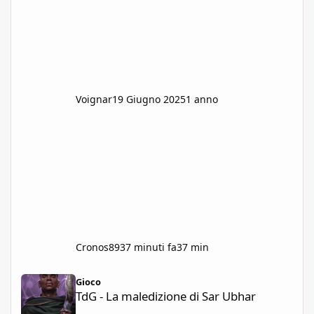
lunga fila in marcia di orchi e orchesse,
giovani
Voignar
19 Giugno 2025
1 anno
Cronos89
37 minuti fa
37 min
TdG - La maledizione di Sar Ubhar
Gioco
TdG - La maledizione di Sar Ubhar