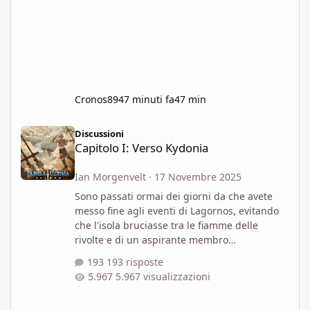
Cronos89
47 minuti fa
47 min
Capitolo I: Verso Kydonia
Discussioni
Capitolo I: Verso Kydonia
Ian Morgenvelt
·
17 Novembre 2025
Sono passati ormai dei giorni da che avete
messo fine agli eventi di Lagornos, evitando
che l'isola bruciasse tra le fiamme delle
rivolte e di un aspirante membro
dell'organizzazione contro cui combattete.
193 risposte
Non avete ancora avuto modo di contattare
5.967 visualizzazioni
Nemesi direttamente, ma il vostro prossimo
obiettivo vi è ben chiaro: la Repubblica di