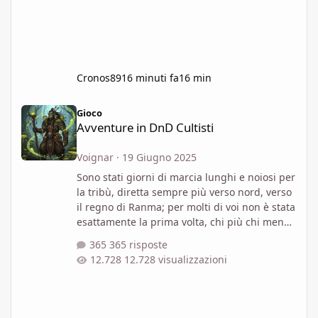
Cronos89
16 minuti fa
16 min
Avventure in DnD Cultisti
Gioco
Avventure in DnD Cultisti
Voignar
·
19 Giugno 2025
Sono stati giorni di marcia lunghi e noiosi per
la tribù, diretta sempre più verso nord, verso
il regno di Ranma; per molti di voi non è stata
esattamente la prima volta, chi più chi meno
avete tutti partecipato a qualche incursione
365 risposte
nel regno degli umani, così come verso le
12.728 visualizzazioni
roccaforti dei nani, oltre a farvi valere nelle
costanti scaramucce contro le altre tribù
Stavolta, però, è la vostra intera tribù a
muoversi, per ordine del vostro clan; una