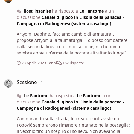
licet_insanire
ha risposto a
Le Fantome
a un
discussione
Canale di gioco in L'isola della panacea -
Campagna di Radiogenesi (sistema casalingo)
Artyom "Daphne, facciamo cambio di armatura",
propose Artyom alla taumaturga. "Io posso combattere
dalla seconda linea con il mio falcione, ma tu non mi
sembra abbia un'arma dalla portata altrettanto lunga".
23 Aprile 2023
3 anni
162 risposte
Sessione - 1
Sessione - 1
Le Fantome
ha risposto a
Le Fantome
a un
discussione
Canale di gioco in L'isola della panacea -
Campagna di Radiogenesi (sistema casalingo)
Camminando sulla strada, le creature intraviste da
Popovič sembrarono rimanere rintanate nella boscaglia:
il vecchio tirò un sospiro di sollievo. Non avevano la