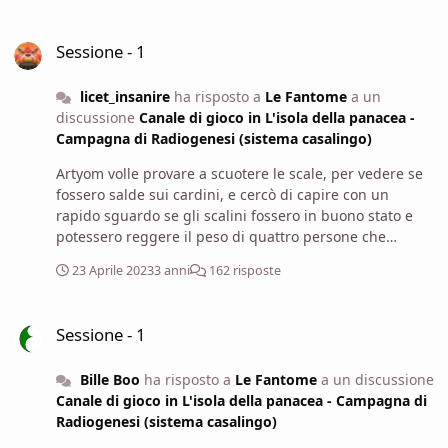
Sessione - 1
Sessione - 1
licet_insanire
ha risposto a
Le Fantome
a un
discussione
Canale di gioco in L'isola della panacea -
Campagna di Radiogenesi (sistema casalingo)
Artyom volle provare a scuotere le scale, per vedere se
fossero salde sui cardini, e cercò di capire con un
rapido sguardo se gli scalini fossero in buono stato e
potessero reggere il peso di quattro persone che
salissero insieme in fila indiana. [Artyom non effettua
23 Aprile 2023
3 anni
162 risposte
una prova specifica]
Sessione - 1
Sessione - 1
Bille Boo
ha risposto a
Le Fantome
a un discussione
Canale di gioco in L'isola della panacea - Campagna di
Radiogenesi (sistema casalingo)