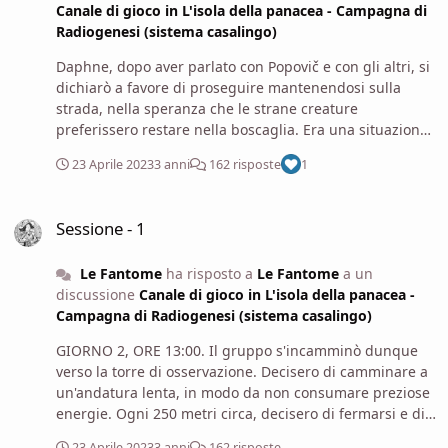
Canale di gioco in L'isola della panacea - Campagna di
Radiogenesi (sistema casalingo)
Daphne, dopo aver parlato con Popovič e con gli altri, si
dichiarò a favore di proseguire mantenendosi sulla
strada, nella speranza che le strane creature
preferissero restare nella boscaglia. Era una situazione
inquietante, ma d'altra parte sapeva bene, quando si
23 Aprile 2023
3 anni
162 risposte
1
era imbarcata, che non sarebbe stata una vacanza.
Sessione - 1
Sessione - 1
Le Fantome
ha risposto a
Le Fantome
a un
discussione
Canale di gioco in L'isola della panacea -
Campagna di Radiogenesi (sistema casalingo)
GIORNO 2, ORE 13:00. Il gruppo s'incamminò dunque
verso la torre di osservazione. Decisero di camminare a
un'andatura lenta, in modo da non consumare preziose
energie. Ogni 250 metri circa, decisero di fermarsi e di
dedicare circa 15 minuti all'osservazione dell'ambiente
23 Aprile 2023
3 anni
162 risposte