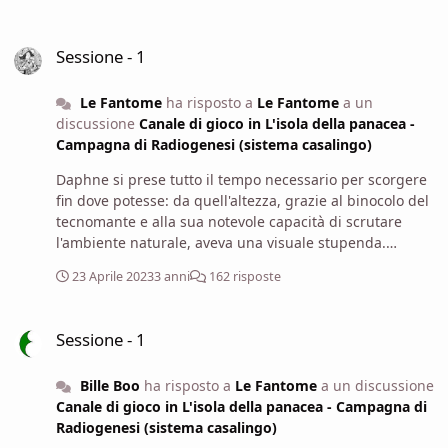
Sessione - 1
Sessione - 1
Le Fantome
ha risposto a
Le Fantome
a un
discussione
Canale di gioco in L'isola della panacea -
Campagna di Radiogenesi (sistema casalingo)
Daphne si prese tutto il tempo necessario per scorgere
fin dove potesse: da quell'altezza, grazie al binocolo del
tecnomante e alla sua notevole capacità di scrutare
l'ambiente naturale, aveva una visuale stupenda.
Osservò la loro nave, vicino al molo, e scorse, poco più
23 Aprile 2023
3 anni
162 risposte
in là sulla riva, i resti di una trireme, forse la famigerata
nave Kronos che si arenò sull'isola anni prima. Vide
Sessione - 1
anche alcune strutture ancora più in là sulla riva e in
Sessione - 1
mezzo al mare, ma non capì cosa potessero essere. Poi
guardò dalla parte opposta: la selva proseguiva per
Bille Boo
ha risposto a
Le Fantome
a un discussione
circa un altro chilometro, poi iniziava a diradarsi per
Canale di gioco in L'isola della panacea - Campagna di
lasciare spazio a un villaggio abbandonato e diroccato,
Radiogenesi (sistema casalingo)
proprio come intravisto da Popovič durante la traversata