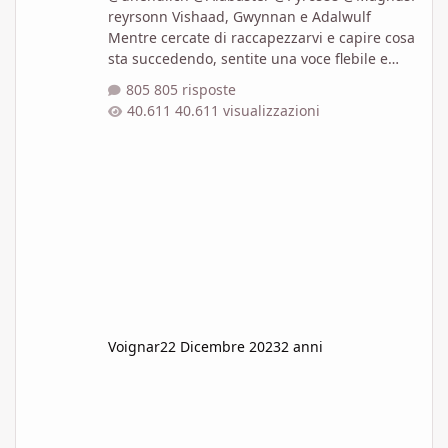
reyrsonn Vishaad, Gwynnan e Adalwulf
Mentre cercate di raccapezzarvi e capire cosa
sta succedendo, sentite una voce flebile e
femminile, appena un sussurro terrorizzato
805 risposte
Grazie per... avermi salvato... impiegate
40.611 visualizzazioni
qualche momento per realizzare che a
parlare è la sfera, o meglio qualcosa al suo
interno Dykria Vorremmo saperlo anche noi.
Stanotte è apparsa quella strana luce. C'era
un ranger al villaggio, è andato a vedere che
sta su
Voignar
22 Dicembre 2023
2 anni