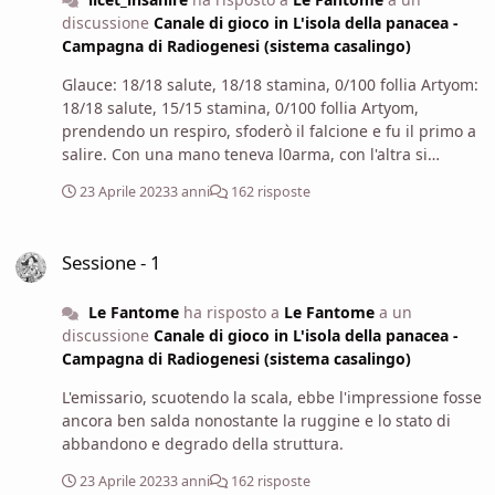
discussione
Canale di gioco in L'isola della panacea -
Campagna di Radiogenesi (sistema casalingo)
Glauce: 18/18 salute, 18/18 stamina, 0/100 follia Artyom:
18/18 salute, 15/15 stamina, 0/100 follia Artyom,
prendendo un respiro, sfoderò il falcione e fu il primo a
salire. Con una mano teneva l0arma, con l'altra si
aiutava a mantenere l'equilibrio. Nel procedere tenne le
23 Aprile 2023
3 anni
162 risposte
ginocchia piegate, in modo da riuscire ad assorbire
meglio eventuali fluttuazioni del suo movimento o della
Sessione - 1
scala ed essere pronto a reagire qualora una volta
Sessione - 1
sopra avesse incontrato qualcosa. Prima di appoggiare
completamente il suo peso su ogni scalino, di volta in
Le Fantome
ha risposto a
Le Fantome
a un
volta ne saggiò la solidità, in modo da poter evitare gli
discussione
Canale di gioco in L'isola della panacea -
scalini più ammalorati e indicarli ai compagni. Glauce
Campagna di Radiogenesi (sistema casalingo)
seguì l'emissario in seconda fila, imitando la sua
postura e le ginocchia tese. Ammirò il coraggio
L'emissario, scuotendo la scala, ebbe l'impressione fosse
dell'uomo: era evidente che i monaci che avevano reso
ancora ben salda nonostante la ruggine e lo stato di
la sua fede così fervente gli avevano insegnato anche
abbandono e degrado della struttura.
molto altro.
23 Aprile 2023
3 anni
162 risposte