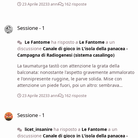
in mare. Il villaggio era piccolo, contò una dozzina di
23 Aprile 2023
3 anni
162 risposte
case, ma forse vi erano edifici che non riusciva a
scorgere. Più in là ancora vide una collina: era cinta da
una rete metallica e sembrava che sulla sommità vi
Sessione - 1
fosse un enorme "botola", forse l'entrata a un
Sessione - 1
complesso sotterraneo. Più lontano ancora, vide una
zona apparentemente desertica e, sul limitare del suo
Le Fantome
ha risposto a
Le Fantome
a un
campo visivo, intravide un'altra torre e lo "skyline" di
discussione
Canale di gioco in L'isola della panacea -
quella che sembrava una piccola cittadella. La donna
Campagna di Radiogenesi (sistema casalingo)
aveva potuto avere una panoramica davvero notevole di
La taumaturga tastò con attenzione la grata della
quanto vi fosse sull'isola e di cosa li attendesse più
balconata: nonostante l'aspetto gravemente ammalorato
avanti. (Daphne supera la prova in modo eccellente e
e l'onnipresente ruggine, le parve solida. Mise con
ottiene +3 exp.) GIORNO 2, ORE 13:25.
attenzione un piede fuori, poi un altro: sembrava
reggesse bene il suo peso. Il tecnomante si grattò la
23 Aprile 2023
3 anni
162 risposte
testa pelata: le strumentazioni nella torre erano
certamente state molto avanzate: a naso poteva
Sessione - 1
azzardare si trattasse di antichi strumenti radio.
Sessione - 1
Tuttavia, le condizioni di profondo degrado nel quale
versavano rendevano arduo si potesse recuperare
licet_insanire
ha risposto a
Le Fantome
a un
qualcosa di utile che non fossero rottami di metallo e
discussione
Canale di gioco in L'isola della panacea -
qualche componente elettronica. In ogni caso avrebbe