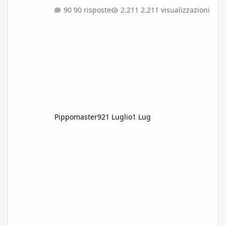
seguendo le indicazioni di un ribelle, chi
90 risposte
2.211 visualizzazioni
ancora guidato dal destino. Stando alle vostre
fonti Kamashida doveva essere un luogo
sicuro dove incontrare altre persone decise a
ristabilire l'equilibrio. La morte
dell'imperatore e l'ascesa del suo misterioso
successore devono per forza essere le cause
dietro l'arrivo della Dec
Pippomaster92
1 Luglio
1 Lug