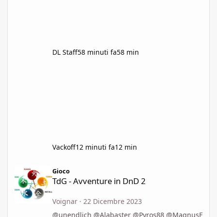
annunci e uscite importanti, ma senza una
cadenza regolare. Una buona estate e buon
gioco a tutti quanti.
DL Staff
58 minuti fa
58 min
Vackoff
12 minuti fa
12 min
TdG - Avventure in DnD 2
Gioco
TdG - Avventure in DnD 2
Voignar
·
22 Dicembre 2023
@unendlich @Alabaster @Pyros88 @MagnusF