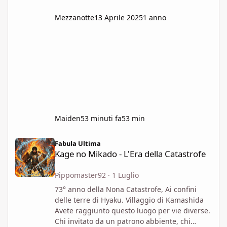
Mezzanotte
13 Aprile 2025
1 anno
Maiden
53 minuti fa
53 min
Kage no Mikado - L'Era della Catastrofe
Fabula Ultima
Kage no Mikado - L'Era della Catastrofe
Pippomaster92
·
1 Luglio
73° anno della Nona Catastrofe, Ai confini
delle terre di Hyaku. Villaggio di Kamashida
Avete raggiunto questo luogo per vie diverse.
Chi invitato da un patrono abbiente, chi