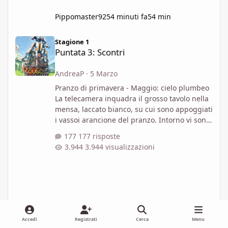
Pippomaster92
54 minuti fa
54 min
Puntata 3: Scontri
Stagione 1
Puntata 3: Scontri
AndreaP
·
5 Marzo
Pranzo di primavera - Maggio: cielo plumbeo
La telecamera inquadra il grosso tavolo nella
mensa, laccato bianco, su cui sono appoggiati
i vassoi arancione del pranzo. Intorno vi sono
Gaw, Uwaine, Percy, Trysh, Moreyn e Nimue. A
177 risposte
loro si è aggiunta Laudine La telecamera si
3.944 visualizzazioni
sposta sull'orologio digitale con data che
evidenzia che sia passata una settimana dagli
ultimi eventi "Dicono che Lamar sia tornato a
casa sua per riprendersi. Quello che è
accaduto è stato terribile" dice Nimue "Ha
fatto ben
Accedi
Registrati
Cerca
Menu