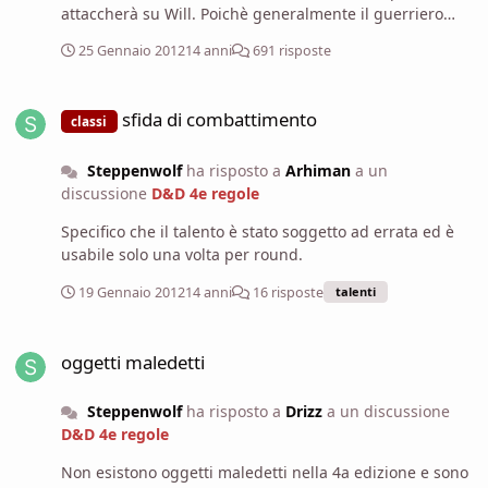
attaccherà su Will. Poichè generalmente il guerriero
possente avrà costituzione alta ed il mago intelligenza
25 Gennaio 2012
14 anni
691 risposte
elevata, ecco che hai quello che cerchi. Le difese
sicuramente sono da mantenere. Più che altro sul TS
sfida di combattimento
quello che disturba è il TS verso morte che è una sorta
sfida di combattimento
classi
di timer a fortuna che è un po' scocciante.
Steppenwolf
ha risposto a
Arhiman
a un
discussione
D&D 4e regole
Specifico che il talento è stato soggetto ad errata ed è
usabile solo una volta per round.
19 Gennaio 2012
14 anni
16 risposte
talenti
oggetti maledetti
oggetti maledetti
Steppenwolf
ha risposto a
Drizz
a un discussione
D&D 4e regole
Non esistono oggetti maledetti nella 4a edizione e sono