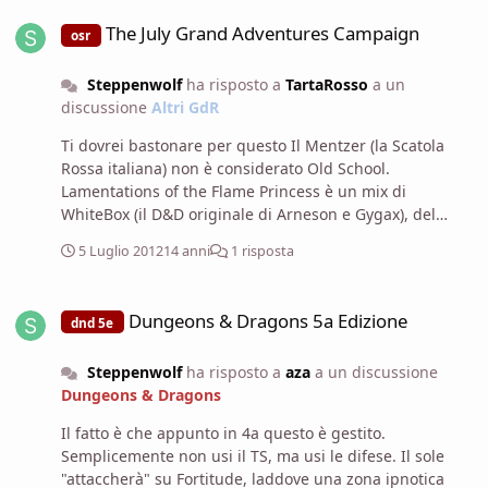
The July Grand Adventures Campaign
meccaniche. 2) Generalmente gli ultimi due passaggi
The July Grand Adventures Campaign
osr
sono fatti in modo da creare connessioni fra i
personaggi, senza dover quindi ricorrere ai soliti
Steppenwolf
ha risposto a
TartaRosso
a un
espedienti per incontrarsi. Detto questo dico che mi
discussione
Altri GdR
sembra che il background si sia lentamente trasformato
da un modo per colorare il personaggio ad un dossier
Ti dovrei bastonare per questo Il Mentzer (la Scatola
della STASI, infine ad un rigido software di
Rossa italiana) non è considerato Old School.
comportamento del personaggio. A questo punto tanto
Lamentations of the Flame Princess è un mix di
vale che si scrivano anche le battute che si dovranno
WhiteBox (il D&D originale di Arneson e Gygax), del
dire Il Background dovrebbe essere qualcosa che ti dice
Moldvay (il Magenta Box) e del d20 System, con però un
cosa sei nel momento in cui ti presenti nel gioco. Al
5 Luglio 2012
14 anni
1 risposta
twist verso il Weird Fantasy. Insomma mondo low-magic
massimo dare qualche piccola idea o spunto che
con influenze lovecraftiane.
volendo può essere integrato (basta con sti principi
Dungeons & Dragons 5a Edizione
decaduti eredi del mago di Chissadove!!! ). Non può e
Dungeons & Dragons 5a Edizione
dnd 5e
non deve essere un binario , un railroading per il
comportamento. Anche perchè se vogliamo essere
Steppenwolf
ha risposto a
aza
a un discussione
"realistici" non si può stabilire a priori come una
Dungeons & Dragons
persona reagirà ad una data situazione.
Il fatto è che appunto in 4a questo è gestito.
Semplicemente non usi il TS, ma usi le difese. Il sole
"attaccherà" su Fortitude, laddove una zona ipnotica