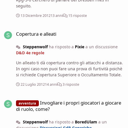
seguito.
13 Dicembre 2012
13 anni
15 risposte
Copertura e alleati
Copertura e alleati
Steppenwolf
ha risposto a
Pixie
a un discussione
D&D 4e regole
Un alleato ti dà copertura contro gli attacchi a distanza.
In ogni caso non puoi fare una prova di furtività poichè
si richiede Copertura Superiore o Occultamento Totale.
22 Luglio 2012
14 anni
3 risposte
Invogliare i propri giocatori a giocare di ruolo, come?
Invogliare i propri giocatori a giocare
avventura
di ruolo, come?
Steppenwolf
ha risposto a
BoredUlam
a un
discussione
Discussioni GdR Generiche