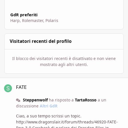
GdR preferiti
Harp, Rolemaster, Polaris
Visitatori recenti del profilo
Il blocco dei visitatori recenti è disattivato e non viene
mostrato agli altri utenti.
FATE
FATE
Steppenwolf
ha risposto a
TartaRosso
a un
discussione
Altri GdR
Ciao, a suo tempo scrissi un topic.
http://www.dragonslair.it/forum/threads/46920-FATE-
Rpg-3-0 Cercherò di parlare dei Dresden Files in