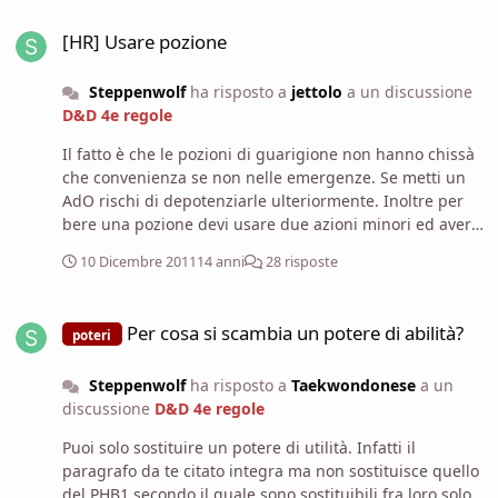
[HR] Usare pozione
[HR] Usare pozione
Steppenwolf
ha risposto a
jettolo
a un discussione
D&D 4e regole
Il fatto è che le pozioni di guarigione non hanno chissà
che convenienza se non nelle emergenze. Se metti un
AdO rischi di depotenziarle ulteriormente. Inoltre per
bere una pozione devi usare due azioni minori ed avere
una mano libera.
10 Dicembre 2011
14 anni
28 risposte
Per cosa si scambia un potere di abilità?
Per cosa si scambia un potere di abilità?
poteri
Steppenwolf
ha risposto a
Taekwondonese
a un
discussione
D&D 4e regole
Puoi solo sostituire un potere di utilità. Infatti il
paragrafo da te citato integra ma non sostituisce quello
del PHB1 secondo il quale sono sostituibili fra loro solo