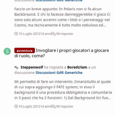
Faccio un breve appunto: In Polaris non si fa alcun
BackGround. E chi lo facesse danneggerebbe il gioco Ci
sono solo alcuni accenni come i titoli o i personaggi nel
Cosmo, ma tecnicamente è tutto molto nebuloso ed
addirittura potrebbero essere personaggi sconosciuti al
10 Luglio 2012
14 anni
90 risposte
Cavaliere.
Invogliare i propri giocatori a giocare di ruolo, come?
Invogliare i propri giocatori a giocare
avventura
di ruolo, come?
Steppenwolf
ha risposto a
BoredUlam
a un
discussione
Discussioni GdR Generiche
Mi permetto di fare un intervento. Innanzitutto al quote
di cui sopra aggiungo il FATE system; in esso il
background è una procedura obbligatoria e comunitaria
in 5 passi che ha 2 funzioni: 1) Dal Background tiri fuori
gli Aspetti che sono descrittori, che possono anche
10 Luglio 2012
14 anni
90 risposte
essere caratteriali, e che mettono in moto l'economia dei
Punti Fato. Il Background ha quindi un'utilità a livello di