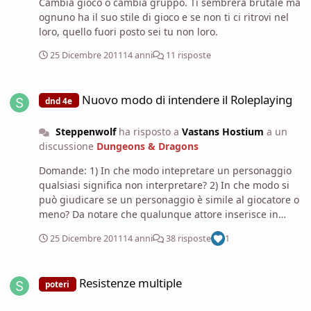
Cambia gioco o cambia gruppo. Ti sembrerà brutale ma
ognuno ha il suo stile di gioco e se non ti ci ritrovi nel
loro, quello fuori posto sei tu non loro.
25 Dicembre 2011
14 anni
11 risposte
Nuovo modo di intendere il Roleplaying
Nuovo modo di intendere il Roleplaying
dnd 4e
Steppenwolf
ha risposto a
Vastans Hostium
a un
discussione
Dungeons & Dragons
Domande: 1) In che modo intepretare un personaggio
qualsiasi significa non interpretare? 2) In che modo si
può giudicare se un personaggio è simile al giocatore o
meno? Da notare che qualunque attore inserisce in
qualsivoglia personaggio che interpreti delle parti di sè,
25 Dicembre 2011
14 anni
38 risposte
1
dalla mimica facciale a certi comportamenti particolari,
alle espressioni.
Resistenze multiple
Resistenze multiple
poteri