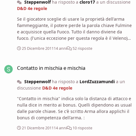
Steppenwolf
ha risposto a
cloro17
a un discussione
D&D 4e regole
Se il giocatore sceglie di usare la proprietà dell'arma
fiammeggiante, il potere perde la parola chiave Fulmine
e acquisisce quella Fuoco. Tutto il danno diviene da
fuoco. (l'unica eccezione per questa regola è il Veleno)
Vedasi le update delle regole del PHB. Quindi l'attacco
25 Dicembre 2011
14 anni
52 risposte
infligge i danni che scegli : da fulmine o da fuoco, non
una combinazione dei due.
Contatto in mischia e mischia
Contatto in mischia e mischia
Steppenwolf
ha risposto a
LordZuzzamundi
a un
discussione
D&D 4e regole
"Contatto in mischia" indica solo la distanza di attacco e
nulla dice in merito ai bonus. Quelli dipendono as usual
dalle parole chiave. Se c'è scritto Arma allora applichi il
bonus di competenza dell'arma. :
21 Dicembre 2011
14 anni
10 risposte