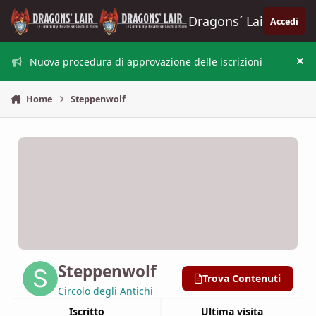
Vai al contenuto
Dragons´ Lair
Accedi
Nuova procedura di approvazione delle iscrizioni
Nas
Home
Steppenwolf
Steppenwolf
Trova Contenuti
Circolo degli Antichi
Iscritto
Ultima visita