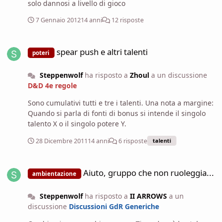
solo dannosi a livello di gioco
7 Gennaio 2012
14 anni
12 risposte
spear push e altri talenti
spear push e altri talenti
poteri
Steppenwolf
ha risposto a
Zhoul
a un discussione
D&D 4e regole
Sono cumulativi tutti e tre i talenti. Una nota a margine:
Quando si parla di fonti di bonus si intende il singolo
talento X o il singolo potere Y.
28 Dicembre 2011
14 anni
6 risposte
talenti
Aiuto, gruppo che non ruoleggia...
Aiuto, gruppo che non ruoleggia...
ambientazione
Steppenwolf
ha risposto a
II ARROWS
a un
discussione
Discussioni GdR Generiche