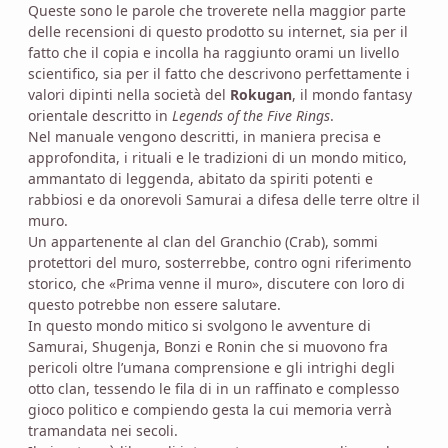
Queste sono le parole che troverete nella maggior parte
delle recensioni di questo prodotto su internet, sia per il
fatto che il copia e incolla ha raggiunto orami un livello
scientifico, sia per il fatto che descrivono perfettamente i
valori dipinti nella società del
Rokugan
, il mondo fantasy
orientale descritto in
Legends of the Five Rings
.
Nel manuale vengono descritti, in maniera precisa e
approfondita, i rituali e le tradizioni di un mondo mitico,
ammantato di leggenda, abitato da spiriti potenti e
rabbiosi e da onorevoli Samurai a difesa delle terre oltre il
muro.
Un appartenente al clan del Granchio (Crab), sommi
protettori del muro, sosterrebbe, contro ogni riferimento
storico, che «Prima venne il muro», discutere con loro di
questo potrebbe non essere salutare.
In questo mondo mitico si svolgono le avventure di
Samurai, Shugenja, Bonzi e Ronin che si muovono fra
pericoli oltre l’umana comprensione e gli intrighi degli
otto clan, tessendo le fila di in un raffinato e complesso
gioco politico e compiendo gesta la cui memoria verrà
tramandata nei secoli.