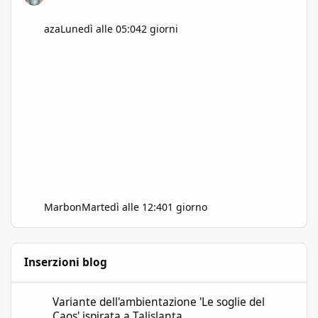
aza
Lunedì alle 05:04
2 giorni
Marbon
Martedì alle 12:40
1 giorno
Inserzioni blog
Variante dell'ambientazione 'Le soglie del Caos' ispirata a Talisla
Variante dell'ambientazione 'Le soglie del
Caos' ispirata a Talislanta