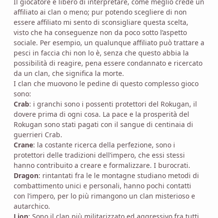
Il giocatore è libero di interpretare, come meglio crede un
affiliato ai clan o meno; pur potendo scegliere di non
essere affiliato mi sento di sconsigliare questa scelta,
visto che ha conseguenze non da poco sotto l’aspetto
sociale. Per esempio, un qualunque affiliato può trattare a
pesci in faccia chi non lo è, senza che questo abbia la
possibilità di reagire, pena essere condannato e ricercato
da un clan, che significa la morte.
I clan che muovono le pedine di questo complesso gioco
sono:
Crab
: i granchi sono i possenti protettori del Rokugan, il
dovere prima di ogni cosa. La pace e la prosperità del
Rokugan sono stati pagati con il sangue di centinaia di
guerrieri Crab.
Crane
: la costante ricerca della perfezione, sono i
protettori delle tradizioni dell’impero, che essi stessi
hanno contribuito a creare e formalizzare. I burocrati.
Dragon
: rintantati fra le le montagne studiano metodi di
combattimento unici e personali, hanno pochi contatti
con l’impero, per lo più rimangono un clan misterioso e
autarchico.
Lion
: Sono il clan più militarizzato ed aggressivo fra tutti.