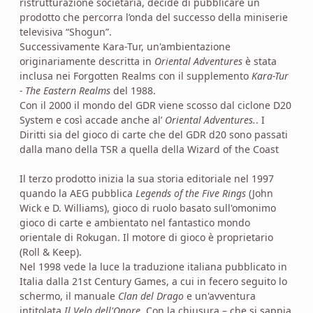
ristrutturazione societaria, decide di pubblicare un
prodotto che percorra l’onda del successo della miniserie
televisiva “Shogun”.
Successivamente Kara-Tur, un'ambientazione
originariamente descritta in
Oriental Adventures
è stata
inclusa nei Forgotten Realms con il supplemento
Kara-Tur
- The Eastern Realms
del 1988.
Con il 2000 il mondo del GDR viene scosso dal ciclone D20
System e così accade anche al’
Oriental Adventures.
. I
Diritti sia del gioco di carte che del GDR d20 sono passati
dalla mano della TSR a quella della Wizard of the Coast
Il terzo prodotto inizia la sua storia editoriale nel 1997
quando la AEG pubblica
Legends of the Five Rings
(John
Wick e D. Williams), gioco di ruolo basato sull'omonimo
gioco di carte e ambientato nel fantastico mondo
orientale di Rokugan. Il motore di gioco è proprietario
(Roll & Keep).
Nel 1998 vede la luce la traduzione italiana pubblicato in
Italia dalla 21st Century Games, a cui in fecero seguito lo
schermo, il manuale
Clan del Drago
e un'avventura
intitolata
Il Velo dell'Onore
. Con la chiusura – che si sappia