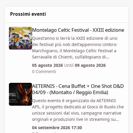
Prossimi eventi
Montelago Celtic Festival - XXIII edizione
Montelago Celtic Festival - XXIII edizione
Quest'anno si terrà la XXIII edizione di uno
dei festival più noti dell'appennino Umbro-
Marchigiano, il Montelago Celtic Festival a
Serravalle di Chienti, sull’altopiano di
Colfiorito in provincia di Macerata.
05 agosto 2026
Until
09 agosto 2026
https://www.montelagocelticfestival.it/
0 Commenti
Il festiva è pensato per far vivere un
AETERNIS - Cena Buffet + One Shot D&D 04/09 - (Montalto / Regg
esperienza immersiva a chi vi partecipa,
AETERNIS - Cena Buffet + One Shot D&D
tantochè I biglietti attualmente disponibili
04/09 - (Montalto / Reggio Emilia)
permettono l'accesso per almeno due giorni
consecutivi. E' attiva la prevendita Spring
Questo evento è organizzato da AETERNIS
Offer, che mette a disposizione dal 6 Aprile al
APS, il progetto dedicato al Gioco di Ruolo che
12 Giugno un numero massimo biglietti 4000.
unisce sessioni dal vivo, campagne narrative
Al momento i prezzi per la prevendita sono i
originali e produzioni live in streaming su
seguenti:
Twitch.
04 settembre 2026 17:30
Abbonamento x 1 persona per 4gg - 82 EUR +
Vi aspettiamo per un Evento Speciale: Cena