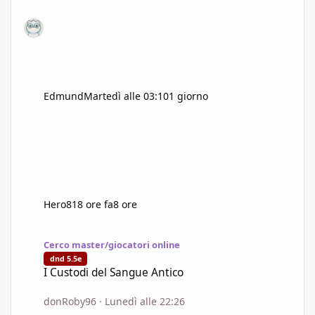
Edmund
Martedì alle 03:10
1 giorno
Hero81
8 ore fa
8 ore
I Custodi del Sangue Antico
Cerco master/giocatori online
dnd 5.5e
I Custodi del Sangue Antico
donRoby96
·
Lunedì alle 22:26