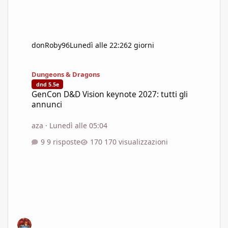
donRoby96
Lunedì alle 22:26
2 giorni
GenCon D&D Vision keynote 2027: tutti gli annunci
Dungeons & Dragons
dnd 5.5e
GenCon D&D Vision keynote 2027: tutti gli
annunci
aza
·
Lunedì alle 05:04
9 risposte
170 visualizzazioni