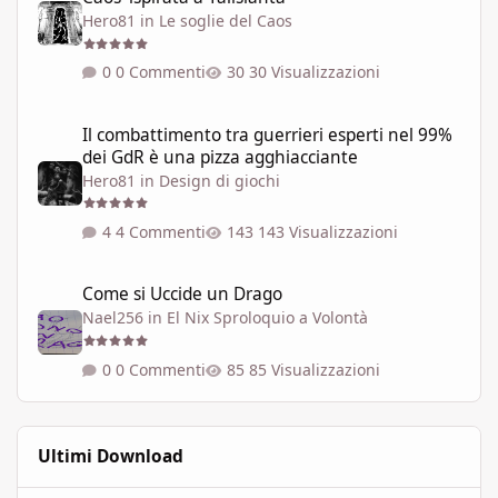
Hero81
in
Le soglie del Caos
0 Commenti
30 Visualizzazioni
Il combattimento tra guerrieri esperti nel 99% dei GdR è una pi
Il combattimento tra guerrieri esperti nel 99%
dei GdR è una pizza agghiacciante
Hero81
in
Design di giochi
4 Commenti
143 Visualizzazioni
Come si Uccide un Drago
Come si Uccide un Drago
Nael256
in
El Nix Sproloquio a Volontà
0 Commenti
85 Visualizzazioni
Ultimi Download