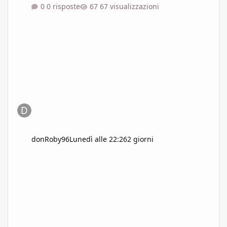
0 risposte
67 visualizzazioni
donRoby96
Lunedì alle 22:26
2 giorni