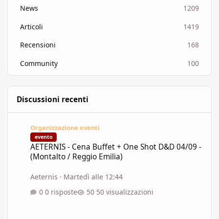
News
1209
Articoli
1419
Recensioni
168
Community
100
Discussioni recenti
AETERNIS - Cena Buffet + One Shot D&D 04/09 - (Montalto / Regg
Organizzazione eventi
evento
AETERNIS - Cena Buffet + One Shot D&D 04/09 -
(Montalto / Reggio Emilia)
Aeternis
·
Martedì alle 12:44
0 risposte
50 visualizzazioni