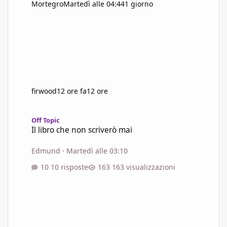
Mortegro
Martedì alle 04:44
1 giorno
firwood
12 ore fa
12 ore
Il libro che non scriverò mai
Off Topic
Il libro che non scriverò mai
Edmund
·
Martedì alle 03:10
10 risposte
163 visualizzazioni