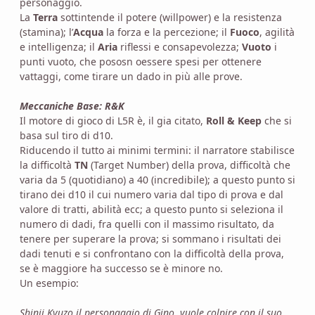
personaggio.
La
Terra
sottintende il potere (willpower) e la resistenza
(stamina); l’
Acqua
la forza e la percezione; il
Fuoco
, agilità
e intelligenza; il
Aria
riflessi e consapevolezza;
Vuoto
i
punti vuoto, che pososn oessere spesi per ottenere
vattaggi, come tirare un dado in più alle prove.
Meccaniche Base: R&K
Il motore di gioco di L5R è, il gia citato,
Roll & Keep
che si
basa sul tiro di d10.
Riducendo il tutto ai minimi termini: il narratore stabilisce
la difficoltà
TN
(Target Number) della prova, difficoltà che
varia da 5 (quotidiano) a 40 (incredibile); a questo punto si
tirano dei d10 il cui numero varia dal tipo di prova e dal
valore di tratti, abilità ecc; a questo punto si seleziona il
numero di dadi, fra quelli con il massimo risultato, da
tenere per superare la prova; si sommano i risultati dei
dadi tenuti e si confrontano con la difficoltà della prova,
se è maggiore ha successo se è minore no.
Un esempio:
Shinji Kyuzo il personaggio di Gino, vuole colpire con il suo