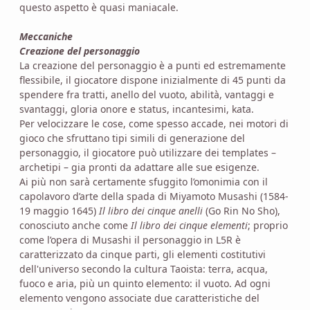
questo aspetto è quasi maniacale.
Meccaniche
Creazione del personaggio
La creazione del personaggio è a punti ed estremamente
flessibile, il giocatore dispone inizialmente di 45 punti da
spendere fra tratti, anello del vuoto, abilità, vantaggi e
svantaggi, gloria onore e status, incantesimi, kata.
Per velocizzare le cose, come spesso accade, nei motori di
gioco che sfruttano tipi simili di generazione del
personaggio, il giocatore può utilizzare dei templates –
archetipi – gia pronti da adattare alle sue esigenze.
Ai più non sarà certamente sfuggito l’omonimia con il
capolavoro d’arte della spada di Miyamoto Musashi (1584-
19 maggio 1645)
Il libro dei cinque anelli
(Go Rin No Sho),
conosciuto anche come
Il libro dei cinque elementi
; proprio
come l’opera di Musashi il personaggio in L5R è
caratterizzato da cinque parti, gli elementi costitutivi
dell'universo secondo la cultura Taoista: terra, acqua,
fuoco e aria, più un quinto elemento: il vuoto. Ad ogni
elemento vengono associate due caratteristiche del