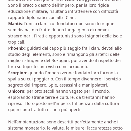
Sono il braccio destro dell’impero, per la loro rigida
educazione militare, risultano intrattenere con difficoltà
rapporti diplomatici con altri Clan.
Mantis
: l’unico clan i cui fondatori non sono di origine
semidivina, ma frutto di una lunga genia di uomini
straordinari. Pirati e opportunisti sono i signori delle isole
tropicali.
Phoenix
: guidati dal capo più saggio fra i clan, devoti allo
studio degli elementi, sono e rimangono gli artefici delle
migliori shugenje del Rokugan: pur avendo il rispetto dei
loro sottoposti sono visti come arroganti.
Scorpion
: quando l’impero venne fondato loro furono la
spalla su cui poggiarlo. Con il tempo divennero il servizio
segreto dell’impero. Spie, assassini e manipolatori.
Unicorn
: per otto secoli hanno vagato per il mondo,
esplorando strane terre e culture, da trent’anni hanno
ripreso il loro posto nell’impero. Influenzati dalla cultura
gaijin sono fra tutti i clan i più aperti.
Nell’ambientazione sono descritti perfettamente anche il
sistema monetario, le valute, le misure: l’accuratezza sotto