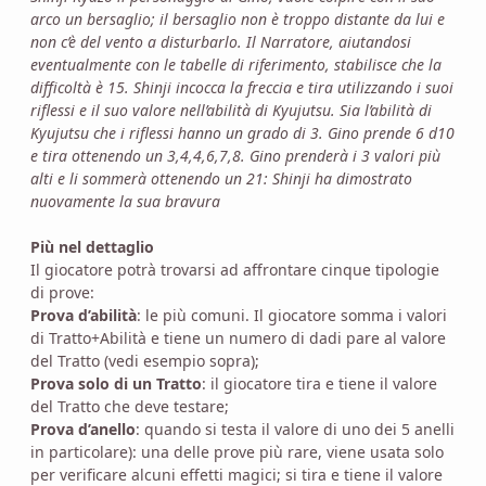
arco un bersaglio; il bersaglio non è troppo distante da lui e
non c’è del vento a disturbarlo. Il Narratore, aiutandosi
eventualmente con le tabelle di riferimento, stabilisce che la
difficoltà è 15. Shinji incocca la freccia e tira utilizzando i suoi
riflessi e il suo valore nell’abilità di Kyujutsu. Sia l’abilità di
Kyujutsu che i riflessi hanno un grado di 3. Gino prende 6 d10
e tira ottenendo un 3,4,4,6,7,8. Gino prenderà i 3 valori più
alti e li sommerà ottenendo un 21: Shinji ha dimostrato
nuovamente la sua bravura
Più nel dettaglio
Il giocatore potrà trovarsi ad affrontare cinque tipologie
di prove:
Prova d’abilità
: le più comuni. Il giocatore somma i valori
di Tratto+Abilità e tiene un numero di dadi pare al valore
del Tratto (vedi esempio sopra);
Prova solo di un Tratto
: il giocatore tira e tiene il valore
del Tratto che deve testare;
Prova d’anello
: quando si testa il valore di uno dei 5 anelli
in particolare): una delle prove più rare, viene usata solo
per verificare alcuni effetti magici; si tira e tiene il valore