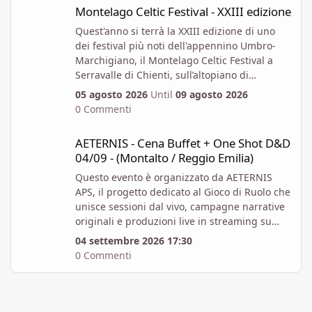
Montelago Celtic Festival - XXIII edizione
Montelago Celtic Festival - XXIII edizione
Quest'anno si terrà la XXIII edizione di uno
dei festival più noti dell'appennino Umbro-
Marchigiano, il Montelago Celtic Festival a
Serravalle di Chienti, sull’altopiano di
Colfiorito in provincia di Macerata.
05 agosto 2026
Until
09 agosto 2026
https://www.montelagocelticfestival.it/
0 Commenti
Il festiva è pensato per far vivere un
AETERNIS - Cena Buffet + One Shot D&D 04/09 - (Montalto / Regg
esperienza immersiva a chi vi partecipa,
AETERNIS - Cena Buffet + One Shot D&D
tantochè I biglietti attualmente disponibili
04/09 - (Montalto / Reggio Emilia)
permettono l'accesso per almeno due giorni
consecutivi. E' attiva la prevendita Spring
Questo evento è organizzato da AETERNIS
Offer, che mette a disposizione dal 6 Aprile al
APS, il progetto dedicato al Gioco di Ruolo che
12 Giugno un numero massimo biglietti 4000.
unisce sessioni dal vivo, campagne narrative
Al momento i prezzi per la prevendita sono i
originali e produzioni live in streaming su
seguenti:
Twitch.
04 settembre 2026 17:30
Abbonamento x 1 persona per 4gg - 82 EUR +
Vi aspettiamo per un Evento Speciale: Cena
0 Commenti
commissioni - Accesso valido per tutta la
Buffet + One-Shot di Dungeons & Dragons 5E
durata del Festival, comprensivo di
ambientata a Viremor, il nostro mondo Dark
campeggio, da Mercoledì 05 Agosto a
Fantasy originale.
Domenica 09 Agosto.
L’Evento si svolgerà presso il B&B Luci nel