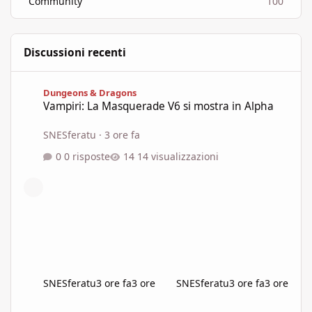
Community
100
Discussioni recenti
Vampiri: La Masquerade V6 si mostra in Alpha
Dungeons & Dragons
Vampiri: La Masquerade V6 si mostra in Alpha
SNESferatu
·
3 ore fa
0 risposte
14 visualizzazioni
SNESferatu
3 ore fa
3 ore
SNESferatu
3 ore fa
3 ore
Lo "Show don't tell" non è autoconsistente, produce narrativa s