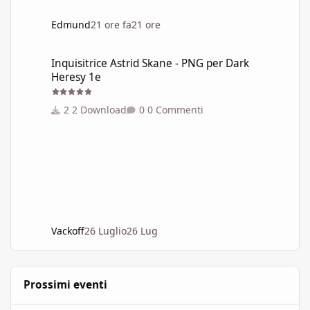
Edmund
21 ore fa
21 ore
Inquisitrice Astrid Skane - PNG per Dark Heresy 1e
Inquisitrice Astrid Skane - PNG per Dark
Heresy 1e
2 Download
0 Commenti
Vackoff
26 Luglio
26 Lug
Prossimi eventi