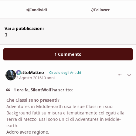
Condividi
Follower
Vai a pubblicazioni
1 Commento
MattoMatteo
comment_
Stati
Circolo degli Antichi
2 Agosto 2016
10 anni
1 ora fa, SilentWolf ha scritto:
Che Classi sono presenti?
Adventures in Middle-earth usa le sue Classi e i suoi
Background fatti su misura e tematicamente collegati alla
Terra di Mezzo. Essi sono unici di Adventures in Middle-
earth.
Adoro avere ragione.