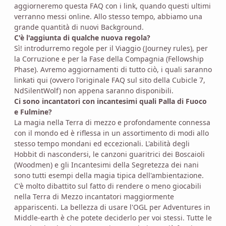
aggiorneremo questa FAQ con i link, quando questi ultimi
verranno messi online. Allo stesso tempo, abbiamo una
grande quantità di nuovi Background.
C'è l'aggiunta di qualche nuova regola?
Sì! introdurremo regole per il Viaggio (Journey rules), per
la Corruzione e per la Fase della Compagnia (Fellowship
Phase). Avremo aggiornamenti di tutto ciò, i quali saranno
linkati qui (ovvero l'originale FAQ sul sito della Cubicle 7,
NdSilentWolf) non appena saranno disponibili.
Ci sono incantatori con incantesimi quali Palla di Fuoco
e Fulmine?
La magia nella Terra di mezzo e profondamente connessa
con il mondo ed è riflessa in un assortimento di modi allo
stesso tempo mondani ed eccezionali. L'abilità degli
Hobbit di nascondersi, le canzoni guaritrici dei Boscaioli
(Woodmen) e gli Incantesimi della Segretezza dei nani
sono tutti esempi della magia tipica dell'ambientazione.
C'è molto dibattito sul fatto di rendere o meno giocabili
nella Terra di Mezzo incantatori maggiormente
appariscenti. La bellezza di usare l'OGL per Adventures in
Middle-earth è che potete deciderlo per voi stessi. Tutte le