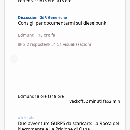
Fortebraccio
16 ore fa
16 ore
Consigli per documentarmi sul dieselpunk
Discussioni GdR Generiche
Consigli per documentarmi sul dieselpunk
Edmund
·
18 ore fa
2 risposte
51 visualizzazioni
Edmund
18 ore fa
18 ore
Vackoff
52 minuti fa
52 min
Due avventure GURPS da scaricare: La Rocca del Necromante e L
Altri GdR
Due avventure GURPS da scaricare: La Rocca del
Necromante e La Prigione di Osha