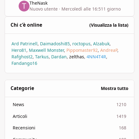
TheNask
Nuovo utente
·
Mercoledì alle 16:51
1 giorno
Chi c'è online
(Visualizza la lista)
Ard Patrinell
Daimadoshi85
roctopus
Alzabuk
Hero81
Maxwell Monster
Pippomaster92
AndreaP
Rafghost2
Tarkus
Dardan
zelthas
4NN4T4R
Fandango16
Categorie
Mostra tutto
News
1210
Articoli
1419
Recensioni
168