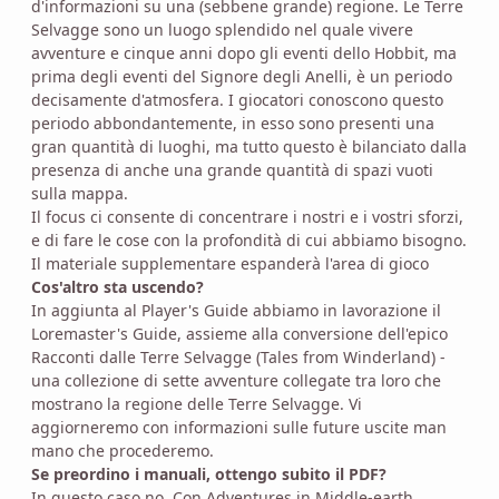
d'informazioni su una (sebbene grande) regione. Le Terre
Selvagge sono un luogo splendido nel quale vivere
avventure e cinque anni dopo gli eventi dello Hobbit, ma
prima degli eventi del Signore degli Anelli, è un periodo
decisamente d'atmosfera. I giocatori conoscono questo
periodo abbondantemente, in esso sono presenti una
gran quantità di luoghi, ma tutto questo è bilanciato dalla
presenza di anche una grande quantità di spazi vuoti
sulla mappa.
Il focus ci consente di concentrare i nostri e i vostri sforzi,
e di fare le cose con la profondità di cui abbiamo bisogno.
Il materiale supplementare espanderà l'area di gioco
Cos'altro sta uscendo?
In aggiunta al Player's Guide abbiamo in lavorazione il
Loremaster's Guide, assieme alla conversione dell'epico
Racconti dalle Terre Selvagge (Tales from Winderland) -
una collezione di sette avventure collegate tra loro che
mostrano la regione delle Terre Selvagge. Vi
aggiorneremo con informazioni sulle future uscite man
mano che procederemo.
Se preordino i manuali, ottengo subito il PDF?
In questo caso no. Con Adventures in Middle-earth