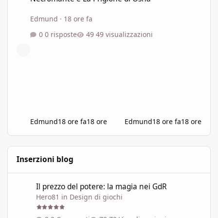
Edmund
·
18 ore fa
0 risposte
49 visualizzazioni
Edmund
18 ore fa
18 ore
Edmund
18 ore fa
18 ore
Inserzioni blog
Il prezzo del potere: la magia nei GdR
Il prezzo del potere: la magia nei GdR
Hero81
in
Design di giochi