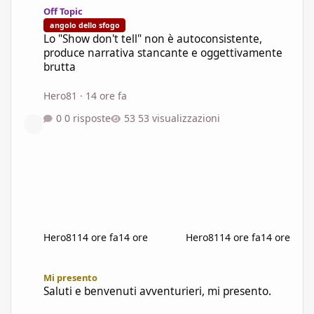
Off Topic
angolo dello sfogo
Lo "Show don't tell" non è autoconsistente,
produce narrativa stancante e oggettivamente
brutta
Hero81
·
14 ore fa
0 risposte
53 visualizzazioni
Hero81
14 ore fa
14 ore
Hero81
14 ore fa
14 ore
Saluti e benvenuti avventurieri, mi presento.
Mi presento
Saluti e benvenuti avventurieri, mi presento.