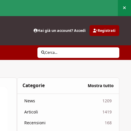
Nas
Hai già un account? Accedi
Registrati
Cerca...
Categorie
Mostra tutto
News
1209
Articoli
1419
Recensioni
168