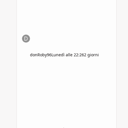
donRoby96
Lunedì alle 22:26
2 giorni