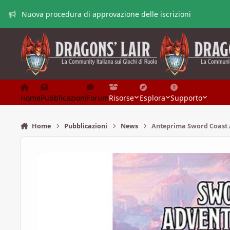
Vai al contenuto
Nuova procedura di approvazione delle iscrizioni
Home
Pubblicazioni
Forum
Risorse
Esplora
Supporto
Home
Pubblicazioni
News
Anteprima Sword Coast A