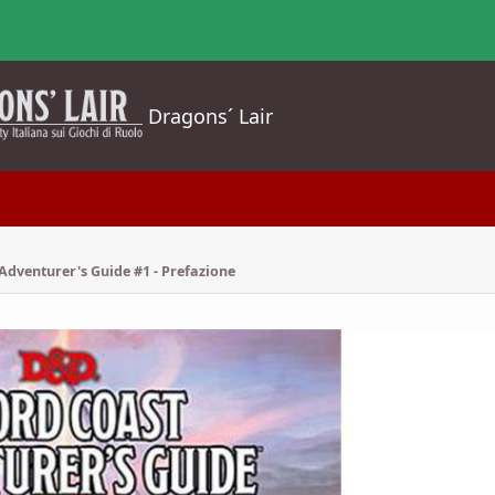
Dragons´ Lair
dventurer's Guide #1 - Prefazione