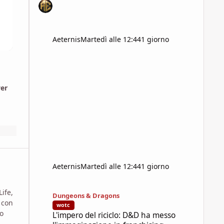
Aeternis
Martedì alle 12:44
1 giorno
wer
Aeternis
Martedì alle 12:44
1 giorno
L'impero del riciclo: D&D ha messo l'immaginazione in fra
ife,
Dungeons & Dragons
 con
wotc
no
L'impero del riciclo: D&D ha messo