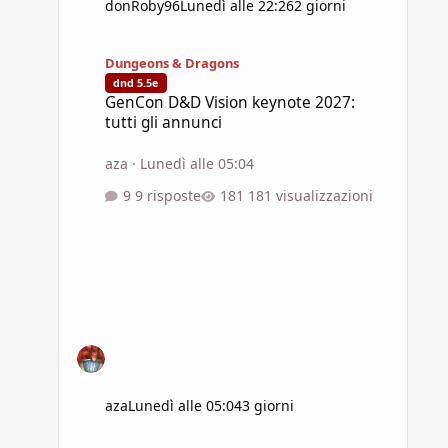
donRoby96
Lunedì alle 22:26
2 giorni
GenCon D&D Vision keynote 2027: tutti gli annunci
Dungeons & Dragons
dnd 5.5e
GenCon D&D Vision keynote 2027:
tutti gli annunci
aza
·
Lunedì alle 05:04
9 risposte
181 visualizzazioni
aza
Lunedì alle 05:04
3 giorni