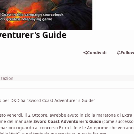
enturer's Guide
Condividi
Follo
zzazioni
nto per D&D 5a "Sword Coast Adventurer's Guide"
o venerdì, il 2 Ottobre, avrebbe avuto inizio la maratona di Extra L
prime del manuale
Sword Coast Adventurer's Guide
(come successo
rmazioni riguardo al concorso Extra Life e le Anteprime che verran
della WotC, o nel topic da me creato su questo forum: