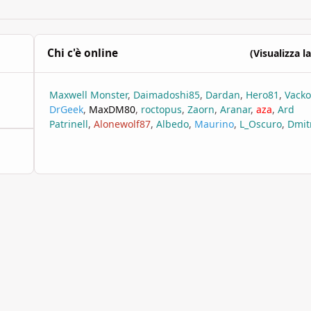
Chi c'è online
(Visualizza la
Maxwell Monster
Daimadoshi85
Dardan
Hero81
Vacko
DrGeek
MaxDM80
roctopus
Zaorn
Aranar
aza
Ard
Patrinell
Alonewolf87
Albedo
Maurino
L_Oscuro
Dmitr