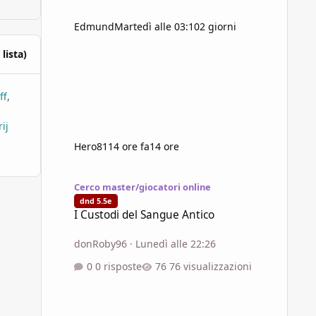
Edmund
Martedì alle 03:10
2 giorni
 lista)
ff
ij
Hero81
14 ore fa
14 ore
I Custodi del Sangue Antico
Cerco master/giocatori online
dnd 5.5e
I Custodi del Sangue Antico
donRoby96
·
Lunedì alle 22:26
0 risposte
76 visualizzazioni