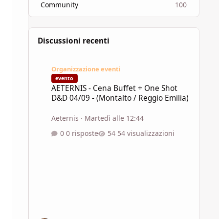
Community
100
Discussioni recenti
AETERNIS - Cena Buffet + One Shot D&D 04/09 - (Montalto 
Organizzazione eventi
evento
AETERNIS - Cena Buffet + One Shot
D&D 04/09 - (Montalto / Reggio Emilia)
Aeternis
·
Martedì alle 12:44
0 risposte
54 visualizzazioni