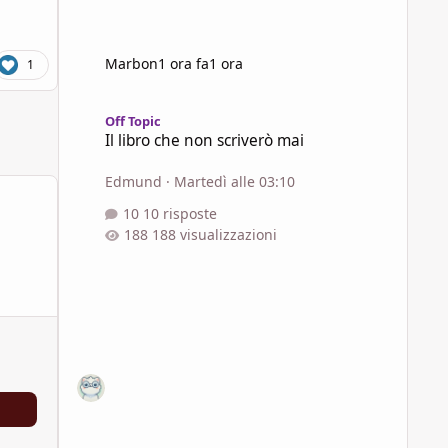
Marbon
1 ora fa
1 ora
1
Il libro che non scriverò mai
Off Topic
Il libro che non scriverò mai
Edmund
·
Martedì alle 03:10
10 risposte
188 visualizzazioni