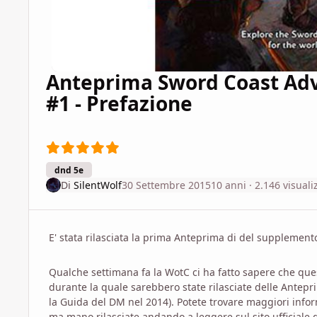
Anteprima Sword Coast Adv
#1 - Prefazione
dnd 5e
Di
SilentWolf
30 Settembre 2015
10 anni
· 2.146 visuali
E' stata rilasciata la prima Anteprima di del suppleme
Qualche settimana fa la WotC ci ha fatto sapere che quest
durante la quale sarebbero state rilasciate delle Ante
la Guida del DM nel 2014). Potete trovare maggiori info
ma mano rilasciate andando a leggere sul sito ufficiale 