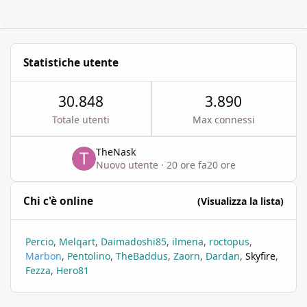
Statistiche utente
30.848
3.890
Totale utenti
Max connessi
TheNask
Nuovo utente
·
20 ore fa
20 ore
Chi c'è online
(Visualizza la lista)
Percio
Melqart
Daimadoshi85
ilmena
roctopus
Marbon
Pentolino
TheBaddus
Zaorn
Dardan
Skyfire
Fezza
Hero81