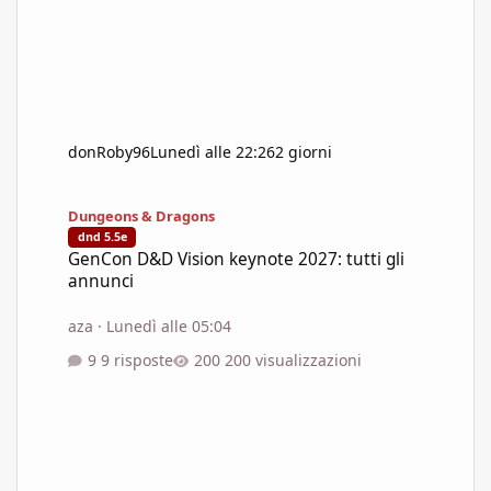
donRoby96
Lunedì alle 22:26
2 giorni
GenCon D&D Vision keynote 2027: tutti gli annunci
Dungeons & Dragons
dnd 5.5e
GenCon D&D Vision keynote 2027: tutti gli
annunci
aza
·
Lunedì alle 05:04
9 risposte
200 visualizzazioni