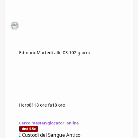
Edmund
Martedì alle 03:10
2 giorni
Hero81
18 ore fa
18 ore
I Custodi del Sangue Antico
Cerco master/giocatori online
dnd 5.5e
I Custodi del Sangue Antico