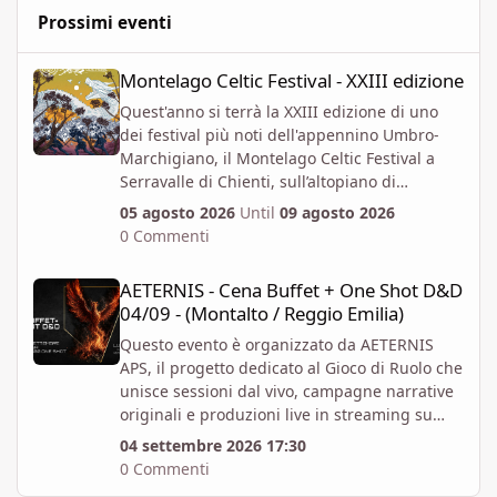
Prossimi eventi
Montelago Celtic Festival - XXIII edizione
Montelago Celtic Festival - XXIII edizione
Quest'anno si terrà la XXIII edizione di uno
dei festival più noti dell'appennino Umbro-
Marchigiano, il Montelago Celtic Festival a
Serravalle di Chienti, sull’altopiano di
Colfiorito in provincia di Macerata.
05 agosto 2026
Until
09 agosto 2026
https://www.montelagocelticfestival.it/
0 Commenti
Il festiva è pensato per far vivere un
AETERNIS - Cena Buffet + One Shot D&D 04/09 - (Montalto / Regg
esperienza immersiva a chi vi partecipa,
AETERNIS - Cena Buffet + One Shot D&D
tantochè I biglietti attualmente disponibili
04/09 - (Montalto / Reggio Emilia)
permettono l'accesso per almeno due giorni
consecutivi. E' attiva la prevendita Spring
Questo evento è organizzato da AETERNIS
Offer, che mette a disposizione dal 6 Aprile al
APS, il progetto dedicato al Gioco di Ruolo che
12 Giugno un numero massimo biglietti 4000.
unisce sessioni dal vivo, campagne narrative
Al momento i prezzi per la prevendita sono i
originali e produzioni live in streaming su
seguenti:
Twitch.
04 settembre 2026 17:30
Abbonamento x 1 persona per 4gg - 82 EUR +
Vi aspettiamo per un Evento Speciale: Cena
0 Commenti
commissioni - Accesso valido per tutta la
Buffet + One-Shot di Dungeons & Dragons 5E