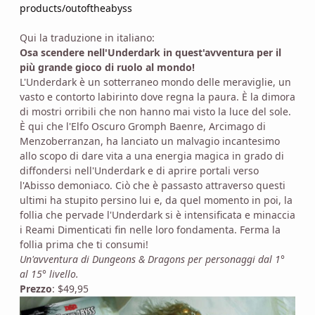
products/outoftheabyss
Qui la traduzione in italiano:
Osa scendere nell'Underdark in quest'avventura per il
più grande gioco di ruolo al mondo!
L'Underdark è un sotterraneo mondo delle meraviglie, un
vasto e contorto labirinto dove regna la paura. È la dimora
di mostri orribili che non hanno mai visto la luce del sole.
È qui che l'Elfo Oscuro Gromph Baenre, Arcimago di
Menzoberranzan, ha lanciato un malvagio incantesimo
allo scopo di dare vita a una energia magica in grado di
diffondersi nell'Underdark e di aprire portali verso
l'Abisso demoniaco. Ciò che è passasto attraverso questi
ultimi ha stupito persino lui e, da quel momento in poi, la
follia che pervade l'Underdark si è intensificata e minaccia
i Reami Dimenticati fin nelle loro fondamenta. Ferma la
follia prima che ti consumi!
Un'avventura di Dungeons & Dragons per personaggi dal 1°
al 15° livello.
Prezzo
: $49,95