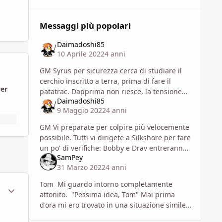
Messaggi più popolari
Daimadoshi85
10 Aprile 2022
4 anni
GM Syrus per sicurezza cerca di studiare il
cerchio inscritto a terra, prima di fare il
wer
patatrac. Dapprima non riesce, la tensione
Daimadoshi85
ha il sopravvento, poi con l'aiuto di Nyryx e
9 Maggio 2022
4 anni
Bobby tenta di dec
GM Vi preparate per colpire più velocemente
possibile. Tutti vi dirigete a Silkshore per fare
un po' di verifiche: Bobby e Drav entreranno
SamPey
e cercheranno di ottenere informazioni da
31 Marzo 2022
4 anni
qualche p
Tom Mi guardo intorno completamente
ment_1798745
Statistiche Autore
attonito. "Pessima idea, Tom" Mai prima
d'ora mi ero trovato in una situazione simile.
Incomincio a vagare, quasi stregato. Fose