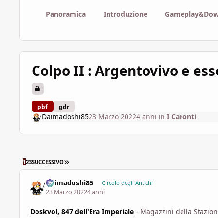
Panoramica
Introduzione
Gameplay&Dow
Colpo II : Argentovivo e ess
pbf
gdr
Daimadoshi85
23 Marzo 2022
4 anni
in
I Caronti
ULTIMA PAGINA
1
2
3
SUCCESSIVO
Daimadoshi85
Circolo degli Antichi
23 Marzo 2022
4 anni
Doskvol, 847 dell'Era Imperiale
- Magazzini della Stazio