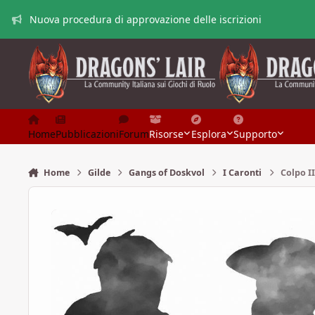
Vai al contenuto
Nuova procedura di approvazione delle iscrizioni
Home
Pubblicazioni
Forum
Risorse
Esplora
Supporto
Home
Gilde
Gangs of Doskvol
I Caronti
Colpo II