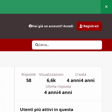
Nas
Hai già un account? Accedi
Registrati
Cerca...
Risposte
Visualizzazioni
Creata
58
6,6k
4 anni
4 anni
Ultima risposta
4 anni
4 anni
Utenti più attivi in questa