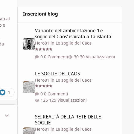
se... Es
Inserzioni blog
ati al
o e
Variante dell'ambientazione 'Le soglie del Caos' ispirata a 
Variante dell'ambientazione 'Le
soglie del Caos' ispirata a Talislanta
.
Hero81
in
Le soglie del Caos
da
0 Commenti
30 Visualizzazioni
LE SOGLIE DEL CAOS
LE SOGLIE DEL CAOS
Hero81
in
Le soglie del Caos
1
0 Commenti
125 Visualizzazioni
SEI REALTÀ DELLA RETE DELLE SOGLIE
ment_1798905
Statistiche Autore
SEI REALTÀ DELLA RETE DELLE
SOGLIE
Hero81
in
Le soglie del Caos