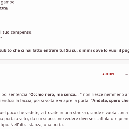
e gambe.
esta!
 il tuo compenso.
?"
 subito che ci hai fatto entrare tu! Su su, dimmi dove lo vuoi il pu
com
AUTORE
 poi sentenzia "
Occhio nero, ma senza... "
non riesce nemmeno a f
enendosi la faccia, poi si volta e vi apre la porta.
"Andate, spero che
uel poco che vedete, vi trovate in una stanza grande e vuota con a
a porta a vetri, da cui si possono vedere diverse scaffalature piene
ipo. Nell'altra stanza, una porta.