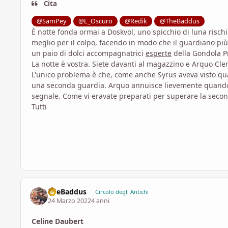
Cita
@SamPey
@L_Oscuro
@Redik
@TheBaddus
È notte fonda ormai a Doskvol, uno spicchio di luna rischiar
meglio per il colpo, facendo in modo che il guardiano più 
un paio di dolci accompagnatrici
esperte
della Gondola P
La notte è vostra. Siete davanti al magazzino e Arquo Cl
L'unico problema è che, come anche Syrus aveva visto qua
una seconda guardia. Arquo annuisce lievemente quando n
segnale. Come vi eravate preparati per superare la seco
Tutti
TheBaddus
Circolo degli Antichi
24 Marzo 2022
4 anni
Celine Daubert