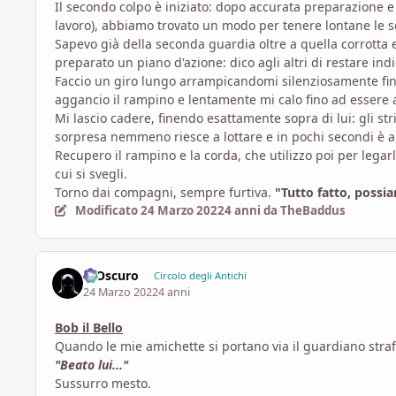
Il secondo colpo è iniziato: dopo accurata preparazione e 
lavoro), abbiamo trovato un modo per tenere lontane le s
Sapevo già della seconda guardia oltre a quella corrotta 
preparato un piano d'azione: dico agli altri di restare indi
Faccio un giro lungo arrampicandomi silenziosamente fino
aggancio il rampino e lentamente mi calo fino ad essere 
Mi lascio cadere, finendo esattamente sopra di lui: gli st
sorpresa nemmeno riesce a lottare e in pochi secondi è a 
Recupero il rampino e la corda, che utilizzo poi per lega
cui si svegli.
Torno dai compagni, sempre furtiva.
"Tutto fatto, possi
Modificato
24 Marzo 2022
4 anni
da TheBaddus
L_Oscuro
Circolo degli Antichi
24 Marzo 2022
4 anni
Bob il Bello
Quando le mie amichette si portano via il guardiano strafat
"Beato lui..."
Sussurro mesto.