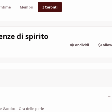
ntime
Membri
I Caronti
enze di spirito
Condividi
Follo
com
ne Gaddoc - Ora delle perle