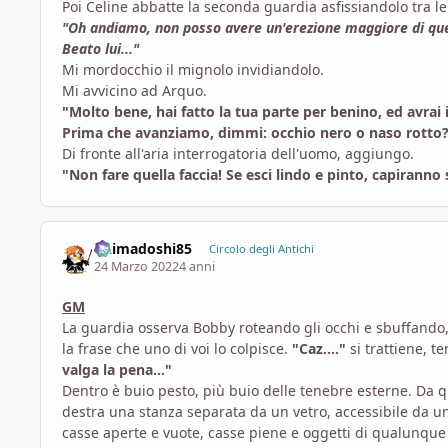
Poi Celine abbatte la seconda guardia asfissiandolo tra l
"Oh andiamo, non posso avere un'erezione maggiore di qu
Beato lui..."
Mi mordocchio il mignolo invidiandolo.
Mi avvicino ad Arquo.
"Molto bene, hai fatto la tua parte per benino, ed avrai
Prima che avanziamo, dimmi: occhio nero o naso rotto
Di fronte all'aria interrogatoria dell'uomo, aggiungo.
"Non fare quella faccia! Se esci lindo e pinto, capiranno
Daimadoshi85
Circolo degli Antichi
24 Marzo 2022
4 anni
GM
La guardia osserva Bobby roteando gli occhi e sbuffando,
la frase che uno di voi lo colpisce.
"Caz...."
si trattiene, t
valga la pena..."
Dentro è buio pesto, più buio delle tenebre esterne. Da q
destra una stanza separata da un vetro, accessibile da un
casse aperte e vuote, casse piene e oggetti di qualunque t