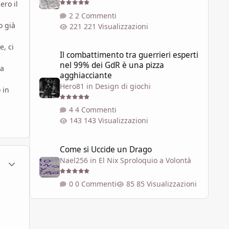
ero il
2 Commenti
o già
221 Visualizzazioni
Il combattimento tra guerrieri esperti nel 99% dei GdR è 
, ci
Il combattimento tra guerrieri esperti
nel 99% dei GdR è una pizza
la
agghiacciante
Hero81
in
Design di giochi
 in
4 Commenti
143 Visualizzazioni
Come si Uccide un Drago
Come si Uccide un Drago
ment_1798931
Statistiche Autore
Nael256
in
El Nix Sproloquio a Volontà
0 Commenti
85 Visualizzazioni