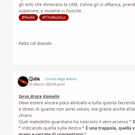
gli echi che dimorano la città. Celine gli si affianca, pre
superiore, e insieme ci riuscite.
@Redik
@TheBaddus
Patto col diavolo
Redik
Circolo degli Antichi
25 Marzo 2022
4 anni
Syrus Brace Kamelin
Devo essere ancora poco abituato a tutta questa faccenda 
e stress di quanto non avrei voluto, ma grazie anche all'
chiaro.
Quel maledetto guardiano ha nascosto il vero accesso
" 
"
indicando quella sulla destra
" È una trappola, quella 
mano e cercate di concentrarvi "