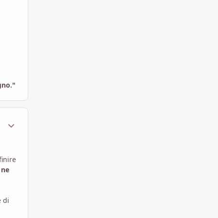
gno."
ment_1798938
Statistiche Autore
inire
 ne
 di