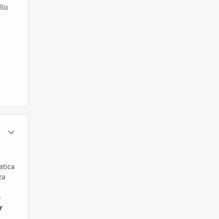
llo
ment_1799121
Statistiche Autore
atica
za
e
r