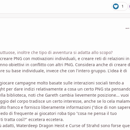
1
com
uttuose, inoltre che tipo di avventura si adatta allo scopo?
creare PNG con motivazioni individuali, e creare reti di relazioni in 
 obiettivi in conflitto con altri PNG. Considera anche di creare d
re su base individuale, invece che con l'intero gruppo. L'idea è di
 giocare campagne molto basate sulle interazioni sociali tendo a
ght per dare indizi relativamente a cosa un certo PNG sta pensando
ella biblioteca, noti che Gareth cambia lievemente posizione... vuoi
uaggio del corpo tradisce un certo interesse, anche se lo cela mala
olto franco e fornisco liberamente informazioni ("dice di non saper
edo di frequente ai giocatori roba tipo "cosa ne pensa il tuo
i tratta così?" eccetera eccetera.
iù adatti, Waterdeep Dragon Heist e Curse of Strahd sono forse que