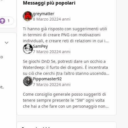
Messaggi più popolari
greymatter
8 Marzo 2022
4 anni
1
Ti hanno già risposto con suggerimenti utili
in termini di creare PNG con motivazioni
ment_1796511
Statistiche Autore
individuali, e creare reti di relazioni in cui i
SamPey
PNG non sono necessariamente ostili ai PG
7 Marzo 2022
4 anni
ma magari hanno obietti
io
Se giochi DnD 5e, potresti dare un occhio a
Waterdeep: il furto dei dragoni. È incentrata
su ciò che cerchi (tra l'altro stanno uscendo
Pippomaster92
delle traduzioni proprio su D'L per un
7 Marzo 2022
4 anni
remix/revamping dell'avve
e,
Come consiglio generale posso suggeriti di
tenere sempre presente le "5W" ogni volta
che hai a che fare con un personaggio non
giocante. Rispondere a ciascuna di queste
domande ti aiuterà a capir