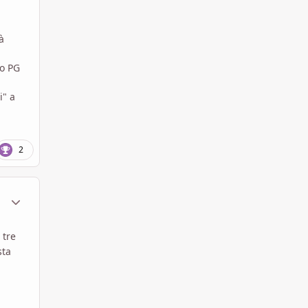
à
io PG
i" a
2
ment_1796529
Statistiche Autore
 tre
sta