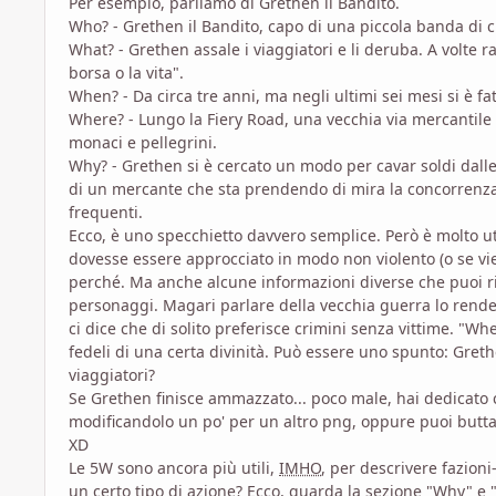
Per esempio, parliamo di Grethen il Bandito.
Who? - Grethen il Bandito, capo di una piccola banda di c
What? - Grethen assale i viaggiatori e li deruba. A volte rap
borsa o la vita".
When? - Da circa tre anni, ma negli ultimi sei mesi si è f
Where? - Lungo la Fiery Road, una vecchia via mercantile 
monaci e pellegrini.
Why? - Grethen si è cercato un modo per cavar soldi dalle
di un mercante che sta prendendo di mira la concorrenza.
frequenti.
Ecco, è uno specchietto davvero semplice. Però è molto ut
dovesse essere approcciato in modo non violento (o se vien
perché. Ma anche alcune informazioni diverse che puoi r
personaggi. Magari parlare della vecchia guerra lo rende
ci dice che di solito preferisce crimini senza vittime. "Wh
fedeli di una certa divinità. Può essere uno spunto: Greth
viaggiatori?
Se Grethen finisce ammazzato... poco male, hai dedicato ci
modificandolo un po' per un altro png, oppure puoi buttarlo
XD
Le 5W sono ancora più utili,
IMHO
, per descrivere fazion
un certo tipo di azione? Ecco, guarda la sezione "Why" e