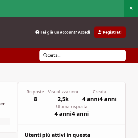
Nas
Hai già un account? Accedi
Registrati
Cerca...
Risposte
Visualizzazioni
Creata
8
2,5k
4 anni
4 anni
wer
Ultima risposta
4 anni
4 anni
Utenti più attivi in questa