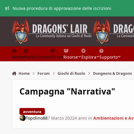
Vai al contenuto
Nuova procedura di approvazione delle iscrizioni
Home
Pubblicazioni
Forum
Risorse
Esplora
Supporto
Home
Forum
Giochi di Ruolo
Dungeons & Dragons
Campagna "Narrativa"
avventura
Topolino88
7 Marzo 2022
4 anni
in
Ambientazioni e Av