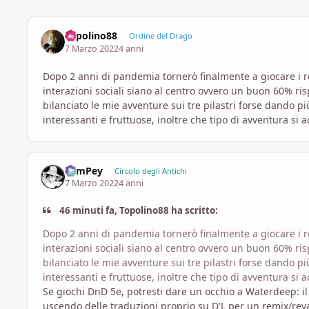
Topolino88
Ordine del Drago
7 Marzo 2022
4 anni
Dopo 2 anni di pandemia tornerò finalmente a giocare i rea
interazioni sociali siano al centro ovvero un buon 60% r
bilanciato le mie avventure sui tre pilastri forse dando p
interessanti e fruttuose, inoltre che tipo di avventura si 
SamPey
Circolo degli Antichi
7 Marzo 2022
4 anni
46 minuti fa, Topolino88 ha scritto:
Dopo 2 anni di pandemia tornerò finalmente a giocare i rea
interazioni sociali siano al centro ovvero un buon 60% r
bilanciato le mie avventure sui tre pilastri forse dando p
interessanti e fruttuose, inoltre che tipo di avventura si 
Se giochi DnD 5e, potresti dare un occhio a Waterdeep: il f
uscendo delle traduzioni proprio su D'L per un remix/rev