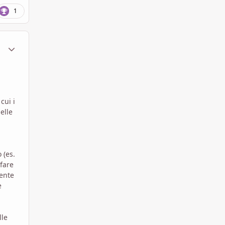
1
ment_1796628
Statistiche Autore
cui i
elle
 (es.
 fare
mente
e
lle