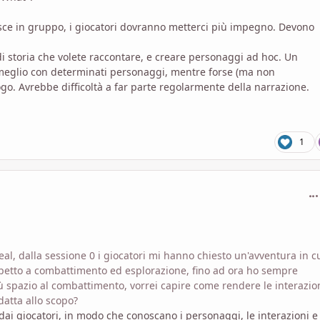
sce in gruppo, i giocatori dovranno metterci più impegno. Devono
i storia che volete raccontare, e creare personaggi ad hoc. Un
 meglio con determinati personaggi, mentre forse (ma non
o. Avrebbe difficoltà a far parte regolarmente della narrazione.
1
com
l, dalla sessione 0 i giocatori mi hanno chiesto un'avventura in cu
ispetto a combattimento ed esplorazione, fino ad ora ho sempre
iù spazio al combattimento, vorrei capire come rendere le interazio
adatta allo scopo?
ai giocatori, in modo che conoscano i personaggi, le interazioni e