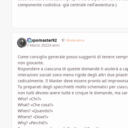
componente ruolistica -già centrale nell'avventura-)
Pippomaster92
Moderatore
7 Marzo 2022
4 anni
Come consiglio generale posso suggeriti di tenere sempr
non giocante.
Rispondere a ciascuna di queste domande ti aiuterà a cap
interazioni sociali sono meno rigide degli altri due pilas
radicalmente. Il Master deve essere pronto ad improvvisa
Tu preparati degli specchietti molto schematici per cias
non tutti
devono
avere tutte e cinque le domande, ma sa
Who? «Chi?»
What? «Che cosa?»
When? «Quando?»
Where? «Dove?»
Why? «Perché?»