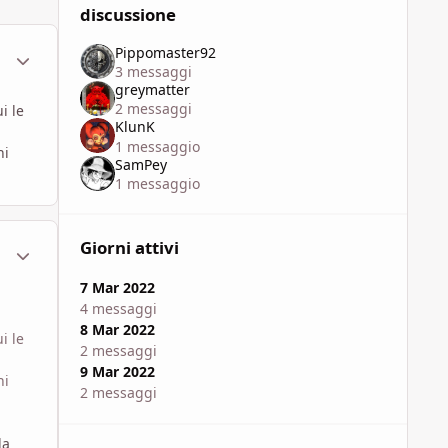
discussione
Pippomaster92
ment_1796491
Statistiche Autore
3 messaggi
greymatter
2 messaggi
i le
KlunK
1 messaggio
ni
SamPey
1 messaggio
Giorni attivi
ment_1796497
Statistiche Autore
7 Mar 2022
4 messaggi
8 Mar 2022
i le
2 messaggi
9 Mar 2022
ni
2 messaggi
la