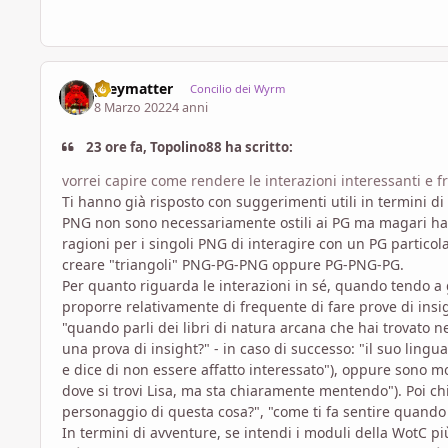
greymatter
Concilio dei Wyrm
8 Marzo 2022
4 anni
23 ore fa, Topolino88 ha scritto:
vorrei capire come rendere le interazioni interessanti e fr
Ti hanno già risposto con suggerimenti utili in termini di 
PNG non sono necessariamente ostili ai PG ma magari hanno
ragioni per i singoli PNG di interagire con un PG particola
creare "triangoli" PNG-PG-PNG oppure PG-PNG-PG.
Per quanto riguarda le interazioni in sé, quando tendo a
proporre relativamente di frequente di fare prove di insi
"quando parli dei libri di natura arcana che hai trovato n
una prova di insight?" - in caso di successo: "il suo ling
e dice di non essere affatto interessato"), oppure sono m
dove si trovi Lisa, ma sta chiaramente mentendo"). Poi chi
personaggio di questa cosa?", "come ti fa sentire quando t
In termini di avventure, se intendi i moduli della WotC p