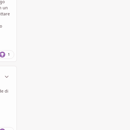
igo
in un
ttare
vo
1
ment_1796652
Statistiche Autore
de di