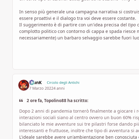
In senso più generale una campagna narrativa si costrui
essere proattivi e il dialogo tra voi deve essere costante.
Il suggerimento è di partire con un'idea precisa del
tipo
d
complotto politico con contorno di cappa e spada riesce
necessariamente) un barbaro selvaggio sarebbe fuori luog
KlunK
Circolo degli Antichi
7 Marzo 2022
4 anni
2 ore fa, Topolino88 ha scritto:
Dopo 2 anni di pandemia tornerò finalmente a giocare i rea
interazioni sociali siano al centro ovvero un buon 60% r
bilanciato le mie avventure sui tre pilastri forse dando p
interessanti e fruttuose, inoltre che tipo di avventura si 
L'ideale sarebbe avere un'ambientazione ben conosciuta d