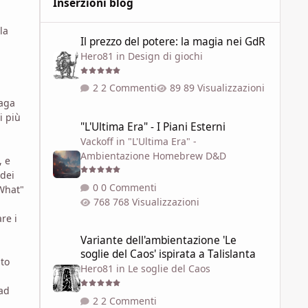
Inserzioni blog
Il prezzo del potere: la magia nei GdR
la
Il prezzo del potere: la magia nei GdR
Hero81
in
Design di giochi
2 Commenti
89 Visualizzazioni
paga
"L'Ultima Era" - I Piani Esterni
i più
"L'Ultima Era" - I Piani Esterni
Vackoff
in
"L'Ultima Era" -
Ambientazione Homebrew D&D
, e
 dei
0 Commenti
"What"
768 Visualizzazioni
re i
Variante dell'ambientazione 'Le soglie del Caos' ispirata a 
Variante dell'ambientazione 'Le
soglie del Caos' ispirata a Talislanta
ato
Hero81
in
Le soglie del Caos
 ad
2 Commenti