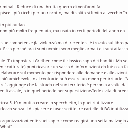
riminali. Reduce di una brutta guerra di vent'anni fa.
isce i più ricchi per un riscatto, ma di solito si limita al vecchio "o 
atto più audace.
non più molto frequentata, ma usata in certi periodi dell'anno da
 sue competenze (la violenza) ma di recente si è trovato sul libro 
 Ecco perché ora i suoi uomini sono meglio armati e i suoi attacch
ile. Tu imposterai Grethen come il classico capo dei banditi. Ma se
e catturato) puoi ricavare un sacco di informazioni da lui: cosa fa
ielaborare sul momento per rispondere alle domande e alle azioni
 più amichevole, o al contrario può essere un modo per irritarlo. 
ere" aggiunge che la strada nel suo territorio è percorsa a volte da
en li assale, o in quel periodo per superstizione/fede evita di preda
rca 5-10 minuti a creare lo specchietto, lo puoi riutilizzare
 via senza il dispiacere di aver scritto tre cartelle di BG inutilizz
i-organizzazioni-enti: vuoi sapere come reagirà una setta malvagia
 "What".