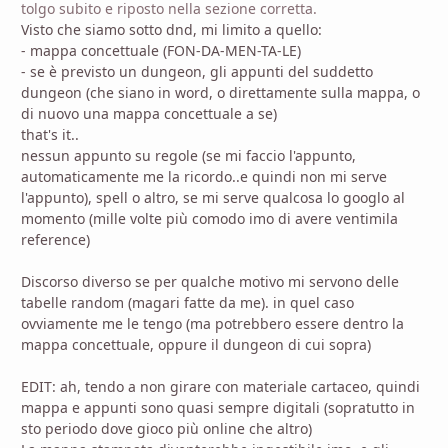
tolgo subito e riposto nella sezione corretta.
Visto che siamo sotto dnd, mi limito a quello:
- mappa concettuale (FON-DA-MEN-TA-LE)
- se è previsto un dungeon, gli appunti del suddetto
dungeon (che siano in word, o direttamente sulla mappa, o
di nuovo una mappa concettuale a se)
that's it..
nessun appunto su regole (se mi faccio l'appunto,
automaticamente me la ricordo..e quindi non mi serve
l'appunto), spell o altro, se mi serve qualcosa lo googlo al
momento (mille volte più comodo imo di avere ventimila
reference)
Discorso diverso se per qualche motivo mi servono delle
tabelle random (magari fatte da me). in quel caso
ovviamente me le tengo (ma potrebbero essere dentro la
mappa concettuale, oppure il dungeon di cui sopra)
EDIT: ah, tendo a non girare con materiale cartaceo, quindi
mappa e appunti sono quasi sempre digitali (sopratutto in
sto periodo dove gioco più online che altro)