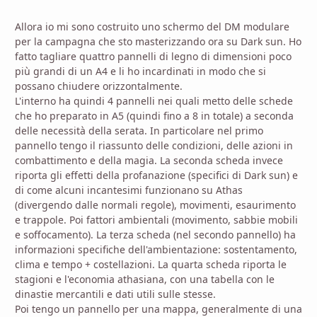
Allora io mi sono costruito uno schermo del DM modulare
per la campagna che sto masterizzando ora su Dark sun. Ho
fatto tagliare quattro pannelli di legno di dimensioni poco
più grandi di un A4 e li ho incardinati in modo che si
possano chiudere orizzontalmente.
L'interno ha quindi 4 pannelli nei quali metto delle schede
che ho preparato in A5 (quindi fino a 8 in totale) a seconda
delle necessità della serata. In particolare nel primo
pannello tengo il riassunto delle condizioni, delle azioni in
combattimento e della magia. La seconda scheda invece
riporta gli effetti della profanazione (specifici di Dark sun) e
di come alcuni incantesimi funzionano su Athas
(divergendo dalle normali regole), movimenti, esaurimento
e trappole. Poi fattori ambientali (movimento, sabbie mobili
e soffocamento). La terza scheda (nel secondo pannello) ha
informazioni specifiche dell'ambientazione: sostentamento,
clima e tempo + costellazioni. La quarta scheda riporta le
stagioni e l'economia athasiana, con una tabella con le
dinastie mercantili e dati utili sulle stesse.
Poi tengo un pannello per una mappa, generalmente di una