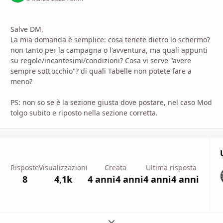
Salve DM,
La mia domanda è semplice: cosa tenete dietro lo schermo?
non tanto per la campagna o l'avventura, ma quali appunti
su regole/incantesimi/condizioni? Cosa vi serve "avere
sempre sott'occhio"?
di quali Tabelle non potete fare a
meno?
PS: non so se è la sezione giusta dove postare, nel caso Mod
tolgo subito e riposto nella sezione corretta.
Risposte
Visualizzazioni
Creata
Ultima risposta
8
4,1k
4 anni
4 anni
4 anni
4 anni
Espandi panoramica del topic