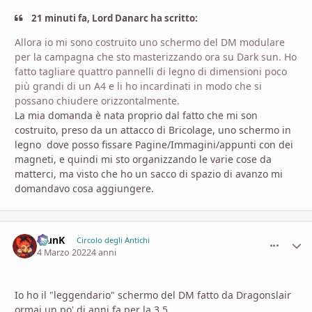
21 minuti fa, Lord Danarc ha scritto:
Allora io mi sono costruito uno schermo del DM modulare
per la campagna che sto masterizzando ora su Dark sun. Ho
fatto tagliare quattro pannelli di legno di dimensioni poco
più grandi di un A4 e li ho incardinati in modo che si
possano chiudere orizzontalmente.
La mia domanda è nata proprio dal fatto che mi son
costruito, preso da un attacco di Bricolage, uno schermo in
legno dove posso fissare Pagine/Immagini/appunti con dei
magneti, e quindi mi sto organizzando le varie cose da
matterci, ma visto che ho un sacco di spazio di avanzo mi
domandavo cosa aggiungere.
KlunK
comment_
Stati
Circolo degli Antichi
4 Marzo 2022
4 anni
Io ho il "leggendario" schermo del DM fatto da Dragonslair
ormai un po' di anni fa per la 3.5