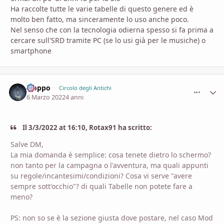
Ha raccolte tutte le varie tabelle di questo genere ed è
molto ben fatto, ma sinceramente lo uso anche poco.
Nel senso che con la tecnologia odierna spesso si fa prima a
cercare sull'SRD tramite PC (se lo usi già per le musiche) o
smartphone
Fioppo
comment_
Stati
Circolo degli Antichi
6 Marzo 2022
4 anni
Il 3/3/2022 at 16:10, Rotax91 ha scritto:
Salve DM,
La mia domanda è semplice: cosa tenete dietro lo schermo?
non tanto per la campagna o l'avventura, ma quali appunti
su regole/incantesimi/condizioni? Cosa vi serve "avere
sempre sott'occhio"?
di quali Tabelle non potete fare a
meno?
PS: non so se è la sezione giusta dove postare, nel caso Mod