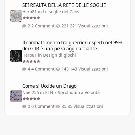
SEI REALTÀ DELLA RETE DELLE SOGLIE
Hero81
in
Le soglie del Caos
2 Commenti
221 Visualizzazioni
Il combattimento tra guerrieri esperti nel 99% dei GdR è una pi
Il combattimento tra guerrieri esperti nel 99%
dei GdR è una pizza agghiacciante
Hero81
in
Design di giochi
4 Commenti
143 Visualizzazioni
Come si Uccide un Drago
Come si Uccide un Drago
Nael256
in
El Nix Sproloquio a Volontà
0 Commenti
85 Visualizzazioni