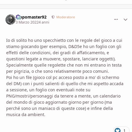
Pippomaster92
comment_
Stati
Moderatore
3 Marzo 2022
4 anni
Io di solito ho uno specchietto con le regole del gioco a cui
stiamo giocando (per esempio, D&D5e ho un foglio con gli
effetti delle condizioni, dei gradi di affaticamento, e
questioni legate a muovere, spostare, lanciare oggetti).
Specialmente quelle regolette che non mi entrano in testa
per pigrizia, o che sono relativamente poco comuni.
Poi ho un file (gioco col pc acceso posto a mo' di schermo
del DM) con i punti salienti di quello che mi aspetto accada
a sessione, un foglio con eventuali note su
PNG/mostri/personaggi da tenere a mente, un calendario
del mondo di gioco aggiornato giorno per giorno (ma
perché sono un maniaco di queste cose) e infine della
musica da ambient.
1