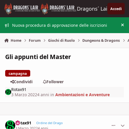
Vai al contenuto
Dragons´ Lair
Accedi
Nuova procedura di approvazione delle iscrizioni
Nas
Home
Forum
Giochi di Ruolo
Dungeons & Dragons
Gli appunti del Master
campagna
Condividi
Follower
Rotax91
3 Marzo 2022
4 anni
in
Ambientazioni e Avventure
Rotax91
comment_
Stati
Ordine del Drago
3 Marzo 2022
4 anni