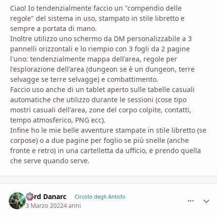
Ciao! Io tendenzialmente faccio un "compendio delle
regole" del sistema in uso, stampato in stile libretto e
sempre a portata di mano.
Inoltre utilizzo uno schermo da DM personalizzabile a 3
pannelli orizzontali e lo riempio con 3 fogli da 2 pagine
l'uno: tendenzialmente mappa dell'area, regole per
l'esplorazione dell'area (dungeon se è un dungeon, terre
selvagge se terre selvagge) e combattimento.
Faccio uso anche di un tablet aperto sulle tabelle casuali
automatiche che utilizzo durante le sessioni (cose tipo
mostri casuali dell'area, zone del corpo colpite, contatti,
tempo atmosferico, PNG ecc).
Infine ho le mie belle avventure stampate in stile libretto (se
corpose) o a due pagine per foglio se più snelle (anche
fronte e retro) in una cartelletta da ufficio, e prendo quella
che serve quando serve.
Lord Danarc
comment_
Stati
Circolo degli Antichi
3 Marzo 2022
4 anni