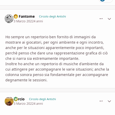
Le Fantome
comment_
Stati
Circolo degli Antichi
3 Marzo 2022
4 anni
Ho sempre un repertorio ben fornito di immagini da
mostrare ai giocatori, per ogni ambiente e ogni incontro,
anche per le situazioni apparentemente poco importanti,
perchè penso che dare una rappresentazione grafica di ciò
che si narra sia estremamente importante.
Inoltre ho anche un repertorio di musiche d'ambiente da
cui attingere per accompagnare le varie situazioni; anche la
colonna sonora penso sia fondamentale per accompagnare
degnamente le sessioni.
Percio
comment_
Stati
Circolo degli Antichi
3 Marzo 2022
4 anni