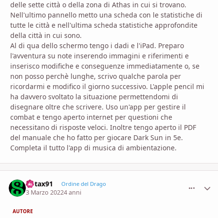
delle sette città o della zona di Athas in cui si trovano.
Nell'ultimo pannello metto una scheda con le statistiche di
tutte le città e nell'ultima scheda statistiche approfondite
della città in cui sono.
Al di qua dello schermo tengo i dadi e l'iPad. Preparo
l'avventura su note inserendo immagini e riferimenti e
inserisco modifiche e conseguenze immediatamente o, se
non posso perchè lunghe, scrivo qualche parola per
ricordarmi e modifico il giorno successivo. L'apple pencil mi
ha davvero svoltato la situazione permettendomi di
disegnare oltre che scrivere. Uso un'app per gestire il
combat e tengo aperto internet per questioni che
necessitano di risposte veloci. Inoltre tengo aperto il PDF
del manuale che ho fatto per giocare Dark Sun in 5e.
Completa il tutto l'app di musica di ambientazione.
Rotax91
comment_
Stati
Ordine del Drago
3 Marzo 2022
4 anni
AUTORE