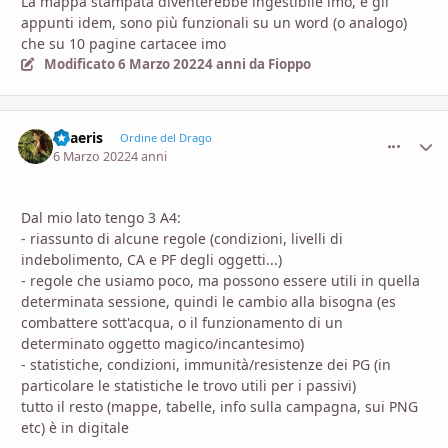
La mappa stampata diventerebbe ingestibile imo, e gli
appunti idem, sono più funzionali su un word (o analogo)
che su 10 pagine cartacee imo
Modificato
6 Marzo 2022
4 anni
da Fioppo
Thaeris
comment_
Stati
Ordine del Drago
6 Marzo 2022
4 anni
Dal mio lato tengo 3 A4:
- riassunto di alcune regole (condizioni, livelli di
indebolimento, CA e PF degli oggetti...)
- regole che usiamo poco, ma possono essere utili in quella
determinata sessione, quindi le cambio alla bisogna (es
combattere sott'acqua, o il funzionamento di un
determinato oggetto magico/incantesimo)
- statistiche, condizioni, immunità/resistenze dei PG (in
particolare le statistiche le trovo utili per i passivi)
tutto il resto (mappe, tabelle, info sulla campagna, sui PNG
etc) è in digitale