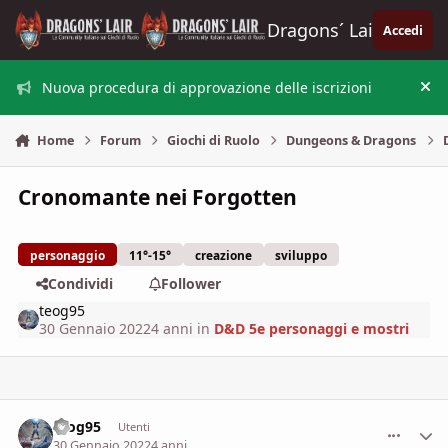
Vai al contenuto
Dragons´ Lair
Accedi
Nuova procedura di approvazione delle iscrizioni
Nas
Home
Forum
Giochi di Ruolo
Dungeons & Dragons
Cronomante nei Forgotten
personaggio
11°-15°
creazione
sviluppo
Condividi
Follower
teog95
30 Gennaio 2022
4 anni
in
D&D 5e personaggi e mostri
teog95
comment_
Stati
Utenti
30 Gennaio 2022
4 anni