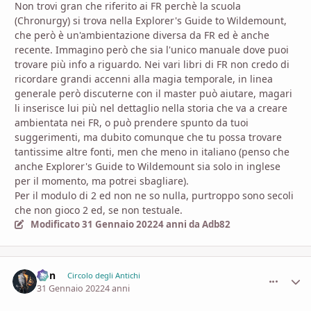
Non trovi gran che riferito ai FR perchè la scuola
(Chronurgy) si trova nella Explorer's Guide to Wildemount,
che però è un'ambientazione diversa da FR ed è anche
recente. Immagino però che sia l'unico manuale dove puoi
trovare più info a riguardo. Nei vari libri di FR non credo di
ricordare grandi accenni alla magia temporale, in linea
generale però discuterne con il master può aiutare, magari
li inserisce lui più nel dettaglio nella storia che va a creare
ambientata nei FR, o può prendere spunto da tuoi
suggerimenti, ma dubito comunque che tu possa trovare
tantissime altre fonti, men che meno in italiano (penso che
anche Explorer's Guide to Wildemount sia solo in inglese
per il momento, ma potrei sbagliare).
Per il modulo di 2 ed non ne so nulla, purtroppo sono secoli
che non gioco 2 ed, se non testuale.
Modificato
31 Gennaio 2022
4 anni
da Adb82
Von
comment_
Stati
Circolo degli Antichi
31 Gennaio 2022
4 anni