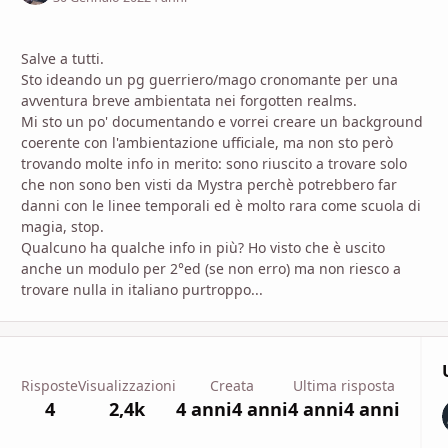
Salve a tutti.
Sto ideando un pg guerriero/mago cronomante per una
avventura breve ambientata nei forgotten realms.
Mi sto un po' documentando e vorrei creare un background
coerente con l'ambientazione ufficiale, ma non sto però
trovando molte info in merito: sono riuscito a trovare solo
che non sono ben visti da Mystra perchè potrebbero far
danni con le linee temporali ed è molto rara come scuola di
magia, stop.
Qualcuno ha qualche info in più? Ho visto che è uscito
anche un modulo per 2°ed (se non erro) ma non riesco a
trovare nulla in italiano purtroppo...
Risposte
Visualizzazioni
Creata
Ultima risposta
4
2,4k
4 anni
4 anni
4 anni
4 anni