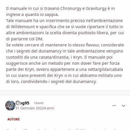
Il manuale in cui si trovano Chronurgy e Graviturgy è in
inglese a quanto io sappia.
Tale manuale ha un inserimento preciso nell'ambientazione
di Wildemount e spacifica che se si vuole riportare il tutto in
altre ambientazioni la scelta diventa piuttosto libera, per cui
di parlarne col DM.
Se volete cercare di mantenere lo stesso flavour, considerate
che i segreti del dunamancy in tale ambientazione vengono
custoditi da una casata/dinastia, i Kryn. Il manuale poi
suggerisce anche un metodo per non dover fare per forza
parte dei Kryn, ovvero appartenere a una setta/gilda/cabala
in cui siano presenti dei Kryn o in cui abbiamo militato uno
di loro, condividendo i segreti del dunamancy.
teog95
comment_
Stati
Utenti
31 Gennaio 2022
4 anni
AUTORE