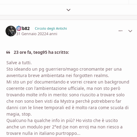
Espandi panoramica del topic
Adb82
comment_
Stati
Circolo degli Antichi
31 Gennaio 2022
4 anni
23 ore fa, teog95 ha scritto:
Salve a tutti.
Sto ideando un pg guerriero/mago cronomante per una
avventura breve ambientata nei forgotten realms.
Mi sto un po' documentando e vorrei creare un background
coerente con l'ambientazione ufficiale, ma non sto però
trovando molte info in merito: sono riuscito a trovare solo
che non sono ben visti da Mystra perchè potrebbero far
danni con le linee temporali ed è molto rara come scuola di
magia, stop.
Qualcuno ha qualche info in più? Ho visto che è uscito
anche un modulo per 2°ed (se non erro) ma non riesco a
trovare nulla in italiano purtroppo...