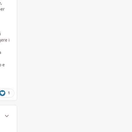
e,
per
i
gere i
a
o e
1
ment_1789279
Statistiche Autore