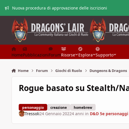
Vai al contenuto
Nuova procedura di approvazione delle iscrizioni
Home
Pubblicazioni
Forum
Risorse
Esplora
Supporto
Home
Forum
Giochi di Ruolo
Dungeons & Dragons
Rogue basato su Stealth/N
personaggio
creazione
homebrew
Tressoli
24 Gennaio 2022
4 anni
in
D&D 5e personaggi 