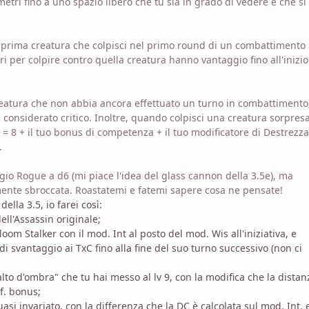
etri fino a uno spazio libero che tu sia in grado di vedere e che si 
, la prima creatura che colpisci nel primo round di un combattimento
 tiri per colpire contro quella creatura hanno vantaggio fino all'inizio
 creatura che non abbia ancora effettuato un turno in combattimento
considerato critico. Inoltre, quando colpisci una creatura sorpresa
= 8 + il tuo bonus di competenza + il tuo modificatore di Destrezza
.
io Rogue a d6 (mi piace l'idea del glass cannon della 3.5e), ma
nte sbroccata. Roastatemi e fatemi sapere cosa ne pensate!
ella 3.5, io farei così:
dell'Assassin originale;
loom Stalker con il mod. Int al posto del mod. Wis all'iniziativa, e
 di svantaggio ai TxC fino alla fine del suo turno successivo (non ci
salto d'ombra" che tu hai messo al lv 9, con la modifica che la distan
of. bonus;
quasi invariato, con la differenza che la DC è calcolata sul mod. Int, 