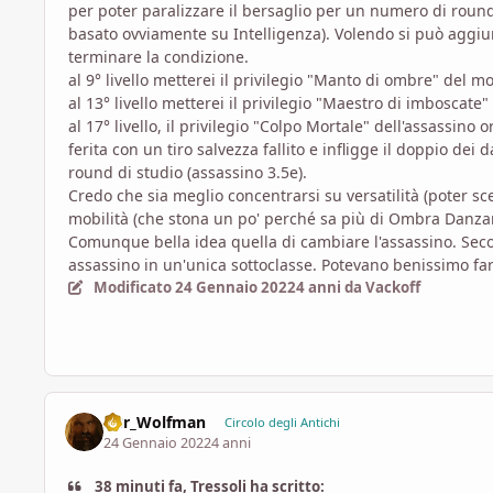
per poter paralizzare il bersaglio per un numero di round
basato ovviamente su Intelligenza). Volendo si può aggiun
terminare la condizione.
al 9° livello metterei il privilegio "Manto di ombre" del 
al 13° livello metterei il privilegio "Maestro di imboscate
al 17° livello, il privilegio "Colpo Mortale" dell'assassino
ferita con un tiro salvezza fallito e infligge il doppio de
round di studio (assassino 3.5e).
Credo che sia meglio concentrarsi su versatilità (poter sce
mobilità (che stona un po' perché sa più di Ombra Danza
Comunque bella idea quella di cambiare l'assassino. Sec
assassino in un'unica sottoclasse. Potevano benissimo fa
Modificato
24 Gennaio 2022
4 anni
da Vackoff
D8r_Wolfman
Circolo degli Antichi
24 Gennaio 2022
4 anni
38 minuti fa, Tressoli ha scritto: