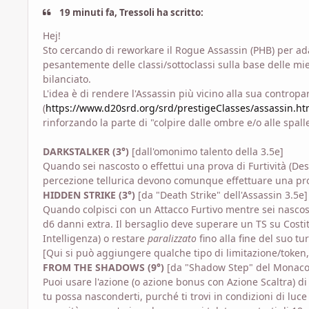
19 minuti fa, Tressoli ha scritto:
Hej!
Sto cercando di reworkare il Rogue Assassin (PHB) per ada
pesantemente delle classi/sottoclassi sulla base delle mie
bilanciato.
L'idea è di rendere l'Assassin più vicino alla sua contropa
(
https://www.d20srd.org/srd/prestigeClasses/assassin.h
rinforzando la parte di "colpire dalle ombre e/o alle spal
DARKSTALKER (3°)
[dall'omonimo talento della 3.5e]
Quando sei nascosto o effettui una prova di Furtività (Des), 
percezione tellurica devono comunque effettuare una prov
HIDDEN STRIKE (3°)
[da "Death Strike" dell'Assassin 3.5e]
Quando colpisci con un Attacco Furtivo mentre sei nascosto
d6 danni extra. Il bersaglio deve superare un TS su Costit
Intelligenza) o restare
paralizzato
fino alla fine del suo tu
[Qui si può aggiungere qualche tipo di limitazione/token, 
FROM THE SHADOWS (9°)
[da "Shadow Step" del Monaco W
Puoi usare l'azione (o azione bonus con Azione Scaltra) di
tu possa nasconderti, purché ti trovi in condizioni di luce f