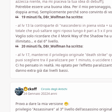
azzecca niente, ma mi piaceva la tua idea di debuff);
Potrebbe essere una buona idea. Per il mio personaggio, 
doppia arma). Semplicemente perché sono convinto di vol
19 minuti fa, D8r_Wolfman ha scritto:
- al lv 13 la controparte di "nascondersi in piena vista + 
totale che può saltare ogni riposo lungo è pari a 5 x il pr
Voglio solo ricordare che il Monk Way of the Shadow ha un 
illimitato... e dal 6° livello.
20 minuti fa, D8r_Wolfman ha scritto:
- al lv 17, manterrei il privilegio originale "death strike" 
puoi scegliere tra il paralizzare per 1 minuto, o uccidere 
Ci ho pensato in realtà. Ho optato per l'effetto paralizzant
danno extra già dai livelli bassi.
Vackoff
Circolo degli Antichi
24 Gennaio 2022
4 anni
Provo a dare la mia versione
:
😬
privilegio "Assassinare" al 3° livello dell'assassino origina