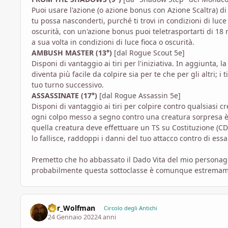
Puoi usare l'azione (o azione bonus con Azione Scaltra) di
tu possa nasconderti, purché ti trovi in condizioni di luce f
oscurità, con un'azione bonus puoi teletrasportarti di 18 m
a sua volta in condizioni di luce fioca o oscurità.
AMBUSH MASTER (13°)
[dal Rogue Scout 5e]
Disponi di vantaggio ai tiri per l'iniziativa. In aggiunta
diventa più facile da colpire sia per te che per gli altri; i
tuo turno successivo.
ASSASSINATE (17°)
[dal Rogue Assassin 5e]
Disponi di vantaggio ai tiri per colpire contro qualsiasi
ogni colpo messo a segno contro una creatura sorpresa è 
quella creatura deve effettuare un TS su Costituzione (CD 
lo fallisce, raddoppi i danni del tuo attacco contro di essa
Premetto che ho abbassato il Dado Vita del mio personagg
probabilmente questa sottoclasse è comunque estremame
D8r_Wolfman
Circolo degli Antichi
24 Gennaio 2022
4 anni