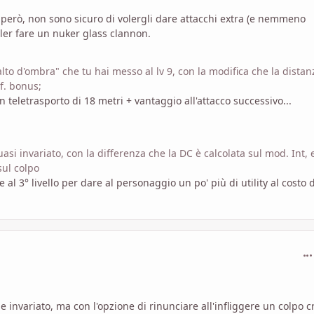
però, non sono sicuro di volergli dare attacchi extra (e nemmeno
er fare un nuker glass clannon.
salto d'ombra" che tu hai messo al lv 9, con la modifica che la distan
of. bonus;
teletrasporto di 18 metri + vantaggio all'attacco successivo...
quasi invariato, con la differenza che la DC è calcolata sul mod. Int, 
sul colpo
e al 3° livello per dare al personaggio un po' più di utility al costo 
com
le invariato, ma con l'opzione di rinunciare all'infliggere un colpo cr