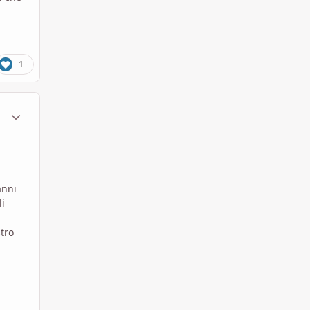
1
ment_1789272
Statistiche Autore
anni
li
tro