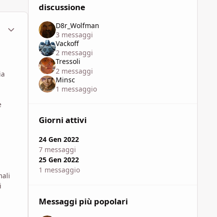
discussione
D8r_Wolfman
ment_1789258
Statistiche Autore
3 messaggi
Vackoff
2 messaggi
Tressoli
2 messaggi
ia
Minsc
1 messaggio
e
Giorni attivi
24 Gen 2022
7 messaggi
25 Gen 2022
1 messaggio
mali
i
Messaggi più popolari
]