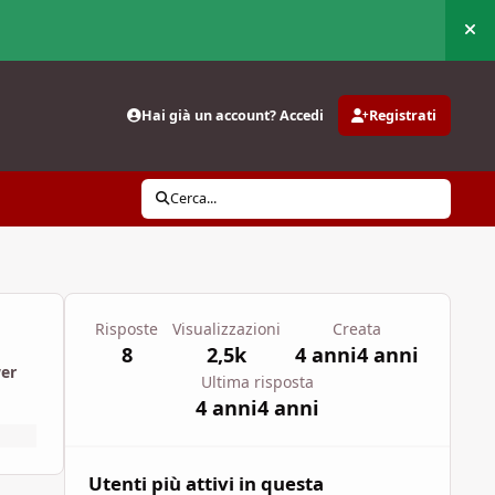
Nas
Hai già un account? Accedi
Registrati
Cerca...
i
Risposte
Visualizzazioni
Creata
8
2,5k
4 anni
4 anni
wer
Ultima risposta
4 anni
4 anni
Utenti più attivi in questa