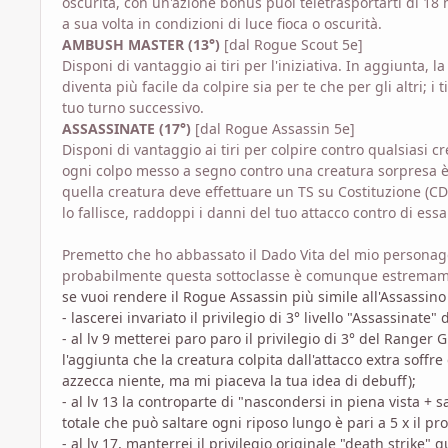
oscurità, con un'azione bonus puoi teletrasportarti di 18 m
a sua volta in condizioni di luce fioca o oscurità.
AMBUSH MASTER (13°)
[dal Rogue Scout 5e]
Disponi di vantaggio ai tiri per l'iniziativa. In aggiunta
diventa più facile da colpire sia per te che per gli altri; i
tuo turno successivo.
ASSASSINATE (17°)
[dal Rogue Assassin 5e]
Disponi di vantaggio ai tiri per colpire contro qualsiasi
ogni colpo messo a segno contro una creatura sorpresa è 
quella creatura deve effettuare un TS su Costituzione (CD 
lo fallisce, raddoppi i danni del tuo attacco contro di essa
Premetto che ho abbassato il Dado Vita del mio personagg
probabilmente questa sottoclasse è comunque estremame
se vuoi rendere il Rogue Assassin più simile all'Assassino d
- lascerei invariato il privilegio di 3° livello "Assassinate" 
- al lv 9 metterei paro paro il privilegio di 3° del Ranger G
l'aggiunta che la creatura colpita dall'attacco extra soffre
azzecca niente, ma mi piaceva la tua idea di debuff);
- al lv 13 la controparte di "nascondersi in piena vista + 
totale che può saltare ogni riposo lungo è pari a 5 x il pr
- al lv 17, manterrei il privilegio originale "death strike" 