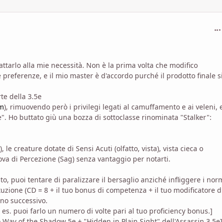
com
ttarlo alla mie necessità. Non è la prima volta che modifico
 preferenze, e il mio master è d'accordo purché il prodotto finale s
rte della 3.5e
tm
), rimuovendo però i privilegi legati al camuffamento e ai veleni, 
le". Ho buttato giù una bozza di sottoclasse rinominata "Stalker":
le creature dotate di Sensi Acuti (olfatto, vista), vista cieca o
a di Percezione (Sag) senza vantaggio per notarti.
, puoi tentare di paralizzare il bersaglio anziché infliggere i nor
uzione (CD = 8 + il tuo bonus di competenza + il tuo modificatore d
rno successivo.
es. puoi farlo un numero di volte pari al tuo proficiency bonus.]
ay of the Shadow 5e + "Hidden in Plain Sight" dell'Assassin 3.5e