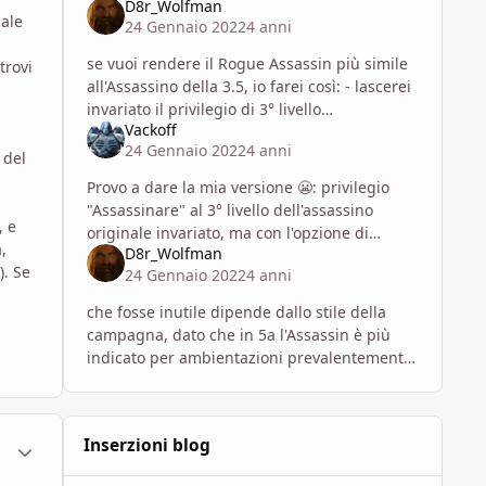
D8r_Wolfman
uale
24 Gennaio 2022
4 anni
se vuoi rendere il Rogue Assassin più simile
trovi
all'Assassino della 3.5, io farei così: - lascerei
invariato il privilegio di 3° livello
Vackoff
"Assassinate" dell'Assassin originale; - al lv 9
24 Gennaio 2022
4 anni
metterei p
 del
Provo a dare la mia versione 😬: privilegio
"Assassinare" al 3° livello dell'assassino
, e
originale invariato, ma con l'opzione di
,
D8r_Wolfman
rinunciare all'infliggere un colpo critico per
). Se
24 Gennaio 2022
4 anni
poter paralizzare
che fosse inutile dipende dallo stile della
campagna, dato che in 5a l'Assassin è più
indicato per ambientazioni prevalentemente
cittadine con parecchio gioco spionistico, e
dalle capacità del tuo gio
ment_1789263
Statistiche Autore
Inserzioni blog