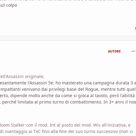
sul colpo
com
AUTORE
dell'Assassin originale;
 pesantamente l'Assassin 5e: ho masterato una campagna durata 3 
 e impattanti venivano dai privilegi base del Rogue, mentre tutti quel
erto, dipende molto anche da come si gioca al tavolo, però l'abilità
perché limitata al primo turno di combattimento. In 3+ anni il nos
loom Stalker con il mod. Int al posto del mod. Wis all'iniziativa, e
 di svantaggio ai TxC fino alla fine del suo turno successivo (non ci