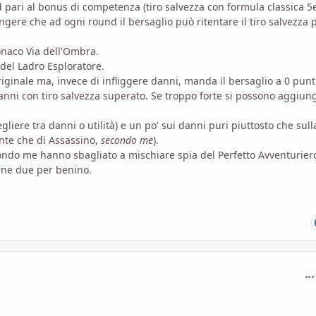
 pari al bonus di competenza (tiro salvezza con formula classica 5
gere che ad ogni round il bersaglio può ritentare il tiro salvezza 
monaco Via dell'Ombra.
" del Ladro Esploratore.
 originale ma, invece di infliggere danni, manda il bersaglio a 0 punt
i danni con tiro salvezza superato. Se troppo forte si possono aggiun
gliere tra danni o utilità) e un po' sui danni puri piuttosto che sull
nte che di Assassino,
secondo me
).
ondo me hanno sbagliato a mischiare spia del Perfetto Avventurier
rne due per benino.
com