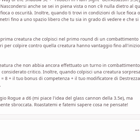
 Nascondersi anche se sei in piena vista o non c'è nulla dietro al q
ioca o oscurità. Inoltre, quando ti trovi in condizioni di luce fioca o
etri fino a uno spazio libero che tu sia in grado di vedere e che si 
, la prima creatura che colpisci nel primo round di un combattimento
 tiri per colpire contro quella creatura hanno vantaggio fino all'inizio
 creatura che non abbia ancora effettuato un turno in combattimento
considerato critico. Inoltre, quando colpisci una creatura sorpresa
= 8 + il tuo bonus di competenza + il tuo modificatore di Destrezza
.
io Rogue a d6 (mi piace l'idea del glass cannon della 3.5e), ma
nte sbroccata. Roastatemi e fatemi sapere cosa ne pensate!
com