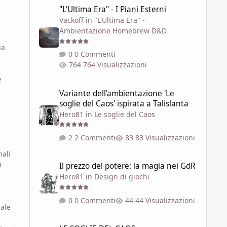
"L'Ultima Era" - I Piani Esterni
"L'Ultima Era" - I Piani Esterni
Vackoff
in
"L'Ultima Era" -
Ambientazione Homebrew D&D
ia
0 Commenti
764 Visualizzazioni
e
Variante dell'ambientazione 'Le soglie del Caos' ispirata a 
Variante dell'ambientazione 'Le
soglie del Caos' ispirata a Talislanta
Hero81
in
Le soglie del Caos
2 Commenti
83 Visualizzazioni
mali
Il prezzo del potere: la magia nei GdR
i
Il prezzo del potere: la magia nei GdR
Hero81
in
Design di giochi
]
0 Commenti
44 Visualizzazioni
uale
LE SOGLIE DEL CAOS