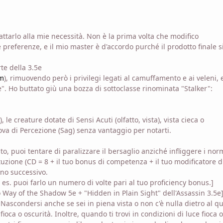
ttarlo alla mie necessità. Non è la prima volta che modifico
 preferenze, e il mio master è d'accordo purché il prodotto finale s
rte della 3.5e
tm
), rimuovendo però i privilegi legati al camuffamento e ai veleni, 
le". Ho buttato giù una bozza di sottoclasse rinominata "Stalker":
le creature dotate di Sensi Acuti (olfatto, vista), vista cieca o
a di Percezione (Sag) senza vantaggio per notarti.
, puoi tentare di paralizzare il bersaglio anziché infliggere i nor
uzione (CD = 8 + il tuo bonus di competenza + il tuo modificatore d
rno successivo.
es. puoi farlo un numero di volte pari al tuo proficiency bonus.]
ay of the Shadow 5e + "Hidden in Plain Sight" dell'Assassin 3.5e
 Nascondersi anche se sei in piena vista o non c'è nulla dietro al q
ioca o oscurità. Inoltre, quando ti trovi in condizioni di luce fioca o