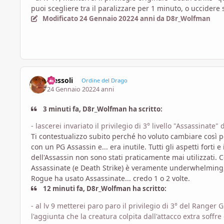
puoi scegliere tra il paralizzare per 1 minuto, o uccidere 
Modificato
24 Gennaio 2022
4 anni
da D8r_Wolfman
Tressoli
Ordine del Drago
24 Gennaio 2022
4 anni
3 minuti fa, D8r_Wolfman ha scritto:
- lascerei invariato il privilegio di 3° livello "Assassinate" 
Ti contestualizzo subito perché ho voluto cambiare così
con un PG Assassin e... era inutile. Tutti gli aspetti forti
dell'Assassin non sono stati praticamente mai utilizzati. C
Assassinate (e Death Strike) è veramente underwhelming, 
Rogue ha usato Assassinate... credo 1 o 2 volte.
12 minuti fa, D8r_Wolfman ha scritto:
- al lv 9 metterei paro paro il privilegio di 3° del Ranger G
l'aggiunta che la creatura colpita dall'attacco extra soffre