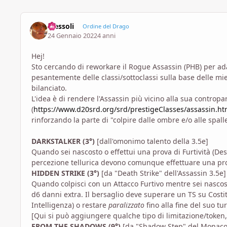
Tressoli
Ordine del Drago
24 Gennaio 2022
4 anni
Hej!
Sto cercando di reworkare il Rogue Assassin (PHB) per ada
pesantemente delle classi/sottoclassi sulla base delle mie
bilanciato.
L'idea è di rendere l'Assassin più vicino alla sua contropa
(
https://www.d20srd.org/srd/prestigeClasses/assassin.h
rinforzando la parte di "colpire dalle ombre e/o alle spal
DARKSTALKER (3°)
[dall'omonimo talento della 3.5e]
Quando sei nascosto o effettui una prova di Furtività (Des), 
percezione tellurica devono comunque effettuare una prov
HIDDEN STRIKE (3°)
[da "Death Strike" dell'Assassin 3.5e]
Quando colpisci con un Attacco Furtivo mentre sei nascosto
d6 danni extra. Il bersaglio deve superare un TS su Costit
Intelligenza) o restare
paralizzato
fino alla fine del suo tu
[Qui si può aggiungere qualche tipo di limitazione/token, 
FROM THE SHADOWS (9°)
[da "Shadow Step" del Monaco W