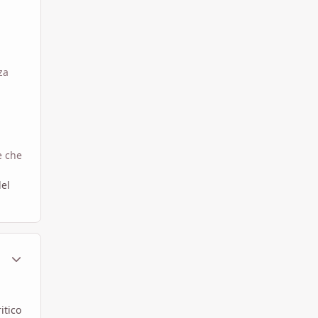
za
e che
del
ment_1789277
Statistiche Autore
itico