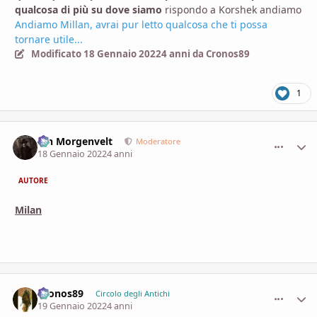
qualcosa di più su dove siamo
rispondo a Korshek andiamo
Andiamo
Millan, avrai pur letto qualcosa che ti possa
tornare utile...
Modificato
18 Gennaio 2022
4 anni
da Cronos89
1
Ian Morgenvelt
comment_
Stati
Moderatore
18 Gennaio 2022
4 anni
AUTORE
Milan
Cronos89
comment_
Stati
Circolo degli Antichi
19 Gennaio 2022
4 anni