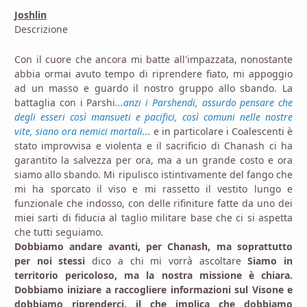
Joshlin
Descrizione
Con il cuore che ancora mi batte all'impazzata, nonostante
abbia ormai avuto tempo di riprendere fiato, mi appoggio
ad un masso e guardo il nostro gruppo allo sbando. La
battaglia con i Parshi
...anzi i Parshendi, assurdo pensare che
degli esseri così mansueti e pacifici, così comuni nelle nostre
vite, siano ora nemici mortali...
e in particolare i Coalescenti è
stato improvvisa e violenta e il sacrificio di Chanash ci ha
garantito la salvezza per ora, ma a un grande costo e ora
siamo allo sbando. Mi ripulisco istintivamente del fango che
mi ha sporcato il viso e mi rassetto il vestito lungo e
funzionale che indosso, con delle rifiniture fatte da uno dei
miei sarti di fiducia al taglio militare base che ci si aspetta
che tutti seguiamo.
Dobbiamo andare avanti, per Chanash, ma soprattutto
per noi stessi
dico a chi mi vorrà ascoltare
Siamo in
territorio pericoloso, ma la nostra missione è chiara.
Dobbiamo iniziare a raccogliere informazioni sul Visone e
dobbiamo riprenderci, il che implica che dobbiamo