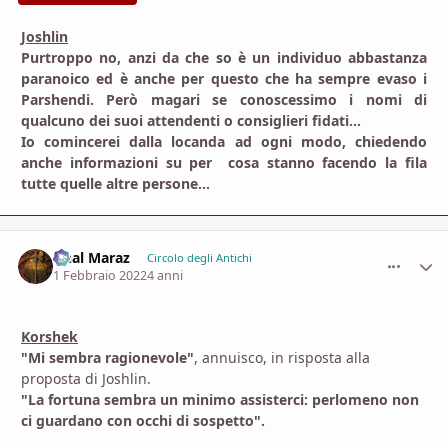
Joshlin
Purtroppo no, anzi da che so è un individuo abbastanza
paranoico ed è anche per questo che ha sempre evaso i
Parshendi. Però magari se conoscessimo i nomi di
qualcuno dei suoi attendenti o consiglieri fidati...
Io comincerei dalla locanda ad ogni modo, chiedendo
anche informazioni su per cosa stanno facendo la fila
tutte quelle altre persone...
Ghal Maraz
comment_
Stati
Circolo degli Antichi
1 Febbraio 2022
4 anni
Korshek
"Mi sembra ragionevole"
, annuisco, in risposta alla
proposta di Joshlin.
"La fortuna sembra un minimo assisterci: perlomeno non
ci guardano con occhi di sospetto".