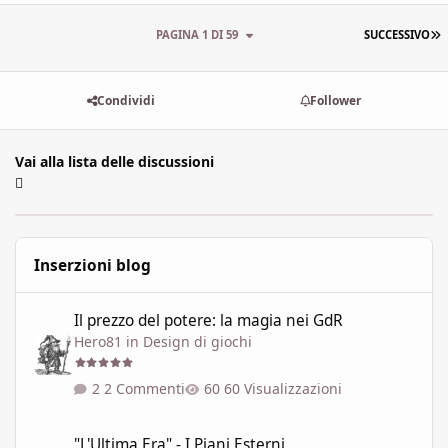
U
PAGINA 1 DI 59
SUCCESSIVO
Condividi
Follower
Vai alla lista delle discussioni
Inserzioni blog
Il prezzo del potere: la magia nei GdR
Il prezzo del potere: la magia nei GdR
Hero81
in
Design di giochi
2 Commenti
60 Visualizzazioni
"L'Ultima Era" - I Piani Esterni
"L'Ultima Era" - I Piani Esterni