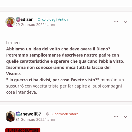
shadizar
comment_
Stati
Circolo degli Antichi
29 Gennaio 2022
4 anni
Lirilien
Abbiamo un idea del volto che deve avere il Dieno?
Potremmo semplicemente descrivere nostro padre con
quelle caratteristiche e sperare che qualcuno l'abbia visto.
Insomma non conosceranno mica tutti la faccia del
Visone.
" la guerra ci ha divisi, per caso l'avete visto?"
mimo' in un
sussurrò con vocetta triste per far capire ai suoi compagni
cosa intendeva.
Alonewolf87
comment_
Stati
Supermoderatore
31 Gennaio 2022
4 anni
SUPERMODERATORE