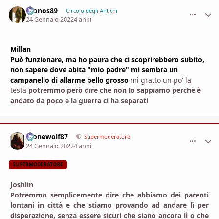
Cronos89
comment_
Stati
Circolo degli Antichi
24 Gennaio 2022
4 anni
Millan
Può funzionare, ma ho paura che ci scoprirebbero subito,
non sapere dove abita "mio padre" mi sembra un
campanello di allarme bello grosso
mi gratto un po' la
testa
potremmo però dire che non lo sappiamo perchè è
andato da poco e la guerra ci ha separati
Alonewolf87
comment_
Stati
Supermoderatore
24 Gennaio 2022
4 anni
SUPERMODERATORE
Joshlin
Potremmo semplicemente dire che abbiamo dei parenti
lontani in città e che stiamo provando ad andare lì per
disperazione, senza essere sicuri che siano ancora lì o che