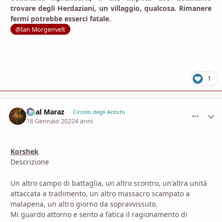
trovare degli Herdaziani, un villaggio, qualcosa. Rimanere
fermi potrebbe esserci fatale.
@Ian Morgenvelt
1
Ghal Maraz
comment_
Stati
Circolo degli Antichi
18 Gennaio 2022
4 anni
Korshek
Descrizione
Un altro campo di battaglia, un altro scontro, un'altra unità
attaccata a tradimento, un altro massacro scampato a
malapena, un altro giorno da sopravvissuto.
Mi guardo attorno e sento a fatica il ragionamento di