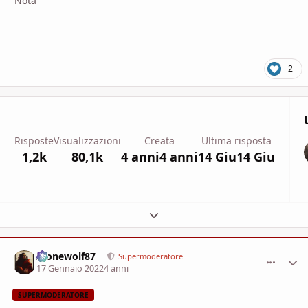
Nota
2
Risposte
Visualizzazioni
Creata
Ultima risposta
1,2k
80,1k
4 anni
4 anni
14 Giu
14 Giu
Espandi panoramica del topic
Alonewolf87
comment_
Stati
Supermoderatore
17 Gennaio 2022
4 anni
SUPERMODERATORE