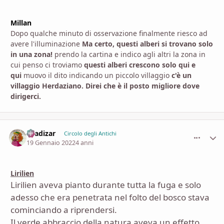
Millan
Dopo qualche minuto di osservazione finalmente riesco ad
avere l'illuminazione
Ma certo, questi alberi si trovano solo
in una zona!
prendo la cartina e indico agli altri la zona in
cui penso ci troviamo
questi alberi crescono solo qui e
qui
muovo il dito indicando un piccolo villaggio
c'è un
villaggio Herdaziano. Direi che è il posto migliore dove
dirigerci.
shadizar
comment_
Stati
Circolo degli Antichi
19 Gennaio 2022
4 anni
Lirilien
Lirilien aveva pianto durante tutta la fuga e solo
adesso che era penetrata nel folto del bosco stava
cominciando a riprendersi.
Il verde abbraccio della natura aveva un effetto