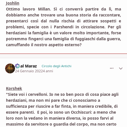
Joshlin
Ottimo lavoro Millan. Sì ci converrà partire da lì, ma
dobbiamo anche trovare una buona storia da raccontare,
presentarci così dal nulla rischia di attirare sospetti e
problemi, specie con i Parshendi in circolazione. Per gli
herdaziani la famiglia è un valore molto importante, forse
potremmo fingerci una famiglia di fuggiaschi dalla guerra,
camuffando il nostro aspetto esterno?
Ghal Maraz
comment_
Stati
Circolo degli Antichi
24 Gennaio 2022
4 anni
Korshek
"Siete voi i cervelloni. Io ne so ben poco di cosa piace agli
herdaziani, ma non mi pare che ci conosciamo a
sufficienza per riuscire a far finta, in maniera credibile, di
essere parenti. E poi, io sono un Occhiscuri: a meno che
loro non la vedano in maniera diversa, io posso farvi al
massimo da servitore o guardia del corpo, ma non certo