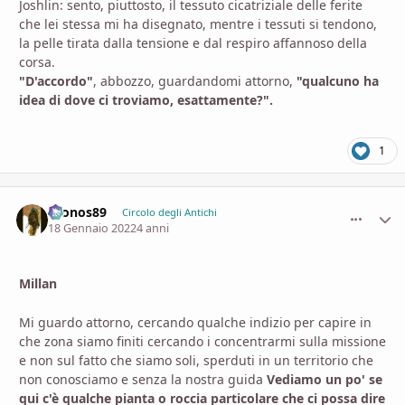
Joshlin: sento, piuttosto, il tessuto cicatriziale delle ferite
che lei stessa mi ha disegnato, mentre i tessuti si tendono,
la pelle tirata dalla tensione e dal respiro affannoso della
corsa.
"D'accordo"
, abbozzo, guardandomi attorno,
"qualcuno ha
idea di dove ci troviamo, esattamente?".
1
Cronos89
comment_
Stati
Circolo degli Antichi
18 Gennaio 2022
4 anni
Millan
Mi guardo attorno, cercando qualche indizio per capire in
che zona siamo finiti cercando i concentrarmi sulla missione
e non sul fatto che siamo soli, sperduti in un territorio che
non conosciamo e senza la nostra guida
Vediamo un po' se
qui c'è qualche pianta o roccia particolare che ci possa dire