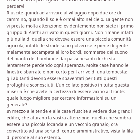
perdervi.
Riuscite quindi ad arrivare al villaggio dopo due ore di
cammino, quando il sole è ormai alto nel cielo. La gente non
vi presta molta attenzione: evidentemente non siete il primo
gruppo di Alethi arrivato in questi giorni. Non rimane infatti
più nulla di quella che doveva essere una piccola comunità
agricola, infatti: le strade sono polverose e piene di gente
malamente accampata ai loro bordi, sommerse dal suono
del pianto dei bambini e dai passi pesanti di chi sta
lentamente perdendo ogni speranza. Molte case hanno le
finestre sbarrate e non certo per l'arrivo di una tempesta:
gli abitanti devono essere spaventati per tutti questi
profughi e sconosciuti. L'unico lato positivo in tutta questa
miseria è che avete la certezza di essere vicino al fronte:
quale luogo migliore per cercare informazioni su un
generale?
In mezzo alle tende e alle case riuscite a vedere due grandi
edifici, che attirano la vostra attenzione: quella che sembra
essere una piccola locanda e un vecchio granaio, ora
convertito ad una sorta di centro amministrativo, vista la fila
di persone al suo esterno.