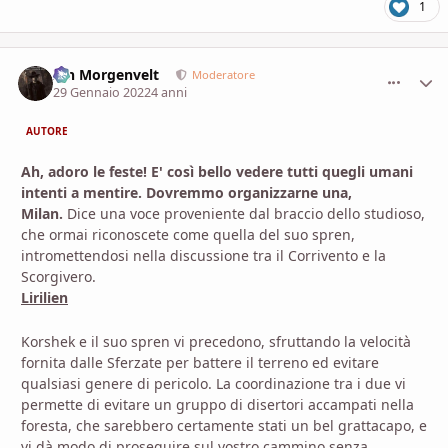
1
Ian Morgenvelt
comment_
Stati
Moderatore
29 Gennaio 2022
4 anni
AUTORE
Ah, adoro le feste! E' così bello vedere tutti quegli umani
intenti a mentire. Dovremmo organizzarne una,
Milan.
Dice una voce proveniente dal braccio dello studioso,
che ormai riconoscete come quella del suo spren,
intromettendosi nella discussione tra il Corrivento e la
Scorgivero.
Lirilien
Korshek e il suo spren vi precedono, sfruttando la velocità
fornita dalle Sferzate per battere il terreno ed evitare
qualsiasi genere di pericolo. La coordinazione tra i due vi
permette di evitare un gruppo di disertori accampati nella
foresta, che sarebbero certamente stati un bel grattacapo, e
vi dà modo di proseguire sul vostro cammino senza