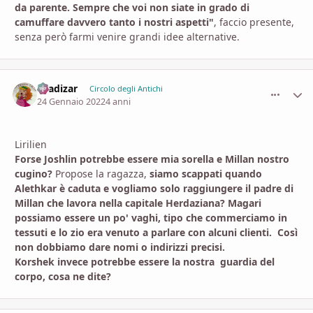
da parente. Sempre che voi non siate in grado di
camuffare davvero tanto i nostri aspetti"
, faccio presente,
senza però farmi venire grandi idee alternative.
shadizar
comment_
Stati
Circolo degli Antichi
24 Gennaio 2022
4 anni
Lirilien
Forse Joshlin potrebbe essere mia sorella e Millan nostro
cugino?
Propose la ragazza,
siamo scappati quando
Alethkar è caduta e vogliamo solo raggiungere il padre di
Millan che lavora nella capitale Herdaziana? Magari
possiamo essere un po' vaghi, tipo che commerciamo in
tessuti e lo zio era venuto a parlare con alcuni clienti. Così
non dobbiamo dare nomi o indirizzi precisi.
Korshek invece potrebbe essere la nostra guardia del
corpo, cosa ne dite?