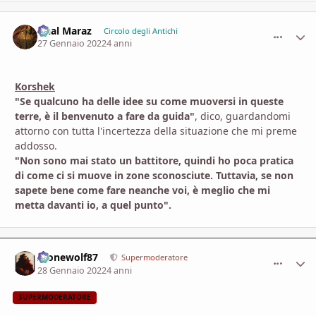
Ghal Maraz
comment_
Stati
Circolo degli Antichi
27 Gennaio 2022
4 anni
Korshek
"Se qualcuno ha delle idee su come muoversi in queste
terre, è il benvenuto a fare da guida"
, dico, guardandomi
attorno con tutta l'incertezza della situazione che mi preme
addosso.
"Non sono mai stato un battitore, quindi ho poca pratica
di come ci si muove in zone sconosciute. Tuttavia, se non
sapete bene come fare neanche voi, è meglio che mi
metta davanti io, a quel punto".
Alonewolf87
comment_
Stati
Supermoderatore
28 Gennaio 2022
4 anni
SUPERMODERATORE