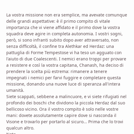
La vostra missione non era semplice, ma avevate comunque
delle grandi aspettative: è il primo compito di vitale
importanza che vi viene affidato e il primo dove la vostra
squadra deve agire in completa autonomia. I vostri sogni,
però, si sono infranti subito dopo aver attraversato, non
senza difficoltà, il confine tra Alethkar ed Herdaz: una
pattuglia di Forme Tempestose vi ha teso un agguato con
l'aiuto di due Coalescenti. I nemici erano troppi per provare
a resistere e così la vostra capitana, Chanash, ha deciso di
prendere la scelta più estrema: rimanere a tenere
impegnati i nemici per farvi fuggire e completare questa
missione, donando una nuove luce di speranza all'intera
umanità.
Siete scappati, sebbene a malincuore, e vi siete rifugiati nel
profondo dei boschi che dividono la piccola Herdaz dal suo
bellicoso vicino. Ora il vostro compito è solo nelle vostre
mani: dovete assolutamente capire dove si nasconda il
Visone e trovarlo per portarlo al sicuro... Prima che lo trovi
qualcun altro.