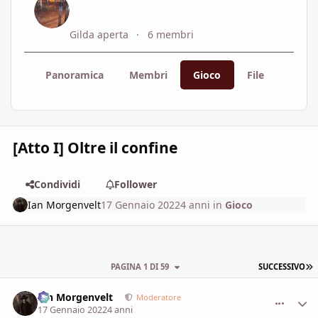
Gilda aperta
6 membri
Panoramica
Membri
Gioco
File
Imma
[Atto I] Oltre il confine
Condividi
Follower
Ian Morgenvelt
17 Gennaio 2022
4 anni
in
Gioco
U
PAGINA 1 DI 59
SUCCESSIVO
Ian Morgenvelt
comment_
Stati
Moderatore
17 Gennaio 2022
4 anni