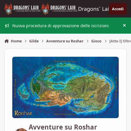
Vai al contenuto
Dragons´ Lair
Accedi
Nuova procedura di approvazione delle iscrizioni
Nas
Home
Gilde
Avventure su Roshar
Gioco
[Atto I] Oltr
Avventure su Roshar