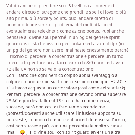
Valuta anche di prendere solo 3 livelli da armorer e di
andare diretto di stregone che prendi le spell di lovello più
alto prima, più sorcery points, puoi andare diretto di
booming blade senza il problema del multiattaco ed
eventualmente telekinetic come azione bonus. Puoi anche
pensare al divine soul perché in un pg del genere spirit
guardians ci sta benissimo per tankare ed alzare il dpr (in
un pg del genere non userei mai haste onestamente perché
il rischio di perdere la concentrazione e perdere un turno
intero solo per fare un attacco extra da 8/9 danni ed avere
+2 alla CA non so se vale la concentrazione)
Con il fatto che ogni nemico colpito abbia svantaggio a
colpire chiunque non sia tu però, secondo me quel +2 AC e
+1 attacco acquista un certo valore (così come extra attack).
Per farti perdere la concentrazione devono prima superare
28 AC e poi devi fallire il TS su cui ha compentenza,
succede, però non così di frequente secondo me
(potresti/dovresti anche utilizzare l'infusione apposita su
una veste, in modo da tenere enhanced defense sull'armor,
così non succede più, o in una percentuale molto vicina a
"mai"
)
. Il divine soul con spirit guardian era un'altra
😛