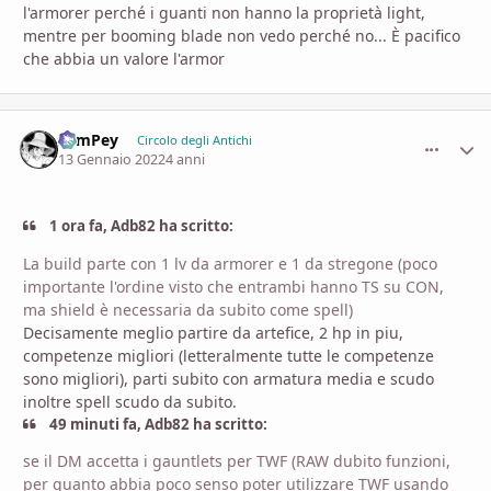
l'armorer perché i guanti non hanno la proprietà light,
mentre per booming blade non vedo perché no... È pacifico
che abbia un valore l'armor
SamPey
comment_
Stati
Circolo degli Antichi
13 Gennaio 2022
4 anni
1 ora fa, Adb82 ha scritto:
La build parte con 1 lv da armorer e 1 da stregone (poco
importante l'ordine visto che entrambi hanno TS su CON,
ma shield è necessaria da subito come spell)
Decisamente meglio partire da artefice, 2 hp in piu,
competenze migliori (letteralmente tutte le competenze
sono migliori), parti subito con armatura media e scudo
inoltre spell scudo da subito.
49 minuti fa, Adb82 ha scritto:
se il DM accetta i gauntlets per TWF (RAW dubito funzioni,
per quanto abbia poco senso poter utilizzare TWF usando