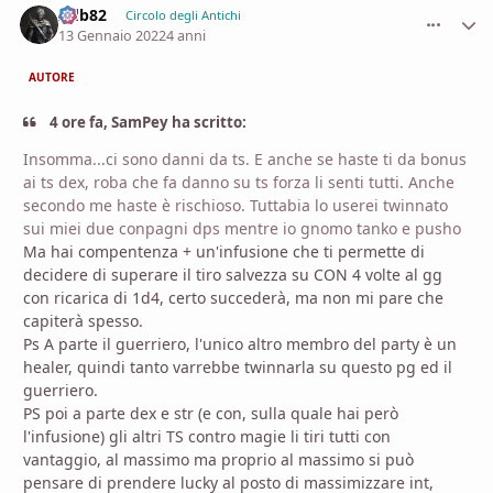
Adb82
comment_
Stati
Circolo degli Antichi
13 Gennaio 2022
4 anni
AUTORE
4 ore fa, SamPey ha scritto:
Insomma...ci sono danni da ts. E anche se haste ti da bonus
ai ts dex, roba che fa danno su ts forza li senti tutti. Anche
secondo me haste è rischioso. Tuttabia lo userei twinnato
sui miei due conpagni dps mentre io gnomo tanko e pusho
Ma hai compentenza + un'infusione che ti permette di
decidere di superare il tiro salvezza su CON 4 volte al gg
con ricarica di 1d4, certo succederà, ma non mi pare che
capiterà spesso.
Ps A parte il guerriero, l'unico altro membro del party è un
healer, quindi tanto varrebbe twinnarla su questo pg ed il
guerriero.
PS poi a parte dex e str (e con, sulla quale hai però
l'infusione) gli altri TS contro magie li tiri tutti con
vantaggio, al massimo ma proprio al massimo si può
pensare di prendere lucky al posto di massimizzare int,