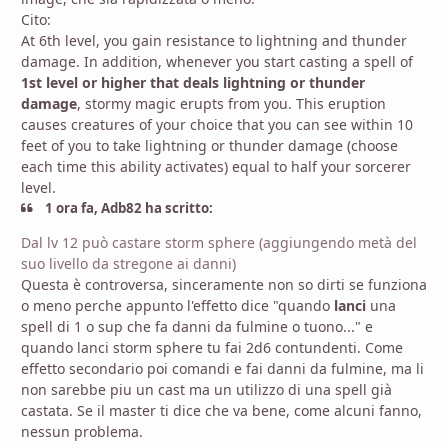
Cito:
At 6th level, you gain resistance to lightning and thunder
damage. In addition, whenever you start casting a spell of
1st level or higher that deals lightning or thunder
damage
, stormy magic erupts from you. This eruption
causes creatures of your choice that you can see within 10
feet of you to take lightning or thunder damage (choose
each time this ability activates) equal to half your sorcerer
level.
1 ora fa, Adb82 ha scritto:
Dal lv 12 può castare storm sphere (aggiungendo metà del
suo livello da stregone ai danni)
Questa è controversa, sinceramente non so dirti se funziona
o meno perche appunto l'effetto dice "quando
lanci
una
spell di 1 o sup che fa danni da fulmine o tuono..." e
quando lanci storm sphere tu fai 2d6 contundenti. Come
effetto secondario poi comandi e fai danni da fulmine, ma li
non sarebbe piu un cast ma un utilizzo di una spell già
castata. Se il master ti dice che va bene, come alcuni fanno,
nessun problema.