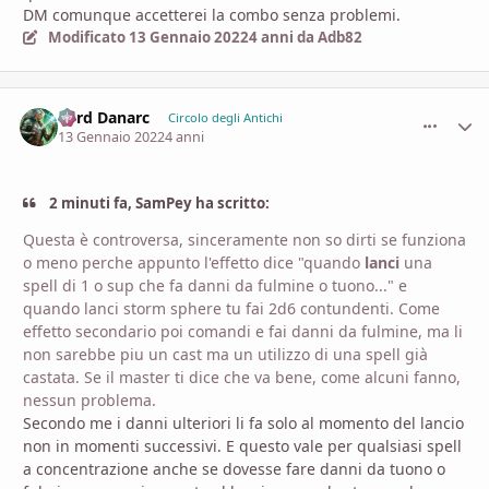
DM comunque accetterei la combo senza problemi.
Modificato
13 Gennaio 2022
4 anni
da Adb82
Lord Danarc
comment_
Stati
Circolo degli Antichi
13 Gennaio 2022
4 anni
2 minuti fa, SamPey ha scritto:
Questa è controversa, sinceramente non so dirti se funziona
o meno perche appunto l'effetto dice "quando
lanci
una
spell di 1 o sup che fa danni da fulmine o tuono..." e
quando lanci storm sphere tu fai 2d6 contundenti. Come
effetto secondario poi comandi e fai danni da fulmine, ma li
non sarebbe piu un cast ma un utilizzo di una spell già
castata. Se il master ti dice che va bene, come alcuni fanno,
nessun problema.
Secondo me i danni ulteriori li fa solo al momento del lancio
non in momenti successivi. E questo vale per qualsiasi spell
a concentrazione anche se dovesse fare danni da tuono o