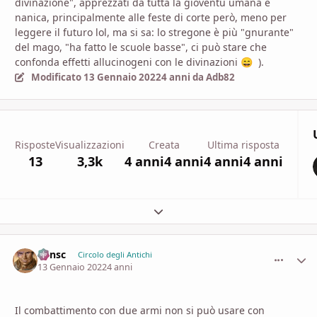
divinazione", apprezzati da tutta la gioventù umana e
nanica, principalmente alle feste di corte però, meno per
leggere il futuro lol, ma si sa: lo stregone è più "gnurante"
del mago, "ha fatto le scuole basse", ci può stare che
confonda effetti allucinogeni con le divinazioni
).
😄
Modificato
13 Gennaio 2022
4 anni
da Adb82
Risposte
Visualizzazioni
Creata
Ultima risposta
13
3,3k
4 anni
4 anni
4 anni
4 anni
Espandi panoramica del topic
Minsc
comment_
Stati
Circolo degli Antichi
13 Gennaio 2022
4 anni
Il combattimento con due armi non si può usare con