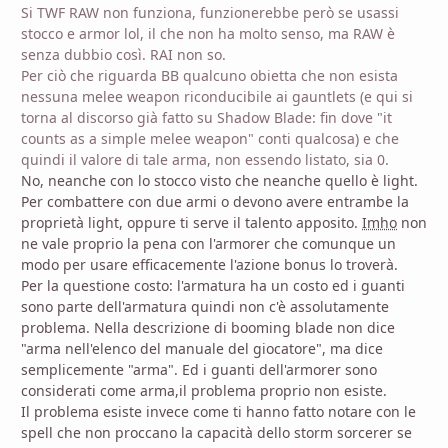
Si TWF RAW non funziona, funzionerebbe però se usassi
stocco e armor lol, il che non ha molto senso, ma RAW è
senza dubbio così. RAI non so.
Per ciò che riguarda BB qualcuno obietta che non esista
nessuna melee weapon riconducibile ai gauntlets (e qui si
torna al discorso già fatto su Shadow Blade: fin dove "it
counts as a simple melee weapon" conti qualcosa) e che
quindi il valore di tale arma, non essendo listato, sia 0.
No, neanche con lo stocco visto che neanche quello è light.
Per combattere con due armi o devono avere entrambe la
proprietà light, oppure ti serve il talento apposito.
Imho
non
ne vale proprio la pe
na con l'armorer che comunque un
modo per usare efficacemente l'azione bonus lo troverà.
Per la questione costo: l'armatura ha un costo ed i guanti
sono parte dell'armatura quindi non c'è assolutamente
problema. Nella descrizione di booming blade non dice
"arma nell'elenco del manuale del giocatore", ma dice
semplicemente "arma". Ed i guanti dell'armorer sono
considerati come arma,il problema proprio non esiste.
Il problema esiste invece come ti hanno fatto notare con le
spell che non proccano la capacità dello storm sorcerer se