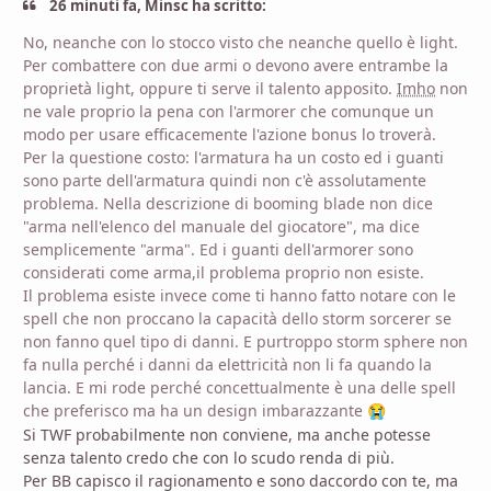
26 minuti fa, Minsc ha scritto:
No, neanche con lo stocco visto che neanche quello è light.
Per combattere con due armi o devono avere entrambe la
proprietà light, oppure ti serve il talento apposito.
Imho
non
ne vale proprio la pe
na con l'armorer che comunque un
modo per usare efficacemente l'azione bonus lo troverà.
Per la questione costo: l'armatura ha un costo ed i guanti
sono parte dell'armatura quindi non c'è assolutamente
problema. Nella descrizione di booming blade non dice
"arma nell'elenco del manuale del giocatore", ma dice
semplicemente "arma". Ed i guanti dell'armorer sono
considerati come arma,il problema proprio non esiste.
Il problema esiste invece come ti hanno fatto notare con le
spell che non proccano la capacità dello storm sorcerer se
non fanno quel tipo di danni. E purtroppo storm sphere non
fa nulla perché i danni da elettricità non li fa quando la
lancia. E mi rode perché concettualmente è una delle spell
che preferisco ma ha un design imbarazzante
😭
Si TWF probabilmente non conviene, ma anche potesse
senza talento credo che con lo scudo renda di più.
Per BB capisco il ragionamento e sono daccordo con te, ma