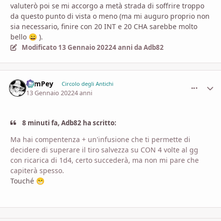
valuterò poi se mi accorgo a metà strada di soffrire troppo
da questo punto di vista o meno (ma mi auguro proprio non
sia necessario, finire con 20 INT e 20 CHA sarebbe molto
bello
)
.
😄
Modificato
13 Gennaio 2022
4 anni
da Adb82
SamPey
comment_
Stati
Circolo degli Antichi
13 Gennaio 2022
4 anni
8 minuti fa, Adb82 ha scritto:
Ma hai compentenza + un'infusione che ti permette di
decidere di superare il tiro salvezza su CON 4 volte al gg
con ricarica di 1d4, certo succederà, ma non mi pare che
capiterà spesso.
Touché
😁