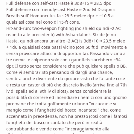
Full defense con self-cast Haste è 3d8+15 ≈ 28.5 dpr.
Full defense con friendly-cast Haste e 2nd lvl Dragon's
Breath sull' Homunculus fa ~28.5 melee dpr + ~10.5 a
qualsiasi cosa nel cono di 15-ft cone.
Hit-and-run: two-weapon fighting (no shield quindi -2 AC
rispetto alle precedenti) with Ashardalon's Stride (e no
Haste, quindi ancora un altro -2 AC) is 3d8+10 ≈ 23.5 melee
+ 1d6 a qualsiasi cosa passi vicino (con 50 ft di movimento e
senza provocare attacchi di opportunità). Passando vicino a
tre nemici e colpendo solo con i gauntlets sarebbero ~34
dpr. Il tutto senza considerare che può quickare spells o BB.
Come vi sembra? Sto pensando di dargli una chance,
sembra anche divertente da giocare visto che fa tante cose
e resta un caster di più che discreto livello (arriva fino al 7th
lv di spells ed al 9th lv di slots), senza considerare la
possibilità di correre ed incendiare i nemici con uno gnomo
piromane che trotta goffamente urlando "vi cuocio e vi
mangio come i funghetti del bosco incantato!" che, come
accennato in precedenza, non ha prezzo (così come i famosi
funghetti del bosco incantato che però in realtà
contrabbanda e vende come "incoraggiamento alla