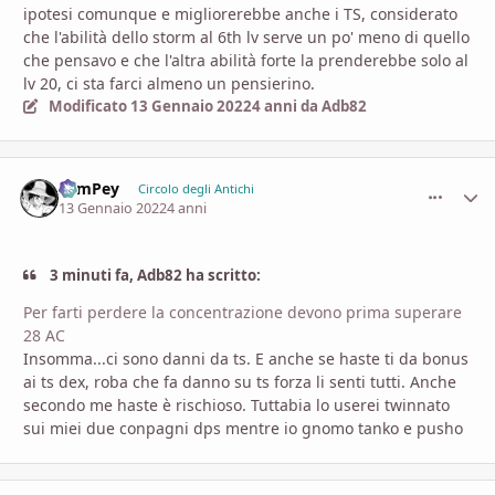
ipotesi comunque e migliorerebbe anche i TS, considerato
che l'abilità dello storm al 6th lv serve un po' meno di quello
che pensavo e che l'altra abilità forte la prenderebbe solo al
lv 20, ci sta farci almeno un pensierino.
Modificato
13 Gennaio 2022
4 anni
da Adb82
SamPey
comment_
Stati
Circolo degli Antichi
13 Gennaio 2022
4 anni
3 minuti fa, Adb82 ha scritto:
Per farti perdere la concentrazione devono prima superare
28 AC
Insomma...ci sono danni da ts. E anche se haste ti da bonus
ai ts dex, roba che fa danno su ts forza li senti tutti. Anche
secondo me haste è rischioso. Tuttabia lo userei twinnato
sui miei due conpagni dps mentre io gnomo tanko e pusho