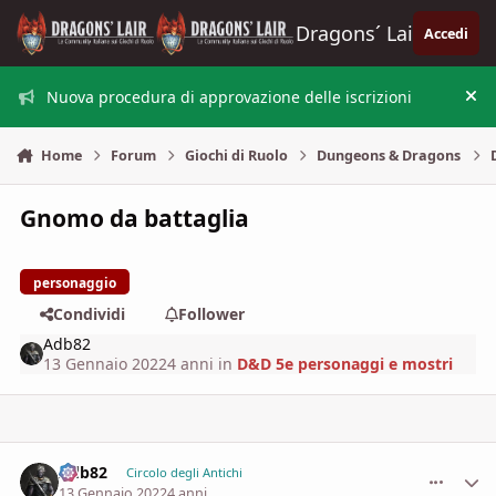
Vai al contenuto
Dragons´ Lair
Accedi
Nuova procedura di approvazione delle iscrizioni
Nas
Home
Forum
Giochi di Ruolo
Dungeons & Dragons
Gnomo da battaglia
personaggio
Condividi
Follower
Adb82
13 Gennaio 2022
4 anni
in
D&D 5e personaggi e mostri
Adb82
comment_
Stati
Circolo degli Antichi
13 Gennaio 2022
4 anni