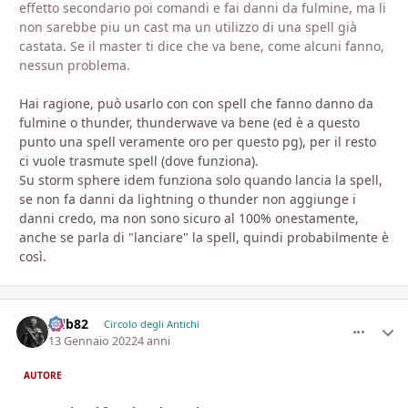
effetto secondario poi comandi e fai danni da fulmine, ma li
non sarebbe piu un cast ma un utilizzo di una spell già
castata. Se il master ti dice che va bene, come alcuni fanno,
nessun problema.
Hai ragione, può usarlo con con spell che fanno danno da
fulmine o thunder, thunderwave va bene (ed è a questo
punto una spell veramente oro per questo pg), per il resto
ci vuole trasmute spell (dove funziona).
Su storm sphere idem funziona solo quando lancia la spell,
se non fa danni da lightning o thunder non aggiunge i
danni credo, ma non sono sicuro al 100% onestamente,
anche se parla di "lanciare" la spell, quindi probabilmente è
così.
Adb82
comment_
Stati
Circolo degli Antichi
13 Gennaio 2022
4 anni
AUTORE