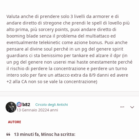
Valuta anche di prendere solo 3 livelli da armorer e di
andare diretto di stregone che prendi le spell di lovello più
alto prima, più sorcery points, puoi andare diretto di
booming blade senza il problema del multiattaco ed
eventualmente telekinetic come azione bonus. Puoi anche
pensare al divine soul perché in un pg del genere spirit
guardians ci sta benissimo per tankare ed alzare il dpr (in
un pg del genere non userei mai haste onestamente perché
il rischio di perdere la concentrazione e perdere un turno
intero solo per fare un attacco extra da 8/9 danni ed avere
+2 alla CA non so se vale la concentrazione)
Adb82
comment_
Stati
Circolo degli Antichi
13 Gennaio 2022
4 anni
AUTORE
13 minuti fa, Minsc ha scritto: