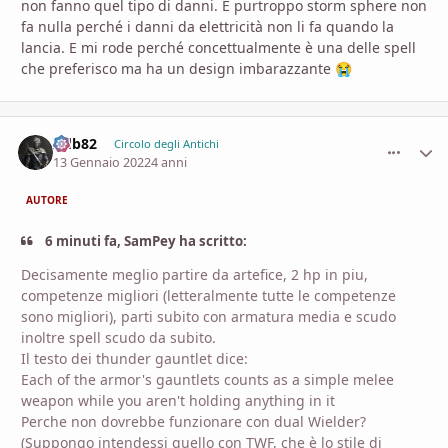
non fanno quel tipo di danni. E purtroppo storm sphere non
fa nulla perché i danni da elettricità non li fa quando la
lancia. E mi rode perché concettualmente è una delle spell
che preferisco ma ha un design imbarazzante
😭
Adb82
comment_
Stati
Circolo degli Antichi
13 Gennaio 2022
4 anni
AUTORE
6 minuti fa, SamPey ha scritto:
Decisamente meglio partire da artefice, 2 hp in piu,
competenze migliori (letteralmente tutte le competenze
sono migliori), parti subito con armatura media e scudo
inoltre spell scudo da subito.
Il testo dei thunder gauntlet dice:
Each of the armor's gauntlets counts as a simple melee
weapon while you aren't holding anything in it
Perche non dovrebbe funzionare con dual Wielder?
(Suppongo intendessi quello con TWF, che è lo stile di