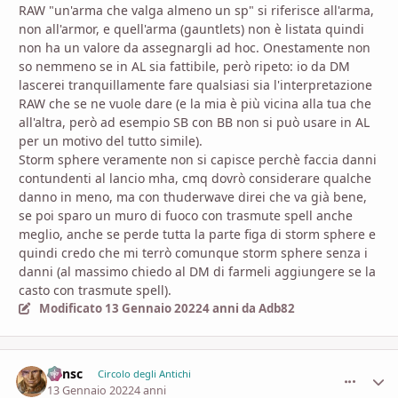
RAW "un'arma che valga almeno un sp" si riferisce all'arma,
non all'armor, e quell'arma (gauntlets) non è listata quindi
non ha un valore da assegnargli ad hoc. Onestamente non
so nemmeno se in AL sia fattibile, però ripeto: io da DM
lascerei tranquillamente fare qualsiasi sia l'interpretazione
RAW che se ne vuole dare (e la mia è più vicina alla tua che
all'altra, però ad esempio SB con BB non si può usare in AL
per un motivo del tutto simile).
Storm sphere veramente non si capisce perchè faccia danni
contundenti al lancio mha, cmq dovrò considerare qualche
danno in meno, ma con thuderwave direi che va già bene,
se poi sparo un muro di fuoco con trasmute spell anche
meglio, anche se perde tutta la parte figa di storm sphere e
quindi credo che mi terrò comunque storm sphere senza i
danni (al massimo chiedo al DM di farmeli aggiungere se la
casto con trasmute spell).
Modificato
13 Gennaio 2022
4 anni
da Adb82
Minsc
comment_
Stati
Circolo degli Antichi
13 Gennaio 2022
4 anni