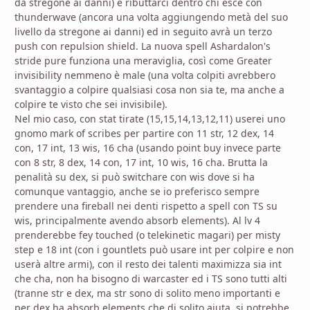
da stregone ai danni) e ributtarci dentro chi esce con
thunderwave (ancora una volta aggiungendo metà del suo
livello da stregone ai danni) ed in seguito avrà un terzo
push con repulsion shield. La nuova spell Ashardalon's
stride pure funziona una meraviglia, così come Greater
invisibility nemmeno è male (una volta colpiti avrebbero
svantaggio a colpire qualsiasi cosa non sia te, ma anche a
colpire te visto che sei invisibile).
Nel mio caso, con stat tirate (15,15,14,13,12,11) userei uno
gnomo mark of scribes per partire con 11 str, 12 dex, 14
con, 17 int, 13 wis, 16 cha (usando point buy invece parte
con 8 str, 8 dex, 14 con, 17 int, 10 wis, 16 cha. Brutta la
penalità su dex, si può switchare con wis dove si ha
comunque vantaggio, anche se io preferisco sempre
prendere una fireball nei denti rispetto a spell con TS su
wis, principalmente avendo absorb elements). Al lv 4
prenderebbe fey touched (o telekinetic magari) per misty
step e 18 int (con i gountlets può usare int per colpire e non
userà altre armi), con il resto dei talenti maximizza sia int
che cha, non ha bisogno di warcaster ed i TS sono tutti alti
(tranne str e dex, ma str sono di solito meno importanti e
per dex ha absorb elements che di solito aiuta, si potrebbe