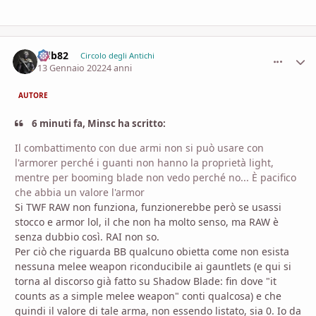
Adb82
comment_
Stati
Circolo degli Antichi
13 Gennaio 2022
4 anni
AUTORE
6 minuti fa, Minsc ha scritto:
Il combattimento con due armi non si può usare con
l'armorer perché i guanti non hanno la proprietà light,
mentre per booming blade non vedo perché no... È pacifico
che abbia un valore l'armor
Si TWF RAW non funziona, funzionerebbe però se usassi
stocco e armor lol, il che non ha molto senso, ma RAW è
senza dubbio così. RAI non so.
Per ciò che riguarda BB qualcuno obietta come non esista
nessuna melee weapon riconducibile ai gauntlets (e qui si
torna al discorso già fatto su Shadow Blade: fin dove "it
counts as a simple melee weapon" conti qualcosa) e che
quindi il valore di tale arma, non essendo listato, sia 0. Io da