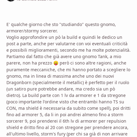
E' qualche giorno che sto "studiando" questo gnomo,
armorer/stormy sorcerer.
Voglio approfondire un pò la build e quindi le dedico un
post a parte, anche per valutarne con voi eventuali criticità
e possibili miglioramenti, secondo me ha molte potenzialità.
Partiamo dal fatto che già avere uno gnomo Tank, a mio
parere, non ha prezzo
però ci sono altre ragioni, anche
😛
puramente meccaniche, che mi hanno portato a scegliere lo
gnomo, ma in linea di massima anche uno dei nuovi
Dragonborn (specialmente il metallic) è perfetto per il ruolo
(un satiro pure potrebbe andare, ma credo sia un pò
dietro). La build parte con 1 lv da armorer e 1 da stregone
(poco importante l'ordine visto che entrambi hanno TS su
CON, ma shield è necessaria da subito come spell), poi dritti
fino ad armorer 5, da li in poi andrei almeno fino a storm
sorcerer 9, poi prenderei il 6th lv di armorer per repulsion
shield e dritto fino al 20 con stregone per prendere ancora,
all'ultimo livello, storm's fury (per chi sa già di non arrivare