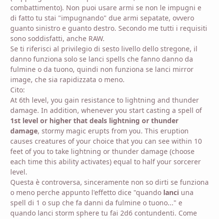
combattimento). Non puoi usare armi se non le impugni e
di fatto tu stai "impugnando" due armi sepatate, ovvero
guanto sinistro e guanto destro. Secondo me tutti i requisiti
sono soddisfatti, anche RAW.
Se ti riferisci al privilegio di sesto livello dello stregone, il
danno funziona solo se lanci spells che fanno danno da
fulmine o da tuono, quindi non funziona se lanci mirror
image, che sia rapidizzata o meno.
Cito:
At 6th level, you gain resistance to lightning and thunder
damage. In addition, whenever you start casting a spell of
1st level or higher that deals lightning or thunder
damage
, stormy magic erupts from you. This eruption
causes creatures of your choice that you can see within 10
feet of you to take lightning or thunder damage (choose
each time this ability activates) equal to half your sorcerer
level.
Questa è controversa, sinceramente non so dirti se funziona
o meno perche appunto l'effetto dice "quando
lanci
una
spell di 1 o sup che fa danni da fulmine o tuono..." e
quando lanci storm sphere tu fai 2d6 contundenti. Come