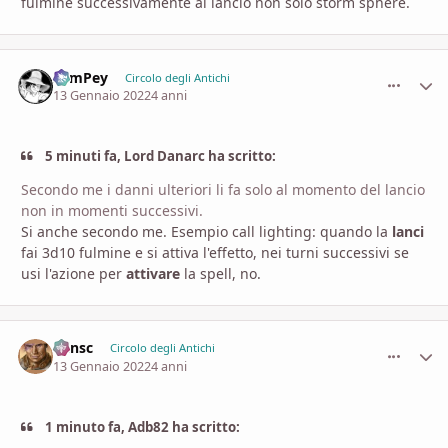
fulmine successivamente al lancio non solo storm sphere.
SamPey
comment_
Stati
Circolo degli Antichi
13 Gennaio 2022
4 anni
5 minuti fa, Lord Danarc ha scritto:
Secondo me i danni ulteriori li fa solo al momento del lancio
non in momenti successivi.
Si anche secondo me. Esempio call lighting: quando la
lanci
fai 3d10 fulmine e si attiva l'effetto, nei turni successivi se
usi l'azione per
attivare
la spell, no.
Minsc
comment_
Stati
Circolo degli Antichi
13 Gennaio 2022
4 anni
1 minuto fa, Adb82 ha scritto: