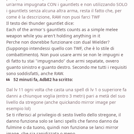
un'arma impugnata CON i gauntlets e non utilizzando SOLO
i gauntlets senza alcuna altra arma, resta il fatto che, per
come è la descrizione, RAW non puoi farci TWF
Il testo dei thunder gauntlet dice:
Each of the armor's gauntlets counts as a simple melee
weapon while you aren't holding anything in it
Perche non dovrebbe funzionare con dual Wielder?
(Suppongo intendessi quello con TWF, che è lo stile di
combattimento). Non puoi usare armi se non le impugni e
di fatto tu stai "impugnando" due armi sepatate, ovvero
guanto sinistro e guanto destro. Secondo me tutti i requisiti
sono soddisfatti, anche RAW.
52 minuti fa, Adb82 ha scritto:
Dal lv 11 ogni volta che casta una spell di lv 1 o superiore fa
danni a chiunque voglia (entro 3 metri) pari a metà del suo
livello da stregone (anche quickando mirror image per
esempio lol)
Se ti riferisci al privilegio di sesto livello dello stregone, il
danno funziona solo se lanci spells che fanno danno da
fulmine o da tuono, quindi non funziona se lanci mirror
image, che sia rapidizzata o meno.