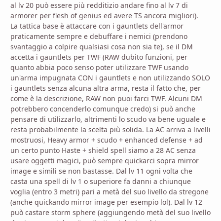
al lv 20 può essere più redditizio andare fino al lv 7 di
armorer per flesh of genius ed avere TS ancora migliori).
La tattica base è attaccare con i gauntlets dell'armor
praticamente sempre e debuffare i nemici (prendono
svantaggio a colpire qualsiasi cosa non sia te), se il DM
accetta i gauntlets per TWF (RAW dubito funzioni, per
quanto abbia poco senso poter utilizzare TWF usando
un'arma impugnata CON i gauntlets e non utilizzando SOLO
i gauntlets senza alcuna altra arma, resta il fatto che, per
come è la descrizione, RAW non puoi farci TWF. Alcuni DM
potrebbero concenderlo comunque credo) si può anche
pensare di utilizzarlo, altrimenti lo scudo va bene uguale e
resta probabilmente la scelta più solida. La AC arriva a livelli
mostruosi, Heavy armor + scudo + enhanced defense + ad
un certo punto Haste + shield spell siamo a 28 AC senza
usare oggetti magici, può sempre quickarci sopra mirror
image e simili se non bastasse. Dal lv 11 ogni volta che
casta una spell di lv 1 o superiore fa danni a chiunque
voglia (entro 3 metri) pari a metà del suo livello da stregone
(anche quickando mirror image per esempio lol). Dal lv 12
può castare storm sphere (aggiungendo metà del suo livello