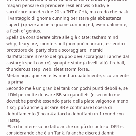
magari pensare di prendere resilient wis o lucky e
sacrificare uno dei due 20 su INT e CHA, ma credo che basti
il vantaggio di gnome cunning per stare già abbastanza
coperti) grazie anche a gnome cunning ed, eventualmente,
a flesh of genius.
Spells da considerare oltre alle già citate: tasha's mind
whip, feary fire, counterspell (non può mancare, essendo il
protettore del party oltre a scoraggiare i nemici
dall'attaccare il resto del gruppo devi scoraggiarli anche dal
castargli spell contro), synaptic static (a livelli alti), fireball,
thunderous step, web, sleet storm forse...
Metamagic: quicken e twinned probabilmente, sicuramente
la prima.
Secondo me è un gran bel tank con pochi punti deboli e, se
il DM permette di usare BB sui gauntlets (e secondo me
dovrebbe perchè essendo parte della plate valgono almeno
1 sc), può anche quickare BB e continuare l'opera di
debuffamento (fino a 4 attacchi debuffanti in 1 round con
Haste).
PS a chi interessa ho fatto anche un pò di conti sul DPR e,
considerando che è un Tank, fa anche discreti danni: