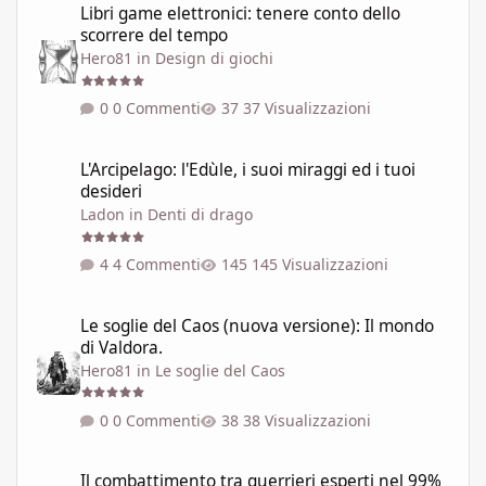
Libri game elettronici: tenere conto dello
scorrere del tempo
Hero81
in
Design di giochi
0 Commenti
37 Visualizzazioni
L'Arcipelago: l'Edùle, i suoi miraggi ed i tuoi desideri
L'Arcipelago: l'Edùle, i suoi miraggi ed i tuoi
desideri
Ladon
in
Denti di drago
4 Commenti
145 Visualizzazioni
Le soglie del Caos (nuova versione): Il mondo di Valdora.
Le soglie del Caos (nuova versione): Il mondo
di Valdora.
Hero81
in
Le soglie del Caos
0 Commenti
38 Visualizzazioni
Il combattimento tra guerrieri esperti nel 99% dei GdR è una pi
Il combattimento tra guerrieri esperti nel 99%