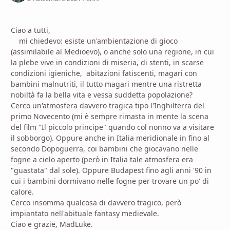
Ciao a tutti,
mi chiedevo: esiste un'ambientazione di gioco
(assimilabile al Medioevo), o anche solo una regione, in cui
la plebe vive in condizioni di miseria, di stenti, in scarse
condizioni igieniche, abitazioni fatiscenti, magari con
bambini malnutriti, il tutto magari mentre una ristretta
nobiltà fa la bella vita e vessa suddetta popolazione?
Cerco un'atmosfera davvero tragica tipo l'Inghilterra del
primo Novecento (mi è sempre rimasta in mente la scena
del film "Il piccolo principe" quando col nonno va a visitare
il sobborgo). Oppure anche in Italia meridionale in fino al
secondo Dopoguerra, coi bambini che giocavano nelle
fogne a cielo aperto (però in Italia tale atmosfera era
"guastata" dal sole). Oppure Budapest fino agli anni '90 in
cui i bambini dormivano nelle fogne per trovare un po' di
calore.
Cerco insomma qualcosa di davvero tragico, però
impiantato nell'abituale fantasy medievale.
Ciao e grazie, MadLuke.