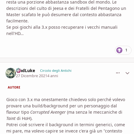
resta una porzione abbastanza sandbox del mondo. Le
descrizioni del culto di Jeesa e dei Fratelli del Pentagono un
Master scafato le può desumere dal contesto abbastanza
facilmente.
Se poi giochi alla 3.x posso recuperare i vecchi manuali
nell'HD…
1
MadLuke
comment_
Stati
Circolo degli Antichi
27 Dicembre 2021
4 anni
AUTORE
Gioco con 3.x ma onestamente chiedevo solo perché volevo
provare una build/background per un personaggio dal
flavour tipo
Corrupted Avenger
(ma senza le meccaniche di
Taint
di HoH).
Potrei cioè scrivere il background in termini generici, come
mi pare, ma volevo capire se invece c'era già un "contesto