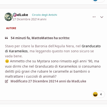
MadLuke
comment_
Stati
Circolo degli Antichi
27 Dicembre 2021
4 anni
AUTORE
54 minuti fa, MattoMatteo ha scritto:
Stavo per citare la Baronia dell'Aquila Nera, nel
Granducato
di Karameikos
, ma leggendo questo non sono sicuro se
vada bene.
Ammetto che su Mystara sono rimasto agli anni '90, ma
😐
vuoi dirmi che nel Granducato di Karameikos si consumano
delitti più gravi che rubare le caramelle ai bambini o
maltrattare i cuccioli di animali?
Modificato
27 Dicembre 2021
4 anni
da MadLuke
4