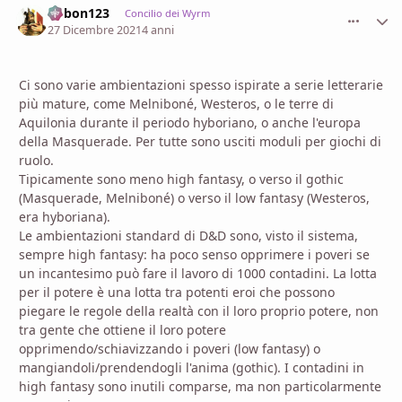
bobon123
comment_
Stati
Concilio dei Wyrm
27 Dicembre 2021
4 anni
Ci sono varie ambientazioni spesso ispirate a serie letterarie
più mature, come Melniboné, Westeros, o le terre di
Aquilonia durante il periodo hyboriano, o anche l'europa
della Masquerade. Per tutte sono usciti moduli per giochi di
ruolo.
Tipicamente sono meno high fantasy, o verso il gothic
(Masquerade, Melniboné) o verso il low fantasy (Westeros,
era hyboriana).
Le ambientazioni standard di D&D sono, visto il sistema,
sempre high fantasy: ha poco senso opprimere i poveri se
un incantesimo può fare il lavoro di 1000 contadini. La lotta
per il potere è una lotta tra potenti eroi che possono
piegare le regole della realtà con il loro proprio potere, non
tra gente che ottiene il loro potere
opprimendo/schiavizzando i poveri (low fantasy) o
mangiandoli/prendendogli l'anima (gothic). I contadini in
high fantasy sono inutili comparse, ma non particolarmente