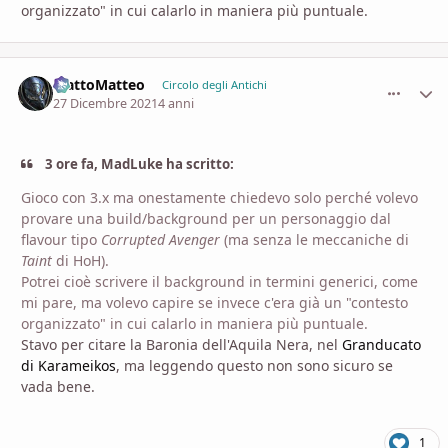
organizzato" in cui calarlo in maniera più puntuale.
MattoMatteo
comment_
Stati
Circolo degli Antichi
27 Dicembre 2021
4 anni
3 ore fa, MadLuke ha scritto:
Gioco con 3.x ma onestamente chiedevo solo perché volevo
provare una build/background per un personaggio dal
flavour tipo
Corrupted Avenger
(ma senza le meccaniche di
Taint
di HoH).
Potrei cioè scrivere il background in termini generici, come
mi pare, ma volevo capire se invece c'era già un "contesto
organizzato" in cui calarlo in maniera più puntuale.
Stavo per citare la Baronia dell'Aquila Nera, nel
Granducato
di Karameikos
, ma leggendo questo non sono sicuro se
vada bene.
1