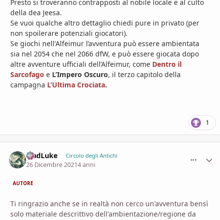
Presto si troveranno contrapposti al nobile locale e al culto
della dea Jeesa.
Se vuoi qualche altro dettaglio chiedi pure in privato (per
non spoilerare potenziali giocatori).
Se giochi nell'Alfeimur l’avventura può essere ambientata
sia nel 2054 che nel 2066 dfW, e può essere giocata dopo
altre avventure ufficiali dell’Alfeimur, come
Dentro il
Sarcofago
e
L’Impero Oscuro
, il terzo capitolo della
campagna
L’Ultima Crociata
.
1
MadLuke
comment_
Stati
Circolo degli Antichi
26 Dicembre 2021
4 anni
AUTORE
Ti ringrazio anche se in realtà non cerco un'avventura bensì
solo materiale descrittivo dell'ambientazione/regione da