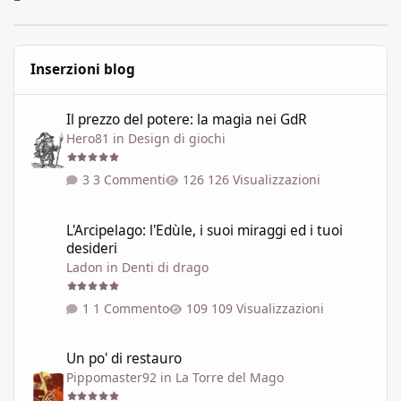
Inserzioni blog
Il prezzo del potere: la magia nei GdR
Il prezzo del potere: la magia nei GdR
Hero81
in
Design di giochi
3 Commenti
126 Visualizzazioni
L'Arcipelago: l'Edùle, i suoi miraggi ed i tuoi desideri
L'Arcipelago: l'Edùle, i suoi miraggi ed i tuoi
desideri
Ladon
in
Denti di drago
1 Commento
109 Visualizzazioni
Un po' di restauro
Un po' di restauro
Pippomaster92
in
La Torre del Mago