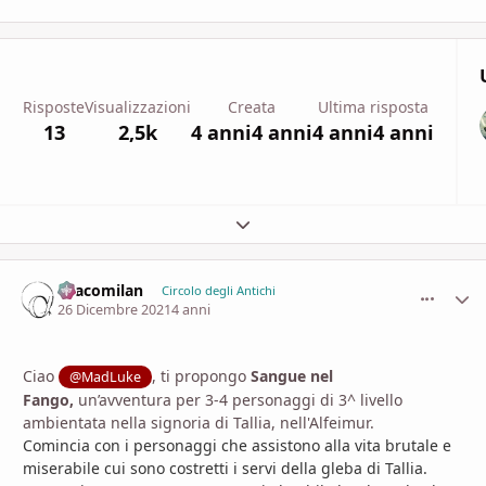
Risposte
Visualizzazioni
Creata
Ultima risposta
13
2,5k
4 anni
4 anni
4 anni
4 anni
Espandi panoramica del topic
Dracomilan
comment_
Stati
Circolo degli Antichi
26 Dicembre 2021
4 anni
Ciao
, ti propongo
Sangue nel
@MadLuke
Fango,
un’avventura per 3-4 personaggi di 3^ livello
ambientata nella signoria di Tallia, nell'Alfeimur.
Comincia con i personaggi che assistono alla vita brutale e
miserabile cui sono costretti i servi della gleba di Tallia.