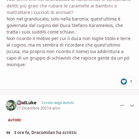
delitti più gravi che rubare le caramelle ai bambini o
maltrattare i cuccioli di animali?
Non nel granducato, solo nella baronia; quest'ultima è
governata dal cugino del Duca Stefano Karameikos, che
tratta i suoi sudditi come schiavi.
Non ricordo il motivo per cui il duca non toglie titolo e terre
al cugino, ma mi sembra di ricordare che quest'ultimo
(scusa, ma proprio non ricordo il nome) sia addirittura a
capo di un gruppo di schiavisti che rapisce gente da un pò
ovunque.
1
MadLuke
comment_
Stati
Circolo degli Antichi
27 Dicembre 2021
4 anni
AUTORE
3 ore fa, Dracomilan ha scritto: