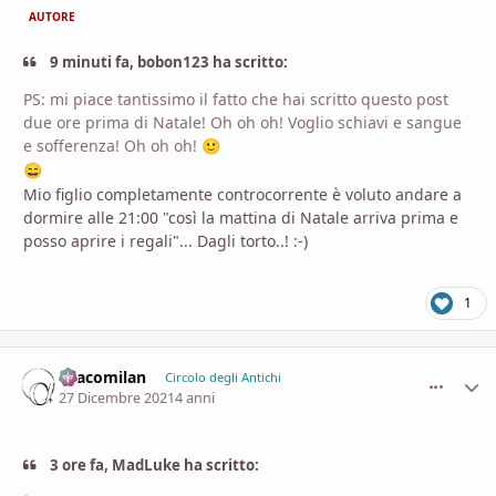
AUTORE
9 minuti fa, bobon123 ha scritto:
PS: mi piace tantissimo il fatto che hai scritto questo post
due ore prima di Natale! Oh oh oh! Voglio schiavi e sangue
e sofferenza! Oh oh oh!
🙂
😄
Mio figlio completamente controcorrente è voluto andare a
dormire alle 21:00 "così la mattina di Natale arriva prima e
posso aprire i regali"... Dagli torto..!
:-)
1
Dracomilan
comment_
Stati
Circolo degli Antichi
27 Dicembre 2021
4 anni
3 ore fa, MadLuke ha scritto: