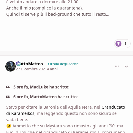
è voluto andare a dormire alle 21:00
Anche il mio (complice la quarantena).
Quindi ti serve più il background che tutto il resto…
1
MattoMatteo
comment_
Stati
Circolo degli Antichi
27 Dicembre 2021
4 anni
5 ore fa, MadLuke ha scritto:
6 ore fa, MattoMatteo ha scritto:
Stavo per citare la Baronia dell'Aquila Nera, nel
Granducato
di Karameikos
, ma leggendo questo non sono sicuro se
vada bene.
Ammetto che su Mystara sono rimasto agli anni '90, ma
😐
vuoi dirmi che nel Granducato di Karameikos si consumano