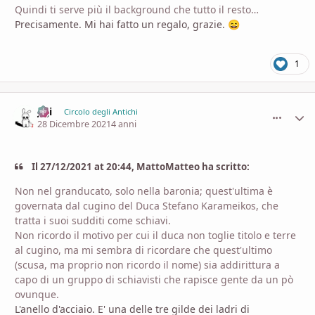
Quindi ti serve più il background che tutto il resto…
Precisamente. Mi hai fatto un regalo, grazie.
😄
1
Ji ji
comment_
Stati
Circolo degli Antichi
28 Dicembre 2021
4 anni
Il 27/12/2021 at 20:44, MattoMatteo ha scritto:
Non nel granducato, solo nella baronia; quest'ultima è
governata dal cugino del Duca Stefano Karameikos, che
tratta i suoi sudditi come schiavi.
Non ricordo il motivo per cui il duca non toglie titolo e terre
al cugino, ma mi sembra di ricordare che quest'ultimo
(scusa, ma proprio non ricordo il nome) sia addirittura a
capo di un gruppo di schiavisti che rapisce gente da un pò
ovunque.
L'anello d'acciaio. E' una delle tre gilde dei ladri di