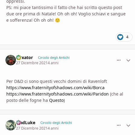
oppressi.
PS: mi piace tantissimo il fatto che hai scritto questo post
due ore prima di Natale! Oh oh oh! Voglio schiavi e sangue
e sofferenza! Oh oh oh!
🙂
4
Nyxator
comment_
Stati
Circolo degli Antichi
27 Dicembre 2021
4 anni
Per D&D ci sono questi vecchi domini di Ravenloft
https://www.fraternityofshadows.com/wiki/Borca
https://www.fraternityofshadows.com/wiki/Paridon
(che al
posto delle fogne ha
Questo
)
MadLuke
comment_
Stati
Circolo degli Antichi
27 Dicembre 2021
4 anni