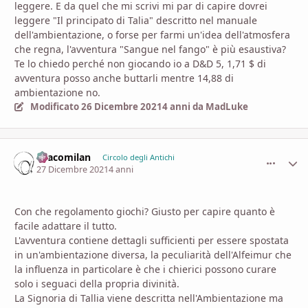
leggere. E da quel che mi scrivi mi par di capire dovrei
leggere "Il principato di Talia" descritto nel manuale
dell'ambientazione, o forse per farmi un'idea dell'atmosfera
che regna, l'avventura "Sangue nel fango" è più esaustiva?
Te lo chiedo perché non giocando io a D&D 5, 1,71 $ di
avventura posso anche buttarli mentre 14,88 di
ambientazione no.
Modificato
26 Dicembre 2021
4 anni
da MadLuke
Dracomilan
comment_
Stati
Circolo degli Antichi
27 Dicembre 2021
4 anni
Con che regolamento giochi? Giusto per capire quanto è
facile adattare il tutto.
L'avventura contiene dettagli sufficienti per essere spostata
in un'ambientazione diversa, la peculiarità dell'Alfeimur che
la influenza in particolare è che i chierici possono curare
solo i seguaci della propria divinità.
La Signoria di Tallia viene descritta nell'Ambientazione ma