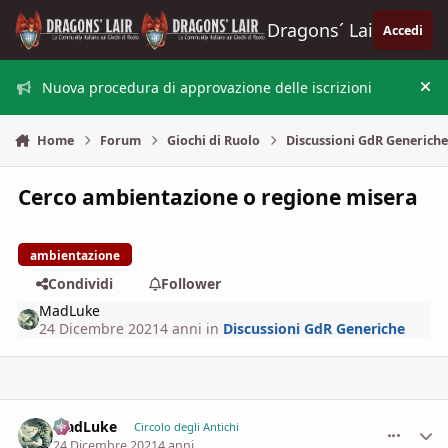
Vai al contenuto
Dragons´ Lair
Accedi
Nuova procedura di approvazione delle iscrizioni
Nas
Home
Forum
Giochi di Ruolo
Discussioni GdR Generich
Cerco ambientazione o regione misera
ambientazione
Condividi
Follower
MadLuke
24 Dicembre 2021
4 anni
in
Discussioni GdR Generiche
MadLuke
comment_
Stati
Circolo degli Antichi
24 Dicembre 2021
4 anni