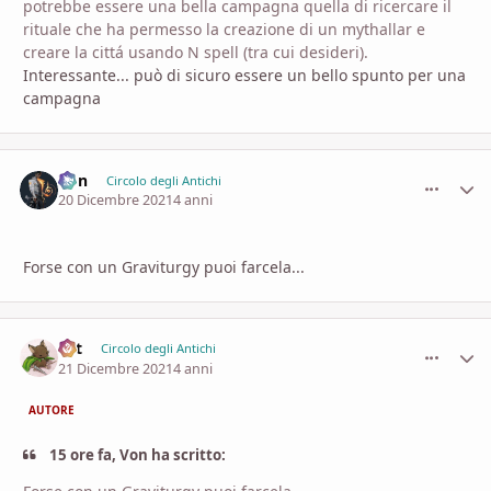
potrebbe essere una bella campagna quella di ricercare il
rituale che ha permesso la creazione di un mythallar e
creare la cittá usando N spell (tra cui desideri).
Interessante... può di sicuro essere un bello spunto per una
campagna
Von
comment_
Stati
Circolo degli Antichi
20 Dicembre 2021
4 anni
Forse con un Graviturgy puoi farcela...
Lyt
comment_
Stati
Circolo degli Antichi
21 Dicembre 2021
4 anni
AUTORE
15 ore fa, Von ha scritto: