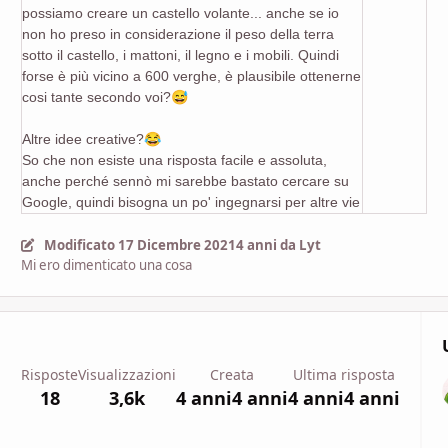
possiamo creare un castello volante... anche se io
non ho preso in considerazione il peso della terra
sotto il castello, i mattoni, il legno e i mobili. Quindi
forse è più vicino a 600 verghe, è plausibile ottenerne
cosi tante secondo voi?
😅
Altre idee creative?
😂
So che non esiste una risposta facile e assoluta,
anche perché sennò mi sarebbe bastato cercare su
Google, quindi bisogna un po' ingegnarsi per altre vie
Modificato
17 Dicembre 2021
4 anni
da Lyt
Mi ero dimenticato una cosa
Risposte
Visualizzazioni
Creata
Ultima risposta
18
3,6k
4 anni
4 anni
4 anni
4 anni