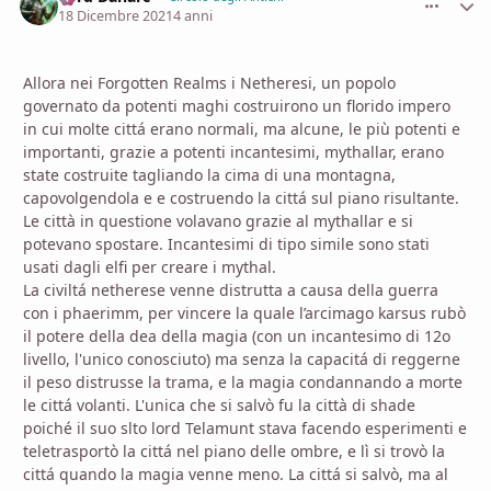
18 Dicembre 2021
4 anni
Allora nei Forgotten Realms i Netheresi, un popolo
governato da potenti maghi costruirono un florido impero
in cui molte cittá erano normali, ma alcune, le più potenti e
importanti, grazie a potenti incantesimi, mythallar, erano
state costruite tagliando la cima di una montagna,
capovolgendola e e costruendo la cittá sul piano risultante.
Le città in questione volavano grazie al mythallar e si
potevano spostare. Incantesimi di tipo simile sono stati
usati dagli elfi per creare i mythal.
La civiltá netherese venne distrutta a causa della guerra
con i phaerimm, per vincere la quale l’arcimago karsus rubò
il potere della dea della magia (con un incantesimo di 12o
livello, l'unico conosciuto) ma senza la capacitá di reggerne
il peso distrusse la trama, e la magia condannando a morte
le cittá volanti. L'unica che si salvò fu la città di shade
poiché il suo slto lord Telamunt stava facendo esperimenti e
teletrasportò la cittá nel piano delle ombre, e lì si trovò la
cittá quando la magia venne meno. La cittá si salvò, ma al