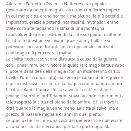
Allora nei Forgotten Realms i Netheresi, un popolo
governato da potenti maghi costruirono un florido impero
in cui molte cittá erano normali, ma alcune, le più potenti e
importanti, grazie a potenti incantesimi, mythallar, erano
state costruite tagliando la cima di una montagna,
capovolgendola e e costruendo la cittá sul piano risultante.
Le città in questione volavano grazie al mythallar e si
potevano spostare. Incantesimi di tipo simile sono stati
usati dagli elfi per creare i mythal.
La civiltá netherese venne distrutta a causa della guerra
con i phaerimm, per vincere la quale l’arcimago karsus rubò
il potere della dea della magia (con un incantesimo di 12o
livello, l'unico conosciuto) ma senza la capacitá di reggerne
il peso distrusse la trama, e la magia condannando a morte
le cittá volanti. L'unica che si salvò fu la città di shade
poiché il suo slto lord Telamunt stava facendo esperimenti e
teletrasportò la cittá nel piano delle ombre, e lì si trovò la
cittá quando la magia venne meno. La cittá si salvò, ma al
prezzo di passare migliaia di anni in quel piano.
se quello che cerchi é una cosa del genere in 5e non esiste
alcuna possibilitá meccanica per farlo purtroppo. Ma