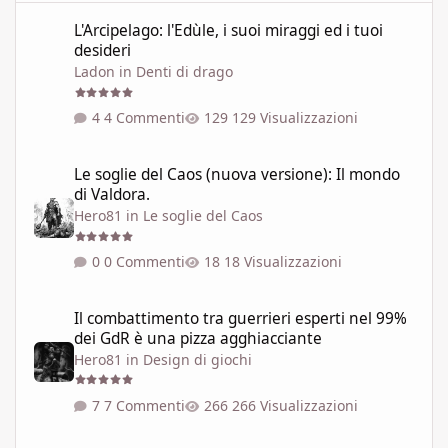
L'Arcipelago: l'Edùle, i suoi miraggi ed i tuoi desideri
L'Arcipelago: l'Edùle, i suoi miraggi ed i tuoi
desideri
Ladon
in
Denti di drago
4 Commenti
129 Visualizzazioni
Le soglie del Caos (nuova versione): Il mondo di Valdora.
Le soglie del Caos (nuova versione): Il mondo
di Valdora.
Hero81
in
Le soglie del Caos
0 Commenti
18 Visualizzazioni
Il combattimento tra guerrieri esperti nel 99% dei GdR è una pi
Il combattimento tra guerrieri esperti nel 99%
dei GdR è una pizza agghiacciante
Hero81
in
Design di giochi
7 Commenti
266 Visualizzazioni
Il prezzo del potere: la magia nei GdR