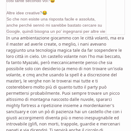
cosi tante secondo voi?
😅
Altre idee creative?
😂
So che non esiste una risposta facile e assoluta,
anche perché sennò mi sarebbe bastato cercare su
Google, quindi bisogna un po' ingegnarsi per altre vie
In una ambientazione giocammo con le città volanti, ma era
il master ad averle create, o meglio, i nani avevano
raggiunto una tecnologia magica tale da far sospendere le
loro città in cielo. Un castello volante non l'ho mai beccato,
fa tanto Myazaki, però meccanicamente penso che sia
possibile solo con desiderio (a meno di non trovare un'isola
volante, e cmq anche usando la spell è a discrezione del
master), le verghe non le troverai mai tutte e ti
costerebbero molto più di quanto tutto il party può
permettersi probabilmente. Puoi sempre trovare un picco
altissimo di montagna nascosto dalle nuvole, spararci
mighty fortress a ripetizione insieme a mordenkainer's
sanctuary e con un pò di pazienza hai un castello che con i
giusti accorgimenti diventa più o meno inespugnabile ed
introvabile (glifi, non morti, trappole, guardie e mercenari
pagati e via dicendo). Ti servirà anche il circolo di