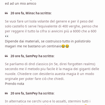
ed ad un mio amico
20 ore fa, Minsc ha scritto:
Se vuoi fare un'isola volante del genere e per il peso del
solo castello ti serve l'equivalente di 400 verghe, penso che
per reggere il tutto la cifra si avvicini più a 6000 che a 600
👀
Dipende dai materiali, se costruisco tutto in polistirolo
magari me ne bastano un centinaio
😂
😂
20 ore fa, SamPey ha scritto:
Se parliamo di dnd classico (in 5e, direi forgotten realms)
secondo me il metodo piu facile è la magia dei giganti delle
nuvole. Chiedere con desiderio auesta magia è un modo
orginale per poter fare ciò che chiedi.
Prendo nota
20 ore fa, SamPey ha scritto:
In alternatica ne cerchi uno e lo assalti, stermini tutti i