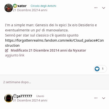
Nyxator
comment_
Stati
Circolo degli Antichi
21 Dicembre 2021
4 anni
I'm a simple man: Genesis dei lv epici 3x e/o Desiderio e
eventualmente un po' di manovalanza.
Sennò per star sul classico c'è questo spunto
https://forgottenrealms.fandom.com/wiki/Cloud_palace#Con
struction
Modificato
21 Dicembre 2021
4 anni
da Nyxator
aggiunto link
1
2 settimane dopo...
Giga777777
comment_
Stati
Utenti
31 Dicembre 2021
4 anni