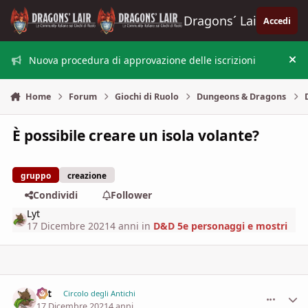
Vai al contenuto
Dragons´ Lair
Accedi
Nuova procedura di approvazione delle iscrizioni
Nas
Home
Forum
Giochi di Ruolo
Dungeons & Dragons
È possibile creare un isola volante?
gruppo
creazione
Condividi
Follower
Lyt
17 Dicembre 2021
4 anni
in
D&D 5e personaggi e mostri
Lyt
comment_
Stati
Circolo degli Antichi
17 Dicembre 2021
4 anni