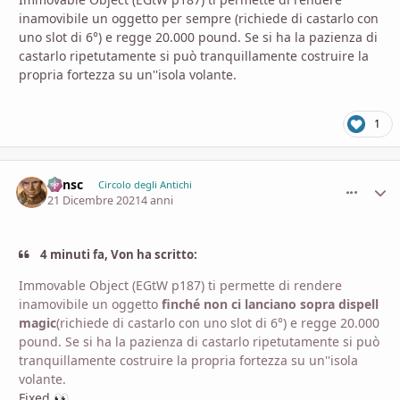
inamovibile un oggetto per sempre (richiede di castarlo con
uno slot di 6°) e regge 20.000 pound. Se si ha la pazienza di
castarlo ripetutamente si può tranquillamente costruire la
propria fortezza su un''isola volante.
1
Minsc
comment_
Stati
Circolo degli Antichi
21 Dicembre 2021
4 anni
4 minuti fa, Von ha scritto:
Immovable Object (EGtW p187) ti permette di rendere
inamovibile un oggetto
finché non ci lanciano sopra dispell
magic
(richiede di castarlo con uno slot di 6°) e regge 20.000
pound. Se si ha la pazienza di castarlo ripetutamente si può
tranquillamente costruire la propria fortezza su un''isola
volante.
Fixed
👀