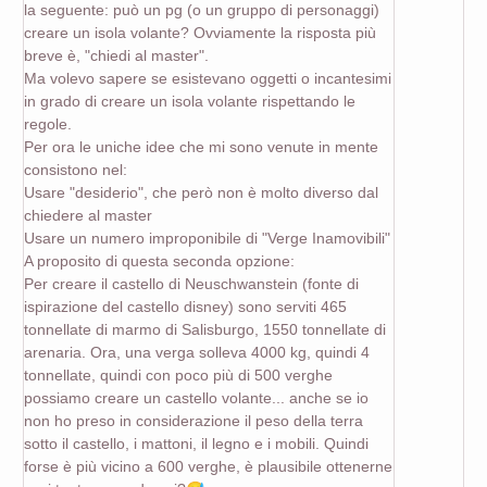
la seguente: può un pg (o un gruppo di personaggi)
creare un isola volante? Ovviamente la risposta più
breve è, "chiedi al master".
Ma volevo sapere se esistevano oggetti o incantesimi
in grado di creare un isola volante rispettando le
regole.
Per ora le uniche idee che mi sono venute in mente
consistono nel:
Usare "desiderio", che però non è molto diverso dal
chiedere al master
Usare un numero improponibile di "Verge Inamovibili"
A proposito di questa seconda opzione:
Per creare il castello di Neuschwanstein (fonte di
ispirazione del castello disney) sono serviti 465
tonnellate di marmo di Salisburgo, 1550 tonnellate di
arenaria. Ora, una verga solleva 4000 kg, quindi 4
tonnellate, quindi con poco più di 500 verghe
possiamo creare un castello volante... anche se io
non ho preso in considerazione il peso della terra
sotto il castello, i mattoni, il legno e i mobili. Quindi
forse è più vicino a 600 verghe, è plausibile ottenerne