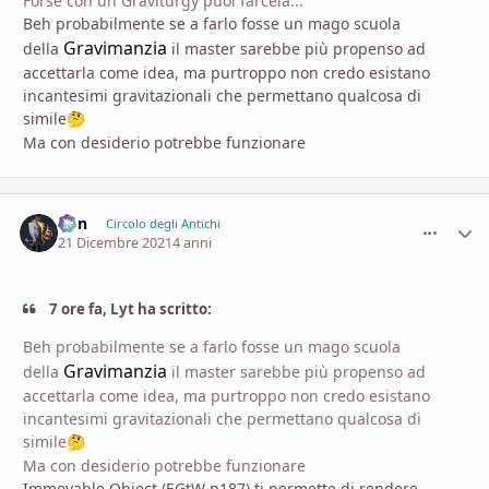
Forse con un Graviturgy puoi farcela...
Beh probabilmente se a farlo fosse un mago scuola
Gravimanzia
della
il master sarebbe più propenso ad
accettarla come idea, ma purtroppo non credo esistano
incantesimi gravitazionali che permettano qualcosa di
simile
🤔
Ma con desiderio potrebbe funzionare
Von
comment_
Stati
Circolo degli Antichi
21 Dicembre 2021
4 anni
7 ore fa, Lyt ha scritto:
Beh probabilmente se a farlo fosse un mago scuola
Gravimanzia
della
il master sarebbe più propenso ad
accettarla come idea, ma purtroppo non credo esistano
incantesimi gravitazionali che permettano qualcosa di
simile
🤔
Ma con desiderio potrebbe funzionare
Immovable Object (EGtW p187) ti permette di rendere