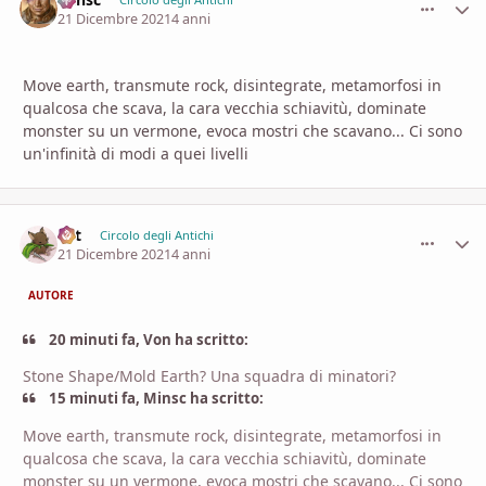
comment_
Stati
21 Dicembre 2021
4 anni
Move earth, transmute rock, disintegrate, metamorfosi in
qualcosa che scava, la cara vecchia schiavitù, dominate
monster su un vermone, evoca mostri che scavano... Ci sono
un'infinità di modi a quei livelli
Lyt
comment_
Stati
Circolo degli Antichi
21 Dicembre 2021
4 anni
AUTORE
20 minuti fa, Von ha scritto:
Stone Shape/Mold Earth? Una squadra di minatori?
15 minuti fa, Minsc ha scritto:
Move earth, transmute rock, disintegrate, metamorfosi in
qualcosa che scava, la cara vecchia schiavitù, dominate
monster su un vermone, evoca mostri che scavano... Ci sono