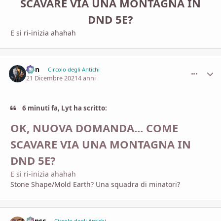
SCAVARE VIA UNA MONTAGNA IN
DND 5E?
E si ri-inizia ahahah
Von
comment_
Stati
Circolo degli Antichi
21 Dicembre 2021
4 anni
6 minuti fa, Lyt ha scritto:
OK, NUOVA DOMANDA... COME
SCAVARE VIA UNA MONTAGNA IN
DND 5E?
E si ri-inizia ahahah
Stone Shape/Mold Earth? Una squadra di minatori?
Minsc
Circolo degli Antichi