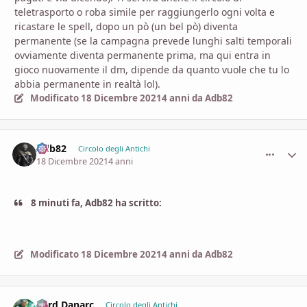
teletrasporto o roba simile per raggiungerlo ogni volta e
ricastare le spell, dopo un pò (un bel pò) diventa
permanente (se la campagna prevede lunghi salti temporali
ovviamente diventa permanente prima, ma qui entra in
gioco nuovamente il dm, dipende da quanto vuole che tu lo
abbia permanente in realtà lol).
Modificato
18 Dicembre 2021
4 anni
da Adb82
Adb82
comment_
Stati
Circolo degli Antichi
18 Dicembre 2021
4 anni
8 minuti fa, Adb82 ha scritto:
Modificato
18 Dicembre 2021
4 anni
da Adb82
Lord Danarc
comment_
Stati
Circolo degli Antichi