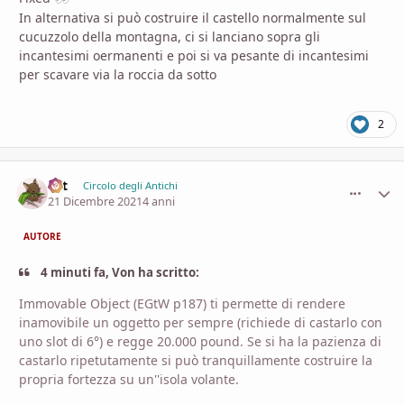
In alternativa si può costruire il castello normalmente sul
cucuzzolo della montagna, ci si lanciano sopra gli
incantesimi oermanenti e poi si va pesante di incantesimi
per scavare via la roccia da sotto
2
Lyt
comment_
Stati
Circolo degli Antichi
21 Dicembre 2021
4 anni
AUTORE
4 minuti fa, Von ha scritto:
Immovable Object (EGtW p187) ti permette di rendere
inamovibile un oggetto per sempre (richiede di castarlo con
uno slot di 6°) e regge 20.000 pound. Se si ha la pazienza di
castarlo ripetutamente si può tranquillamente costruire la
propria fortezza su un''isola volante.