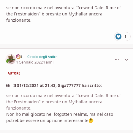
se non ricordo male nel avventura "Icewind Dale: Rime of
the Frostmaiden" è presnte un Mythallar ancora
funzionante.
1
Lyt
comment_
Stati
Circolo degli Antichi
4 Gennaio 2022
4 anni
AUTORE
Il 31/12/2021 at 21:43, Giga777777 ha scritto:
se non ricordo male nel avventura "Icewind Dale: Rime of
the Frostmaiden" è presnte un Mythallar ancora
funzionante.
Non ho mai giocato nei fotgotten realms, ma nel caso
potrebbe essere un opzione interessante
🤔