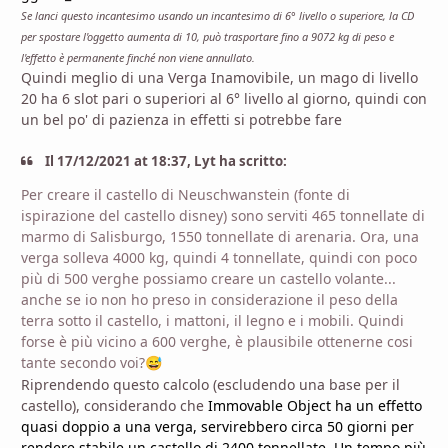
Se lanci questo incantesimo usando un incantesimo di 6° livello o superiore, la CD
per spostare l'oggetto aumenta di 10, può trasportare fino a 9072 kg di peso e
l'effetto è permanente finché non viene annullato.
Quindi meglio di una
Verga Inamovibile, un mago di livello
20 ha 6 slot pari o superiori al 6° livello al giorno, quindi con
un bel po' di pazienza in effetti si potrebbe fare
Il 17/12/2021 at 18:37, Lyt ha scritto:
Per creare il castello di Neuschwanstein (fonte di
ispirazione del castello disney) sono serviti 465 tonnellate di
marmo di Salisburgo, 1550 tonnellate di arenaria. Ora, una
verga solleva 4000 kg, quindi 4 tonnellate, quindi con poco
più di 500 verghe possiamo creare un castello volante...
anche se io non ho preso in considerazione il peso della
terra sotto il castello, i mattoni, il legno e i mobili. Quindi
forse è più vicino a 600 verghe, è plausibile ottenerne cosi
tante secondo voi?
😅
Riprendendo questo calcolo (escludendo una base per il
castello), considerando che
Immovable Object ha un effetto
quasi doppio a una verga, servirebbero circa 50 giorni per
rendere stabile un castello di 2400 tonnellate. Un tempo più