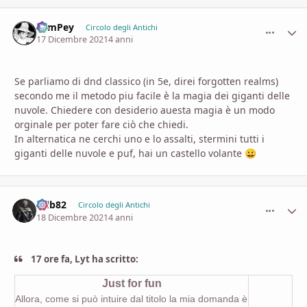
SamPey
comment_
Stati
Circolo degli Antichi
17 Dicembre 2021
4 anni
Se parliamo di dnd classico (in 5e, direi forgotten realms)
secondo me il metodo piu facile è la magia dei giganti delle
nuvole. Chiedere con desiderio auesta magia è un modo
orginale per poter fare ciò che chiedi.
In alternatica ne cerchi uno e lo assalti, stermini tutti i
giganti delle nuvole e puf, hai un castello volante
😀
Adb82
comment_
Stati
Circolo degli Antichi
18 Dicembre 2021
4 anni
17 ore fa, Lyt ha scritto:
Just for fun
Allora, come si può intuire dal titolo la mia domanda è