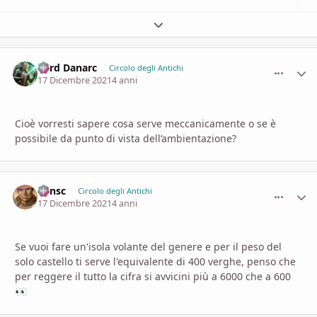
Espandi panoramica del topic
Lord Danarc
comment_
Stati
Circolo degli Antichi
17 Dicembre 2021
4 anni
Cioè vorresti sapere cosa serve meccanicamente o se è
possibile da punto di vista dell’ambientazione?
Minsc
comment_
Stati
Circolo degli Antichi
17 Dicembre 2021
4 anni
Se vuoi fare un'isola volante del genere e per il peso del
solo castello ti serve l'equivalente di 400 verghe, penso che
per reggere il tutto la cifra si avvicini più a 6000 che a 600
👀