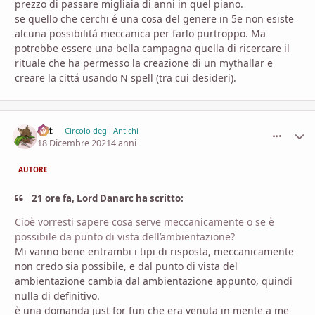
prezzo di passare migliaia di anni in quel piano.
se quello che cerchi é una cosa del genere in 5e non esiste
alcuna possibilitá meccanica per farlo purtroppo. Ma
potrebbe essere una bella campagna quella di ricercare il
rituale che ha permesso la creazione di un mythallar e
creare la cittá usando N spell (tra cui desideri).
Lyt
comment_
Stati
Circolo degli Antichi
18 Dicembre 2021
4 anni
AUTORE
21 ore fa, Lord Danarc ha scritto:
Cioè vorresti sapere cosa serve meccanicamente o se è
possibile da punto di vista dell’ambientazione?
Mi vanno bene entrambi i tipi di risposta, meccanicamente
non credo sia possibile, e dal punto di vista del
ambientazione cambia dal ambientazione appunto, quindi
nulla di definitivo.
è una domanda just for fun che era venuta in mente a me