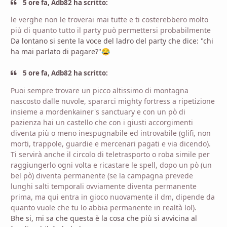
5 ore fa, Adb82 ha scritto:
le verghe non le troverai mai tutte e ti costerebbero molto
più di quanto tutto il party può permettersi probabilmente
Da lontano si sente la voce del ladro del party che dice: "chi
ha mai parlato di pagare?"
😂
5 ore fa, Adb82 ha scritto:
Puoi sempre trovare un picco altissimo di montagna
nascosto dalle nuvole, spararci mighty fortress a ripetizione
insieme a mordenkainer's sanctuary e con un pò di
pazienza hai un castello che con i giusti accorgimenti
diventa più o meno inespugnabile ed introvabile (glifi, non
morti, trappole, guardie e mercenari pagati e via dicendo).
Ti servirà anche il circolo di teletrasporto o roba simile per
raggiungerlo ogni volta e ricastare le spell, dopo un pò (un
bel pò) diventa permanente (se la campagna prevede
lunghi salti temporali ovviamente diventa permanente
prima, ma qui entra in gioco nuovamente il dm, dipende da
quanto vuole che tu lo abbia permanente in realtà lol).
Bhe si, mi sa che questa è la cosa che più si avvicina al