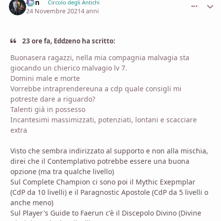
Von
comment_
Stati
Circolo degli Antichi
24 Novembre 2021
4 anni
23 ore fa, Eddzeno ha scritto:
Buonasera ragazzi, nella mia compagnia malvagia sta
giocando un chierico malvagio lv 7.
Domini male e morte
Vorrebbe intraprendereuna a cdp quale consigli mi
potreste dare a riguardo?
Talenti già in possesso
Incantesimi massimizzati, potenziati, lontani e scacciare
extra
Visto che sembra indirizzato al supporto e non alla mischia,
direi che il Contemplativo potrebbe essere una buona
opzione (ma tra qualche livello)
Sul Complete Champion ci sono poi il Mythic Exepmplar
(CdP da 10 livelli) e il Paragnostic Apostole (CdP da 5 livelli o
anche meno)
Sul Player's Guide to Faerun c'è il Discepolo Divino (Divine