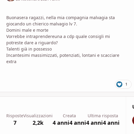
Buonasera ragazzi, nella mia compagnia malvagia sta
giocando un chierico malvagio lv 7.
Domini male e morte
Vorrebbe intraprendereuna a cdp quale consigli mi
potreste dare a riguardo?
Talenti già in possesso
Incantesimi massimizzati, potenziati, lontani e scacciare
extra
1
Risposte
Visualizzazioni
Creata
Ultima risposta
7
2,2k
4 anni
4 anni
4 anni
4 anni