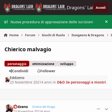
Vai al contenuto
Dragons´ Lair
Accedi
Nuova procedura di approvazione delle iscrizioni
Nas
Home
Forum
Giochi di Ruolo
Dungeons & Dragons
Chierico malvagio
personaggio
ottimizzazione
sviluppo
Condividi
Follower
Eddzeno
23 Novembre 2021
4 anni
in
D&D 3e personaggi e mostri
Eddzeno
comment_
Stati
Ordine del Drago
23 Novembre 2021
4 anni