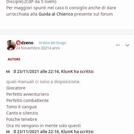
Disciple) (CdP da 5 livelli)
Per maggiori spunti nel caso ti consiglio anche di dare
un'occhiata alla
Guida al Chierico
presente sul forum
Eddzeno
comment_
Stati
Ordine del Drago
24 Novembre 2021
4 anni
AUTORE
Il 23/11/2021 alle 22:16, KlunK ha scritto:
quali manuali ci sono a disposizione.
Giocatore
Perfetto avventuriero
Perfetto combattente
Tomo è sangue
Canto e silenzio
Fosche tenebre
Ora mi vengono in mente solo questi
Il 23/11/2021 alle 22:16, KlunK ha scritto: