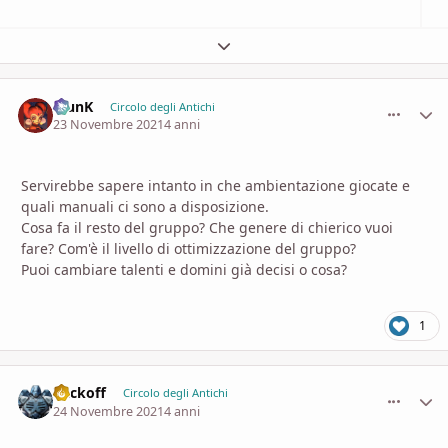
Espandi panoramica del topic
KlunK
comment_
Stati
Circolo degli Antichi
23 Novembre 2021
4 anni
Servirebbe sapere intanto in che ambientazione giocate e
quali manuali ci sono a disposizione.
Cosa fa il resto del gruppo? Che genere di chierico vuoi
fare? Com'è il livello di ottimizzazione del gruppo?
Puoi cambiare talenti e domini già decisi o cosa?
1
Vackoff
comment_
Stati
Circolo degli Antichi
24 Novembre 2021
4 anni