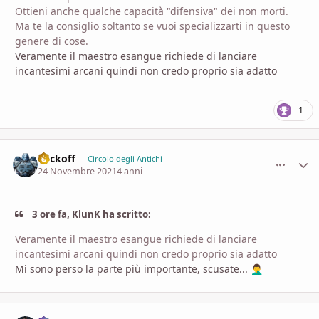
Ottieni anche qualche capacità "difensiva" dei non morti.
Ma te la consiglio soltanto se vuoi specializzarti in questo
genere di cose.
Veramente il maestro esangue richiede di lanciare
incantesimi arcani quindi non credo proprio sia adatto
1
Vackoff
comment_
Stati
Circolo degli Antichi
24 Novembre 2021
4 anni
3 ore fa, KlunK ha scritto:
Veramente il maestro esangue richiede di lanciare
incantesimi arcani quindi non credo proprio sia adatto
Mi sono perso la parte più importante, scusate...
🤦‍♂️