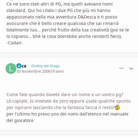
Ce ne sono stati altri di PG, ma quelli avevano nomi
standard. Qui ho citato i due PG che più mi hanno
appassionato nella mia avventura D&Desca e ti posso
assicurare che è bello creare qualcosa che sai rimarrà
totalmente tuo... perchè frutto della tua creatività (poi se te
lo copiano... bhè la cosa dovrebbe anche renderti fiero).
-Codan-
Luca
comment_
Stati
Ordine del Drago
30 Novembre 2006
19 anni
Come fate quando dovete dare un nome a un vostro pg?
Lo copiate, lo invetate da zero oppure usate qualche spunto
per ispirarvi lasciando che la fantasia faccia il resto?
per l'ultimo ho preso uno dei nomi dall'elenco nel manuale
del giocatore