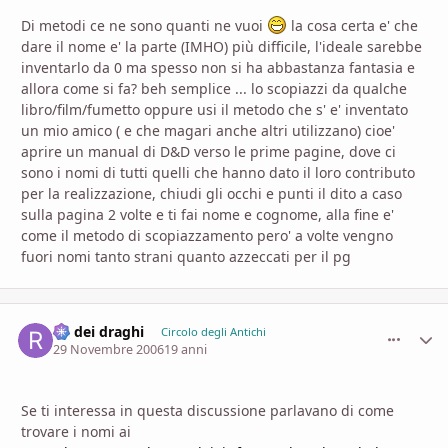
Di metodi ce ne sono quanti ne vuoi
la cosa certa e' che
dare il nome e' la parte (IMHO) più difficile, l'ideale sarebbe
inventarlo da 0 ma spesso non si ha abbastanza fantasia e
allora come si fa? beh semplice ... lo scopiazzi da qualche
libro/film/fumetto oppure usi il metodo che s' e' inventato
un mio amico ( e che magari anche altri utilizzano) cioe'
aprire un manual di D&D verso le prime pagine, dove ci
sono i nomi di tutti quelli che hanno dato il loro contributo
per la realizzazione, chiudi gli occhi e punti il dito a caso
sulla pagina 2 volte e ti fai nome e cognome, alla fine e'
come il metodo di scopiazzamento pero' a volte vengno
fuori nomi tanto strani quanto azzeccati per il pg
Re dei draghi
comment_
Stati
Circolo degli Antichi
29 Novembre 2006
19 anni
Se ti interessa in questa discussione parlavano di come
trovare i nomi ai