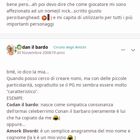
bene pero...ah poi devo dire che come giocatore mi sono
affezionato ad un nome(il nick...scritto giusto
pero:banghead:
) e mi capita di utilizzarlo per tutti i più
importanti personaggi
Codan il bardo
comment_
Stati
Circolo degli Antichi
30 Novembre 2006
19 anni
bHè, io dico la mia...
Quando posso cerco di creare nomi, ma con delle piccole
particolarità, soprattutto se il PG mi sembra essere molto
"caratteristico".
ESEMPI:
Codan il bardo
: nasce come simpatica consonanza
dell'ormai celeberrimo Conan il barbaro (veramente è lui
che ha copiato da me
)
oppure...
Amork Ilivorèi
: è un semplice anagramma del mio nome e
cognome (la k è un mio vizio
)