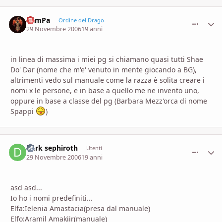
KamPa
comment_
Stati
Ordine del Drago
29 Novembre 2006
19 anni
in linea di massima i miei pg si chiamano quasi tutti Shae
Do' Dar (nome che m'e' venuto in mente giocando a BG),
altrimenti vedo sul manuale come la razza è solita creare i
nomi x le persone, e in base a quello me ne invento uno,
oppure in base a classe del pg (Barbara Mezz'orca di nome
Spappi
)
Dark sephiroth
comment_
Stati
Utenti
29 Novembre 2006
19 anni
asd asd...
Io ho i nomi predefiniti...
Elfa:Ielenia Amastacia(presa dal manuale)
Elfo:Aramil Amakiir(manuale)