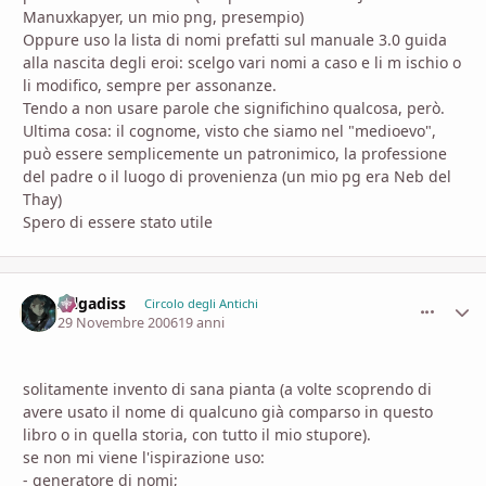
Manuxkapyer, un mio png, presempio)
Oppure uso la lista di nomi prefatti sul manuale 3.0 guida
alla nascita degli eroi: scelgo vari nomi a caso e li m ischio o
li modifico, sempre per assonanze.
Tendo a non usare parole che significhino qualcosa, però.
Ultima cosa: il cognome, visto che siamo nel "medioevo",
può essere semplicemente un patronimico, la professione
del padre o il luogo di provenienza (un mio pg era Neb del
Thay)
Spero di essere stato utile
zelgadiss
comment_
Stati
Circolo degli Antichi
29 Novembre 2006
19 anni
solitamente invento di sana pianta (a volte scoprendo di
avere usato il nome di qualcuno già comparso in questo
libro o in quella storia, con tutto il mio stupore).
se non mi viene l'ispirazione uso:
- generatore di nomi;