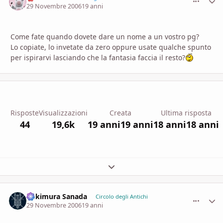
29 Novembre 2006
19 anni
Come fate quando dovete dare un nome a un vostro pg?
Lo copiate, lo invetate da zero oppure usate qualche spunto
per ispirarvi lasciando che la fantasia faccia il resto?
Risposte
Visualizzazioni
Creata
Ultima risposta
44
19,6k
19 anni
19 anni
18 anni
18 anni
Espandi panoramica del topic
Yukimura Sanada
comment_
Stati
Circolo degli Antichi
29 Novembre 2006
19 anni