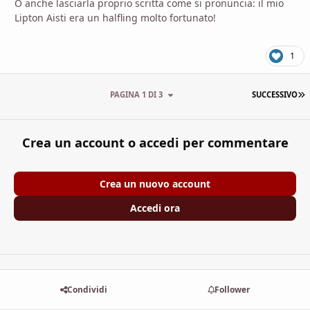
O anche lasciarla proprio scritta come si pronuncia: il mio
Lipton Aisti era un halfling molto fortunato!
1
U
PAGINA 1 DI 3
SUCCESSIVO
Crea un account o accedi per commentare
Crea un nuovo account
Accedi ora
Condividi
Follower