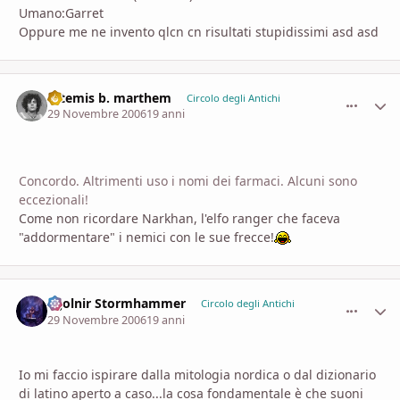
Umano:Garret
Oppure me ne invento qlcn cn risultati stupidissimi asd asd
artemis b. marthem
comment_
Stati
Circolo degli Antichi
29 Novembre 2006
19 anni
Concordo. Altrimenti uso i nomi dei farmaci. Alcuni sono
eccezionali!
Come non ricordare Narkhan, l'elfo ranger che faceva
"addormentare" i nemici con le sue frecce!
Mjolnir Stormhammer
comment_
Stati
Circolo degli Antichi
29 Novembre 2006
19 anni
Io mi faccio ispirare dalla mitologia nordica o dal dizionario
di latino aperto a caso...la cosa fondamentale è che suoni