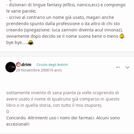
- dizionari di lingue fantasy (elfico, nanico,ecc) e compongo
le varie parole;
- scrivo al contrario un nome già usato, magari anche
prendendo spunto dalla professione o da altro di chi sto
creando (spiegazione: luca zannoni diventa acul innonaz).
ovviamente dopo decido se il nome suona bene o meno
.
bye bye.....
Nadrim
comment_
Stati
Circolo degli Antichi
29 Novembre 2006
19 anni
solitamente invento di sana pianta (a volte scoprendo di
avere usato il nome di qualcuno già comparso in questo
libro o in quella storia, con tutto il mio stupore).
D
Concordo. Altrimenti uso i nomi dei farmaci. Alcuni sono
eccezionali!