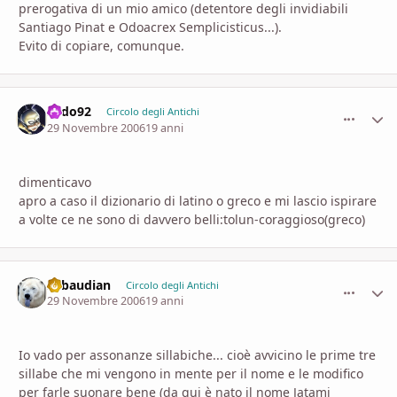
prerogativa di un mio amico (detentore degli invidiabili
Santiago Pinat e Odoacrex Semplicisticus...).
Evito di copiare, comunque.
Sado92
comment_
Stati
Circolo degli Antichi
29 Novembre 2006
19 anni
dimenticavo
apro a caso il dizionario di latino o greco e mi lascio ispirare
a volte ce ne sono di davvero belli:tolun-coraggioso(greco)
Sabaudian
comment_
Stati
Circolo degli Antichi
29 Novembre 2006
19 anni
Io vado per assonanze sillabiche... cioè avvicino le prime tre
sillabe che mi vengono in mente per il nome e le modifico
per farle suonare bene (da qui è nato il nome Jatami