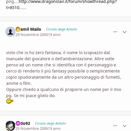
png....
http://www.dragonslair.it/forum/showthread.php?
t=8510
......
Aramil Mailo
comment_
Stati
Circolo degli Antichi
29 Novembre 2006
19 anni
visto che io ho zero fantasia, il nome lo scopiazzo dal
manuale del giocatore o dell'ambientazione. Altre volte
penso ad un nome che si identifica con il personaggio e
cerco di renderlo il più fantasy possibile o semplicemente
copio spudoratamente da un altro personaggio di fumetti,
anime o film.
Oppure chiedo a qualcuno di proporre un nome per il mio
pg. Se mi piace glielo do.
Sado92
comment_
Stati
Circolo degli Antichi
29 Novembre 2006
19 anni