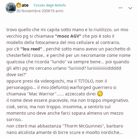
Phate
comment_
Stati
Circolo degli Antichi
30 Novembre 2006
19 anni
trovo quello che mi capita sotto mano e lo riutilizzo. un mio
vecchio pg si chiamava
"mooz AGV"
che poi è solo il
modello della fotocamera del mio cellulare al contrario.
poi c'è
"lou reed"
, perchè sotto mano avevo un pacchetto di
chesterfield rosse.. e perchè per un necromante come nome
qualcosa che ricorda "lurido" va sempre bene... poi quando
gli altri pg mi cercano urlano "luriiiiid? luriiiiiiiiiiiiddddd
dove sei?"
oppure presi da videogiochi, ma il TITOLO, non il
personaggio... il mio (defunto) warforged guerriero si
chiamava "Mac Warrior"...... azzeccato direi
il nome deve essere piacevole, ma non troppo impegnativo.
cioè, serio, ma non troppo. insomma, a sentirlo sul
momento uno deve anche farci sopara almeno un mezzo
sorriso..
non citerò mai abbastanza "Thorm McGuinnes", barbaro
nano alcolista amante di birre scure e moolto nordiche...