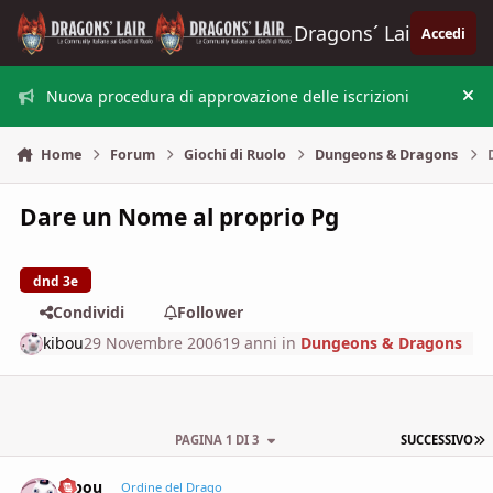
Vai al contenuto
Dragons´ Lair
Accedi
Nuova procedura di approvazione delle iscrizioni
Nas
Home
Forum
Giochi di Ruolo
Dungeons & Dragons
Dare un Nome al proprio Pg
dnd 3e
Condividi
Follower
kibou
29 Novembre 2006
19 anni
in
Dungeons & Dragons
U
PAGINA 1 DI 3
SUCCESSIVO
kibou
comment_
Stati
Ordine del Drago