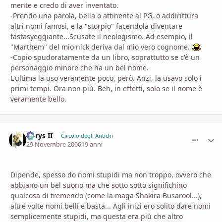
mente e credo di aver inventato.
-Prendo una parola, bella o attinente al PG, o addirittura
altri nomi famosi, e la "storpio" facendola diventare
fastasyeggiante...Scusate il neologismo. Ad esempio, il
"Marthem" del mio nick deriva dal mio vero cognome.
-Copio spudoratamente da un libro, soprattutto se c'è un
personaggio minore che ha un bel nome.
L'ultima la uso veramente poco, però. Anzi, la usavo solo i
primi tempi. Ora non più. Beh, in effetti, solo se il nome è
veramente bello.
Aerys II
comment_
Stati
Circolo degli Antichi
29 Novembre 2006
19 anni
Dipende, spesso do nomi stupidi ma non troppo, ovvero che
abbiano un bel suono ma che sotto sotto significhino
qualcosa di tremendo (come la maga Shakira Busarool...),
altre volte nomi belli e basta... Agli inizi ero solito dare nomi
semplicemente stupidi, ma questa era più che altro