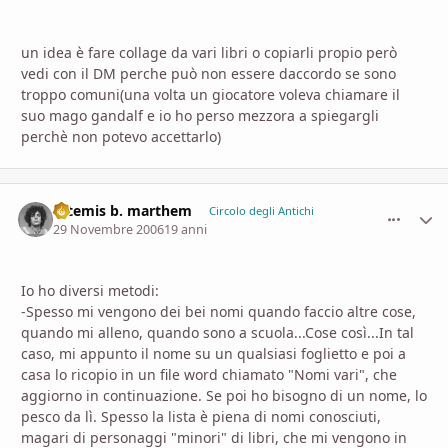
un idea è fare collage da vari libri o copiarli propio però
vedi con il DM perche può non essere daccordo se sono
troppo comuni(una volta un giocatore voleva chiamare il
suo mago gandalf e io ho perso mezzora a spiegargli
perchè non potevo accettarlo)
artemis b. marthem
comment_
Stati
Circolo degli Antichi
29 Novembre 2006
19 anni
Io ho diversi metodi:
-Spesso mi vengono dei bei nomi quando faccio altre cose,
quando mi alleno, quando sono a scuola...Cose così...In tal
caso, mi appunto il nome su un qualsiasi foglietto e poi a
casa lo ricopio in un file word chiamato "Nomi vari", che
aggiorno in continuazione. Se poi ho bisogno di un nome, lo
pesco da lì. Spesso la lista è piena di nomi conosciuti,
magari di personaggi "minori" di libri, che mi vengono in