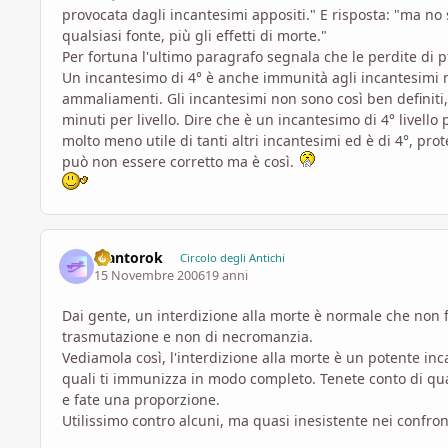
provocata dagli incantesimi appositi." E risposta: "ma no
qualsiasi fonte, più gli effetti di morte."
Per fortuna l'ultimo paragrafo segnala che le perdite di p
Un incantesimo di 4° è anche immunità agli incantesimi 
ammaliamenti. Gli incantesimi non sono così ben definiti,
minuti per livello. Dire che è un incantesimo di 4° livello
molto meno utile di tanti altri incantesimi ed è di 4°, prot
può non essere corretto ma è così.
Mantorok
Circolo degli Antichi
15 Novembre 2006
19 anni
Dai gente, un interdizione alla morte è normale che non f
trasmutazione e non di necromanzia.
Vediamola così, l'interdizione alla morte è un potente in
quali ti immunizza in modo completo. Tenete conto di qua
e fate una proporzione.
Utilissimo contro alcuni, ma quasi inesistente nei confronti