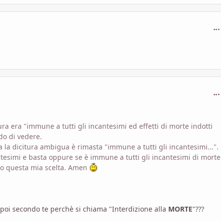
com
com
itura era "immune a tutti gli incantesimi ed effetti di morte indotti
o di vedere.
a la dicitura ambigua è rimasta "immune a tutti gli incantesimi...".
antesimi e basta oppure se è immune a tutti gli incantesimi di mort
no questa mia scelta. Amen
 E poi secondo te perchè si chiama "Interdizione alla
MORTE
"???