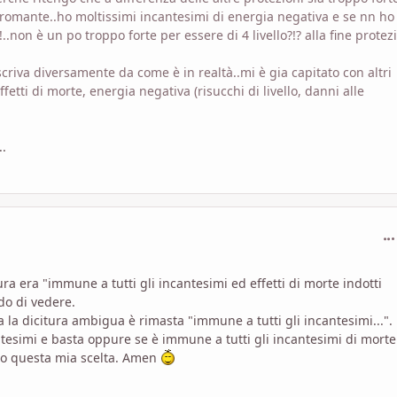
romante..ho moltissimi incantesimi di energia negativa e se nn ho
..non è un po troppo forte per essere di 4 livello?!? alla fine protez
riva diversamente da come è in realtà..mi è gia capitato con altri
etti di morte, energia negativa (risucchi di livello, danni alle
..
com
itura era "immune a tutti gli incantesimi ed effetti di morte indotti
o di vedere.
a la dicitura ambigua è rimasta "immune a tutti gli incantesimi...".
ntesimi e basta oppure se è immune a tutti gli incantesimi di morte
no questa mia scelta. Amen