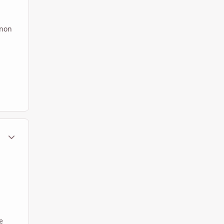
 non
ment_107540
Statistiche Autore
e