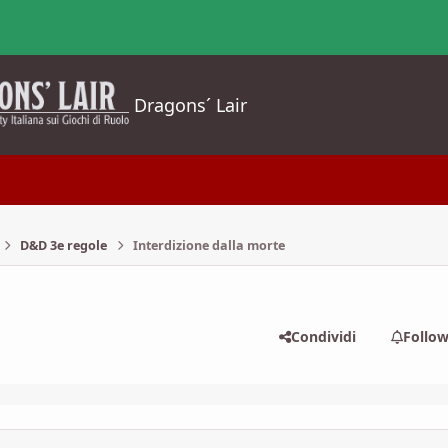
Dragons´ Lair
D&D 3e regole
Interdizione dalla morte
Condividi
Follo