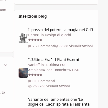
ione
Inserzioni blog
Il prezzo del potere: la magia nei GdR
Il prezzo del potere: la magia nei GdR
Hero81
in
Design di giochi
2 Commenti
88 Visualizzazioni
"L'Ultima Era" - I Piani Esterni
"L'Ultima Era" - I Piani Esterni
ment_107389
Statistiche Autore
Vackoff
in
"L'Ultima Era" -
Ambientazione Homebrew D&D
0 Commenti
768 Visualizzazioni
. Io
Variante dell'ambientazione 'Le soglie del Caos' ispirata a 
Variante dell'ambientazione 'Le
soglie del Caos' ispirata a Talislanta