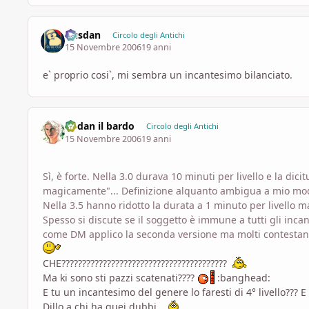
Dusdan
Circolo degli Antichi
15 Novembre 2006
19 anni
e` proprio cosi`, mi sembra un incantesimo bilanciato.
Codan il bardo
Circolo degli Antichi
15 Novembre 2006
19 anni
Sì, è forte. Nella 3.0 durava 10 minuti per livello e la dic
magicamente"... Definizione alquanto ambigua a mio mod
Nella 3.5 hanno ridotto la durata a 1 minuto per livello m
Spesso si discute se il soggetto è immune a tutti gli inc
come DM applico la seconda versione ma molti contesta
CHE????????????????????????????????????????
Ma ki sono sti pazzi scatenati????
:banghead:
E tu un incantesimo del genere lo faresti di 4° livello???
Dillo a chi ha quei dubbi...