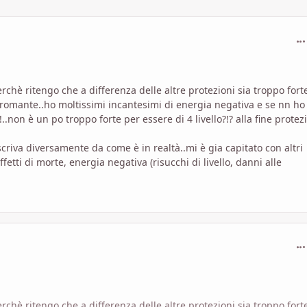
com
chè ritengo che a differenza delle altre protezioni sia troppo forte
romante..ho moltissimi incantesimi di energia negativa e se nn ho
..non è un po troppo forte per essere di 4 livello?!? alla fine protez
riva diversamente da come è in realtà..mi è gia capitato con altri
etti di morte, energia negativa (risucchi di livello, danni alle
com
chè ritengo che a differenza delle altre protezioni sia troppo forte