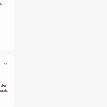
e,
to,
ment_107550
Statistiche Autore
 dei
uali,