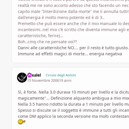
realtà me ne sono accorto adesso che sto facendo un nec
capito male "Interdizione dalla morte" me li annulla tutti!!
dall'energia è molto meno potente ed è di 3..
Premetto che può essere anche che il mio manuale lo desc
incantesimi..nel mio c'è scritto che diventa immune agli eff
caratteristiche, ferire)...
Boh..cmq che ne pensate voi??
Danni alle caratteristiche NO.... per il resto è tutto giusto.
Immune ad effetti magici di morte... energia negativa
Yexalel
Circolo degli Antichi
15 Novembre 2006
19 anni
Sì, è forte. Nella 3.0 durava 10 minuti per livello e la dic
magicamente"... Definizione alquanto ambigua a mio mod
Nella 3.5 hanno ridotto la durata a 1 minuto per livello m
Spesso si discute se il soggetto è immune a tutti gli inca
come DM applico la seconda versione ma molti contesta