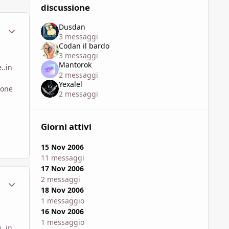
discussione
Dusdan
ment_107385
Statistiche Autore
3 messaggi
Codan il bardo
3 messaggi
Mantorok
..in
2 messaggi
Yexalel
ione
2 messaggi
Giorni attivi
15 Nov 2006
11 messaggi
17 Nov 2006
2 messaggi
ment_107386
Statistiche Autore
18 Nov 2006
1 messaggio
16 Nov 2006
1 messaggio
..in