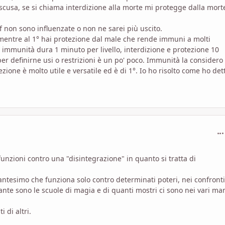
 scusa, se si chiama interdizione alla morte mi protegge dalla mort
f non sono influenzate o non ne sarei più uscito.
mentre al 1° hai protezione dal male che rende immuni a molti
 immunità dura 1 minuto per livello, interdizione e protezione 10
 per definirne usi o restrizioni è un po' poco. Immunità la considero
ezione è molto utile e versatile ed è di 1°. Io ho risolto come ho det
com
unzioni contro una "disintegrazione" in quanto si tratta di
cantesimo che funziona solo contro determinati poteri, nei confronti
nte sono le scuole di magia e di quanti mostri ci sono nei vari man
 di altri.