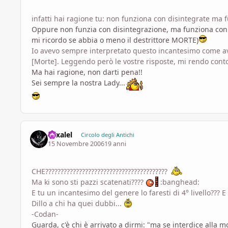
infatti hai ragione tu: non funziona con disintegrate ma 
Oppure non funzia con disintegrazione, ma funziona con 
mi ricordo se abbia o meno il destrittore MORTE)
Io avevo sempre interpretato questo incantesimo come ave
[Morte]. Leggendo però le vostre risposte, mi rendo conto
Ma hai ragione, non darti pena!!
Sei sempre la nostra Lady...
Yexalel
Circolo degli Antichi
15 Novembre 2006
19 anni
CHE????????????????????????????????????????
Ma ki sono sti pazzi scatenati????
:banghead:
E tu un incantesimo del genere lo faresti di 4° livello???
Dillo a chi ha quei dubbi...
-Codan-
Guarda, c'è chi è arrivato a dirmi: "ma se interdice alla m