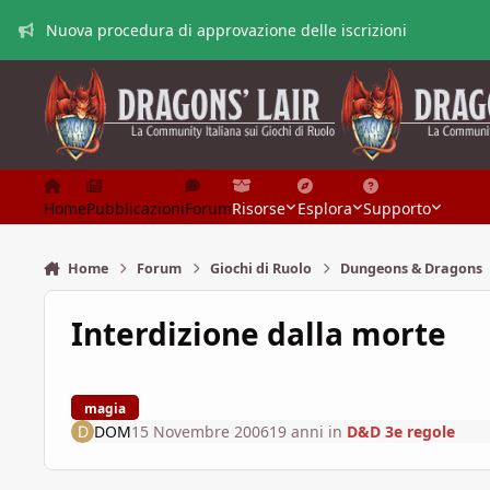
Vai al contenuto
Nuova procedura di approvazione delle iscrizioni
Home
Pubblicazioni
Forum
Risorse
Esplora
Supporto
Home
Forum
Giochi di Ruolo
Dungeons & Dragons
Interdizione dalla morte
magia
DOM
15 Novembre 2006
19 anni
in
D&D 3e regole