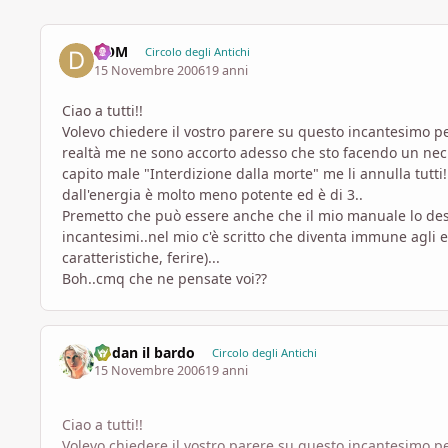
DOM
Circolo degli Antichi
15 Novembre 2006
19 anni
Ciao a tutti!!
Volevo chiedere il vostro parere su questo incantesimo per
realtà me ne sono accorto adesso che sto facendo un nec
capito male "Interdizione dalla morte" me li annulla tutti!!
dall'energia è molto meno potente ed è di 3..
Premetto che può essere anche che il mio manuale lo desc
incantesimi..nel mio c'è scritto che diventa immune agli eff
caratteristiche, ferire)...
Boh..cmq che ne pensate voi??
Codan il bardo
Circolo degli Antichi
15 Novembre 2006
19 anni
Ciao a tutti!!
Volevo chiedere il vostro parere su questo incantesimo per