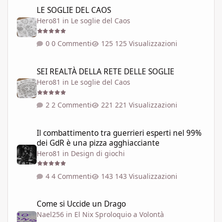
LE SOGLIE DEL CAOS
LE SOGLIE DEL CAOS
Hero81
in
Le soglie del Caos
0 Commenti
125 Visualizzazioni
SEI REALTÀ DELLA RETE DELLE SOGLIE
SEI REALTÀ DELLA RETE DELLE SOGLIE
Hero81
in
Le soglie del Caos
2 Commenti
221 Visualizzazioni
Il combattimento tra guerrieri esperti nel 99% dei GdR è una pi
Il combattimento tra guerrieri esperti nel 99%
dei GdR è una pizza agghiacciante
Hero81
in
Design di giochi
4 Commenti
143 Visualizzazioni
Come si Uccide un Drago
Come si Uccide un Drago
Nael256
in
El Nix Sproloquio a Volontà