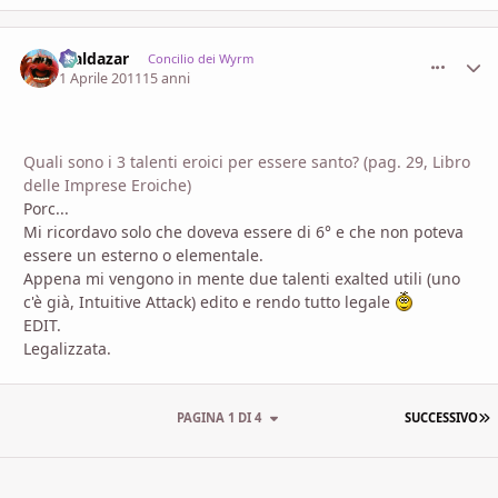
Maldazar
comment_
Stati
Concilio dei Wyrm
1 Aprile 2011
15 anni
Quali sono i 3 talenti eroici per essere santo? (pag. 29, Libro
delle Imprese Eroiche)
Porc...
Mi ricordavo solo che doveva essere di 6° e che non poteva
essere un esterno o elementale.
Appena mi vengono in mente due talenti exalted utili (uno
c'è già, Intuitive Attack) edito e rendo tutto legale
EDIT.
Legalizzata.
U
PAGINA 1 DI 4
SUCCESSIVO