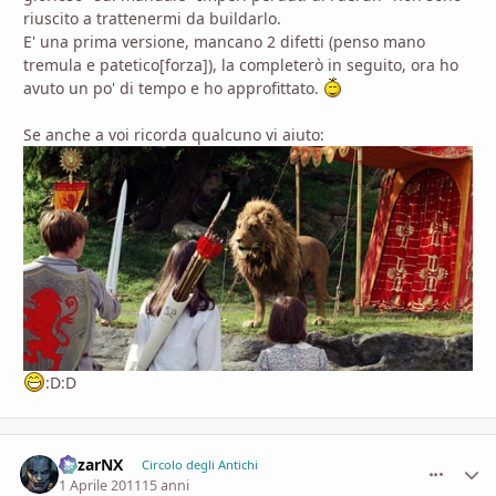
riuscito a trattenermi da buildarlo.
E' una prima versione, mancano 2 difetti (penso mano
tremula e patetico[forza]), la completerò in seguito, ora ho
avuto un po' di tempo e ho approfittato.
Se anche a voi ricorda qualcuno vi aiuto:
:D:D
MizarNX
comment_
Stati
Circolo degli Antichi
1 Aprile 2011
15 anni