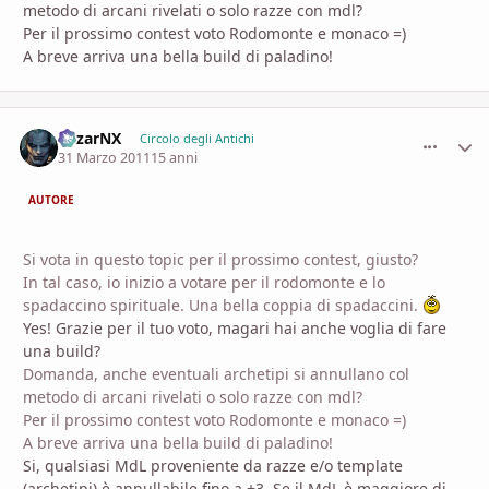
metodo di arcani rivelati o solo razze con mdl?
Per il prossimo contest voto Rodomonte e monaco =)
A breve arriva una bella build di paladino!
MizarNX
comment_
Stati
Circolo degli Antichi
31 Marzo 2011
15 anni
AUTORE
Si vota in questo topic per il prossimo contest, giusto?
In tal caso, io inizio a votare per il rodomonte e lo
spadaccino spirituale. Una bella coppia di spadaccini.
Yes! Grazie per il tuo voto, magari hai anche voglia di fare
una build?
Domanda, anche eventuali archetipi si annullano col
metodo di arcani rivelati o solo razze con mdl?
Per il prossimo contest voto Rodomonte e monaco =)
A breve arriva una bella build di paladino!
Si, qualsiasi MdL proveniente da razze e/o template
(archetipi) è annullabile fino a +3. Se il MdL è maggiore di