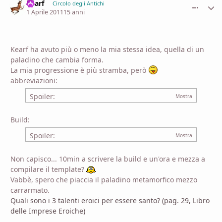
Kearf
comment_
Stati
Circolo degli Antichi
1 Aprile 2011
15 anni
Kearf ha avuto più o meno la mia stessa idea, quella di un
paladino che cambia forma.
La mia progressione è più stramba, però
abbreviazioni:
Spoiler:
Build:
Spoiler:
Non capisco... 10min a scrivere la build e un'ora e mezza a
compilare il template?
Vabbè, spero che piaccia il paladino metamorfico mezzo
carrarmato.
Quali sono i 3 talenti eroici per essere santo? (pag. 29, Libro
delle Imprese Eroiche)