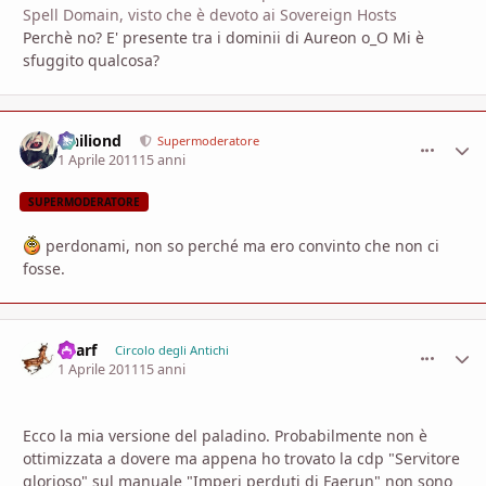
Spell Domain, visto che è devoto ai Sovereign Hosts
Perchè no? E' presente tra i dominii di Aureon o_O Mi è
sfuggito qualcosa?
Ithiliond
comment_
Stati
Supermoderatore
1 Aprile 2011
15 anni
SUPERMODERATORE
perdonami, non so perché ma ero convinto che non ci
fosse.
Kearf
comment_
Stati
Circolo degli Antichi
1 Aprile 2011
15 anni
Ecco la mia versione del paladino. Probabilmente non è
ottimizzata a dovere ma appena ho trovato la cdp "Servitore
glorioso" sul manuale "Imperi perduti di Faerun" non sono