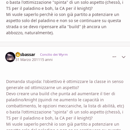
o basta l'ottimizzazione "spinta" di un solo aspetto (chessò, i
TS per il paladino e boh, la CA per il knight)?
Mi vuole saperlo perchè io son già partito a potenziare un
aspetto solo del paladino e non so se continuare su questa
strada o se devo ripensare alla "build" (è ancora un
abbozzo, naturalmente).
Sesbassar
comment_
Stati
Concilio dei Wyrm
31 Marzo 2011
15 anni
Domanda stupida: l'obiettivo è ottimizzare la classe in senso
generale od ottimizzarne un aspetto?
Devo creare una build che punta ad aumentare il tier di
paladino/knight (quindi ne aumento le capacità in
combattimento, le opzioni meccaniche, la lista di abilità, etc)
o basta l'ottimizzazione "spinta" di un solo aspetto (chessò, i
TS per il paladino e boh, la CA per il knight)?
Mi vuole saperlo perchè io son già partito a potenziare un