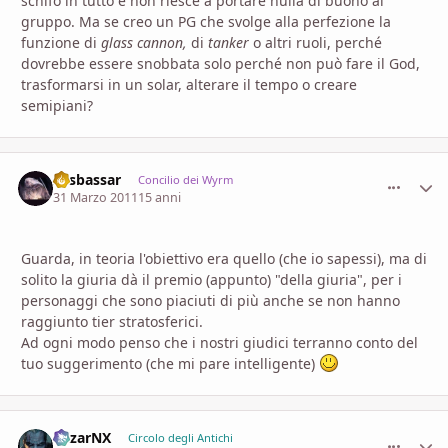
schifo in tutto e non riesce a portare nulla di buono al
gruppo. Ma se creo un PG che svolge alla perfezione la
funzione di
glass cannon,
di
tanker
o altri ruoli, perché
dovrebbe essere snobbata solo perché non può fare il God,
trasformarsi in un solar, alterare il tempo o creare
semipiani?
Sesbassar
comment_
Stati
Concilio dei Wyrm
31 Marzo 2011
15 anni
Guarda, in teoria l'obiettivo era quello (che io sapessi), ma di
solito la giuria dà il premio (appunto) "della giuria", per i
personaggi che sono piaciuti di più anche se non hanno
raggiunto tier stratosferici.
Ad ogni modo penso che i nostri giudici terranno conto del
tuo suggerimento (che mi pare intelligente)
MizarNX
comment_
Stati
Circolo degli Antichi