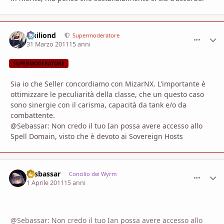
Ithiliond
comment_
Stati
Supermoderatore
31 Marzo 2011
15 anni
SUPERMODERATORE
Sia io che Seller concordiamo con MizarNX. L'importante è
ottimizzare le peculiarità della classe, che un questo caso
sono sinergie con il carisma, capacità da tank e/o da
combattente.
@Sebassar: Non credo il tuo Ian possa avere accesso allo
Spell Domain, visto che è devoto ai Sovereign Hosts
Sesbassar
comment_
Stati
Concilio dei Wyrm
1 Aprile 2011
15 anni
@Sebassar: Non credo il tuo Ian possa avere accesso allo