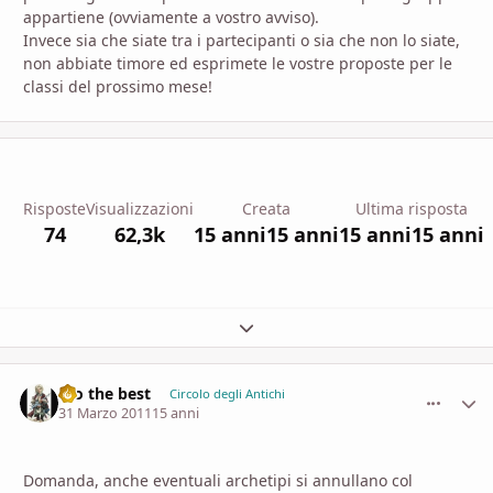
appartiene (ovviamente a vostro avviso).
Invece sia che siate tra i partecipanti o sia che non lo siate,
non abbiate timore ed esprimete le vostre proposte per le
classi del prossimo mese!
Risposte
Visualizzazioni
Creata
Ultima risposta
74
62,3k
15 anni
15 anni
15 anni
15 anni
Espandi panoramica del topic
Gio the best
comment_
Stati
Circolo degli Antichi
31 Marzo 2011
15 anni
Domanda, anche eventuali archetipi si annullano col