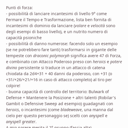
Punti di forza:
- possibilità di lanciare incantesimi di livello 9° come
Fermare il Tempo e Trasformazione, lista ben fornita di
incantesimi di dominio da lanciare (
volare
e
velocità
sono
degli esempi di basso livello), e un nutrito numero di
capacità psioniche
- possibilità di danno numerose: facendo solo un esempio
(se ne potrebbero fare tanti) trasformarsi in gigante delle
tempeste con
draconic polymorph
significa avere 47 di Forza,
e combinato con Attacco Poderoso preso con
heroics
e
potere
divino
persistente si traduce in un attacco di catena
chiodata da 2d4+31 + 40 danni da poderoso, con +31 (o
+31/+26/+21/+16 in caso di attacco completo) al tiro per
colpire!
- buona capacità di controllo del territorio: Bulwark of
Defense + Mantenere la Posizione + altri talenti (Robilar's
Gambit o Defensive Sweep ad esempio) guadagnati con
heroics
, o incantesimi (come
bladeweave
, una manna dal
cielo per questo personaggio se) scelti con
anyspell
e
anyspell greater
.
A mio parere merita il 2° gruppo (fascia alta).