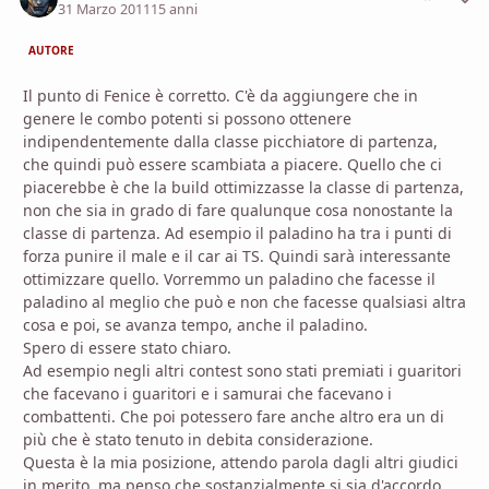
31 Marzo 2011
15 anni
AUTORE
Il punto di Fenice è corretto. C'è da aggiungere che in
genere le combo potenti si possono ottenere
indipendentemente dalla classe picchiatore di partenza,
che quindi può essere scambiata a piacere. Quello che ci
piacerebbe è che la build ottimizzasse la classe di partenza,
non che sia in grado di fare qualunque cosa nonostante la
classe di partenza. Ad esempio il paladino ha tra i punti di
forza punire il male e il car ai TS. Quindi sarà interessante
ottimizzare quello. Vorremmo un paladino che facesse il
paladino al meglio che può e non che facesse qualsiasi altra
cosa e poi, se avanza tempo, anche il paladino.
Spero di essere stato chiaro.
Ad esempio negli altri contest sono stati premiati i guaritori
che facevano i guaritori e i samurai che facevano i
combattenti. Che poi potessero fare anche altro era un di
più che è stato tenuto in debita considerazione.
Questa è la mia posizione, attendo parola dagli altri giudici
in merito, ma penso che sostanzialmente si sia d'accordo.