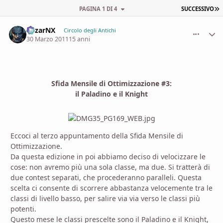
U
PAGINA 1 DI 4
SUCCESSIVO
MizarNX
comment_
Stati
Circolo degli Antichi
30 Marzo 2011
15 anni
Sfida Mensile di Ottimizzazione #3:
il Paladino e il Knight
Eccoci al terzo appuntamento della Sfida Mensile di
Ottimizzazione.
Da questa edizione in poi abbiamo deciso di velocizzare le
cose: non avremo più una sola classe, ma due. Si tratterà di
due contest separati, che procederanno paralleli. Questa
scelta ci consente di scorrere abbastanza velocemente tra le
classi di livello basso, per salire via via verso le classi più
potenti.
Questo mese le classi prescelte sono il Paladino e il Knight,