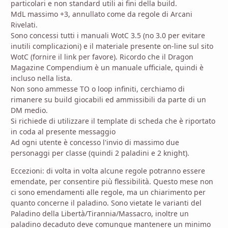
particolari e non standard utili ai fini della build.
MdL massimo +3, annullato come da regole di Arcani
Rivelati.
Sono concessi tutti i manuali WotC 3.5 (no 3.0 per evitare
inutili complicazioni) e il materiale presente on-line sul sito
WotC (fornire il link per favore). Ricordo che il Dragon
Magazine Compendium è un manuale ufficiale, quindi è
incluso nella lista.
Non sono ammesse TO o loop infiniti, cerchiamo di
rimanere su build giocabili ed ammissibili da parte di un
DM medio.
Si richiede di utilizzare il template di scheda che è riportato
in coda al presente messaggio
Ad ogni utente è concesso l'invio di massimo due
personaggi per classe (quindi 2 paladini e 2 knight).
Eccezioni: di volta in volta alcune regole potranno essere
emendate, per consentire più flessibilità. Questo mese non
ci sono emendamenti alle regole, ma un chiarimento per
quanto concerne il paladino. Sono vietate le varianti del
Paladino della Libertà/Tirannia/Massacro, inoltre un
paladino decaduto deve comunque mantenere un minimo