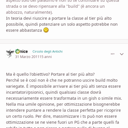
aspetto solo del paladino e non so se continuare su questa
strada o se devo ripensare alla "build" (è ancora un
abbozzo, naturalmente).
In teoria devi riuscire a portare la classe al tier più alto
possibile, quindi potenziare un solo aspetto potrebbe non
essere abbastanza
Fenice
comment_
Stati
Circolo degli Antichi
31 Marzo 2011
15 anni
Ma è quello l'obiettivo? Portare al tier più alto?
Perché se è così non è che ne potranno uscire build molto
variegate. È impossibile arrivare ai tier più alti senza essere
incantatori/psionici, quindi qualsiasi classe dovrà
necessariamente essere trasformata in un gish o simile mix.
Nella mia umile opinione, per ottimizzazione bisognerebbe
intendere puntare a rendere la classe perfetta per ricoprire
un certo ruolo. Per dire, massimizzare i ts può non essere
ottimizzazione se ne viene fuori un PG che a parte quelli fa