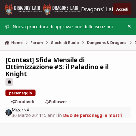
Vai al contenuto
Dragons´ Lair
Accedi
Nuova procedura di approvazione delle iscrizioni
Nas
Home
Forum
Giochi di Ruolo
Dungeons & Dragons
[Contest] Sfida Mensile di
Ottimizzazione #3: il Paladino e il
Knight
personaggio
Condividi
Follower
MizarNX
30 Marzo 2011
15 anni
in
D&D 3e personaggi e mostri