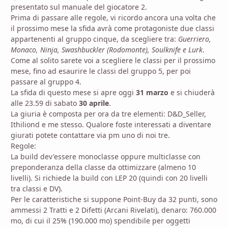
presentato sul manuale del giocatore 2.
Prima di passare alle regole, vi ricordo ancora una volta che
il prossimo mese la sfida avrà come protagoniste due classi
appartenenti al gruppo cinque, da scegliere tra:
Guerriero,
Monaco, Ninja, Swashbuckler (Rodomonte), Soulknife e Lurk
.
Come al solito sarete voi a scegliere le classi per il prossimo
mese, fino ad esaurire le classi del gruppo 5, per poi
passare al gruppo 4.
La sfida di questo mese si apre oggi
31 marzo
e si chiuderà
alle 23.59 di sabato
30 aprile
.
La giuria è composta per ora da tre elementi: D&D_Seller,
Ithiliond e me stesso. Qualore foste interessati a diventare
giurati potete contattare via pm uno di noi tre.
Regole:
La build dev'essere monoclasse oppure multiclasse con
preponderanza della classe da ottimizzare (almeno 10
livelli). Si richiede la build con LEP 20 (quindi con 20 livelli
tra classi e DV).
Per le caratteristiche si suppone Point-Buy da 32 punti, sono
ammessi 2 Tratti e 2 Difetti (Arcani Rivelati), denaro: 760.000
mo, di cui il 25% (190.000 mo) spendibile per oggetti