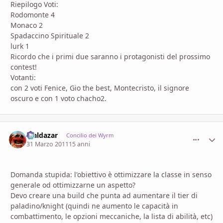
Riepilogo Voti:
Rodomonte 4
Monaco 2
Spadaccino Spirituale 2
lurk 1
Ricordo che i primi due saranno i protagonisti del prossimo
contest!
Votanti:
con 2 voti Fenice, Gio the best, Montecristo, il signore
oscuro e con 1 voto chacho2.
Maldazar
comment_
Stati
Concilio dei Wyrm
31 Marzo 2011
15 anni
Domanda stupida: l'obiettivo è ottimizzare la classe in senso
generale od ottimizzarne un aspetto?
Devo creare una build che punta ad aumentare il tier di
paladino/knight (quindi ne aumento le capacità in
combattimento, le opzioni meccaniche, la lista di abilità, etc)