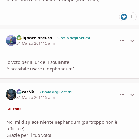
1
il signore oscuro
comment_
Stati
Circolo degli Antichi
31 Marzo 2011
15 anni
io voto per il lurk e il soulknife
è possibile usare il nephandum?
MizarNX
comment_
Stati
Circolo degli Antichi
31 Marzo 2011
15 anni
AUTORE
No, mi dispiace niente nephandum (purtroppo non è
ufficiale).
Grazie per il tuo voto!