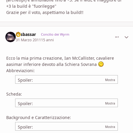
+3 la build è "fuorilegge"
Grazie per il voto, aspettiamo la build!!
Sesbassar
comment_
Stati
Concilio dei Wyrm
31 Marzo 2011
15 anni
Ecco la mia prima creazione, Ian McCallister, cavaliere
aasimar inferiore devoto alla Schiera Sovrana
Abbreviazioni:
Spoiler:
Scheda:
Spoiler:
Background e Caratterizzazione:
Spoiler: