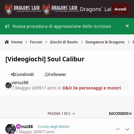
Vai al contenuto
Dragons´ Lair
Accedi
Nuova procedura di approvazione delle iscrizioni
Nas
Home
Forum
Giochi di Ruolo
Dungeons & Dragons
[Videogiochi] Soul Calibur
Condividi
Follower
vanuz88
7 Maggio 2009
17 anni
in
D&D 3e personaggi e mostri
U
PAGINA 1 DI 2
SUCCESSIVO
vanuz88
comment_
Stati
Circolo degli Antichi
7 Maggio 2009
17 anni