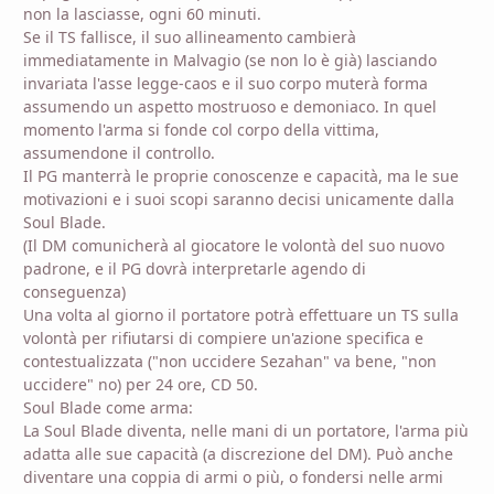
non la lasciasse, ogni 60 minuti.
Se il TS fallisce, il suo allineamento cambierà
immediatamente in Malvagio (se non lo è già) lasciando
invariata l'asse legge-caos e il suo corpo muterà forma
assumendo un aspetto mostruoso e demoniaco. In quel
momento l'arma si fonde col corpo della vittima,
assumendone il controllo.
Il PG manterrà le proprie conoscenze e capacità, ma le sue
motivazioni e i suoi scopi saranno decisi unicamente dalla
Soul Blade.
(Il DM comunicherà al giocatore le volontà del suo nuovo
padrone, e il PG dovrà interpretarle agendo di
conseguenza)
Una volta al giorno il portatore potrà effettuare un TS sulla
volontà per rifiutarsi di compiere un'azione specifica e
contestualizzata ("non uccidere Sezahan" va bene, "non
uccidere" no) per 24 ore, CD 50.
Soul Blade come arma:
La Soul Blade diventa, nelle mani di un portatore, l'arma più
adatta alle sue capacità (a discrezione del DM). Può anche
diventare una coppia di armi o più, o fondersi nelle armi