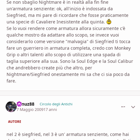
Se non sbaglio Nightmare è in realtà alla fin fine
un'armatura senziente: ok, all'inizio è indossata da
Siegfried, ma mi pare di ricordare che fosse praticamente
una specie di Cavaliere Inesistente alla quinta.
Se lo vuoi rendere come armatura allora sicuramente c'è
qualche mostro da adattare allo scopo, se invece vuoi
considerarlo come versione "malvagia" di Siegfried ti tocca
fare un guerriero in armatura completa, credo con Monkey
Grip o altri talenti allo scopo di utilizzare una spada di
taglia superiore alla sua. Sono la Soul Edge e la Soul Calibur
che andrebbero create più che altro, per
Nightmare/Siegfried onestamente mi sa che ci sia poco da
fare.
vanuz88
comment_
Stati
Circolo degli Antichi
7 Maggio 2009
17 anni
AUTORE
nel 2 è siegfried, nel 3 è un' armatura senziente, come hai