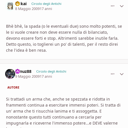
Dokai
comment_
Stati
Circolo degli Antichi
8 Maggio 2009
17 anni
Bhè bhè, la spada (o le eventuali due) sono molto potenti, se
le si vuole creare non deve essere nulla di bilanciato,
devono essere forti e stop. Altrimenti sarebbe inutile farla.
Detto questo, io toglierei un po' di talenti, per il resto direi
che l'idea è ben resa.
vanuz88
comment_
Stati
Circolo degli Antichi
9 Maggio 2009
17 anni
AUTORE
Si trattadi un arma che, anche se spezzata e ridotta in
frammenti continua a esercitare immensi poteri. Si tratta di
un' arma che ti risucchia lanima e ti assoggetta. E
nonostante questo tutti continuano a cercarla per
impugnarla e riceverne l'immenso potere...e DEVE valerne