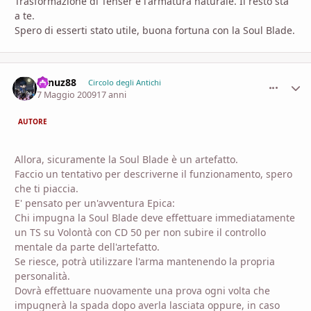
Trasformazione di Tenser e l'armatura naturale. Il resto sta
a te.
Spero di esserti stato utile, buona fortuna con la Soul Blade.
vanuz88
comment_
Stati
Circolo degli Antichi
7 Maggio 2009
17 anni
AUTORE
Allora, sicuramente la Soul Blade è un artefatto.
Faccio un tentativo per descriverne il funzionamento, spero
che ti piaccia.
E' pensato per un'avventura Epica:
Chi impugna la Soul Blade deve effettuare immediatamente
un TS su Volontà con CD 50 per non subire il controllo
mentale da parte dell'artefatto.
Se riesce, potrà utilizzare l'arma mantenendo la propria
personalità.
Dovrà effettuare nuovamente una prova ogni volta che
impugnerà la spada dopo averla lasciata oppure, in caso