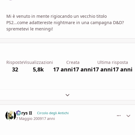
Mi è venuto in mente rigiocando un vecchio titolo
PS2...come adattereste nightmare in una campagna D&D?
spremetevi le meningi!
Risposte
Visualizzazioni
Creata
Ultima risposta
32
5,8k
17 anni
17 anni
17 anni
17 anni
Espandi panoramica del topic
Aerys II
comment_
Stati
Circolo degli Antichi
7 Maggio 2009
17 anni