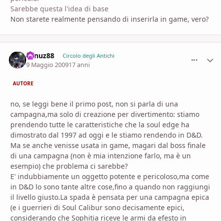
Sarebbe questa l'idea di base
Non starete realmente pensando di inserirla in game, vero?
vanuz88
comment_
Stati
Circolo degli Antichi
9 Maggio 2009
17 anni
AUTORE
no, se leggi bene il primo post, non si parla di una
campagna,ma solo di creazione per divertimento: stiamo
prendendo tutte le caratteristiche che la soul edge ha
dimostrato dal 1997 ad oggi e le stiamo rendendo in D&D.
Ma se anche venisse usata in game, magari dal boss finale
di una campagna (non è mia intenzione farlo, ma è un
esempio) che problema ci sarebbe?
E' indubbiamente un oggetto potente e pericoloso,ma come
in D&D lo sono tante altre cose,fino a quando non raggiungi
il livello giusto.La spada è pensata per una campagna epica
(e i guerrieri di Soul Calibur sono decisamente epici,
considerando che Sophitia riceve le armi da efesto in