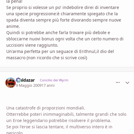
la pena!
Se proprio si volesse un po' indebolire direi di inventare
una specie progressione:è chiaramente spiegato che la
spada diventa sempre più forte divorando sempre nuove
anime.
Quindi si potrebbe anche farla trovare più debole e
sbloccarne nuovi bonus ogni volta che un certo numero di
uccisioni viene raggiunto.
Un'arma perfetta per un seguace di Erithnul,il dio del
massacro (non ricordo che si scrive così)
Maldazar
comment_
Stati
Concilio dei Wyrm
9 Maggio 2009
17 anni
Una catastrofe di proporzioni mondiali.
Otterrebbe poteri inimmaginabili, talmente grandi che solo
un Eroe leggendario potrebbe risolvere il problema.
Se poi l'eroe si lascia tentare, il multiverso intero è in
pericolo.