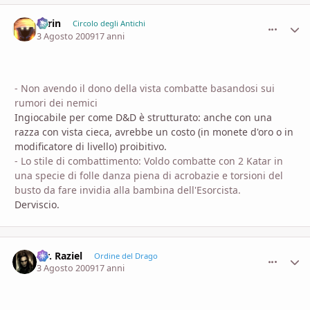
Larin
comment_
Stati
Circolo degli Antichi
3 Agosto 2009
17 anni
- Non avendo il dono della vista combatte basandosi sui
rumori dei nemici
Ingiocabile per come D&D è strutturato: anche con una
razza con vista cieca, avrebbe un costo (in monete d'oro o in
modificatore di livello) proibitivo.
- Lo stile di combattimento: Voldo combatte con 2 Katar in
una specie di folle danza piena di acrobazie e torsioni del
busto da fare invidia alla bambina dell'Esorcista.
Derviscio.
Mr. Raziel
comment_
Stati
Ordine del Drago
3 Agosto 2009
17 anni