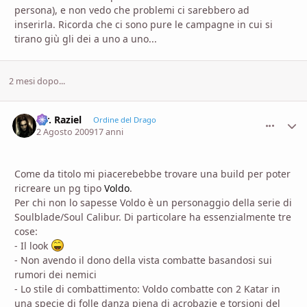
persona), e non vedo che problemi ci sarebbero ad
inserirla. Ricorda che ci sono pure le campagne in cui si
tirano giù gli dei a uno a uno...
2 mesi dopo...
Mr. Raziel
comment_
Stati
Ordine del Drago
2 Agosto 2009
17 anni
Come da titolo mi piacerebebbe trovare una build per poter
ricreare un pg tipo
Voldo
.
Per chi non lo sapesse Voldo è un personaggio della serie di
Soulblade/Soul Calibur. Di particolare ha essenzialmente tre
cose:
- Il look
- Non avendo il dono della vista combatte basandosi sui
rumori dei nemici
- Lo stile di combattimento: Voldo combatte con 2 Katar in
una specie di folle danza piena di acrobazie e torsioni del