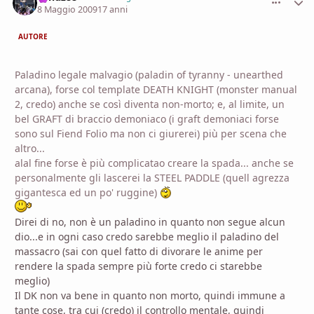
8 Maggio 2009
17 anni
AUTORE
Paladino legale malvagio (paladin of tyranny - unearthed
arcana), forse col template DEATH KNIGHT (monster manual
2, credo) anche se così diventa non-morto; e, al limite, un
bel GRAFT di braccio demoniaco (i graft demoniaci forse
sono sul Fiend Folio ma non ci giurerei) più per scena che
altro...
alal fine forse è più complicatao creare la spada... anche se
personalmente gli lascerei la STEEL PADDLE (quell agrezza
gigantesca ed un po' ruggine)
Direi di no, non è un paladino in quanto non segue alcun
dio...e in ogni caso credo sarebbe meglio il paladino del
massacro (sai con quel fatto di divorare le anime per
rendere la spada sempre più forte credo ci starebbe
meglio)
Il DK non va bene in quanto non morto, quindi immune a
tante cose, tra cui (credo) il controllo mentale, quindi