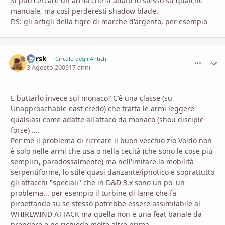
Si può cercare un arma che si adatti lo stesso su qualche
manuale, ma così perderesti shadow blade.
P.S: gli artigli della tigre di marche d'argento, per esempio
Kursk
comment_
Stati
Circolo degli Antichi
3 Agosto 2009
17 anni
E buttarlo invece sul monaco? C'è una classe (su
Unapproachable east credo) che tratta le armi leggere
qualsiasi come adatte all'attaco da monaco (shou disciple
forse) ....
Per me il problema di ricreare il buon vecchio zio Voldo non
è solo nelle armi che usa o nella cecità (che sono le cose più
semplici, paradossalmente) ma nell'imitare la mobilità
serpentiforme, lo stile quasi danzante/ipnotico e soprattutto
gli attacchi "speciali" che in D&D 3.x sono un po' un
problema... per esempio il turbine di lame che fa
piroettando su se stesso potrebbe essere assimilabile al
WHIRLWIND ATTACK ma quella non è una feat banale da
prendere e ne richiede molte altre prima...