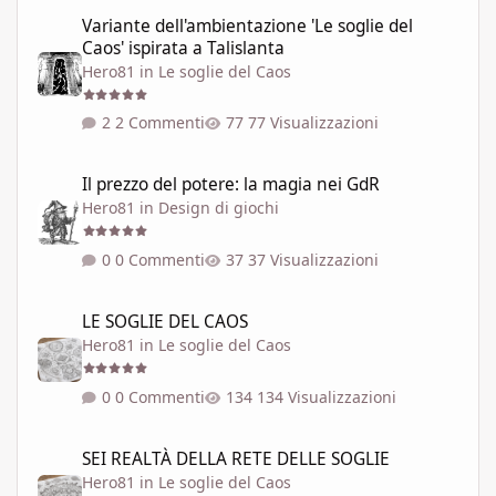
Variante dell'ambientazione 'Le soglie del Caos' ispirata a Talisla
Variante dell'ambientazione 'Le soglie del
Caos' ispirata a Talislanta
Hero81
in
Le soglie del Caos
2 Commenti
77 Visualizzazioni
Il prezzo del potere: la magia nei GdR
Il prezzo del potere: la magia nei GdR
Hero81
in
Design di giochi
0 Commenti
37 Visualizzazioni
LE SOGLIE DEL CAOS
LE SOGLIE DEL CAOS
Hero81
in
Le soglie del Caos
0 Commenti
134 Visualizzazioni
SEI REALTÀ DELLA RETE DELLE SOGLIE
SEI REALTÀ DELLA RETE DELLE SOGLIE
Hero81
in
Le soglie del Caos