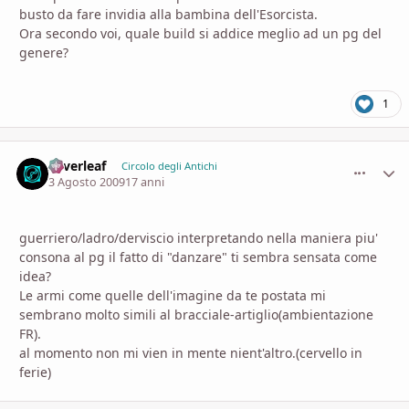
busto da fare invidia alla bambina dell'Esorcista.
Ora secondo voi, quale build si addice meglio ad un pg del
genere?
1
Silverleaf
comment_
Stati
Circolo degli Antichi
3 Agosto 2009
17 anni
guerriero/ladro/derviscio interpretando nella maniera piu'
consona al pg il fatto di "danzare" ti sembra sensata come
idea?
Le armi come quelle dell'imagine da te postata mi
sembrano molto simili al bracciale-artiglio(ambientazione
FR).
al momento non mi vien in mente nient'altro.(cervello in
ferie)