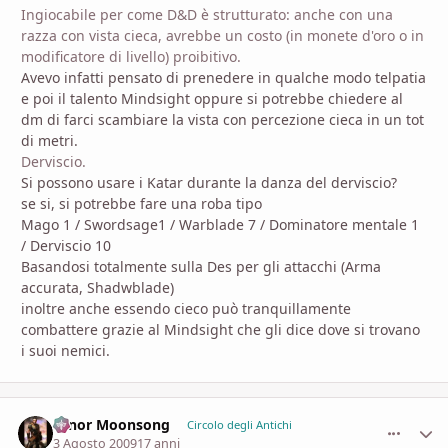
Ingiocabile per come D&D è strutturato: anche con una
razza con vista cieca, avrebbe un costo (in monete d'oro o in
modificatore di livello) proibitivo.
Avevo infatti pensato di prenedere in qualche modo telpatia
e poi il talento Mindsight oppure si potrebbe chiedere al
dm di farci scambiare la vista con percezione cieca in un tot
di metri.
Derviscio.
Si possono usare i Katar durante la danza del derviscio?
se si, si potrebbe fare una roba tipo
Mago 1 / Swordsage1 / Warblade 7 / Dominatore mentale 1
/ Derviscio 10
Basandosi totalmente sulla Des per gli attacchi (Arma
accurata, Shadwblade)
inoltre anche essendo cieco può tranquillamente
combattere grazie al Mindsight che gli dice dove si trovano
i suoi nemici.
Hinor Moonsong
comment_
Stati
Circolo degli Antichi
3 Agosto 2009
17 anni