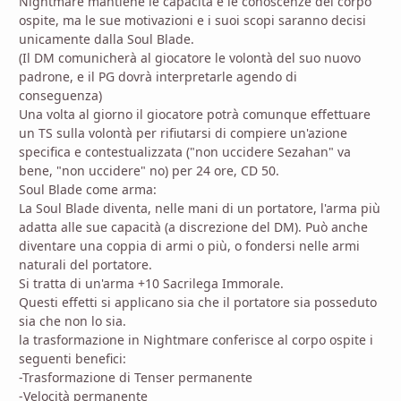
Nightmare mantiene le capacità e le conoscenze del corpo
ospite, ma le sue motivazioni e i suoi scopi saranno decisi
unicamente dalla Soul Blade.
(Il DM comunicherà al giocatore le volontà del suo nuovo
padrone, e il PG dovrà interpretarle agendo di
conseguenza)
Una volta al giorno il giocatore potrà comunque effettuare
un TS sulla volontà per rifiutarsi di compiere un'azione
specifica e contestualizzata ("non uccidere Sezahan" va
bene, "non uccidere" no) per 24 ore, CD 50.
Soul Blade come arma:
La Soul Blade diventa, nelle mani di un portatore, l'arma più
adatta alle sue capacità (a discrezione del DM). Può anche
diventare una coppia di armi o più, o fondersi nelle armi
naturali del portatore.
Si tratta di un'arma +10 Sacrilega Immorale.
Questi effetti si applicano sia che il portatore sia posseduto
sia che non lo sia.
la trasformazione in Nightmare conferisce al corpo ospite i
seguenti benefici:
-Trasformazione di Tenser permanente
-Velocità permanente