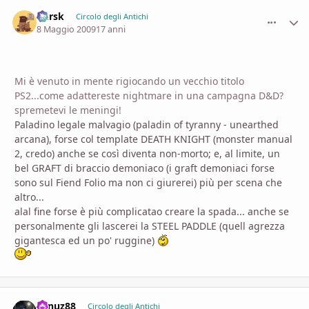
Kursk
comment_
Stati
Circolo degli Antichi
8 Maggio 2009
17 anni
Mi è venuto in mente rigiocando un vecchio titolo
PS2...come adattereste nightmare in una campagna D&D?
spremetevi le meningi!
Paladino legale malvagio (paladin of tyranny - unearthed
arcana), forse col template DEATH KNIGHT (monster manual
2, credo) anche se così diventa non-morto; e, al limite, un
bel GRAFT di braccio demoniaco (i graft demoniaci forse
sono sul Fiend Folio ma non ci giurerei) più per scena che
altro...
alal fine forse è più complicatao creare la spada... anche se
personalmente gli lascerei la STEEL PADDLE (quell agrezza
gigantesca ed un po' ruggine)
vanuz88
comment_
Stati
Circolo degli Antichi