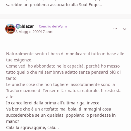
sarebbe un problema associarlo alla Soul Edge...
Maldazar
comment_
Stati
Concilio dei Wyrm
8 Maggio 2009
17 anni
Naturalmente sentiti libero di modificare il tutto in base alle
tue esigenze.
Come vedi ho abbondato nelle capacità, perché ho messo
tutto quello che mi sembrava adatto senza pensarci più di
tanto.
Le uniche cose che non toglierei assolutamente sono la
Trasformazione di Tenser e l'armatura naturale. Il resto sta
a te.
Io cancellerei dalla prima all'ultima riga, invece.
Va bene che è un artefatto ma, boia, ti immagini cosa
succederebbe se un qualsiasi popolano lo prendesse in
mano?
Cala la sgravaggine, cala...