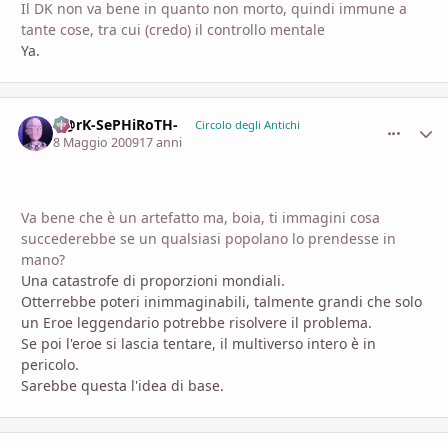
Il DK non va bene in quanto non morto, quindi immune a
tante cose, tra cui (credo) il controllo mentale
Ya.
D@rK-SePHiRoTH-
comment_
Stati
Circolo degli Antichi
8 Maggio 2009
17 anni
Va bene che è un artefatto ma, boia, ti immagini cosa
succederebbe se un qualsiasi popolano lo prendesse in
mano?
Una catastrofe di proporzioni mondiali.
Otterrebbe poteri inimmaginabili, talmente grandi che solo
un Eroe leggendario potrebbe risolvere il problema.
Se poi l'eroe si lascia tentare, il multiverso intero è in
pericolo.
Sarebbe questa l'idea di base.