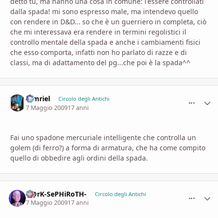
detto tu, ma hanno una cosa in comune: l'essere controllati
dalla spada! mi sono espresso male, ma intendevo quello
con rendere in D&D... so che è un guerriero in completa, ciò
che mi interessava era rendere in termini regolistici il
controllo mentale della spada e anche i cambiamenti fisici
che esso comporta, infatti non ho parlato di razze e di
classi, ma di adattamento del pg...che poi è la spada^^
tamriel
comment_
Stati
Circolo degli Antichi
7 Maggio 2009
17 anni
Fai uno spadone mercuriale intelligente che controlla un
golem (di ferro?) a forma di armatura, che ha come compito
quello di obbedire agli ordini della spada.
D@rK-SePHiRoTH-
comment_
Stati
Circolo degli Antichi
7 Maggio 2009
17 anni