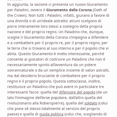
In aggiunta, la sezione ci presenta un nuovo Giuramento
per Paladini, ovvero il
Giuramento della Corona
(Oath of
the Crown). Non tutti i Paladini, infatti, giurano a favore di
una divinità o di un’ideale astratto: alcuni scelgono di
porre interamente loro stessi a sostegno della propria
nazione e del proprio regno. Un Paladino che, dunque,
sceglie il Giuramento della Corona s‘impegna a difendere
e a combattere per il proprio re, per il proprio regno, per
le terre che si trovano al suo interno e per il popolo che vi
abita. Questo Giuramento è molto interessante, perché
consente ai giocatori di costruire un Paladino che non è
necessariamente spinto all’avventura da un potere
sovrannaturale o da un semplice insieme di valori astratti,
ma dal desiderio bruciante di combattere per il proprio
regno e il proprio popolo. Questa sottoclasse, inoltre,
restituisce un Paladino che può avere in particolare tre
interessanti facce: quella del
difensore del popolo
(da un
lato l’immagine dell’eroe popolare, dall’altro quella del
rivoluzionario alla Roberspierre), quella del
soldato
(colui
che pone sé stesso totalmente al servizio del proprio
paese) e quella di
guida politica
(colui che, scegliendo di