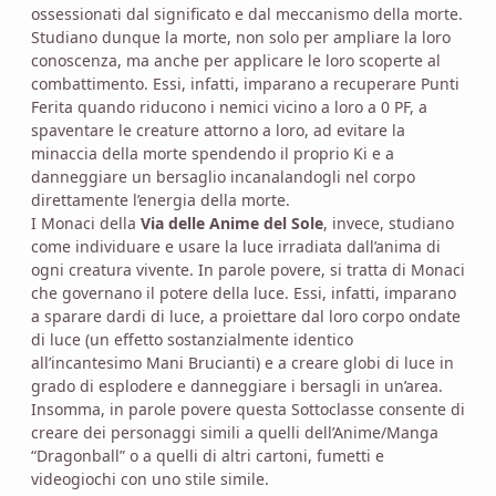
ossessionati dal significato e dal meccanismo della morte.
Studiano dunque la morte, non solo per ampliare la loro
conoscenza, ma anche per applicare le loro scoperte al
combattimento. Essi, infatti, imparano a recuperare Punti
Ferita quando riducono i nemici vicino a loro a 0 PF, a
spaventare le creature attorno a loro, ad evitare la
minaccia della morte spendendo il proprio Ki e a
danneggiare un bersaglio incanalandogli nel corpo
direttamente l’energia della morte.
I Monaci della
Via delle Anime del Sole
, invece, studiano
come individuare e usare la luce irradiata dall’anima di
ogni creatura vivente. In parole povere, si tratta di Monaci
che governano il potere della luce. Essi, infatti, imparano
a sparare dardi di luce, a proiettare dal loro corpo ondate
di luce (un effetto sostanzialmente identico
all’incantesimo Mani Brucianti) e a creare globi di luce in
grado di esplodere e danneggiare i bersagli in un’area.
Insomma, in parole povere questa Sottoclasse consente di
creare dei personaggi simili a quelli dell’Anime/Manga
“Dragonball” o a quelli di altri cartoni, fumetti e
videogiochi con uno stile simile.