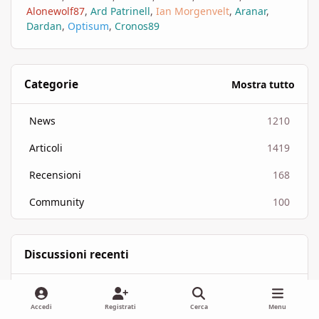
Alonewolf87
Ard Patrinell
Ian Morgenvelt
Aranar
Dardan
Optisum
Cronos89
Categorie
Mostra tutto
News
1210
Articoli
1419
Recensioni
168
Community
100
Discussioni recenti
Vampiri: La Masquerade V6 si mostra in Alpha
Dungeons & Dragons
Vampiri: La Masquerade V6 si mostra in Alpha
Accedi
Registrati
Cerca
Menu