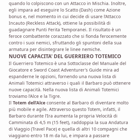
quando lo colpiscono con un Attacco in Mischia. Inoltre,
egli impara ad eseguire lo Scatto (Dash) come Azione
bonus e, nel momento in cui decide di usare l’Attacco
Incauto (Reckless Attack), ottiene la possibilità di
guadagnare Punti Ferita Temporanei. Il risultato è un
feroce combattente corazzato che si fionda ferocemente
contro i suoi nemici, sfruttando gli spuntoni della sua
armatura per disintegrare le linee nemiche.
NUOVE CAPACITA' DEL GUERRIERO TOTEMICO
Il Guerriero Totemico è una Sottoclasse del Manuale del
Giocatore e Sword Coast Adventurer’s Guide mira ad
espanderne le opzioni, fornendo una nuova lista di
Animali Totemici attraverso i quali il Barbaro può ottenere
nuove capacità. Nella nuova lista di Animali Totemici
troviamo l’Alce e la Tigre.
Il
Totem dell’Alce
consente al Barbaro di diventare molto
più mobile e agile. Attraverso questo Totem, infatti, il
Barbaro durante l’Ira aumenta la propria Velocità di
Camminata di 4,5 m (15 feet), raddoppia la sua Andatura
di Viaggio (Travel Pace) e quella di altri 10 compagni che
viaggiano entro 18 m da lui, e impara a passare