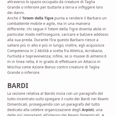
attraverso lo spazio occupato da creature di Taglia
Grande o inferiore per buttarle a terra e infliggere loro
dei danni.
Anche il
Totem della Tigre
punta a rendere il Barbaro un
combattente mobile e agile, ma in una maniera
differente: chi segue il Totem della Tigre diventa abile in
particolar modo nell’inseguire, caricare e balzare addosso
alla sua preda. Durante l’Ira questo Barbaro riesce a
saltare più in alto e più in lungo; inoltre, egli acquisisce
Competenza in 2 Abilità a scelta fra Atletica, Acrobazia,
Furtività e Sopravvivenza; infine, se si muove di almeno 6
m in linea retta, è in grado di effettuare un Attacco in
Mischia come Azione Bonus contro creature di Taglia
Grande o inferiore.
BAR
DI
La sezione relativa al Bardo inizia con un paragrafo del
tutto incentrato sullo spiegare il ruolo dei Bardi nei Reami
Dimenticati, proseguendo con un paragrafo del tutto
dedicato alla celebre organizzazione degli
Arpisti
, una
delle più importanti all’interno dei Reami Dimenticati. A