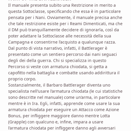
Il manuale presenta subito una Restrizione in merito a
questa Sottoclasse, specificando che essa è in particolare
pensata per i Nani. Ovviamente, il manuale precisa anche
che tale restrizione esiste per i Reami Dimenticati, ma che
il DM può tranquillamente decidere di ignorarla, così da
poter adattare la Sottoclasse alle necessità della sua
Campagna e consentirne l’acquisto a qualunque razza.
Dal punto di vista narrativo, infatti, il Battlerager è
presentato come un sentiero percorso dai nani seguaci
degli dei della guerra. Chi si specializza in questo
Percorso si veste con armatura chiodata, si getta a
capofitto nella battaglia e combatte usando addirittura il
proprio corpo.
Sostanzialmente, il Barbaro Battlerager diventa uno
specialista nell’usare l’armatura chiodata (le cui statistiche
sono descritte nel manuale) come un’arma, in particolare
mentre è in Ira. Egli, infatti, apprende come usare la sua
armatura chiodata per eseguire un Attacco come Azione
Bonus, per infliggere maggiore danno mentre Lotta
(Grapple) con qualcuno e, infine, impara a usare
l’armatura chiodata per infliggere danno agli avversari