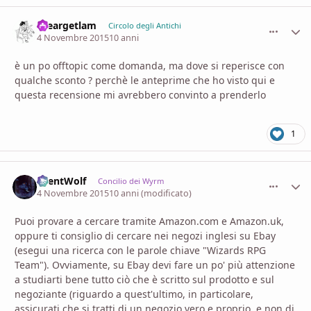
theargetlam
comment_
Stati
Circolo degli Antichi
4 Novembre 2015
10 anni
è un po offtopic come domanda, ma dove si reperisce con
qualche sconto ? perchè le anteprime che ho visto qui e
questa recensione mi avrebbero convinto a prenderlo
1
SilentWolf
comment_
Stati
Concilio dei Wyrm
4 Novembre 2015
10 anni
(modificato)
Puoi provare a cercare tramite Amazon.com e Amazon.uk,
oppure ti consiglio di cercare nei negozi inglesi su Ebay
(esegui una ricerca con le parole chiave "Wizards RPG
Team"). Ovviamente, su Ebay devi fare un po' più attenzione
a studiarti bene tutto ciò che è scritto sul prodotto e sul
negoziante (riguardo a quest'ultimo, in particolare,
assicurati che si tratti di un negozio vero e proprio, e non di