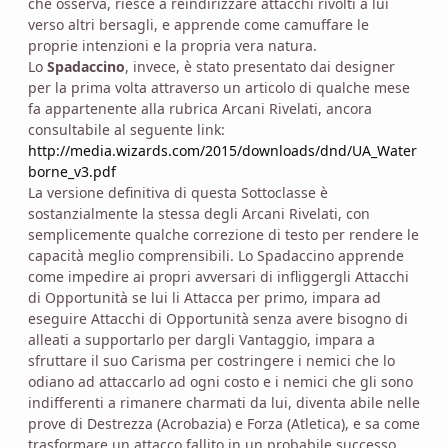
che osserva, riesce a reindirizzare attacchi rivolti a lui
verso altri bersagli, e apprende come camuffare le
proprie intenzioni e la propria vera natura.
Lo
Spadaccino
, invece, è stato presentato dai designer
per la prima volta attraverso un articolo di qualche mese
fa appartenente alla rubrica Arcani Rivelati, ancora
consultabile al seguente link:
http://media.wizards.com/2015/downloads/dnd/UA_Water
borne_v3.pdf
La versione definitiva di questa Sottoclasse è
sostanzialmente la stessa degli Arcani Rivelati, con
semplicemente qualche correzione di testo per rendere le
capacità meglio comprensibili. Lo Spadaccino apprende
come impedire ai propri avversari di infliggergli Attacchi
di Opportunità se lui li Attacca per primo, impara ad
eseguire Attacchi di Opportunità senza avere bisogno di
alleati a supportarlo per dargli Vantaggio, impara a
sfruttare il suo Carisma per costringere i nemici che lo
odiano ad attaccarlo ad ogni costo e i nemici che gli sono
indifferenti a rimanere charmati da lui, diventa abile nelle
prove di Destrezza (Acrobazia) e Forza (Atletica), e sa come
trasformare un attacco fallito in un probabile successo.