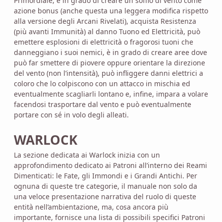
Primordiale, è in grado di creare un soffio di vento come
azione bonus (anche questa una leggera modifica rispetto
alla versione degli Arcani Rivelati), acquista Resistenza
(più avanti Immunità) al danno Tuono ed Elettricità, può
emettere esplosioni di elettricità o fragorosi tuoni che
danneggiano i suoi nemici, è in grado di creare aree dove
può far smettere di piovere oppure orientare la direzione
del vento (non l’intensità), può infliggere danni elettrici a
coloro che lo colpiscono con un attacco in mischia ed
eventualmente scagliarli lontano e, infine, impara a volare
facendosi trasportare dal vento e può eventualmente
portare con sé in volo degli alleati.
WARLOCK
La sezione dedicata ai Warlock inizia con un
approfondimento dedicato ai Patroni all’interno dei Reami
Dimenticati: le Fate, gli Immondi e i Grandi Antichi. Per
ognuna di queste tre categorie, il manuale non solo da
una veloce presentazione narrativa del ruolo di queste
entità nell’ambientazione, ma, cosa ancora più
importante, fornisce una lista di possibili specifici Patroni