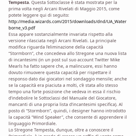
Tempesta
. Questa Sottoclasse è stata mostrata per la
prima volta negli Arcani Rivelati di Maggio 2015, come
potete leggere qui di seguito:
http://media.wizards.com/2015/downloads/dnd/UA_Water
borne_v3.pdf
Essa appare sostanzialmente invariata rispetto alla
versione rilasciata negli Arcani Rivelati. La principale
modifica riguarda l’eliminazione della capacità
“Stormborn”, che concedeva allo Stregone una nuova lista
di incantesimi (in un post sul suo account Twitter Mike
Mearls ha fatto sapere che, a malincuore, essi hanno
dovuto rimuovere questa capacità per rispettare il
responso dato dai giocatori nel sondaggio mensile; anche
se la capacità era piaciuta a molti, c’è stata allo stesso
tempo una forte posizione che vedeva in essa il rischio
d’indebolire le Sottoclassi del Manuale del Giocatore,
mancanti di una propria lista d’incantesimi specifica). Al
posto di “Stormborn”, quindi, i designer hanno introdotto
la capacità “Wind Speaker”, che consente di apprendere il
linguaggio Primordiale.
Lo Stregone Tempesta, dunque, oltre a conoscere il