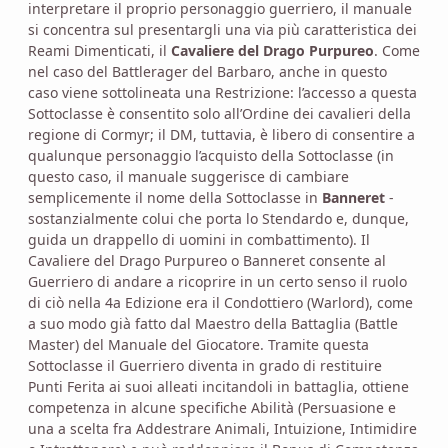
interpretare il proprio personaggio guerriero, il manuale
si concentra sul presentargli una via più caratteristica dei
Reami Dimenticati, il
Cavaliere del Drago Purpureo
. Come
nel caso del Battlerager del Barbaro, anche in questo
caso viene sottolineata una Restrizione: l’accesso a questa
Sottoclasse è consentito solo all’Ordine dei cavalieri della
regione di Cormyr; il DM, tuttavia, è libero di consentire a
qualunque personaggio l’acquisto della Sottoclasse (in
questo caso, il manuale suggerisce di cambiare
semplicemente il nome della Sottoclasse in
Banneret
-
sostanzialmente colui che porta lo Stendardo e, dunque,
guida un drappello di uomini in combattimento). Il
Cavaliere del Drago Purpureo o Banneret consente al
Guerriero di andare a ricoprire in un certo senso il ruolo
di ciò nella 4a Edizione era il Condottiero (Warlord), come
a suo modo già fatto dal Maestro della Battaglia (Battle
Master) del Manuale del Giocatore. Tramite questa
Sottoclasse il Guerriero diventa in grado di restituire
Punti Ferita ai suoi alleati incitandoli in battaglia, ottiene
competenza in alcune specifiche Abilità (Persuasione e
una a scelta fra Addestrare Animali, Intuizione, Intimidire