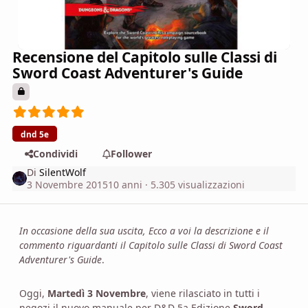
Recensione del Capitolo sulle Classi di
Sword Coast Adventurer's Guide
dnd 5e
Condividi
Follower
Di
SilentWolf
3 Novembre 2015
10 anni
· 5.305 visualizzazioni
In occasione della sua uscita, Ecco a voi la descrizione e il
commento riguardanti il Capitolo sulle Classi di Sword Coast
Adventurer's Guide
.
Oggi,
Martedì 3 Novembre
, viene rilasciato in tutti i
negozi il nuovo manuale per D&D 5a Edizione
Sword