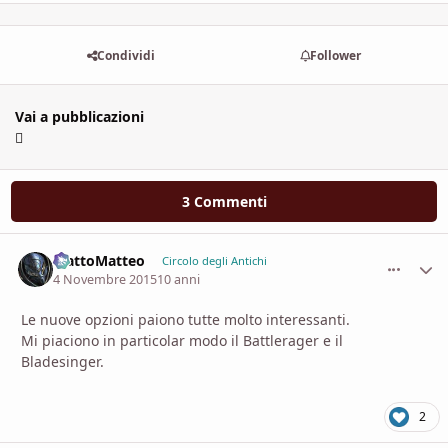
Condividi
Follower
Vai a pubblicazioni
3 Commenti
MattoMatteo
comment_
Stati
Circolo degli Antichi
4 Novembre 2015
10 anni
Le nuove opzioni paiono tutte molto interessanti.
Mi piaciono in particolar modo il Battlerager e il
Bladesinger.
2