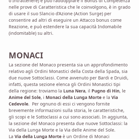
o Intrattenere) e può raddoppiare il Bonus di Competenza
nelle prove di Caratteristica che le coinvolgono, è in grado
di usare il suo Slancio d’Azione (Action Surge) per
consentire ad altri di eseguire un Attacco bonus come
Reazione, e può estendere la sua capacità Indomabile
(indomitable) su altri.
MONACI
La sezione del Monaco presenta sia un approfondimento
relativo agli Ordini Monastici della Costa della Spada, sia
due nuove Sottoclassi. Come avvenuto per Bardi e Druidi,
infatti, questa sezione elenca gli Ordini Monastici tipi
della regione: troviamo la
Luna Nera
, il
Pugno di Hin
, le
Anime del Sole
, i
Monaci della Lunga Morte
e la
Via
Cedevole
. Per ognuno di essi ci vengono fornite
brevemente informazioni sulla storia, le caratteristiche,
gli scopi e le Sottoclassi a cui sono associati. In aggiunta,
la sezione del Monaco presenta due nuove Sottoclassi: la
Via della Lunga Morte e la Via delle Anime del Sole.
La
Via della Lunga Morte
è un Ordine di Monaci