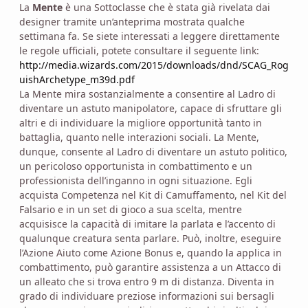
La
Mente
è una Sottoclasse che è stata già rivelata dai
designer tramite un’anteprima mostrata qualche
settimana fa. Se siete interessati a leggere direttamente
le regole ufficiali, potete consultare il seguente link:
http://media.wizards.com/2015/downloads/dnd/SCAG_Rog
uishArchetype_m39d.pdf
La Mente mira sostanzialmente a consentire al Ladro di
diventare un astuto manipolatore, capace di sfruttare gli
altri e di individuare la migliore opportunità tanto in
battaglia, quanto nelle interazioni sociali. La Mente,
dunque, consente al Ladro di diventare un astuto politico,
un pericoloso opportunista in combattimento e un
professionista dell’inganno in ogni situazione. Egli
acquista Competenza nel Kit di Camuffamento, nel Kit del
Falsario e in un set di gioco a sua scelta, mentre
acquisisce la capacità di imitare la parlata e l’accento di
qualunque creatura senta parlare. Può, inoltre, eseguire
l’Azione Aiuto come Azione Bonus e, quando la applica in
combattimento, può garantire assistenza a un Attacco di
un alleato che si trova entro 9 m di distanza. Diventa in
grado di individuare preziose informazioni sui bersagli