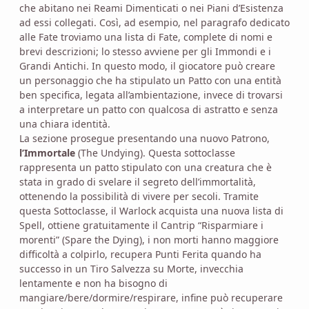
che abitano nei Reami Dimenticati o nei Piani d’Esistenza
ad essi collegati. Così, ad esempio, nel paragrafo dedicato
alle Fate troviamo una lista di Fate, complete di nomi e
brevi descrizioni; lo stesso avviene per gli Immondi e i
Grandi Antichi. In questo modo, il giocatore può creare
un personaggio che ha stipulato un Patto con una entità
ben specifica, legata all’ambientazione, invece di trovarsi
a interpretare un patto con qualcosa di astratto e senza
una chiara identità.
La sezione prosegue presentando una nuovo Patrono,
l’Immortale
(The Undying). Questa sottoclasse
rappresenta un patto stipulato con una creatura che è
stata in grado di svelare il segreto dell’immortalità,
ottenendo la possibilità di vivere per secoli. Tramite
questa Sottoclasse, il Warlock acquista una nuova lista di
Spell, ottiene gratuitamente il Cantrip “Risparmiare i
morenti” (Spare the Dying), i non morti hanno maggiore
difficoltà a colpirlo, recupera Punti Ferita quando ha
successo in un Tiro Salvezza su Morte, invecchia
lentamente e non ha bisogno di
mangiare/bere/dormire/respirare, infine può recuperare