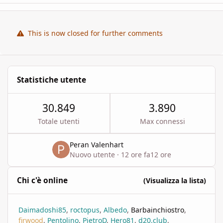
This is now closed for further comments
Statistiche utente
30.849
3.890
Totale utenti
Max connessi
Peran Valenhart
Nuovo utente
·
12 ore fa
12 ore
Chi c'è online
(Visualizza la lista)
Daimadoshi85
roctopus
Albedo
Barbainchiostro
firwood
Pentolino
PietroD
Hero81
d20.club