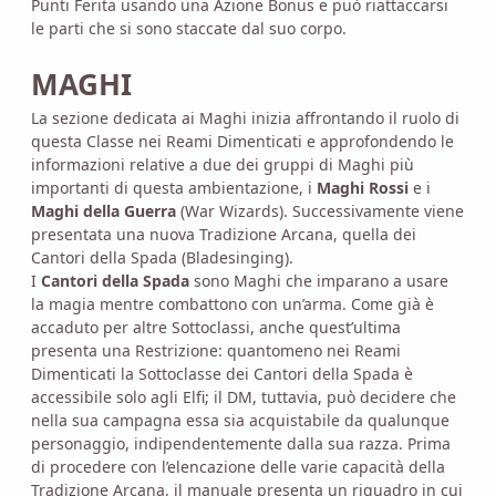
Punti Ferita usando una Azione Bonus e può riattaccarsi
le parti che si sono staccate dal suo corpo.
MAGHI
La sezione dedicata ai Maghi inizia affrontando il ruolo di
questa Classe nei Reami Dimenticati e approfondendo le
informazioni relative a due dei gruppi di Maghi più
importanti di questa ambientazione, i
Maghi Rossi
e i
Maghi della Guerra
(War Wizards). Successivamente viene
presentata una nuova Tradizione Arcana, quella dei
Cantori della Spada (Bladesinging).
I
Cantori della Spada
sono Maghi che imparano a usare
la magia mentre combattono con un’arma. Come già è
accaduto per altre Sottoclassi, anche quest’ultima
presenta una Restrizione: quantomeno nei Reami
Dimenticati la Sottoclasse dei Cantori della Spada è
accessibile solo agli Elfi; il DM, tuttavia, può decidere che
nella sua campagna essa sia acquistabile da qualunque
personaggio, indipendentemente dalla sua razza. Prima
di procedere con l’elencazione delle varie capacità della
Tradizione Arcana, il manuale presenta un riquadro in cui