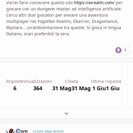
Vorrei farvi conoscere questo sito
https://airealm.com/
per
giocare con un dungeon master ad intelligenza artificiale.
Cerco altri due giocatori per avviare una avventura
multiplayer nei Fogotten Realms, Eberron, Dragonlance,
Mystara... un'ambientazione tra queste. Si gioca in lingua
Italiano, orari preferibili la sera.
1
Risposte
Visualizzazioni
Creata
Ultima risposta
6
364
31 Mag
31 Mag
1 Giu
1 Giu
Espandi panoramica del topic
Zaorn
comment_
Stati
Circolo degli Antichi