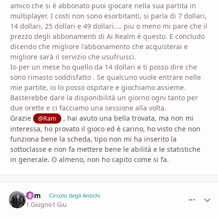
amico che si è abbonato puoi giocare nella sua partita in
multiplayer. I costi non sono esorbitanti, si parla di 7 dollari,
14 dollari, 25 dollari e 49 dollari.... piu o meno mi pare che il
prezzo degli abbonamenti di Ai Realm è questo. E concludo
dicendo che migliore l'abbonamento che acquisterai e
migliore sarà il servizio che usufruisci.
Io per un mese ho quello da 14 dollari e ti posso dire che
sono rimasto soddisfatto . Se qualcuno vuole entrare nelle
mie partite, io lo posso ospitare e giochiamo assieme.
Basterebbe dare la disponibilità un giorno ogni tanto per
due orette e ci facciamo una sessione alla volta.
Grazie
, hai avuto una bella trovata, ma non mi
@Ram
interessa, ho provato il gioco ed è carino, ho visto che non
funziona bene la scheda, tipo non mi ha inserito la
sottoclasse e non fa mettere bene le abilità e le statistiche
in generale. O almeno, non ho capito come si fa.
Ram
comment_
Stati
Circolo degli Antichi
1 Giugno
1 Giu