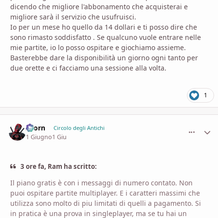
dicendo che migliore l'abbonamento che acquisterai e
migliore sarà il servizio che usufruisci.
Io per un mese ho quello da 14 dollari e ti posso dire che
sono rimasto soddisfatto . Se qualcuno vuole entrare nelle
mie partite, io lo posso ospitare e giochiamo assieme.
Basterebbe dare la disponibilità un giorno ogni tanto per
due orette e ci facciamo una sessione alla volta.
1
Zaorn
comment_
Stati
Circolo degli Antichi
1 Giugno
1 Giu
3 ore fa, Ram ha scritto:
Il piano gratis è con i messaggi di numero contato. Non
puoi ospitare partite multiplayer. E i caratteri massimi che
utilizza sono molto di piu limitati di quelli a pagamento. Si
in pratica è una prova in singleplayer, ma se tu hai un