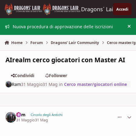
Vai al contenuto
Dragons´ Lair
Accedi
Nuova procedura di approvazione delle iscrizioni
Nas
Home
Forum
Dragons’ Lair Community
Cerco master/g
AIrealm cerco giocatori con Master AI
Condividi
Follower
Ram
31 Maggio
31 Mag
in
Cerco master/giocatori online
Ram
comment_
Stati
Circolo degli Antichi
31 Maggio
31 Mag