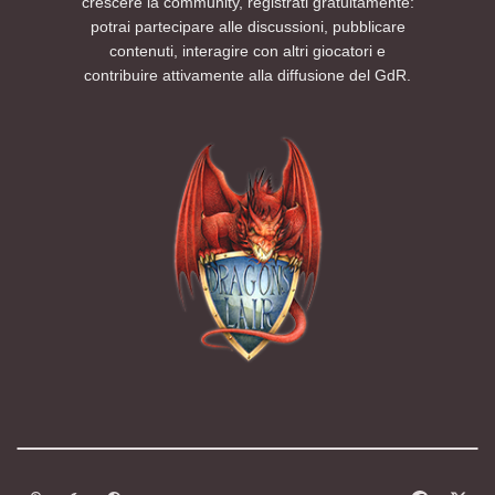
crescere la community, registrati gratuitamente:
potrai partecipare alle discussioni, pubblicare
contenuti, interagire con altri giocatori e
contribuire attivamente alla diffusione del GdR.
Modalità chiara
Modalità scura
Segui la preferenza del sistema
f
x