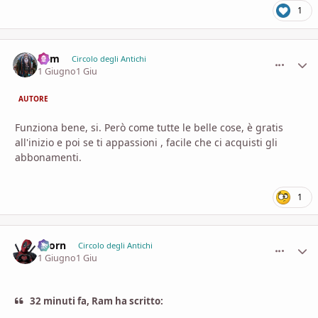
1
Ram
comment_
Stati
Circolo degli Antichi
1 Giugno
1 Giu
AUTORE
Funziona bene, si. Però come tutte le belle cose, è gratis
all'inizio e poi se ti appassioni , facile che ci acquisti gli
abbonamenti.
1
Zaorn
comment_
Stati
Circolo degli Antichi
1 Giugno
1 Giu
32 minuti fa, Ram ha scritto: