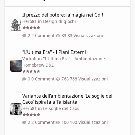
Il prezzo del potere: la magia nei GdR
Il prezzo del potere: la magia nei GdR
Hero81
in
Design di giochi
2 Commenti
83 Visualizzazioni
"L'Ultima Era" - I Piani Esterni
"L'Ultima Era" - I Piani Esterni
Vackoff
in
"L'Ultima Era" - Ambientazione
Homebrew D&D
0 Commenti
768 Visualizzazioni
Variante dell'ambientazione 'Le soglie del Caos' ispirata a Talisla
Variante dell'ambientazione 'Le soglie del
Caos' ispirata a Talislanta
Hero81
in
Le soglie del Caos
2 Commenti
100 Visualizzazioni
LE SOGLIE DEL CAOS