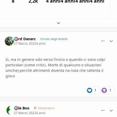
8
2,2k
4 anni
4 anni
4 anni
4 anni
Espandi panoramica del topic
Lord Danarc
comment_
Stati
Circolo degli Antichi
27 Marzo 2022
4 anni
Si, ma in genere solo verso l’inizio o quando ci sono colpi
particolari (come critici, Morte di qualcuno o situazioni
uniche) perchè altrimenti diventa na noia che rallenta il
gioco
1
1
Bille Boo
comment_
Stati
Moderatore
27 Marzo 2022
4 anni