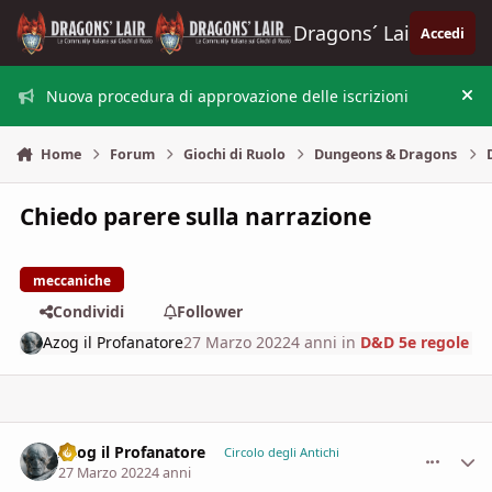
Vai al contenuto
Dragons´ Lair
Accedi
Nuova procedura di approvazione delle iscrizioni
Nas
Home
Forum
Giochi di Ruolo
Dungeons & Dragons
Chiedo parere sulla narrazione
meccaniche
Condividi
Follower
Azog il Profanatore
27 Marzo 2022
4 anni
in
D&D 5e regole
Azog il Profanatore
comment_
Stati
Circolo degli Antichi
27 Marzo 2022
4 anni