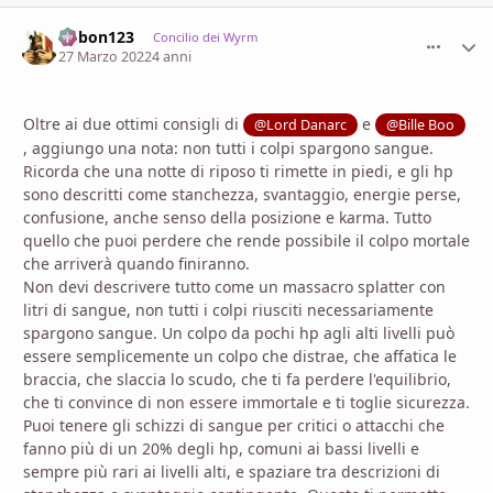
bobon123
comment_
Stati
Concilio dei Wyrm
27 Marzo 2022
4 anni
Oltre ai due ottimi consigli di
e
@Lord Danarc
@Bille Boo
, aggiungo una nota: non tutti i colpi spargono sangue.
Ricorda che una notte di riposo ti rimette in piedi, e gli hp
sono descritti come stanchezza, svantaggio, energie perse,
confusione, anche senso della posizione e karma. Tutto
quello che puoi perdere che rende possibile il colpo mortale
che arriverà quando finiranno.
Non devi descrivere tutto come un massacro splatter con
litri di sangue, non tutti i colpi riusciti necessariamente
spargono sangue. Un colpo da pochi hp agli alti livelli può
essere semplicemente un colpo che distrae, che affatica le
braccia, che slaccia lo scudo, che ti fa perdere l'equilibrio,
che ti convince di non essere immortale e ti toglie sicurezza.
Puoi tenere gli schizzi di sangue per critici o attacchi che
fanno più di un 20% degli hp, comuni ai bassi livelli e
sempre più rari ai livelli alti, e spaziare tra descrizioni di