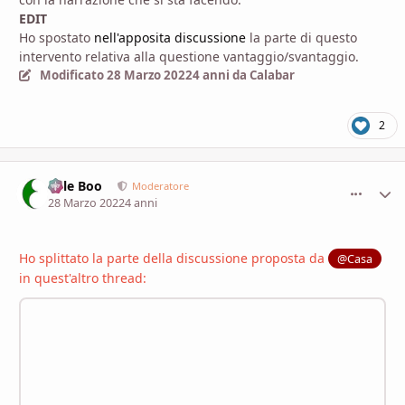
EDIT
Ho spostato
nell'apposita discussione
la parte di questo
intervento relativa alla questione vantaggio/svantaggio.
Modificato
28 Marzo 2022
4 anni
da Calabar
2
Bille Boo
comment_
Stati
Moderatore
28 Marzo 2022
4 anni
Ho splittato la parte della discussione proposta da
@Casa
in quest'altro thread: