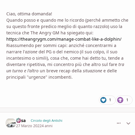
Ciao, ottima domanda!
Quando posso e quando me lo ricordo (perché ammetto che
su questo fronte predico meglio di quanto razzolo) uso la
tecnica che The Angry GM ha spiegato qui:
https://theangrygm.com/manage-combat-like-a-dolphin/
Riassumendo per sommi capi: anziché concentrarmi a
narrare l'
azione
del PG o del nemico (il suo colpo, il suo
incantesimo o simili), cosa che, come hai detto tu, tende a
diventare ripetitiva, mi concentro più che altro sul fare
tra
un turno e l'altro
un breve recap della
situazione
e delle
principali "urgenze" incombenti.
1
1
Casa
comment_
Stati
Circolo degli Antichi
27 Marzo 2022
4 anni