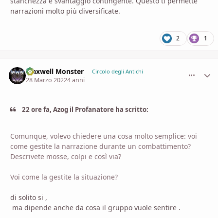
stanchezza e svantaggio contingente. Questo ti permette
narrazioni molto più diversificate.
2
1
Maxwell Monster
comment_
Stati
Circolo degli Antichi
28 Marzo 2022
4 anni
22 ore fa, Azog il Profanatore ha scritto:
Comunque, volevo chiedere una cosa molto semplice: voi
come gestite la narrazione durante un combattimento?
Descrivete mosse, colpi e così via?
Voi come la gestite la situazione?
di solito si ,
ma dipende anche da cosa il gruppo vuole sentire .