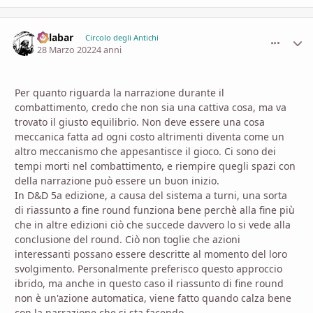
Calabar
comment_
Stati
Circolo degli Antichi
28 Marzo 2022
4 anni
Per quanto riguarda la narrazione durante il
combattimento, credo che non sia una cattiva cosa, ma va
trovato il giusto equilibrio. Non deve essere una cosa
meccanica fatta ad ogni costo altrimenti diventa come un
altro meccanismo che appesantisce il gioco. Ci sono dei
tempi morti nel combattimento, e riempire quegli spazi con
della narrazione può essere un buon inizio.
In D&D 5a edizione, a causa del sistema a turni, una sorta
di riassunto a fine round funziona bene perchè alla fine più
che in altre edizioni ciò che succede davvero lo si vede alla
conclusione del round. Ciò non toglie che azioni
interessanti possano essere descritte al momento del loro
svolgimento. Personalmente preferisco questo approccio
ibrido, ma anche in questo caso il riassunto di fine round
non è un'azione automatica, viene fatto quando calza bene
con la narrazione che si sta facendo.