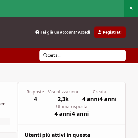
Nas
Hai già un account? Accedi
Registrati
Cerca...
Risposte
Visualizzazioni
Creata
4
2,3k
4 anni
4 anni
wer
Ultima risposta
4 anni
4 anni
Utenti più attivi in questa