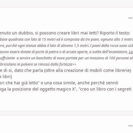
com
uto un dubbio, si possono creare libri mai letti? Riporto il testo:
a base quadrata con lato di 15 metri ed è composta da tre piani, ognuno alto 3 metri
a, purché ogni stanza abbia il lato di almeno 1,5 metri. I piani della rocca sono col
ssono essere dotate di porte di pietra o di arcate aperte, a scelta dell'incantatore.
La
sufficiente a servire un banchetto di nove portate per un massimo di 100 persone al
sbriciolano in polvere se rimossi dalla fortezza>>
 di si, dato che parla (oltre alla creazione di mobili come librerie)
 libri)
ri che hai già letto" o una cosa simile, anche perché sennò
ga la posizione del oggetto magico X", "creo un libro con i segreti 
com