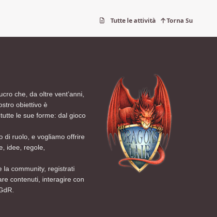
Tutte le attività
Torna Su
ucro che, da oltre vent’anni,
ostro obiettivo è
tutte le sue forme: dal gioco
 di ruolo, e vogliamo offrire
, idee, regole,
 la community, registrati
are contenuti, interagire con
 GdR.