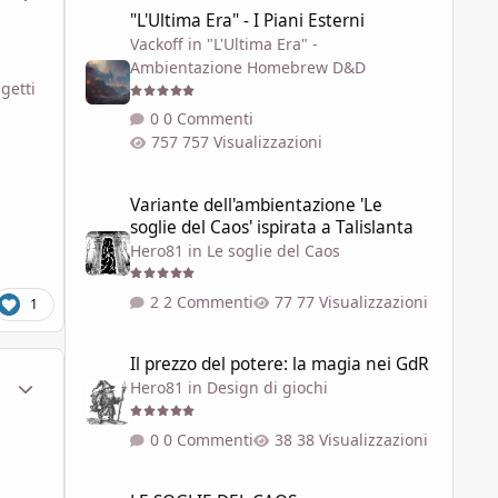
"L'Ultima Era" - I Piani Esterni
"L'Ultima Era" - I Piani Esterni
Vackoff
in
"L'Ultima Era" -
Ambientazione Homebrew D&D
getti
0 Commenti
757 Visualizzazioni
Variante dell'ambientazione 'Le soglie del Caos' ispirata a 
Variante dell'ambientazione 'Le
soglie del Caos' ispirata a Talislanta
Hero81
in
Le soglie del Caos
2 Commenti
77 Visualizzazioni
1
Il prezzo del potere: la magia nei GdR
Il prezzo del potere: la magia nei GdR
ment_1791787
Statistiche Autore
Hero81
in
Design di giochi
0 Commenti
38 Visualizzazioni
LE SOGLIE DEL CAOS