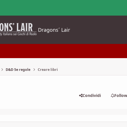
Dragons´ Lair
D&D 5e regole
Creare libri
Condividi
Follo