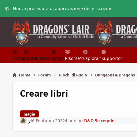
Vai al contenuto
Nuova procedura di approvazione delle iscrizioni
Home
Pubblicazioni
Forum
Risorse
Esplora
Supporto
Home
Forum
Giochi di Ruolo
Dungeons & Dragons
Creare libri
magia
Lyt
6 Febbraio 2022
4 anni
in
D&D 5e regole