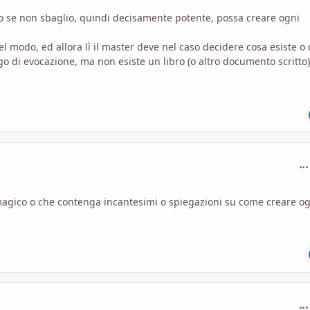
ello se non sbaglio, quindi decisamente potente, possa creare ogni
el modo, ed allora lì il master deve nel caso decidere cosa esiste o
go di evocazione, ma non esiste un libro (o altro documento scritto
com
di magico o che contenga incantesimi o spiegazioni su come creare og
com