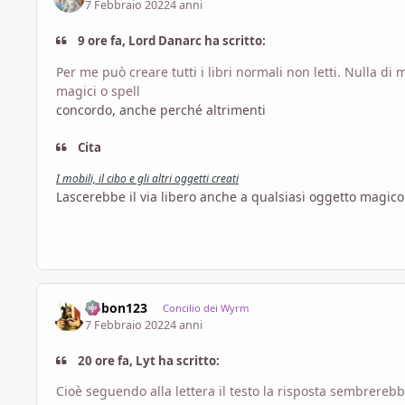
7 Febbraio 2022
4 anni
9 ore fa, Lord Danarc ha scritto:
Per me può creare tutti i libri normali non letti. Nulla 
magici o spell
concordo, anche perché altrimenti
Cita
I mobili, il cibo
e gli altri oggetti creati
Lascerebbe il via libero anche a qualsiasi oggetto magico
bobon123
Concilio dei Wyrm
7 Febbraio 2022
4 anni
20 ore fa, Lyt ha scritto:
Cioè seguendo alla lettera il testo la risposta sembrerebbe