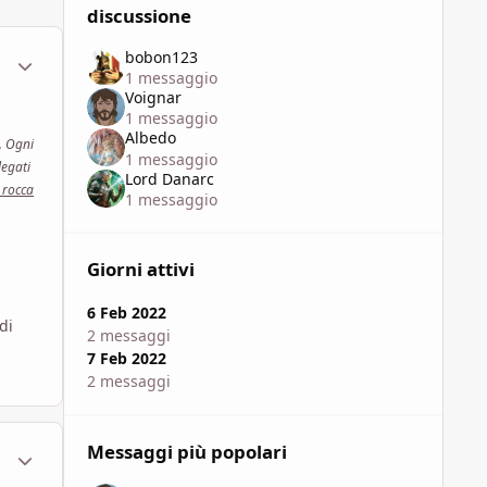
discussione
bobon123
ment_1791646
Statistiche Autore
1 messaggio
Voignar
1 messaggio
Albedo
. Ogni
1 messaggio
legati
Lord Danarc
 rocca
1 messaggio
Giorni attivi
6 Feb 2022
di
2 messaggi
7 Feb 2022
2 messaggi
Messaggi più popolari
ment_1791648
Statistiche Autore