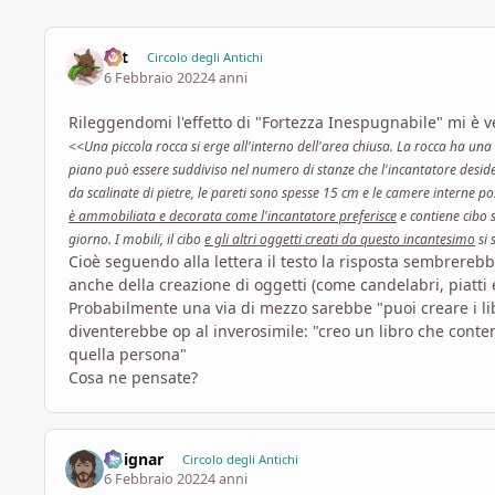
Lyt
Circolo degli Antichi
6 Febbraio 2022
4 anni
Rileggendomi l'effetto di "Fortezza Inespugnabile" mi è ven
<<Una piccola rocca si erge all'interno dell'area chiusa. La rocca ha un
piano può essere suddiviso nel numero di stanze che l'incantatore desider
da scalinate di pietre, le pareti sono spesse 15 cm e le camere interne po
è ammobiliata e decorata come l'incantatore preferisce
e contiene cibo 
giorno. I mobili, il cibo
e gli altri oggetti creati da questo incantesimo
si 
Cioè seguendo alla lettera il testo la risposta sembrerebbe
anche della creazione di oggetti (come candelabri, piatti e
Probabilmente una via di mezzo sarebbe "puoi creare i lib
diventerebbe op al inverosimile: "creo un libro che conten
quella persona"
Cosa ne pensate?
Voignar
Circolo degli Antichi
6 Febbraio 2022
4 anni