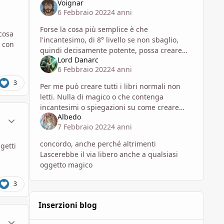
Voignar
6 Febbraio 2022
4 anni
Forse la cosa più semplice è che
 cosa
l'incantesimo, di 8° livello se non sbaglio,
) con
quindi decisamente potente, possa creare
Lord Danarc
ogni libro esistente nell'ambientazione in cui
6 Febbraio 2022
4 anni
è usato Il dubbio poi diventa
3
Per me può creare tutti i libri normali non
letti. Nulla di magico o che contenga
incantesimi o spiegazioni su come creare
ment_1791673
Statistiche Autore
Albedo
oggetti magici o spell
7 Febbraio 2022
4 anni
concordo, anche perché altrimenti
getti
Lascerebbe il via libero anche a qualsiasi
oggetto magico
3
Inserzioni blog
ment_1791694
Statistiche Autore