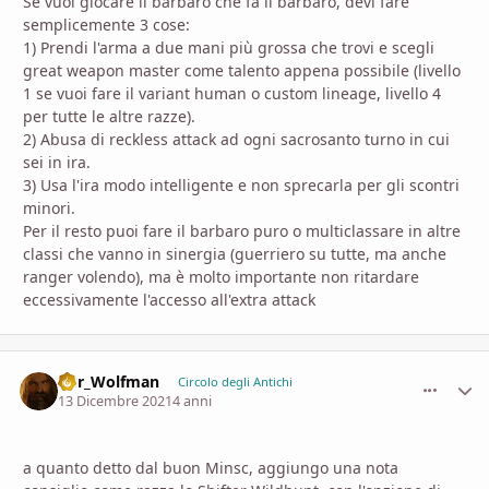
Se vuoi giocare il barbaro che fa il barbaro, devi fare
semplicemente 3 cose:
1) Prendi l'arma a due mani più grossa che trovi e scegli
great weapon master come talento appena possibile (livello
1 se vuoi fare il variant human o custom lineage, livello 4
per tutte le altre razze).
2) Abusa di reckless attack ad ogni sacrosanto turno in cui
sei in ira.
3) Usa l'ira modo intelligente e non sprecarla per gli scontri
minori.
Per il resto puoi fare il barbaro puro o multiclassare in altre
classi che vanno in sinergia (guerriero su tutte, ma anche
ranger volendo), ma è molto importante non ritardare
eccessivamente l'accesso all'extra attack
D8r_Wolfman
comment_
Stati
Circolo degli Antichi
13 Dicembre 2021
4 anni
a quanto detto dal buon Minsc, aggiungo una nota