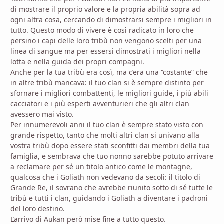
di mostrare il proprio valore e la propria abilità sopra ad
ogni altra cosa, cercando di dimostrarsi sempre i migliori in
tutto. Questo modo di vivere è così radicato in loro che
persino i capi delle loro tribù non vengono scelti per una
linea di sangue ma per essersi dimostrati i migliori nella
lotta e nella guida dei propri compagni.
Anche per la tua tribù era così, ma c’era una “costante” che
in altre tribù mancava: il tuo clan si è sempre distinto per
sfornare i migliori combattenti, le migliori guide, i più abili
cacciatori e i più esperti avventurieri che gli altri clan
avessero mai visto.
Per innumerevoli anni il tuo clan è sempre stato visto con
grande rispetto, tanto che molti altri clan si univano alla
vostra tribù dopo essere stati sconfitti dai membri della tua
famiglia, e sembrava che tuo nonno sarebbe potuto arrivare
a reclamare per sé un titolo antico come le montagne,
qualcosa che i Goliath non vedevano da secoli: il titolo di
Grande Re, il sovrano che avrebbe riunito sotto di sé tutte le
tribù e tutti i clan, guidando i Goliath a diventare i padroni
del loro destino.
L’arrivo di Aukan però mise fine a tutto questo.