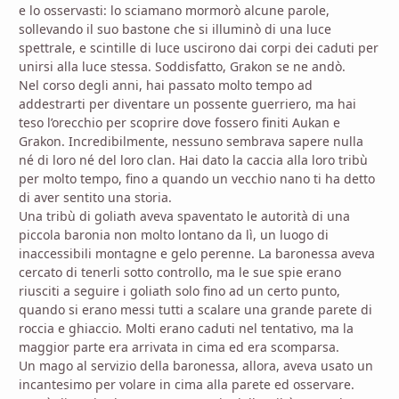
e lo osservasti: lo sciamano mormorò alcune parole,
sollevando il suo bastone che si illuminò di una luce
spettrale, e scintille di luce uscirono dai corpi dei caduti per
unirsi alla luce stessa. Soddisfatto, Grakon se ne andò.
Nel corso degli anni, hai passato molto tempo ad
addestrarti per diventare un possente guerriero, ma hai
teso l’orecchio per scoprire dove fossero finiti Aukan e
Grakon. Incredibilmente, nessuno sembrava sapere nulla
né di loro né del loro clan. Hai dato la caccia alla loro tribù
per molto tempo, fino a quando un vecchio nano ti ha detto
di aver sentito una storia.
Una tribù di goliath aveva spaventato le autorità di una
piccola baronia non molto lontano da lì, un luogo di
inaccessibili montagne e gelo perenne. La baronessa aveva
cercato di tenerli sotto controllo, ma le sue spie erano
riusciti a seguire i goliath solo fino ad un certo punto,
quando si erano messi tutti a scalare una grande parete di
roccia e ghiaccio. Molti erano caduti nel tentativo, ma la
maggior parte era arrivata in cima ed era scomparsa.
Un mago al servizio della baronessa, allora, aveva usato un
incantesimo per volare in cima alla parete ed osservare.