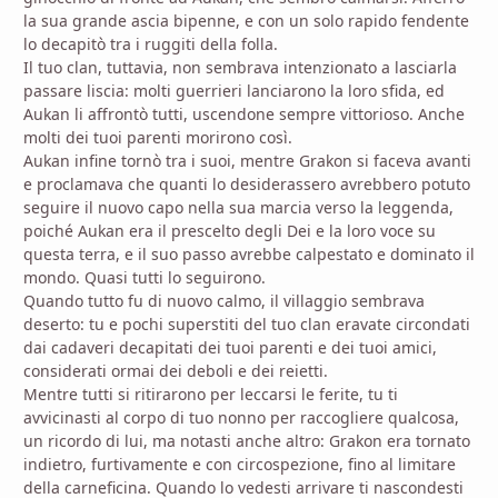
la sua grande ascia bipenne, e con un solo rapido fendente
lo decapitò tra i ruggiti della folla.
Il tuo clan, tuttavia, non sembrava intenzionato a lasciarla
passare liscia: molti guerrieri lanciarono la loro sfida, ed
Aukan li affrontò tutti, uscendone sempre vittorioso. Anche
molti dei tuoi parenti morirono così.
Aukan infine tornò tra i suoi, mentre Grakon si faceva avanti
e proclamava che quanti lo desiderassero avrebbero potuto
seguire il nuovo capo nella sua marcia verso la leggenda,
poiché Aukan era il prescelto degli Dei e la loro voce su
questa terra, e il suo passo avrebbe calpestato e dominato il
mondo. Quasi tutti lo seguirono.
Quando tutto fu di nuovo calmo, il villaggio sembrava
deserto: tu e pochi superstiti del tuo clan eravate circondati
dai cadaveri decapitati dei tuoi parenti e dei tuoi amici,
considerati ormai dei deboli e dei reietti.
Mentre tutti si ritirarono per leccarsi le ferite, tu ti
avvicinasti al corpo di tuo nonno per raccogliere qualcosa,
un ricordo di lui, ma notasti anche altro: Grakon era tornato
indietro, furtivamente e con circospezione, fino al limitare
della carneficina. Quando lo vedesti arrivare ti nascondesti