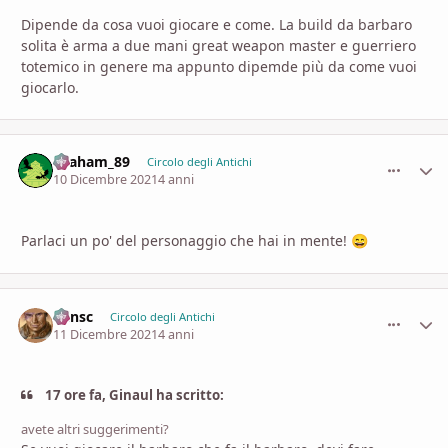
Dipende da cosa vuoi giocare e come. La build da barbaro
solita è arma a due mani great weapon master e guerriero
totemico in genere ma appunto dipemde più da come vuoi
giocarlo.
Graham_89
comment_
Stati
Circolo degli Antichi
10 Dicembre 2021
4 anni
Parlaci un po' del personaggio che hai in mente!
😄
Minsc
comment_
Stati
Circolo degli Antichi
11 Dicembre 2021
4 anni
17 ore fa, Ginaul ha scritto:
avete altri suggerimenti?