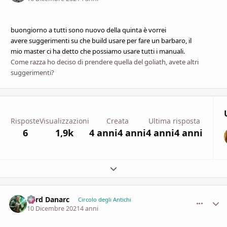
buongiorno
a tutti sono nuovo della quinta è vorrei
avere
suggerimenti
su che build usare per fare un barbaro, il
mio
master ci ha detto che possiamo usare tutti i manuali.
Come razza ho deciso di prendere quella del goliath, avete altri
suggerimenti?
Risposte
Visualizzazioni
Creata
Ultima risposta
6
1,9k
4 anni
4 anni
4 anni
4 anni
Espandi panoramica del topic
Lord Danarc
comment_
Stati
Circolo degli Antichi
10 Dicembre 2021
4 anni