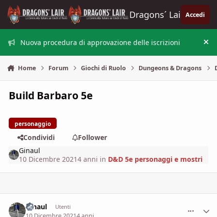
Vai al contenuto
Dragons´ Lair
Accedi
Nuova procedura di approvazione delle iscrizioni
Nas
Home
Forum
Giochi di Ruolo
Dungeons & Dragons
Build Barbaro 5e
personaggio
Condividi
Follower
Ginaul
10 Dicembre 2021
4 anni
in
D&D 5e personaggi e mostri
Ginaul
comment_
Stati
Utenti
10 Dicembre 2021
4 anni