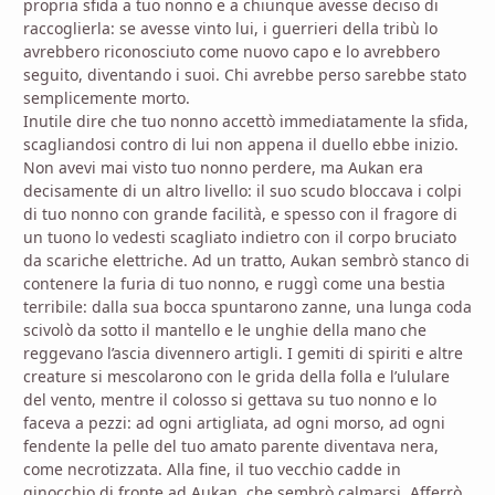
propria sfida a tuo nonno e a chiunque avesse deciso di
raccoglierla: se avesse vinto lui, i guerrieri della tribù lo
avrebbero riconosciuto come nuovo capo e lo avrebbero
seguito, diventando i suoi. Chi avrebbe perso sarebbe stato
semplicemente morto.
Inutile dire che tuo nonno accettò immediatamente la sfida,
scagliandosi contro di lui non appena il duello ebbe inizio.
Non avevi mai visto tuo nonno perdere, ma Aukan era
decisamente di un altro livello: il suo scudo bloccava i colpi
di tuo nonno con grande facilità, e spesso con il fragore di
un tuono lo vedesti scagliato indietro con il corpo bruciato
da scariche elettriche. Ad un tratto, Aukan sembrò stanco di
contenere la furia di tuo nonno, e ruggì come una bestia
terribile: dalla sua bocca spuntarono zanne, una lunga coda
scivolò da sotto il mantello e le unghie della mano che
reggevano l’ascia divennero artigli. I gemiti di spiriti e altre
creature si mescolarono con le grida della folla e l’ululare
del vento, mentre il colosso si gettava su tuo nonno e lo
faceva a pezzi: ad ogni artigliata, ad ogni morso, ad ogni
fendente la pelle del tuo amato parente diventava nera,
come necrotizzata. Alla fine, il tuo vecchio cadde in
ginocchio di fronte ad Aukan, che sembrò calmarsi. Afferrò