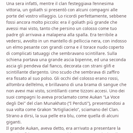
Una sera infatti, mentre il clan festeggiava l’ennesima
vittoria, un goliath si presentò con alcuni compagni alle
porte del vostro villaggio. Lo ricordi perfettamente, sebbene
fossi ancora molto piccolo: era il goliath più grande che
avessi mai visto, tanto che persino un colosso come tuo
padre gli arrivava a malapena alla spalla. Era terribile a
vedersi, avvolto in un mantello di pelliccia nera, con indosso
un elmo pesante con grandi corna e il torace nudo coperto
di complicati tatuaggi che sembravano scintillare. Sulla
schiena portava una grande ascia bipenne, ed una seconda
ascia gli pendeva dal fianco, decorata con strani glifi e
scintillante d’argento. Uno scudo che sembrava di zaffiro
era fissato al suo polso. Gli occhi del colosso erano rossi,
all’ombra dell’elmo, e brillavano di una brama di sangue che
non avevi mai visto, scintillanti come tizzoni accesi. Uno dei
suoi compagni lo aveva proclamato come Aukan “La Voce
degli Dei” del clan Munakhato (“I Perduti”), presentandosi a
sua volta come Grakon “Artigliacielo”, sciamano del Clan.
Strano a dirsi, la sua pelle era blu, come quella di alcuni
giganti.
Il grande Aukan, aveva detto, era arrivato a presentare la