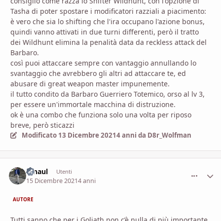
consiglio come razza lo Shifter Wildhunt, con l'opzione di
Tasha di poter spostare i modificatori razziali a piacimento:
è vero che sia lo shifting che l'ira occupano l'azione bonus,
quindi vanno attivati in due turni differenti, però il tratto
dei Wildhunt elimina la penalità data da reckless attack del
Barbaro.
così puoi attaccare sempre con vantaggio annullando lo
svantaggio che avrebbero gli altri ad attaccare te, ed
abusare di great weapon master impunemente.
il tutto condito da Barbaro Guerriero Totemico, orso al lv 3,
per essere un'immortale macchina di distruzione.
ok è una combo che funziona solo una volta per riposo
breve, però sticazzi
Modificato
13 Dicembre 2021
4 anni
da D8r_Wolfman
Ginaul
comment_
Stati
Utenti
15 Dicembre 2021
4 anni
AUTORE
Tutti sanno che per i Goliath non c’è nulla di più importante