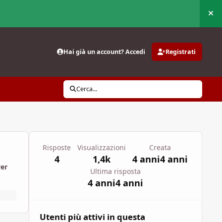
Nas
Hai già un account? Accedi
Registrati
Cerca...
Risposte
Visualizzazioni
Creata
4
1,4k
4 anni
4 anni
wer
Ultima risposta
4 anni
4 anni
Utenti più attivi in questa