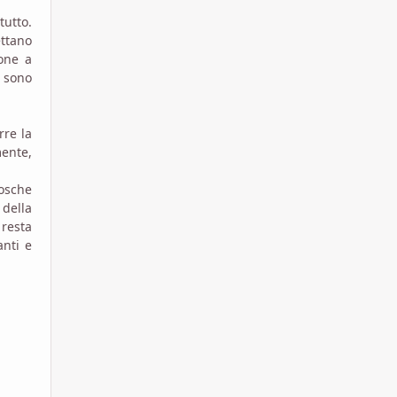
utto.
ettano
ione a
n sono
rre la
ente,
mosche
della
 resta
anti e