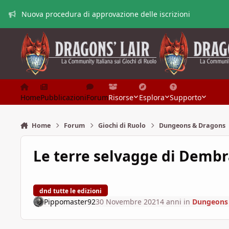
Vai al contenuto
Nuova procedura di approvazione delle iscrizioni
Home
Pubblicazioni
Forum
Risorse
Esplora
Supporto
Home
Forum
Giochi di Ruolo
Dungeons & Dragons
Le terre selvagge di Dembr
dnd tutte le edizioni
Pippomaster92
30 Novembre 2021
4 anni
in
Dungeons