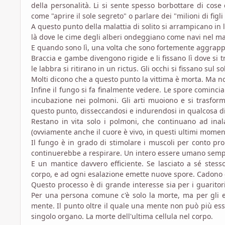
della personalità. Li si sente spesso borbottare di cose
come "aprire il sole segreto" o parlare dei "milioni di figl
A questo punto della malattia di solito si arrampicano in l
là dove le cime degli alberi ondeggiano come navi nel ma
E quando sono lì, una volta che sono fortemente aggrappati
Braccia e gambe divengono rigide e li fissano lì dove si t
le labbra si ritirano in un rictus. Gli occhi si fissano sul
Molti dicono che a questo punto la vittima è morta. Ma no
Infine il fungo si fa finalmente vedere. Le spore comincian
incubazione nei polmoni. Gli arti muoiono e si trasform
questo punto, disseccandosi e indurendosi in qualcosa di 
Restano in vita solo i polmoni, che continuano ad inal
(ovviamente anche il cuore è vivo, in questi ultimi momen
Il fungo è in grado di stimolare i muscoli per conto pro
continuerebbe a respirare. Un intero essere umano sempl
E un mantice davvero efficiente. Se lasciato a sé stess
corpo, e ad ogni esalazione emette nuove spore. Cadono
Questo processo è di grande interesse sia per i guaritor
Per una persona comune c'è solo la morte, ma per gli es
mente. Il punto oltre il quale una mente non può più esser
singolo organo. La morte dell'ultima cellula nel corpo.