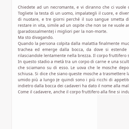
Chiedete ad un necromante, e vi diranno che ci vuole 
Togliete la testa di un uomo, impalategli il cuore, e di
di nuotare, e tre giorni perché il suo sangue smetta di
restare in vita, simile ad un ospite che non se ne vuole a
(paradossalmente) i migliori per la non-morte.
Ma sto divagando.
Quando la persona colpita dalla malattia finalmente muor
trachea ed emerge dalla bocca, da dove si estende n
rilasciandole lentamente nella brezza. Il corpo fruttifer
In questo stadio a metà tra un corpo di carne e una scultu
che sciamano su di esso. Le uova che le mosche depon
schiusa. Si dice che siano queste mosche a trasmettere la
umido più a lungo (e quindi sono i più ricchi di appetit
indietro dalla bocca dei cadaveri ha dato il nome alla mal
Come il cadavere, anche il corpo fruttifero alla fine si in