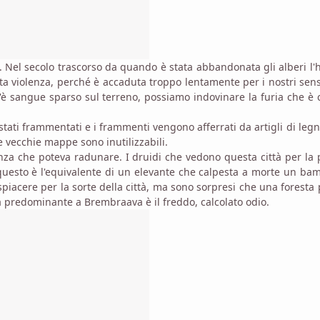
te. Nel secolo trascorso da quando è stata abbandonata gli alberi l
ta violenza, perché è accaduta troppo lentamente per i nostri sen
'è sangue sparso sul terreno, possiamo indovinare la furia che è 
 stati frammentati e i frammenti vengono afferrati da artigli di leg
Le vecchie mappe sono inutilizzabili.
enza che poteva radunare. I druidi che vedono questa città per la
questo è l'equivalente di un elevante che calpesta a morte un ba
piacere per la sorte della città, ma sono sorpresi che una foresta
a predominante a Brembraava è il freddo, calcolato odio.