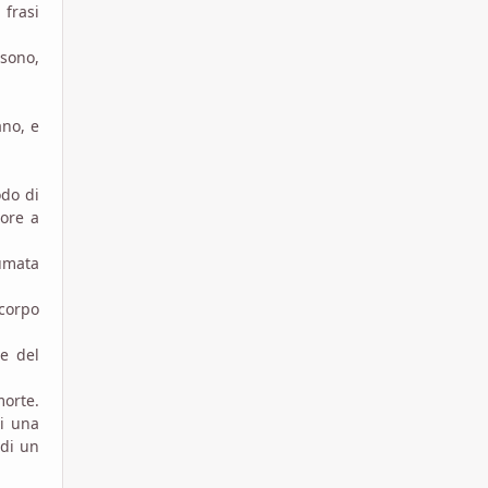
 frasi
ssono,
ano, e
odo di
uore a
sumata
 corpo
te del
morte.
di una
 di un