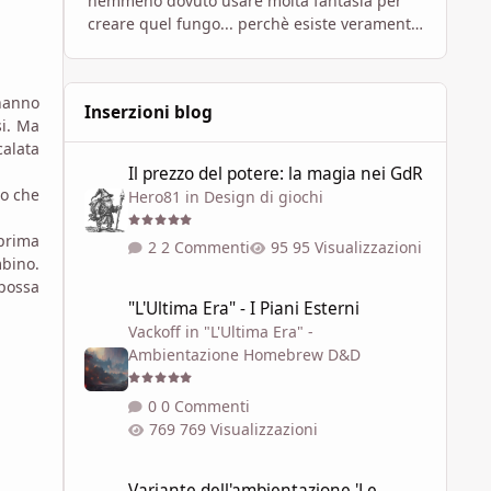
nemmeno dovuto usare molta fantasia per
creare quel fungo... perchè esiste veramente
(o quasi). E sono di diversi tipi. Il più
"famoso" trasforma le formiche i
'hanno
Inserzioni blog
si. Ma
calata
Il prezzo del potere: la magia nei GdR
Il prezzo del potere: la magia nei GdR
no che
Hero81
in
Design di giochi
 prima
2 Commenti
95 Visualizzazioni
mbino.
 possa
"L'Ultima Era" - I Piani Esterni
"L'Ultima Era" - I Piani Esterni
Vackoff
in
"L'Ultima Era" -
Ambientazione Homebrew D&D
0 Commenti
769 Visualizzazioni
Variante dell'ambientazione 'Le soglie del Caos' ispirata a 
Variante dell'ambientazione 'Le