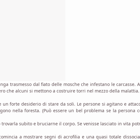
nga trasmesso dal fiato delle mosche che infestano le carcasse. Al
vero che alcuni si mettono a costruire torri nel mezzo della malattia
 un forte desiderio di stare da soli. Le persone si agitano e attac
ono nella foresta. (Può essere un bel problema se la persona co
trovarla subito e bruciarne il corpo. Se venisse lasciato in vita po
mincia a mostrare segni di acrofilia e una quasi totale dissoci