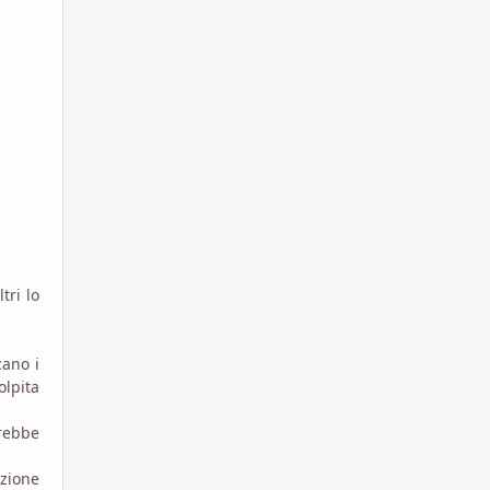
tri lo
.
cano i
lpita
trebbe
azione