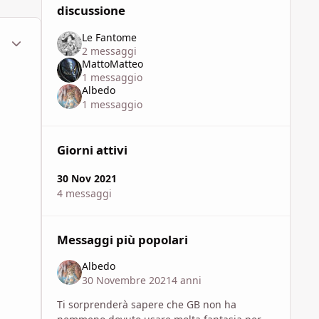
discussione
Le Fantome
ment_1782010
Statistiche Autore
2 messaggi
MattoMatteo
1 messaggio
Albedo
1 messaggio
Giorni attivi
30 Nov 2021
4 messaggi
Messaggi più popolari
Albedo
30 Novembre 2021
4 anni
Ti sorprenderà sapere che GB non ha