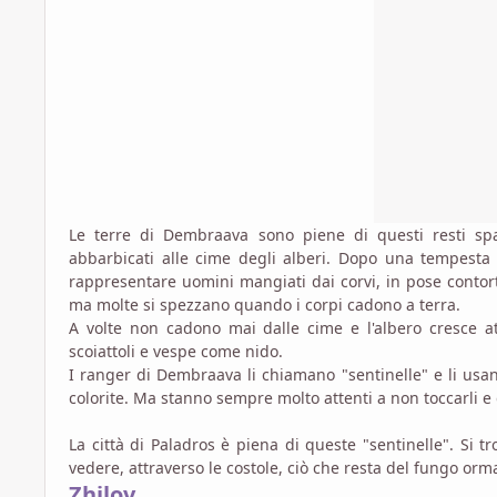
Le terre di Dembraava sono piene di questi resti spav
abbarbicati alle cime degli alberi. Dopo una tempesta l
rappresentare uomini mangiati dai corvi, in pose contort
ma molte si spezzano quando i corpi cadono a terra.
A volte non cadono mai dalle cime e l'albero cresce a
scoiattoli e vespe come nido.
I ranger di Dembraava li chiamano "sentinelle" e li usan
colorite. Ma stanno sempre molto attenti a non toccarli e 
La città di Paladros è piena di queste "sentinelle". Si tr
vedere, attraverso le costole, ciò che resta del fungo ormai
Zhilov