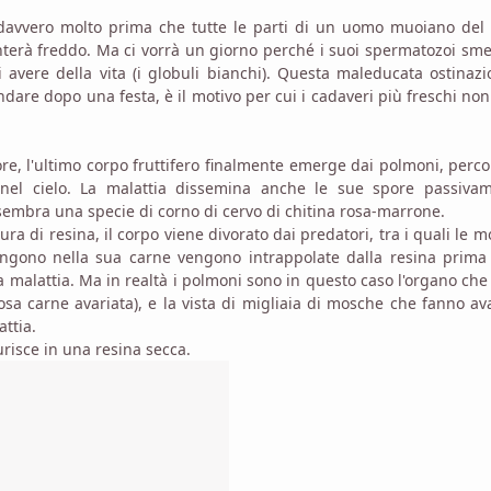
davvero molto prima che tutte le parti di un uomo muoiano del t
venterà freddo. Ma ci vorrà un giorno perché i suoi spermatozoi sm
 avere della vita (i globuli bianchi). Questa maleducata ostinaz
ndare dopo una festa, è il motivo per cui i cadaveri più freschi no
e, l'ultimo corpo fruttifero finalmente emerge dai polmoni, perco
el cielo. La malattia dissemina anche le sue spore passivam
o sembra una specie di corno di cervo di chitina rosa-marrone.
ra di resina, il corpo viene divorato dai predatori, tra i quali le 
gono nella sua carne vengono intrappolate dalla resina prima 
 malattia. Ma in realtà i polmoni sono in questo caso l'organo che
osa carne avariata), e la vista di migliaia di mosche che fanno av
attia.
durisce in una resina secca.