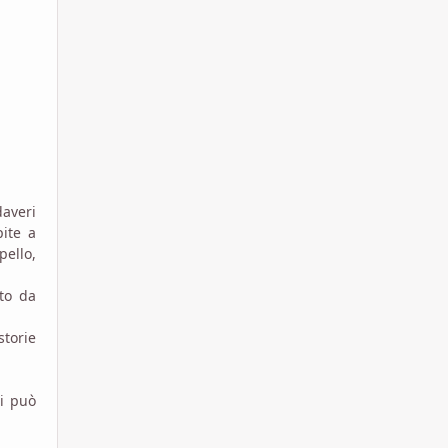
averi
pite a
pello,
to da
storie
Si può