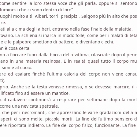
 come sentire la loro stessa voce che gli parla, oppure si sentono
i luminosi che ci sono dentro di loro".
uoghi molto alti. Alberi, torri, precipizi. Salgono più in alto che po
re.
 alla cima degli alberi, entrano nella fase finale della malattia.
rovano. La schiena si inarca in modo folle, come per i malati di tet
 sole e le palpebre smettono di battere, e diventano ciechi.
n è cosa certa.
o a fioccare fuori dalla bocca della vittima, rilasciate dopo il peri
ano in una materia resinosa. E in realtà quasi tutto il corpo m
simile al cuoio.
are ed esalare finché l'ultima caloria del corpo non viene con
ti).
prio. Anche se la testa venisse rimossa, o se dovesse marcire, il
ificato fino ad essere un mantice.
o, il cadavere continuerà a respirare per settimane dopo la mor
 come una nevicata spettrale.
i che per i necromanti, che apprezzano le varie gradazioni della 
perti ci sono molte, piccole morti. La fine dell'ultimo pensiero 
e riportata indietro. La fine del corpo fisico, funzionante. La fine