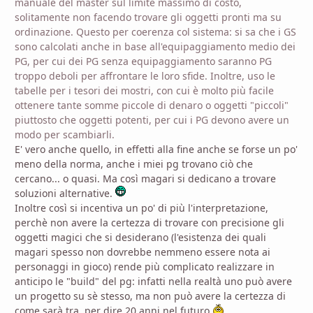
manuale del master sul limite massimo di costo,
solitamente non facendo trovare gli oggetti pronti ma su
ordinazione. Questo per coerenza col sistema: si sa che i GS
sono calcolati anche in base all'equipaggiamento medio dei
PG, per cui dei PG senza equipaggiamento saranno PG
troppo deboli per affrontare le loro sfide. Inoltre, uso le
tabelle per i tesori dei mostri, con cui è molto più facile
ottenere tante somme piccole di denaro o oggetti "piccoli"
piuttosto che oggetti potenti, per cui i PG devono avere un
modo per scambiarli.
E' vero anche quello, in effetti alla fine anche se forse un po'
meno della norma, anche i miei pg trovano ciò che
cercano... o quasi. Ma così magari si dedicano a trovare
soluzioni alternative.
Inoltre così si incentiva un po' di più l'interpretazione,
perchè non avere la certezza di trovare con precisione gli
oggetti magici che si desiderano (l'esistenza dei quali
magari spesso non dovrebbe nemmeno essere nota ai
personaggi in gioco) rende più complicato realizzare in
anticipo le "build" del pg: infatti nella realtà uno può avere
un progetto su sè stesso, ma non può avere la certezza di
come sarà tra, per dire 20 anni nel futuro.