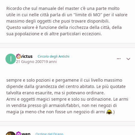
Ricordo che sul manuale del master c'è una parte molto
utile in cui nelle città parla di un "limite di MO" per il valore
massimo degli oggetti che puoi trovare disponibili.
Questo valore è funzione della ricchezza della città, della
sua popolazione e di altre particolari eccezioni.
Invictus
comment_
Stati
Circolo degli Antichi
21 Giugno 2007
19 anni
sempre e solo pozioni e pergamene il cui livello massimo
dipende dalla grandezza del centro abitato. Le più quotate
talvolta erano esaurite, ma si potevano ordinare.
Armi e oggetti magici sempre e solo su ordinazione. Le armi
in vendita presso gli armaioli/fabbri, non nei negozi di
magia (a meno che non fosse un negozio di armi
)
Hewen
comment_
Stati
Ordine del Drago