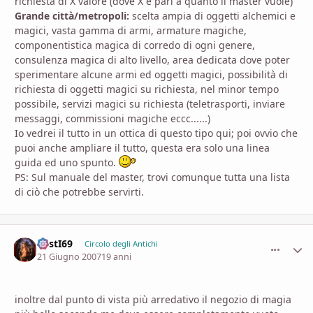
richiesta di X valore (dove X è pari a quanto il master vuole)
Grande città/metropoli:
scelta ampia di oggetti alchemici e
magici, vasta gamma di armi, armature magiche,
componentistica magica di corredo di ogni genere,
consulenza magica di alto livello, area dedicata dove poter
sperimentare alcune armi ed oggetti magici, possibilità di
richiesta di oggetti magici su richiesta, nel minor tempo
possibile, servizi magici su richiesta (teletrasporti, inviare
messaggi, commissioni magiche eccc......)
Io vedrei il tutto in un ottica di questo tipo qui; poi ovvio che
puoi anche ampliare il tutto, questa era solo una linea
guida ed uno spunto.
PS: Sul manuale del master, trovi comunque tutta una lista
di ciò che potrebbe servirti.
C4stI69
comment_
Stati
Circolo degli Antichi
21 Giugno 2007
19 anni
inoltre dal punto di vista più arredativo il negozio di magia