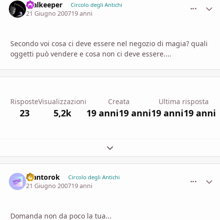
realkeeper
comment_
Stati
Circolo degli Antichi
21 Giugno 2007
19 anni
Secondo voi cosa ci deve essere nel negozio di magia? quali
oggetti può vendere e cosa non ci deve essere....
Risposte
Visualizzazioni
Creata
Ultima risposta
23
5,2k
19 anni
19 anni
19 anni
19 anni
Espandi panoramica del topic
Mantorok
comment_
Stati
Circolo degli Antichi
21 Giugno 2007
19 anni
Domanda non da poco la tua...