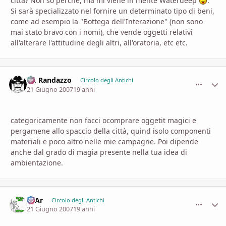
città? Non so perchè, ma mi viene in mente Waterdeep
.
Si sarà specializzato nel fornire un determinato tipo di beni,
come ad esempio la "Bottega dell'Interazione" (non sono
mai stato bravo con i nomi), che vende oggetti relativi
all'alterare l'attitudine degli altri, all'oratoria, etc etc.
Dr. Randazzo
comment_
Stati
Circolo degli Antichi
21 Giugno 2007
19 anni
categoricamente non facci ocomprare oggetit magici e
pergamene allo spaccio della città, quind isolo componenti
materiali e poco altro nelle mie campagne. Poi dipende
anche dal grado di magia presente nella tua idea di
ambientazione.
FeAr
comment_
Stati
Circolo degli Antichi
21 Giugno 2007
19 anni