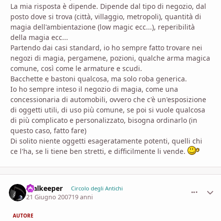
La mia risposta è dipende. Dipende dal tipo di negozio, dal
posto dove si trova (città, villaggio, metropoli), quantità di
magia dell'ambientazione (low magic ecc...), reperibilità
della magia ecc...
Partendo dai casi standard, io ho sempre fatto trovare nei
negozi di magia, pergamene, pozioni, qualche arma magica
comune, così come le armature e scudi.
Bacchette e bastoni qualcosa, ma solo roba generica.
Io ho sempre inteso il negozio di magia, come una
concessionaria di automobili, ovvero che c'è un'esposizione
di oggetti utili, di uso più comune, se poi si vuole qualcosa
di più complicato e personalizzato, bisogna ordinarlo (in
questo caso, fatto fare)
Di solito niente oggetti esageratamente potenti, quelli chi
ce l'ha, se li tiene ben stretti, e difficilmente li vende.
realkeeper
comment_
Stati
Circolo degli Antichi
21 Giugno 2007
19 anni
AUTORE