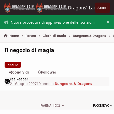
Vai al contenuto
Dragons´ Lair
Accedi
Nuova procedura di approvazione delle iscrizioni
Nas
Home
Forum
Giochi di Ruolo
Dungeons & Dragons
Il negozio di magia
dnd 3e
Condividi
Follower
realkeeper
21 Giugno 2007
19 anni
in
Dungeons & Dragons
U
PAGINA 1 DI 2
SUCCESSIVO