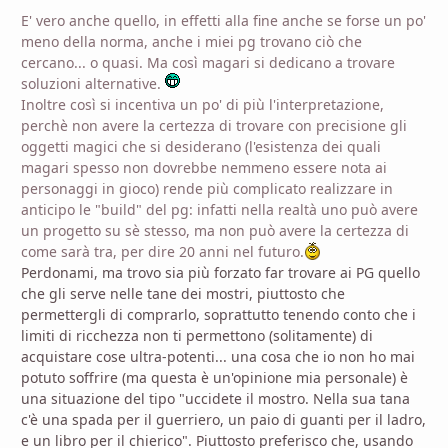
E' vero anche quello, in effetti alla fine anche se forse un po'
meno della norma, anche i miei pg trovano ciò che
cercano... o quasi. Ma così magari si dedicano a trovare
soluzioni alternative.
Inoltre così si incentiva un po' di più l'interpretazione,
perchè non avere la certezza di trovare con precisione gli
oggetti magici che si desiderano (l'esistenza dei quali
magari spesso non dovrebbe nemmeno essere nota ai
personaggi in gioco) rende più complicato realizzare in
anticipo le "build" del pg: infatti nella realtà uno può avere
un progetto su sè stesso, ma non può avere la certezza di
come sarà tra, per dire 20 anni nel futuro.
Perdonami, ma trovo sia più forzato far trovare ai PG quello
che gli serve nelle tane dei mostri, piuttosto che
permettergli di comprarlo, soprattutto tenendo conto che i
limiti di ricchezza non ti permettono (solitamente) di
acquistare cose ultra-potenti... una cosa che io non ho mai
potuto soffrire (ma questa è un'opinione mia personale) è
una situazione del tipo "uccidete il mostro. Nella sua tana
c'è una spada per il guerriero, un paio di guanti per il ladro,
e un libro per il chierico". Piuttosto preferisco che, usando