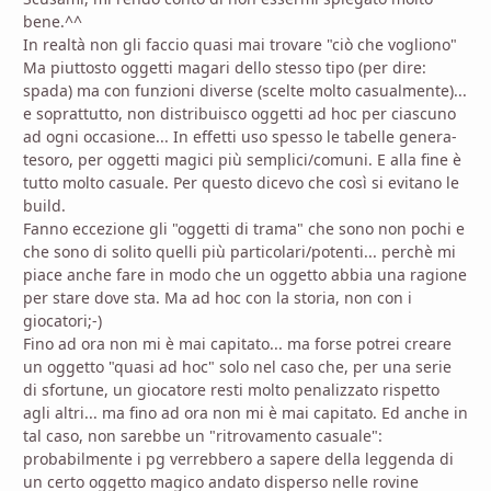
bene.^^
In realtà non gli faccio quasi mai trovare "ciò che vogliono"
Ma piuttosto oggetti magari dello stesso tipo (per dire:
spada) ma con funzioni diverse (scelte molto casualmente)...
e soprattutto, non distribuisco oggetti ad hoc per ciascuno
ad ogni occasione... In effetti uso spesso le tabelle genera-
tesoro, per oggetti magici più semplici/comuni. E alla fine è
tutto molto casuale. Per questo dicevo che così si evitano le
build.
Fanno eccezione gli "oggetti di trama" che sono non pochi e
che sono di solito quelli più particolari/potenti... perchè mi
piace anche fare in modo che un oggetto abbia una ragione
per stare dove sta. Ma ad hoc con la storia, non con i
giocatori;-)
Fino ad ora non mi è mai capitato... ma forse potrei creare
un oggetto "quasi ad hoc" solo nel caso che, per una serie
di sfortune, un giocatore resti molto penalizzato rispetto
agli altri... ma fino ad ora non mi è mai capitato. Ed anche in
tal caso, non sarebbe un "ritrovamento casuale":
probabilmente i pg verrebbero a sapere della leggenda di
un certo oggetto magico andato disperso nelle rovine