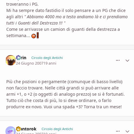
troveranno i PG.
Mi ha sempre dato fastidio il solo pensare a un PG che dice
agli altri
" Abbiamo 4000 mo a testa andiamo là e ci prendiamo
tutti i Guanti dell Destrezza !!! "
Come se arrivasse un camion di guanti della destrezza a
settimana...
Larin
comment_
Stati
Circolo degli Antichi
24 Giugno 2007
19 anni
Più che pozioni o pergamente (comunque di basso livello)
non faccio trovare. Nelle città grandi si può arrivare alle
armi +1, o +2 (o oggetti di analogo prezzo) se si è fortunati.
Tutto ciò che costa di più, lo si deve ordinare, o farlo
produrre ex-novo. Vuoi una spada +3? Torna tra un mese!
Mantorok
comment_
Stati
Circolo degli Antichi