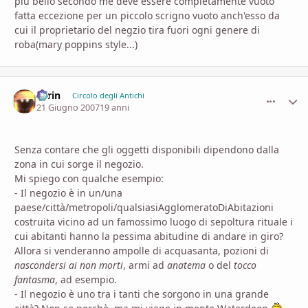
più bello secondo me deve essere completamente vuoto
fatta eccezione per un piccolo scrigno vuoto anch'esso da
cui il proprietario del negzio tira fuori ogni genere di
roba(mary poppins style...)
Larin
comment_
Stati
Circolo degli Antichi
21 Giugno 2007
19 anni
Senza contare che gli oggetti disponibili dipendono dalla
zona in cui sorge il negozio.
Mi spiego con qualche esempio:
- Il negozio è in un/una
paese/città/metropoli/qualsiasiAgglomeratoDiAbitazioni
costruita vicino ad un famossimo luogo di sepoltura rituale i
cui abitanti hanno la pessima abitudine di andare in giro?
Allora si venderanno ampolle di acquasanta, pozioni di
nascondersi ai non morti
, armi ad
anatema
o del
tocco
fantasma
, ad esempio.
- Il negozio è uno tra i tanti che sorgono in una grande