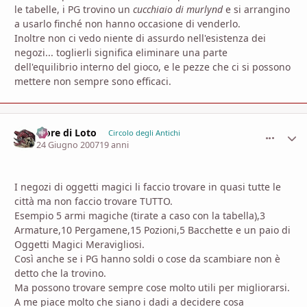
le tabelle, i PG trovino un
cucchiaio di murlynd
e si arrangino
a usarlo finché non hanno occasione di venderlo.
Inoltre non ci vedo niente di assurdo nell'esistenza dei
negozi... toglierli significa eliminare una parte
dell'equilibrio interno del gioco, e le pezze che ci si possono
mettere non sempre sono efficaci.
Fiore di Loto
comment_
Stati
Circolo degli Antichi
24 Giugno 2007
19 anni
I negozi di oggetti magici li faccio trovare in quasi tutte le
città ma non faccio trovare TUTTO.
Esempio 5 armi magiche (tirate a caso con la tabella),3
Armature,10 Pergamene,15 Pozioni,5 Bacchette e un paio di
Oggetti Magici Meravigliosi.
Così anche se i PG hanno soldi o cose da scambiare non è
detto che la trovino.
Ma possono trovare sempre cose molto utili per migliorarsi.
A me piace molto che siano i dadi a decidere cosa