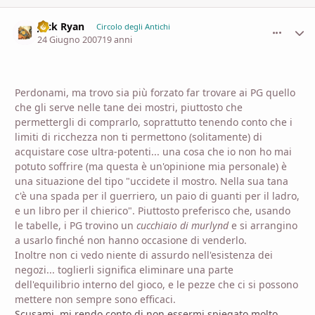
Jack Ryan
comment_
Stati
Circolo degli Antichi
24 Giugno 2007
19 anni
Perdonami, ma trovo sia più forzato far trovare ai PG quello
che gli serve nelle tane dei mostri, piuttosto che
permettergli di comprarlo, soprattutto tenendo conto che i
limiti di ricchezza non ti permettono (solitamente) di
acquistare cose ultra-potenti... una cosa che io non ho mai
potuto soffrire (ma questa è un'opinione mia personale) è
una situazione del tipo "uccidete il mostro. Nella sua tana
c'è una spada per il guerriero, un paio di guanti per il ladro,
e un libro per il chierico". Piuttosto preferisco che, usando
le tabelle, i PG trovino un
cucchiaio di murlynd
e si arrangino
a usarlo finché non hanno occasione di venderlo.
Inoltre non ci vedo niente di assurdo nell'esistenza dei
negozi... toglierli significa eliminare una parte
dell'equilibrio interno del gioco, e le pezze che ci si possono
mettere non sempre sono efficaci.
Scusami, mi rendo conto di non essermi spiegato molto