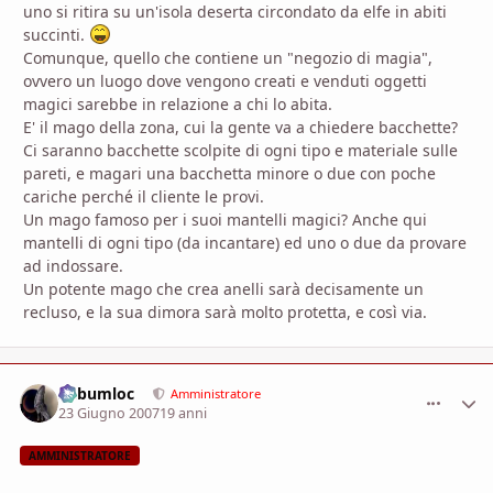
uno si ritira su un'isola deserta circondato da elfe in abiti
succinti.
Comunque, quello che contiene un "negozio di magia",
ovvero un luogo dove vengono creati e venduti oggetti
magici sarebbe in relazione a chi lo abita.
E' il mago della zona, cui la gente va a chiedere bacchette?
Ci saranno bacchette scolpite di ogni tipo e materiale sulle
pareti, e magari una bacchetta minore o due con poche
cariche perché il cliente le provi.
Un mago famoso per i suoi mantelli magici? Anche qui
mantelli di ogni tipo (da incantare) ed uno o due da provare
ad indossare.
Un potente mago che crea anelli sarà decisamente un
recluso, e la sua dimora sarà molto protetta, e così via.
Subumloc
comment_
Stati
Amministratore
23 Giugno 2007
19 anni
AMMINISTRATORE