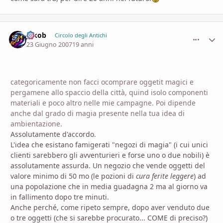
Jakob
comment_
Stati
Circolo degli Antichi
23 Giugno 2007
19 anni
categoricamente non facci ocomprare oggetit magici e
pergamene allo spaccio della città, quind isolo componenti
materiali e poco altro nelle mie campagne. Poi dipende
anche dal grado di magia presente nella tua idea di
ambientazione.
Assolutamente d'accordo.
L'idea che esistano famigerati "negozi di magia" (i cui unici
clienti sarebbero gli avventurieri e forse uno o due nobili) è
assolutamente assurda. Un negozio che vende oggetti del
valore minimo di 50 mo (le pozioni di
cura ferite leggere
) ad
una popolazione che in media guadagna 2 ma al giorno va
in fallimento dopo tre minuti.
Anche perché, come ripeto sempre, dopo aver venduto due
o tre oggetti (che si sarebbe procurato... COME di preciso?)