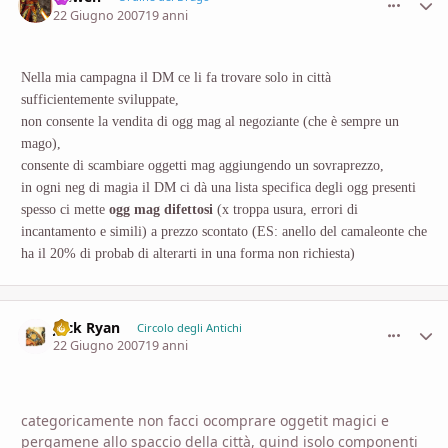
22 Giugno 2007
19 anni
Nella mia campagna il DM ce li fa trovare solo in città
sufficientemente sviluppate,
non consente la vendita di ogg mag al negoziante (che è sempre un
mago),
consente di scambiare oggetti mag aggiungendo un sovraprezzo,
in ogni neg di magia il DM ci dà una lista specifica degli ogg presenti
spesso ci mette
ogg mag difettosi
(x troppa usura, errori di
incantamento e simili) a prezzo scontato (ES: anello del camaleonte che
ha il 20% di probab di alterarti in una forma non richiesta)
Jack Ryan
comment_
Stati
Circolo degli Antichi
22 Giugno 2007
19 anni
categoricamente non facci ocomprare oggetit magici e
pergamene allo spaccio della città, quind isolo componenti