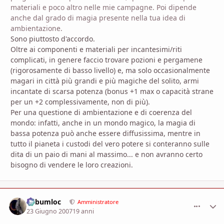
materiali e poco altro nelle mie campagne. Poi dipende
anche dal grado di magia presente nella tua idea di
ambientazione.
Sono piuttosto d'accordo.
Oltre ai componenti e materiali per incantesimi/riti
complicati, in genere faccio trovare pozioni e pergamene
(rigorosamente di basso livello) e, ma solo occasionalmente
magari in città più grandi e più magiche del solito, armi
incantate di scarsa potenza (bonus +1 max o capacità strane
per un +2 complessivamente, non di più).
Per una questione di ambientazione e di coerenza del
mondo: infatti, anche in un mondo magico, la magia di
bassa potenza può anche essere diffusissima, mentre in
tutto il pianeta i custodi del vero potere si conteranno sulle
dita di un paio di mani al massimo... e non avranno certo
bisogno di vendere le loro creazioni.
Subumloc
comment_
Stati
Amministratore
23 Giugno 2007
19 anni