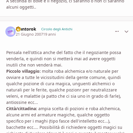
A seconda di dove è il negozio, ci saranno o non ci saranno
alcuni oggetti..
Mantorok
comment_
Stati
Circolo degli Antichi
21 Giugno 2007
19 anni
Pensala nell'ottica anche del fatto che il negoziante possa
venderla, e quindi non si metterà mai ad avere oggetti
inutili che non venderà mai.
Piccolo villaggio:
molta roba alchemica e/o naturale per
ovviare a tutte le vicissitudini della gente comune, quindi
qualche pozione di cura magica, unguenti alchemici o
naturali per le ferite, qualche pozionr per neutralizzare
veleni, e malattie (a patto che ci sia uno in grado di farle),
antiossine ecc...
Città/cittadina:
ampia scelta di pozioni e roba alchemica,
alcune armi ed armature magiche, qualche oggetto
specifico per i maghi (tipo fasce dell'intelletto ecc...),
bacchette ecc.... Possibilità di richiedere oggetti magici su