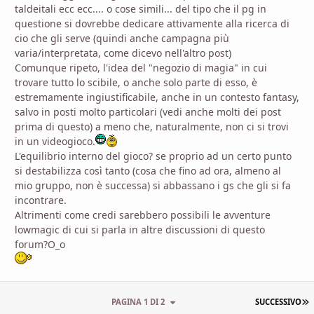
taldeitali ecc ecc.... o cose simili... del tipo che il pg in
questione si dovrebbe dedicare attivamente alla ricerca di
cio che gli serve (quindi anche campagna più
varia/interpretata, come dicevo nell'altro post)
Comunque ripeto, l'idea del "negozio di magia" in cui
trovare tutto lo scibile, o anche solo parte di esso, è
estremamente ingiustificabile, anche in un contesto fantasy,
salvo in posti molto particolari (vedi anche molti dei post
prima di questo) a meno che, naturalmente, non ci si trovi
in un videogioco.
L'equilibrio interno del gioco? se proprio ad un certo punto
si destabilizza così tanto (cosa che fino ad ora, almeno al
mio gruppo, non è successa) si abbassano i gs che gli si fa
incontrare.
Altrimenti come credi sarebbero possibili le avventure
lowmagic di cui si parla in altre discussioni di questo
forum?O_o
U
PAGINA 1 DI 2
SUCCESSIVO