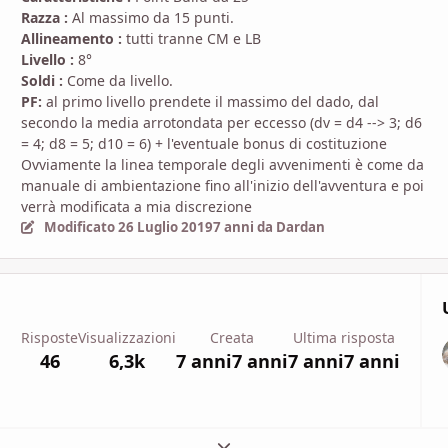
Razza :
Al massimo da 15 punti.
Allineamento :
tutti tranne CM e LB
Livello :
8°
Soldi :
Come da livello.
PF:
al primo livello prendete il massimo del dado, dal
secondo la media arrotondata per eccesso (dv = d4 --> 3; d6
= 4; d8 = 5; d10 = 6) + l'eventuale bonus di costituzione
Ovviamente la linea temporale degli avvenimenti è come da
manuale di ambientazione fino all'inizio dell'avventura e poi
verrà modificata a mia discrezione
Modificato
26 Luglio 2019
7 anni
da Dardan
Risposte
Visualizzazioni
Creata
Ultima risposta
46
6,3k
7 anni
7 anni
7 anni
7 anni
Espandi panoramica del topic