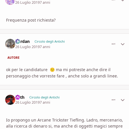
26 Luglio 2019
7 anni
Frequenza post richiesta?
Dardan
comment_
Stati
Circolo degli Antichi
26 Luglio 2019
7 anni
AUTORE
ok per le candidature
ma mi potreste anche dire il
🙂
personaggio che vorreste fare , anche solo a grandi linee.
Soth
comment_
Stati
Circolo degli Antichi
26 Luglio 2019
7 anni
Io propongo un Arcane Trickster Tiefling. Ladro, mercenario,
alla ricerca di denaro si, ma anche di oggetti magici sempre