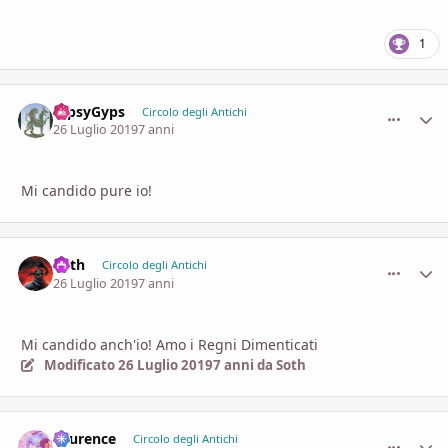
1
GipsyGyps
comment_
Stati
Circolo degli Antichi
26 Luglio 2019
7 anni
Mi candido pure io!
Soth
comment_
Stati
Circolo degli Antichi
26 Luglio 2019
7 anni
Mi candido anch'io! Amo i Regni Dimenticati
Modificato
26 Luglio 2019
7 anni
da Soth
Laurence
comment_
Stati
Circolo degli Antichi