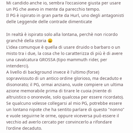
Mi candido anche io, sembra l'occasione giusta per usare
un PG che avevo in mente da parecchio tempo.
Il PG è ispirato in gran parte da Hurl, uno degli antagonisti
delle Leggende delle contrade dimenticate
In realtà è ispirato solo alla lontana, perchè non ricordo
granchè della storia
😄
L'idea comunque è quella di usare druido o barbaro o un
misto tra i due, la cosa che lo caratterizza di più è di avere
una cavalcatura GROSSA (tipo mammuth rider, per
intenderci).
A livello di background invece è l'ultimo (forse)
sopravvissuto di un antico ordine glorioso, ma decaduto e
disonorato; il PG, ormai anziano, vuole compiere un ultima
azione memorabile prima di tirare le cuoia (niente di
altruistico o onorevole, solo qualcosa per essere ricordato).
Se qualcuno volesse collegarsi al mio PG, potrebbe essere
un lontano nipote che ha sentito parlare di questo "nonno"
e vuole seguirne le orme, oppure viceversa può essere il
vecchio ad averlo cercato per convincerlo a rifondare
l'ordine decaduto.