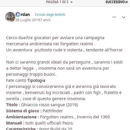
U
PAGINA 1 DI 3
SUCCESSIVO
Dardan
comment_
Stati
Circolo degli Antichi
26 Luglio 2019
7 anni
Cerco due/tre giocatori per avviare una campagna
mercenaria ambientata nei forgotten realms .
Un avventura piuttosto rude e violenta , tendente all'horror
.
Non ci saranno grandi ideali da perseguire , saranno i soldi
a dettar legge , insomma non sarà un avventura per
personaggi troppo buoni.
Fate conto
Tipologia
I personaggi si conosceranno già e avranno già lavorato
insieme , benvenuti bg incrociati , padri con figli , fratello e
sorella , cose di questo genere insomma.
Titolo :
Ghiaccio rosso sangue (2019)
Sistema di gioco :
Pathfinder
Ambientazione :
Forgotten realms , Inverno del 1369
Manuali :
tutti quelli ufficiali Paizo.
Caratteristiche :
Point Build da 25