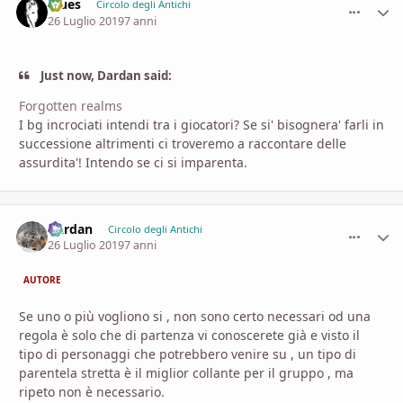
Blues
comment_
Stati
Circolo degli Antichi
26 Luglio 2019
7 anni
Just now, Dardan said:
Forgotten realms
I bg incrociati intendi tra i giocatori? Se si' bisognera' farli in
successione altrimenti ci troveremo a raccontare delle
assurdita'! Intendo se ci si imparenta.
Dardan
comment_
Stati
Circolo degli Antichi
26 Luglio 2019
7 anni
AUTORE
Se uno o più vogliono si , non sono certo necessari od una
regola è solo che di partenza vi conoscerete già e visto il
tipo di personaggi che potrebbero venire su , un tipo di
parentela stretta è il miglior collante per il gruppo , ma
ripeto non è necessario.