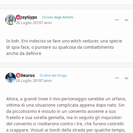
GipsyGyps
comment_
Stati
Circolo degli Antichi
26 Luglio 2019
7 anni
Io boh. Ero indeciso se fare uno witch seducer, una specie
di spia face, o puntare su qualcosa da combattimento
anche da definire
Kalieuros
comment_
Stati
Ordine del Drago
26 Luglio 2019
7 anni
Allora, a grandi linee il mio personaggio sarebbe un orfano,
vittima di una situazione complicata appena dopo nato. Sin
da piccolissimo è vissuto in un convento assieme a suo
fratello e sua sorella gemella, ma in seguito gli inquisitori
del convento si rivoltarono contro i tre, che furono costretti
a scappare. Vissuti ai bordi della strada per qualche tempo,