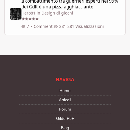
Il combattimento tra guerrieri esperti nel 99%
dei GdR è una pizza agghiacciante
Hero81
in
Design di giochi
7 Commenti
281 Visualizzazioni
NAVIGA
Home
Articoli
Forum
Gilde PbF
Blog