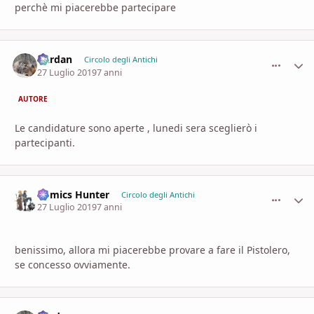
perchè mi piacerebbe partecipare
Dardan
comment_
Stati
Circolo degli Antichi
27 Luglio 2019
7 anni
AUTORE
Le candidature sono aperte , lunedi sera sceglierò i
partecipanti.
Comics Hunter
comment_
Stati
Circolo degli Antichi
27 Luglio 2019
7 anni
benissimo, allora mi piacerebbe provare a fare il Pistolero,
se concesso ovviamente.