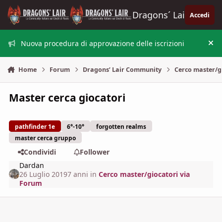
Vai al contenuto
Dragons´ Lair
Accedi
Nuova procedura di approvazione delle iscrizioni
Nas
Home
Forum
Dragons’ Lair Community
Cerco master/g
Master cerca giocatori
pathfinder 1e
6°-10°
forgotten realms
master cerca gruppo
Condividi
Follower
Dardan
26 Luglio 2019
7 anni
in
Cerco master/giocatori via
Forum