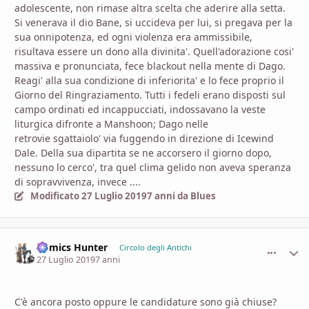
adolescente, non rimase altra scelta che aderire alla setta.
Si venerava il dio Bane, si uccideva per lui, si pregava per la
sua onnipotenza, ed ogni violenza era ammissibile,
risultava essere un dono alla divinita'. Quell'adorazione cosi'
massiva e pronunciata, fece blackout nella mente di Dago.
Reagi' alla sua condizione di inferiorita' e lo fece proprio il
Giorno del Ringraziamento. Tutti i fedeli erano disposti sul
campo ordinati ed incappucciati, indossavano la veste
liturgica difronte a Manshoon; Dago nelle
retrovie sgattaiolo' via fuggendo in direzione di Icewind
Dale. Della sua dipartita se ne accorsero il giorno dopo,
nessuno lo cerco', tra quel clima gelido non aveva speranza
di sopravvivenza, invece ....
Modificato
27 Luglio 2019
7 anni
da Blues
Comics Hunter
comment_
Stati
Circolo degli Antichi
27 Luglio 2019
7 anni
C'è ancora posto oppure le candidature sono già chiuse?