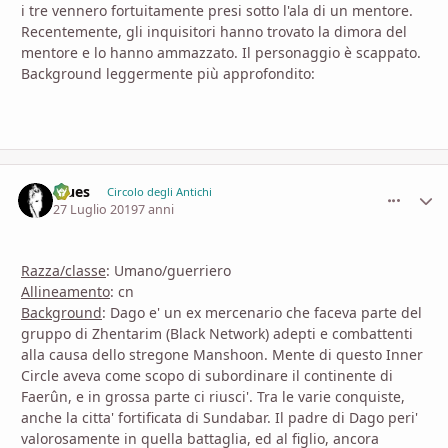
i tre vennero fortuitamente presi sotto l'ala di un mentore.
Recentemente, gli inquisitori hanno trovato la dimora del
mentore e lo hanno ammazzato. Il personaggio è scappato.
Background leggermente più approfondito:
Blues
comment_
Stati
Circolo degli Antichi
27 Luglio 2019
7 anni
Razza/classe
: Umano/guerriero
Allineamento
: cn
Background
: Dago e' un ex mercenario che faceva parte del
gruppo di Zhentarim (Black Network) adepti e combattenti
alla causa dello stregone Manshoon. Mente di questo Inner
Circle aveva come scopo di subordinare il continente di
Faerûn, e in grossa parte ci riusci'. Tra le varie conquiste,
anche la citta' fortificata di Sundabar. Il padre di Dago peri'
valorosamente in quella battaglia, ed al figlio, ancora