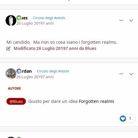
Blues
comment_
Stati
Circolo degli Antichi
26 Luglio 2019
7 anni
Mi candido. Ma non so cosa siano i forgotten realms.
Modificato
26 Luglio 2019
7 anni
da Blues
Dardan
comment_
Stati
Circolo degli Antichi
26 Luglio 2019
7 anni
AUTORE
Giusto per dare un idea
Forgotten realms
@Blues
1