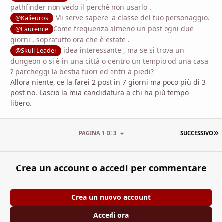
pathfinder non vedo il perchè non usarlo .
Mi serve sapere la classe del tuo personaggio.
@Kalieuros
Come frequenza almeno un post ogni due
@Laurence
giorni , sopratutto ora che è estate .
idea interessante , ma se si trova un
@Skull Leader
dungeon o si è in una città o dentro un tempio od una casa
? parcheggi la bestia fuori ed entri a piedi?
Allora niente, ce la farei 2 post in 7 giorni ma poco più di 3
post no. Lascio la mia candidatura a chi ha più tempo
libero.
U
PAGINA 1 DI 3
SUCCESSIVO
Crea un account o accedi per commentare
Crea un nuovo account
Accedi ora