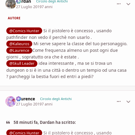
Dardan
comment_
Stati
Circolo degli Antichi
27 Luglio 2019
7 anni
AUTORE
Si il pistolero è concesso , usando
@Comics Hunter
pathfinder non vedo il perchè non usarlo .
Mi serve sapere la classe del tuo personaggio.
@Kalieuros
Come frequenza almeno un post ogni due
@Laurence
giorni , sopratutto ora che è estate .
idea interessante , ma se si trova un
@Skull Leader
dungeon o si è in una città o dentro un tempio od una casa
? parcheggi la bestia fuori ed entri a piedi?
Laurence
comment_
Stati
Circolo degli Antichi
27 Luglio 2019
7 anni
58 minuti fa, Dardan ha scritto:
Si il pistolero è concesso , usando
@Comics Hunter