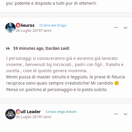
piu' potente e disposto a tutti pur di ottenerli.
Kalieuros
comment_
Stati
Ordine del Drago
26 Luglio 2019
7 anni
59 minutes ago, Dardan said:
I personaggi si conosceranno già e avranno già lavorato
insieme , benvenuti bg incrociati , padri con figli , fratello e
sorella , cose di questo genere insomma.
Mmm puzza di master istruito e leggiuto, le prese di fiducia
reciproca sono quasi sempre irrealistiche! Mi candido
🙂
Penso un pochino al personaggio e lo posto subito.
Skull Leader
comment_
Stati
Circolo degli Antichi
26 Luglio 2019
7 anni