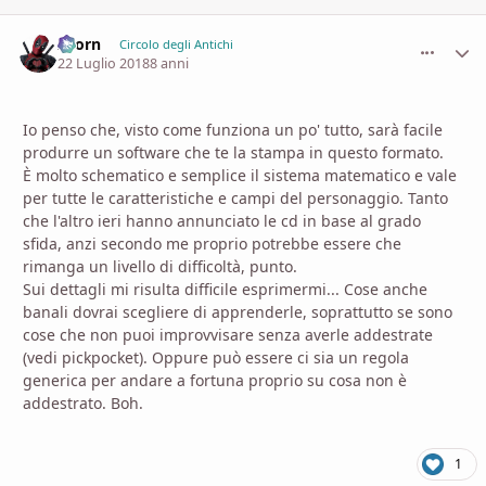
Zaorn
comment_
Stati
Circolo degli Antichi
22 Luglio 2018
8 anni
Io penso che, visto come funziona un po' tutto, sarà facile
produrre un software che te la stampa in questo formato.
È molto schematico e semplice il sistema matematico e vale
per tutte le caratteristiche e campi del personaggio. Tanto
che l'altro ieri hanno annunciato le cd in base al grado
sfida, anzi secondo me proprio potrebbe essere che
rimanga un livello di difficoltà, punto.
Sui dettagli mi risulta difficile esprimermi... Cose anche
banali dovrai scegliere di apprenderle, soprattutto se sono
cose che non puoi improvvisare senza averle addestrate
(vedi pickpocket). Oppure può essere ci sia un regola
generica per andare a fortuna proprio su cosa non è
addestrato. Boh.
1