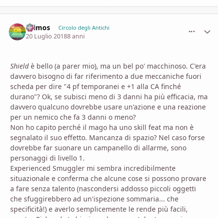
Drimos
comment_
Stati
Circolo degli Antichi
20 Luglio 2018
8 anni
Shield
è bello (a parer mio), ma un bel po' macchinoso. C'era
davvero bisogno di far riferimento a due meccaniche fuori
scheda per dire "4 pf temporanei e +1 alla CA finché
durano"? Ok, se subisci meno di 3 danni ha più efficacia, ma
davvero qualcuno dovrebbe usare un'azione e una reazione
per un nemico che fa 3 danni o meno?
Non ho capito perché il mago ha uno skill feat ma non è
segnalato il suo effetto. Mancanza di spazio? Nel caso forse
dovrebbe far suonare un campanello di allarme, sono
personaggi di livello 1.
Experienced Smuggler mi sembra incredibilmente
situazionale e conferma che alcune cose si possono provare
a fare senza talento (nascondersi addosso piccoli oggetti
che sfuggirebbero ad un'ispezione sommaria... che
specificità!) e averlo semplicemente le rende più facili,