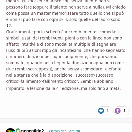
mentre Pickpocket chiarisce che senza talento non si
possono fare (oppure il talento non serve a nulla). Mi chiedo
come possa un master memorizzare tutto quello che si può
e non si può fare con ogni skill, solo quelle del ladro sono
12.
Graficamente poi la scheda è incredibilmente scomoda: i
simboli usati dei rombi vuoti, pieni o con le linee non sono
affatto intuitivi e ci sono modalità multiple di segnalare
l'uso di più azioni (tipo gli incantesimi, che hanno segnalato
il numero di azioni per ogni componente, che poi vanno
sommate, quando nella legenda due azioni appaiono come
due rombi sovrapposti), anche senza scomodare l'elefante
nella stanza che è la disposizione "successo>successo
critico>fallimento>fallimento critico". Sembra abbiano
a
imparato la lezione dalla 4
edizione, ma solo fino a metà.
1
1
Ermenegildo2
comment_
Stati
Circolo degli Antichi