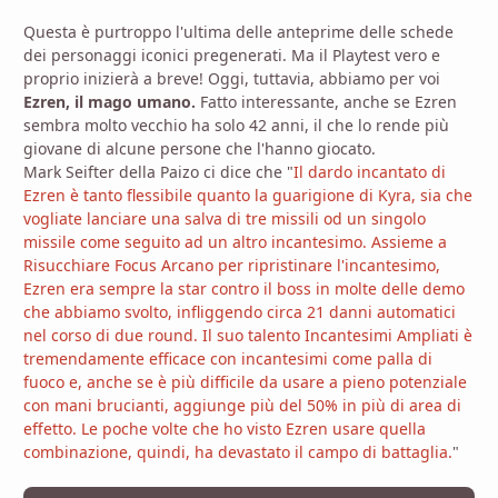
Questa è purtroppo l'ultima delle anteprime delle schede
dei personaggi iconici pregenerati. Ma il Playtest vero e
proprio inizierà a breve! Oggi, tuttavia, abbiamo per voi
Ezren, il mago umano.
Fatto interessante, anche se Ezren
sembra molto vecchio ha solo 42 anni, il che lo rende più
giovane di alcune persone che l'hanno giocato.
Mark Seifter della Paizo ci dice che "
Il dardo incantato di
Ezren è tanto flessibile quanto la guarigione di Kyra, sia che
vogliate lanciare una salva di tre missili od un singolo
missile come seguito ad un altro incantesimo. Assieme a
Risucchiare Focus Arcano per ripristinare l'incantesimo,
Ezren era sempre la star contro il boss in molte delle demo
che abbiamo svolto, infliggendo circa 21 danni automatici
nel corso di due round. Il suo talento Incantesimi Ampliati è
tremendamente efficace con incantesimi come palla di
fuoco e, anche se è più difficile da usare a pieno potenziale
con mani brucianti, aggiunge più del 50% in più di area di
effetto. Le poche volte che ho visto Ezren usare quella
combinazione, quindi, ha devastato il campo di battaglia.
"