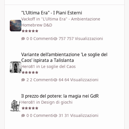
"L'Ultima Era" - I Piani Esterni
"L'Ultima Era" - I Piani Esterni
Vackoff
in
"L'Ultima Era" - Ambientazione
Homebrew D&D
0 Commenti
757 Visualizzazioni
Variante dell'ambientazione 'Le soglie del Caos' ispirata a Talisla
Variante dell'ambientazione 'Le soglie del
Caos' ispirata a Talislanta
Hero81
in
Le soglie del Caos
2 Commenti
64 Visualizzazioni
Il prezzo del potere: la magia nei GdR
Il prezzo del potere: la magia nei GdR
Hero81
in
Design di giochi
0 Commenti
31 Visualizzazioni
LE SOGLIE DEL CAOS