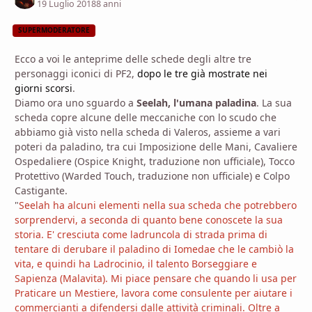
19 Luglio 2018
8 anni
SUPERMODERATORE
Ecco a voi le anteprime delle schede degli altre tre
personaggi iconici di PF2,
dopo le tre già mostrate nei
giorni scorsi
.
Diamo ora uno sguardo a
Seelah, l'umana paladina
. La sua
scheda copre alcune delle meccaniche con lo scudo che
abbiamo già visto nella scheda di Valeros, assieme a vari
poteri da paladino, tra cui Imposizione delle Mani, Cavaliere
Ospedaliere (Ospice Knight, traduzione non ufficiale), Tocco
Protettivo (Warded Touch, traduzione non ufficiale) e Colpo
Castigante.
"
Seelah ha alcuni elementi nella sua scheda che potrebbero
sorprendervi, a seconda di quanto bene conoscete la sua
storia. E' cresciuta come ladruncola di strada prima di
tentare di derubare il paladino di Iomedae che le cambiò la
vita, e quindi ha Ladrocinio, il talento Borseggiare e
Sapienza (Malavita). Mi piace pensare che quando li usa per
Praticare un Mestiere, lavora come consulente per aiutare i
commercianti a difendersi dalle attività criminali. Oltre a