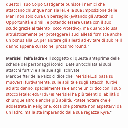
questo il suo Colpo Castigante punisce i nemici che
attaccano chiunque non sia lei, e la sua Imposizione delle
Mani non solo cura un bersaglio (evitando gli Attacchi di
Opportunità e simili, e potendo essere usata con il suo
scudo grazie al talento Tocco Protetivo), ma quando lo usa
altruisticamente per proteggere i suoi alleati fornisce anche
un bonus alla CA per aiutare gli alleati ad evitare di subire il
danno appena curato nel prossimo round
."
Merisiel, l'elfa ladra
è il soggetto di questa anteprima delle
schede dei personaggi iconici. Date un'occhiata ai suoi
attacchi furtivi e alle sue agili schivate!
Mark Seifter della Paizo ci dice che "
Merisiel...si basa sul
muoversi furtivamente, sulle abilità e sugli attacchi furtivi
ad alto danno, specialmente se è anche un critico con il suo
stocco letale: 4d6+1d8+8! Merisiel ha più talenti di abilità di
chiunque altro e anche più abilità. Potete notare che è
addestrata in Religione, cosa che potreste non aspettarvi da
un ladro, ma la sta imparando dalla sua ragazza Kyra.
"