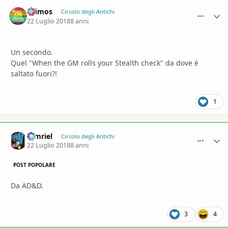
Drimos
comment_
Stati
Circolo degli Antichi
22 Luglio 2018
8 anni
Un secondo.
Quel "When the GM rolls your Stealth check" da dove è
saltato fuori?!
1
tamriel
comment_
Stati
Circolo degli Antichi
22 Luglio 2018
8 anni
POST POPOLARE
Da AD&D.
3
4