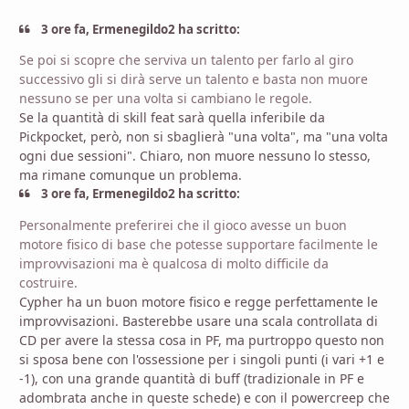
3 ore fa, Ermenegildo2 ha scritto:
Se
poi si scopre che serviva un talento per farlo al giro
successivo gli si dirà serve un talento e basta non muore
nessuno se per una volta si cambiano le regol
e
.
Se la quantità di skill feat sarà quella inferibile da
Pickpocket, però, non si sbaglierà "una volta", ma "una volta
ogni due sessioni". Chiaro, non muore nessuno lo stesso,
ma rimane comunque un problema.
3 ore fa, Ermenegildo2 ha scritto:
Personalmente
preferirei che il gioco avesse un
buon
motore fisico di base che potesse supportare facilm
ente le
improvvisazioni ma è qualcosa di molto difficile da
costruire.
Cypher ha un buon motore fisico e regge perfettamente le
improvvisazioni. Basterebbe usare una scala controllata di
CD per avere la stessa cosa in PF, ma purtroppo questo non
si sposa bene con l'ossessione per i singoli punti (i vari +1 e
-1), con una grande quantità di buff (tradizionale in PF e
adombrata anche in queste schede) e con il powercreep che