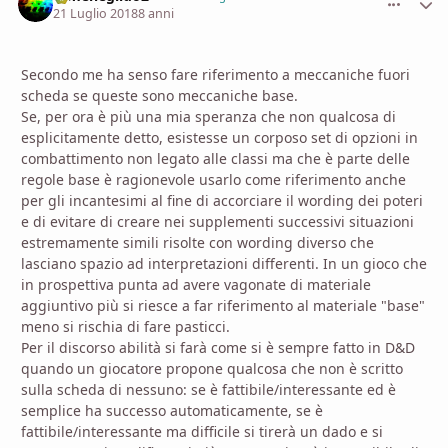
21 Luglio 2018
8 anni
Secondo me ha senso fare riferimento a meccaniche fuori
scheda se queste sono meccaniche base.
Se, per ora è più una mia speranza che non qualcosa di
esplicitamente detto, esistesse un corposo set di opzioni in
combattimento non legato alle classi ma che è parte delle
regole base è ragionevole usarlo come riferimento anche
per gli incantesimi al fine di accorciare il wording dei poteri
e di evitare di creare nei supplementi successivi situazioni
estremamente simili risolte con wording diverso che
lasciano spazio ad interpretazioni differenti. In un gioco che
in prospettiva punta ad avere vagonate di materiale
aggiuntivo più si riesce a far riferimento al materiale "base"
meno si rischia di fare pasticci.
Per il discorso abilità si farà come si è sempre fatto in D&D
quando un giocatore propone qualcosa che non è scritto
sulla scheda di nessuno: se è fattibile/interessante ed è
semplice ha successo automaticamente, se è
fattibile/interessante ma difficile si tirerà un dado e si