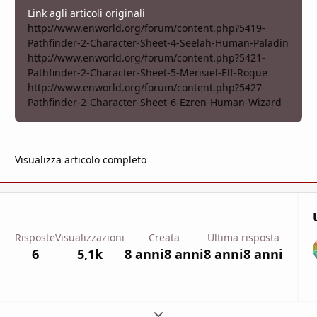
Link agli articoli originali
http://www.enworld.org/forum/content.php?5419-
Pathfinder-2-Character-Sheet-4-Seelah-Human-Paladin
http://www.enworld.org/forum/content.php?5421-
Pathfinder-2-Character-Sheet-5-Merisiel-Elf-Rogue
http://www.enworld.org/forum/content.php?5427-
Pathfinder-2-Character-Sheet-6-Ezren-Human-Wizard
Visualizza articolo completo
Risposte
Visualizzazioni
Creata
Ultima risposta
6
5,1k
8 anni
8 anni
8 anni
8 anni
Espandi panoramica del topic