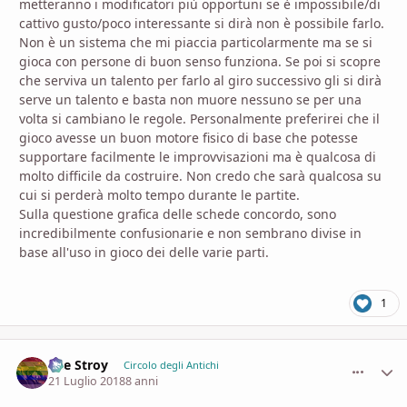
metteranno i modificatori più opportuni se è impossibile/di
cattivo gusto/poco interessante si dirà non è possibile farlo.
Non è un sistema che mi piaccia particolarmente ma se si
gioca con persone di buon senso funziona. Se poi si scopre
che serviva un talento per farlo al giro successivo gli si dirà
serve un talento e basta non muore nessuno se per una
volta si cambiano le regole. Personalmente preferirei che il
gioco avesse un buon motore fisico di base che potesse
supportare facilmente le improvvisazioni ma è qualcosa di
molto difficile da costruire. Non credo che sarà qualcosa su
cui si perderà molto tempo durante le partite.
Sulla questione grafica delle schede concordo, sono
incredibilmente confusionarie e non sembrano divise in
base all'uso in gioco dei delle varie parti.
1
The Stroy
comment_
Stati
Circolo degli Antichi
21 Luglio 2018
8 anni