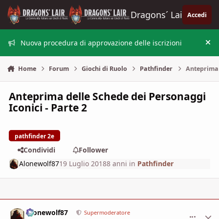
Vai al contenuto
Dragons´ Lair
Accedi
Nuova procedura di approvazione delle iscrizioni
Nas
Home
Forum
Giochi di Ruolo
Pathfinder
Anteprima d
Anteprima delle Schede dei Personaggi
Iconici - Parte 2
pathfinder 2e
Condividi
Follower
Alonewolf87
19 Luglio 2018
8 anni
in
Pathfinder
Alonewolf87
comment_
Stati
Supermoderatore