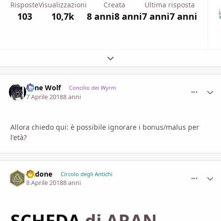
Risposte
Visualizzazioni
Creata
Ultima risposta
103
10,7k
8 anni
8 anni
7 anni
7 anni
Espandi panoramica del topic
Lone Wolf
comment_
Stati
Concilio dei Wyrm
7 Aprile 2018
8 anni
Allora chiedo qui: è possibile ignorare i bonus/malus per
l'età?
Dadone
comment_
Stati
Circolo degli Antichi
8 Aprile 2018
8 anni
SCHEDA
di ARAN