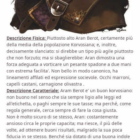
Descrizione Fisica:
Piuttosto alto Aran Berot, certamente più
della media della popolazione Korvosiana; e, inoltre,
decisamente slanciato: si direbbe un tipo più agile piuttosto
che non forzuto; ma si sbaglierebbe: Aran dimostra una
forza adeguata a vorticare un pesante spadone a due mani
con estrema facilita'. Non bello in modo canonico, ha
lineamenti affilati ed espressione socievole. Occhi marroni,
capelli castani, carnagione olivastra .
Descrizione Caratteriale:
Aram Berot e' un buon korvosiano:
non buono nel senso che sia sempre ligio alle leggi ed
all'etichetta, o paghi sempre le sue tasse; ma perché, come
regola generale, cerca sempre di fare la cosa giusta.
Non è molto sicuro di se stesso, Aran: costantemente
ansioso circa le proprie capacita; ma riesce, il più delle
volte, ad ottenere buoni risultati, malgrado la sua poca
fiducia in se stesso. Benché sia dotato di una buona indole