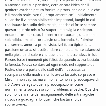
a Korvosa. Nel suo pensiero, c'era ancora l'idea che il
genitore avrebbe potuto fornire la protezione da quello che
è il mondo reale. Non fu, propriamente così. Inizialmente
sì.. anche li vi erano biblioteche importanti, luoghi in cui
continuare lo studio della magia, benchè ci fosse sempre
questo sguardo misto fra stupore meraviglia e sdegno.
Accadde così per caso, l'incontro con Laurane, una donna
splendida, amabile cordiale,in una locanda. Fu fulmine a
ciel sereno, amore a prima vista. Nel fuoco tipico della
passione umana, si lasciò andare completamente calandosi
nella gioia e nel calore che quella donna accendeva in lui.
Furono forse i momenti più felici, da quando aveva lasciato
la foresta. Poteva contare ad ogni modo nel supporto del
Padre, che era parte dello staff dell'ambasciata. La
scomparsa della madre, non lo aveva lasciato sorpreso e
Mirdinn non capiva, ma al momento non si preoccupava di
ciò. Aveva delegato quella preoccupazione, come
normalmente succedeva con i problemi, al padre. Qualche
soldino, derivante dall'insegnamento delle arti magiche
riusciva a guadagnarlo, quelli che bastavano per
sopravvivere..