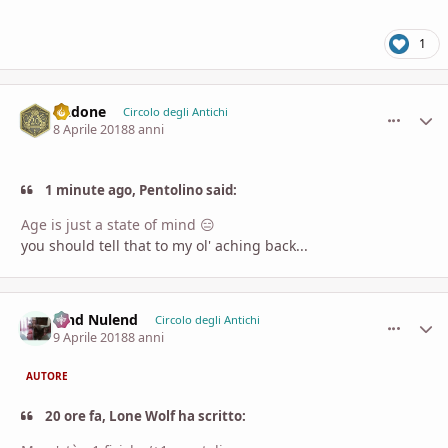
1
Dadone
comment_
Stati
Circolo degli Antichi
8 Aprile 2018
8 anni
1 minute ago, Pentolino said:
Age is just a state of mind 😑
you should tell that to my ol' aching back...
Vind Nulend
comment_
Stati
Circolo degli Antichi
9 Aprile 2018
8 anni
AUTORE
20 ore fa, Lone Wolf ha scritto: