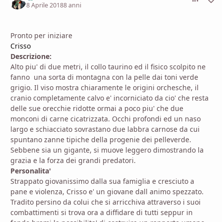
8 Aprile 2018
8 anni
Pronto per iniziare
Crisso
Descrizione:
Alto piu' di due metri, il collo taurino ed il fisico scolpito ne
fanno una sorta di montagna con la pelle dai toni verde
grigio. Il viso mostra chiaramente le origini orchesche, il
cranio completamente calvo e' incorniciato da cio' che resta
delle sue orecchie ridotte ormai a poco piu' che due
monconi di carne cicatrizzata. Occhi profondi ed un naso
largo e schiacciato sovrastano due labbra carnose da cui
spuntano zanne tipiche della progenie dei pelleverde.
Sebbene sia un gigante, si muove leggero dimostrando la
grazia e la forza dei grandi predatori.
Personalita'
Strappato giovanissimo dalla sua famiglia e cresciuto a
pane e violenza, Crisso e' un giovane dall animo spezzato.
Tradito persino da colui che si arricchiva attraverso i suoi
combattimenti si trova ora a diffidare di tutti seppur in