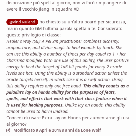
disposizione più spell al giorno, non vi farò rimpiangere di
avere il vecchio Jiang in squadra XD
ho chiesto su un'altra board per sicurezza,
@Vind Nulend
ma in quanto GM l'ultima parola spetta a te. Considerato
questo privilegio di classe:
Healer’s Way (Su): A Pei Zin practitioner combines alchemy,
acupuncture, and divine magic to heal wounds by touch. She
can use this ability a number of times per day equal to 1 + her
Charisma modifier. With one use of this ability, she uses positive
energy to heal the target of 1d6 hit points for every 2 oracle
levels she has. Using this ability is a standard action unless the
oracle targets herself, in which case it is a swift action. Using
this ability requires only one free hand.
This ability counts as a
paladin’s lay on hands ability for the purposes of feats,
spells, and effects that work with that class feature when it
is used for healing purposes.
Unlike lay on hands, this ability
cannot be used to harm undead.
Concedi di usare Extra Lay on Hands per aumentarne gli usi
al giorno?
Modificato
9 Aprile 2018
8 anni
da Lone Wolf