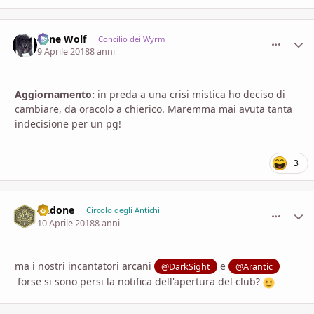
Lone Wolf
comment_
Stati
Concilio dei Wyrm
9 Aprile 2018
8 anni
Aggiornamento:
in preda a una crisi mistica ho deciso di
cambiare, da oracolo a chierico. Maremma mai avuta tanta
indecisione per un pg!
3
Dadone
comment_
Stati
Circolo degli Antichi
10 Aprile 2018
8 anni
ma i nostri incantatori arcani
e
@DarkSight
@Arantic
forse si sono persi la notifica dell'apertura del club?