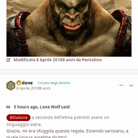
Modificato
8 Aprile 2018
8 anni
da Pentolino
Dadone
comment_
Stati
Circolo degli Antichi
8 Aprile 2018
8 anni
5 hours ago, Lone Wolf said:
a seconda dell'etnia potresti avere un
@Dadone
linguaggio extra.
Grazie, mi era sfuggita questa regola. Essendo varisiano, a
quale lingua avrebbe diritto?