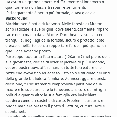
Ha avuto un grande amore e difficilmente si innamora o
quantomeno non lascia trasparire sentimenti.
L'atteggiamento è per lo più formale, quasi glaciale.
Background:
Mirddin non è natio di Korvosa. Nelle foreste di Mierani
sono radicate le sue origini, dove talentuosamente imparò
l'arte della magia dalla Madre, Dorotheal. La sua vita era
tranquilla, negli agi della foresta, sicuro e protetto, potè
crescere nell'arte, senza sopportare fardelli più grandi di
quelli che avrebbe potuto.
Purtroppo raggiunta l'età matura (120anni ?) nel pieno della
sua giovinezza, decise di voler esplorare di più il mondo,
vedere posti nuovi, affascinarsi di tutte le creature e le
razze che aveva fino ad adesso visto solo e studiato nei libri
della grande biblioteca familiare. Ad incoraggiare questa
decisione, fu sicuramente l'improvvisa sparizione della
madre e le sue cure, che lo tenevano al sicuro da intrighi
politici e quanto altro la sua famiglia era invischiata,
caddero come un castello di carte. Problemi, sussurri, e
buone maniere presero il posto di lettura, cultura, arte e
spontaneità.
La scelta più semplice, raggiungere il padre nell'ambasciata