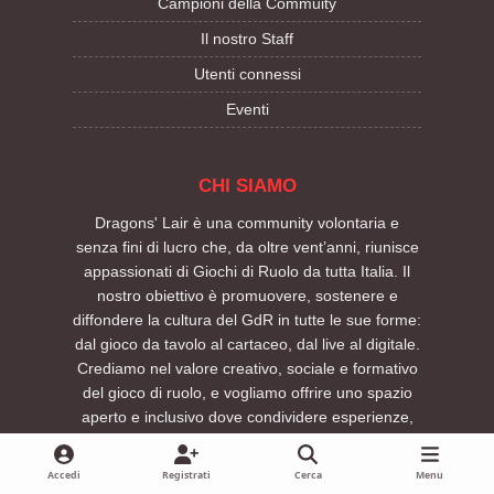
Campioni della Commuity
Il nostro Staff
Utenti connessi
Eventi
CHI SIAMO
Dragons' Lair è una community volontaria e
senza fini di lucro che, da oltre vent’anni, riunisce
appassionati di Giochi di Ruolo da tutta Italia. Il
nostro obiettivo è promuovere, sostenere e
diffondere la cultura del GdR in tutte le sue forme:
dal gioco da tavolo al cartaceo, dal live al digitale.
Crediamo nel valore creativo, sociale e formativo
del gioco di ruolo, e vogliamo offrire uno spazio
aperto e inclusivo dove condividere esperienze,
idee, regole, ambientazioni e avventure.
Se condividi questa passione e vuoi aiutarci a far
Accedi
Registrati
Cerca
Menu
crescere la community, registrati gratuitamente: