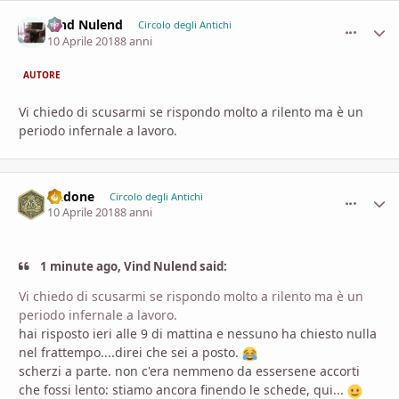
Vind Nulend
comment_
Stati
Circolo degli Antichi
10 Aprile 2018
8 anni
AUTORE
Vi chiedo di scusarmi se rispondo molto a rilento ma è un
periodo infernale a lavoro.
Dadone
comment_
Stati
Circolo degli Antichi
10 Aprile 2018
8 anni
1 minute ago, Vind Nulend said:
Vi chiedo di scusarmi se rispondo molto a rilento ma è un
periodo infernale a lavoro.
hai risposto ieri alle 9 di mattina e nessuno ha chiesto nulla
nel frattempo....direi che sei a posto.
scherzi a parte. non c'era nemmeno da essersene accorti
che fossi lento: stiamo ancora finendo le schede, qui...