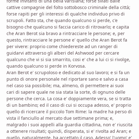
forme invitanti di una bella varisiana; forse sviati dalle
cattive compagnie del folto sottobosco criminale della città;
forse rapiti per gli interessi di qualche individuo privo di
scrupoli. Fatto sta, che quando qualcuno si perde, c'e
bisogno che qualcuno si faccia carico di ritrovarlo; e capita
che Aran Berot sia bravo a rintracciare le persone; e, per
questo, rintracciare le persone e' quello che Aran Berot fa
per vivere: proprio come chiedereste ad un ranger di
guidarvi attraverso gli alberi del Ashwood per cercare
qualcuno che vi si sia smarrito, cosi e' che a lui ci si rivolge,
quando qualcuno si perde in Korvosa.
Aran Berot e' scrupoloso e dedicato al suo lavoro; e si fa un
punto di onore personale nel riportare sano e salvo a casa
nel caso sia possibile; ma, almeno, di permettere ai suoi
cari di sapere quale ne sia stata la sorte, di ognuno delle
persone che cerca. La cosa e' doppiamente vera, se si tratta
di un bambino; ed il caso di cui si occupa adesso, e' proprio
quello di ricercare il piccolo Tom Rime: la madre ha perso di
vista il fanciullo al mercato due settimane prima; e,
malgrado i suoi appelli alla guardia cittadina, non e' riuscita
a ottenere risultati; quindi, disperata, si e' rivolta ad Aran; e
quello, naturalmente, ha accettato il caso. Adesso' l'uomo' e'