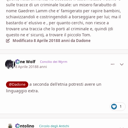
sulle tracce di un criminale locale: un misero farabutto di
nome Gaedren Lamm che e' famigerato per rapire bambini,
schiavizzandoli e costringendoli a borseggiare per lui; ma il
bastardo e' elusivo e , per quanto cerchi, non riesce a
trovare una traccia che lo porti al criminale e, quindi (di
questo ne e' sicuro), a trovare il piccolo Tom.
Modificato
8 Aprile 2018
8 anni
da Dadone
Lone Wolf
comment_
Stati
Concilio dei Wyrm
8 Aprile 2018
8 anni
a seconda dell'etnia potresti avere un
@Dadone
linguaggio extra.
1
Pentolino
comment_
Stati
Circolo degli Antichi