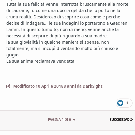
Tutta la sua felicità venne interrotta bruscamente alla morte
di Laurane, fu come una doccia gelida che lo porto nella
cruda realtà. Desideroso di scoprire cosa come e perchè
decise di indagare... le sue indagini lo portarono a Gaedren
Lamm. In questo tumulto, non di meno, venne anche la
necessità di scoprire di più riguardo a sua madre.
la sua giovialità in qualche maniera si spense, non
totalmente, ma si incupì diventando molto più chiuso e
grigio.
La sua anima reclamava Vendetta.
Modificato
10 Aprile 2018
8 anni
da DarkSight
1
U
PAGINA 1 DI 6
SUCCESSIVO