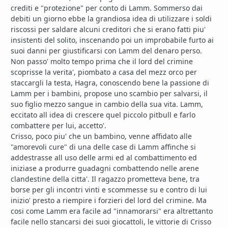
crediti e "protezione" per conto di Lamm. Sommerso dai
debiti un giorno ebbe la grandiosa idea di utilizzare i soldi
riscossi per saldare alcuni creditori che si erano fatti piu'
insistenti del solito, inscenando poi un improbabile furto ai
suoi danni per giustificarsi con Lamm del denaro perso.
Non passo' molto tempo prima che il lord del crimine
scoprisse la verita', piombato a casa del mezz orco per
staccargli la testa, Hagra, conoscendo bene la passione di
Lamm per i bambini, propose uno scambio per salvarsi, il
suo figlio mezzo sangue in cambio della sua vita. Lamm,
eccitato all idea di crescere quel piccolo pitbull e farlo
combattere per lui, accetto'.
Crisso, poco piu' che un bambino, venne affidato alle
"amorevoli cure" di una delle case di Lamm affinche si
addestrasse all uso delle armi ed al combattimento ed
iniziase a produrre guadagni combattendo nelle arene
clandestine della citta'. Il ragazzo prometteva bene, tra
borse per gli incontri vinti e scommesse su e contro di lui
inizio' presto a riempire i forzieri del lord del crimine. Ma
cosi come Lamm era facile ad "innamorarsi" era altrettanto
facile nello stancarsi dei suoi giocattoli, le vittorie di Crisso