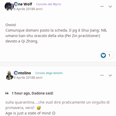
Lone Wolf
comment_
Stati
Concilio dei Wyrm
8 Aprile 2018
8 anni
Ovvio!
Comunque domani posto la scheda. Il pg è Shui Jiang: NB,
umano tian-shu oracolo della vita (Pei Zin practitioner)
devoto a Qi Zhong.
1
Pentolino
comment_
Stati
Circolo degli Antichi
8 Aprile 2018
8 anni
1 hour ago, Dadone said:
sulla quarantina....che vuol dire praticamente un virgulto di
primavera, vero?
Age is just a state of mind 😑