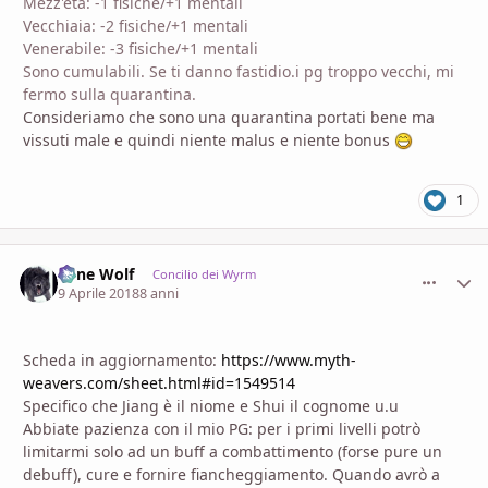
Mezz'età: -1 fisiche/+1 mentali
Vecchiaia: -2 fisiche/+1 mentali
Venerabile: -3 fisiche/+1 mentali
Sono cumulabili. Se ti danno fastidio.i pg troppo vecchi, mi
fermo sulla quarantina.
Consideriamo che sono una quarantina portati bene ma
vissuti male e quindi niente malus e niente bonus
1
Lone Wolf
comment_
Stati
Concilio dei Wyrm
9 Aprile 2018
8 anni
Scheda in aggiornamento:
https://www.myth-
weavers.com/sheet.html#id=1549514
Specifico che Jiang è il niome e Shui il cognome u.u
Abbiate pazienza con il mio PG: per i primi livelli potrò
limitarmi solo ad un buff a combattimento (forse pure un
debuff), cure e fornire fiancheggiamento. Quando avrò a