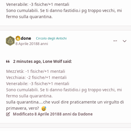
Venerabile: -3 fisiche/+1 mentali
Sono cumulabili. Se ti danno fastidio.i pg troppo vecchi, mi
fermo sulla quarantina.
Dadone
comment_
Stati
Circolo degli Antichi
8 Aprile 2018
8 anni
2 minutes ago, Lone Wolf said:
Mezz'età: -1 fisiche/+1 mentali
Vecchiaia: -2 fisiche/+1 mentali
Venerabile: -3 fisiche/+1 mentali
Sono cumulabili. Se ti danno fastidio.i pg troppo vecchi, mi
fermo sulla quarantina.
sulla quarantina....che vuol dire praticamente un virgulto di
primavera, vero?
Modificato
8 Aprile 2018
8 anni
da Dadone