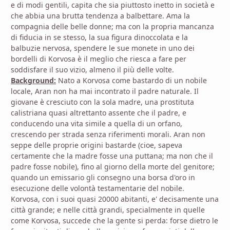
e di modi gentili, capita che sia piuttosto inetto in società e
che abbia una brutta tendenza a balbettare. Ama la
compagnia delle belle donne; ma con la propria mancanza
di fiducia in se stesso, la sua figura dinoccolata e la
balbuzie nervosa, spendere le sue monete in uno dei
bordelli di Korvosa è il meglio che riesca a fare per
soddisfare il suo vizio, almeno il più delle volte.
Background:
Nato a Korvosa come bastardo di un nobile
locale, Aran non ha mai incontrato il padre naturale. Il
giovane è cresciuto con la sola madre, una prostituta
calistriana quasi altrettanto assente che il padre, e
conducendo una vita simile a quella di un orfano,
crescendo per strada senza riferimenti morali. Aran non
seppe delle proprie origini bastarde (cioe, sapeva
certamente che la madre fosse una puttana; ma non che il
padre fosse nobile), fino al giorno della morte del genitore;
quando un emissario gli consegno una borsa d'oro in
esecuzione delle volontà testamentarie del nobile.
Korvosa, con i suoi quasi 20000 abitanti, e' decisamente una
città grande; e nelle città grandi, specialmente in quelle
come Korvosa, succede che la gente si perda: forse dietro le