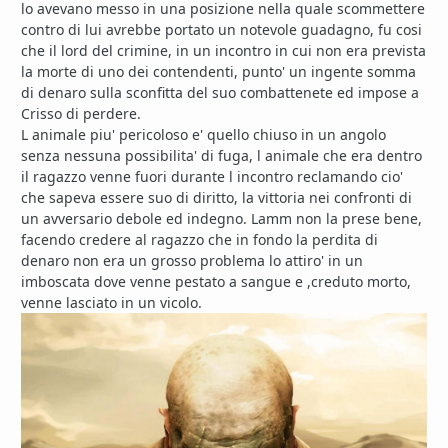
lo avevano messo in una posizione nella quale scommettere
contro di lui avrebbe portato un notevole guadagno, fu cosi
che il lord del crimine, in un incontro in cui non era prevista
la morte di uno dei contendenti, punto' un ingente somma
di denaro sulla sconfitta del suo combattenete ed impose a
Crisso di perdere.
L animale piu' pericoloso e' quello chiuso in un angolo
senza nessuna possibilita' di fuga, l animale che era dentro
il ragazzo venne fuori durante l incontro reclamando cio'
che sapeva essere suo di diritto, la vittoria nei confronti di
un avversario debole ed indegno. Lamm non la prese bene,
facendo credere al ragazzo che in fondo la perdita di
denaro non era un grosso problema lo attiro' in un
imboscata dove venne pestato a sangue e ,creduto morto,
venne lasciato in un vicolo.