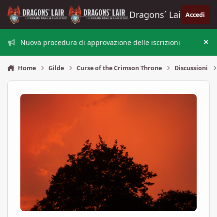
Vai al contenuto
Dragons´ Lair
Accedi
Nuova procedura di approvazione delle iscrizioni
Nas
Home
Gilde
Curse of the Crimson Throne
Discussioni