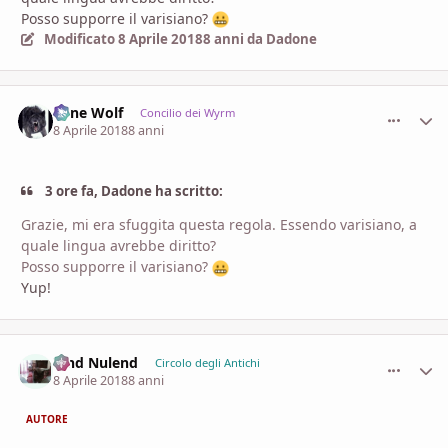
Posso supporre il varisiano?
Modificato
8 Aprile 2018
8 anni
da Dadone
Lone Wolf
comment_
Stati
Concilio dei Wyrm
8 Aprile 2018
8 anni
3 ore fa, Dadone ha scritto:
Grazie, mi era sfuggita questa regola. Essendo varisiano, a
quale lingua avrebbe diritto?
Posso supporre il varisiano?
Yup!
Vind Nulend
comment_
Stati
Circolo degli Antichi
8 Aprile 2018
8 anni
AUTORE