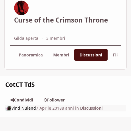
Curse of the Crimson Throne
Gilda aperta
3 membri
Panoramica
Membri
Discussioni
File
CotCT TdS
Condividi
Follower
Vind Nulend
7 Aprile 2018
8 anni
in
Discussioni