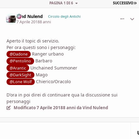
U
PAGINA 1 DI 6
SUCCESSIVO
Vind Nulend
comment_
Stati
Circolo degli Antichi
7 Aprile 2018
8 anni
Aperto il topic di servizio.
Per ora questi sono i personaggi:
Ranger urbano
@Dadone
Barbaro
@Pentolino
Unchained Summoner
@Arantic
Mago
@DarkSight
Chierico/Oracolo
@Lone Wolf
D'ora in poi direi di continuare qua la discussione sui
personaggi
Modificato
7 Aprile 2018
8 anni
da Vind Nulend