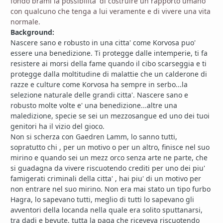
fondo brami la possibilita' di costruire un rapporto umano
con qualcuno che tenga a lui veramente e di vivere una vita
normale.
Background:
Nascere sano e robusto in una citta' come Korvosa puo'
essere una benedizione. Ti protegge dalle intemperie, ti fa
resistere ai morsi della fame quando il cibo scarseggia e ti
protegge dalla moltitudine di malattie che un calderone di
razze e culture come Korvosa ha sempre in serbo...la
selezione naturale delle grandi citta'. Nascere sano e
robusto molte volte e' una benedizione...altre una
maledizione, specie se sei un mezzosangue ed uno dei tuoi
genitori ha il vizio del gioco.
Non si scherza con
Gaedren Lamm, lo sanno tutti,
sopratutto chi , per un motivo o per un altro, finisce nel suo
mirino e quando sei un mezz orco senza arte ne parte, che
si guadagna da vivere riscuotendo crediti per uno dei piu'
famigerati criminali della citta' , hai piu' di un motivo per
non entrare nel suo mirino. Non era mai stato un tipo furbo
Hagra, lo sapevano tutti, meglio di tutti lo sapevano gli
avventori della locanda nella quale era solito sputtanarsi,
tra dadi e bevute, tutta la paga che riceveva riscuotendo